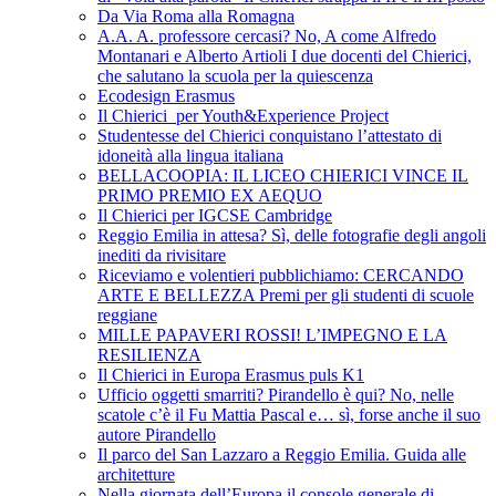
Da Via Roma alla Romagna
A.A. A. professore cercasi? No, A come Alfredo
Montanari e Alberto Artioli I due docenti del Chierici,
che salutano la scuola per la quiescenza
Ecodesign Erasmus
Il Chierici per Youth&Experience Project
Studentesse del Chierici conquistano l’attestato di
idoneità alla lingua italiana
BELLACOOPIA: IL LICEO CHIERICI VINCE IL
PRIMO PREMIO EX AEQUO
Il Chierici per IGCSE Cambridge
Reggio Emilia in attesa? Sì, delle fotografie degli angoli
inediti da rivisitare
Riceviamo e volentieri pubblichiamo: CERCANDO
ARTE E BELLEZZA Premi per gli studenti di scuole
reggiane
MILLE PAPAVERI ROSSI! L’IMPEGNO E LA
RESILIENZA
Il Chierici in Europa Erasmus puls K1
Ufficio oggetti smarriti? Pirandello è qui? No, nelle
scatole c’è il Fu Mattia Pascal e… sì, forse anche il suo
autore Pirandello
Il parco del San Lazzaro a Reggio Emilia. Guida alle
architetture
Nella giornata dell’Europa il console generale di