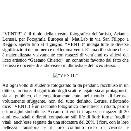
“VENTI!” è il titolo della mostra fotografica dell’artista, Arianna
Lerussi, per Fotografia Europea al Mat.Lab in via San Filippo a
Reggio, aperta fino al 4 giugno. “VENTI!” indaga tutte le diverse
significazioni del numero e del lemma venti. E’ una riflessione che si
è materializzata visivamente con ragazzi di vent’anni ex allievi del
liceo artistico “Gaetano Chierici”, un connubio favorito dal fatto che
Lerussi è docente di audiovisivo multimediale del liceo stesso.
Ad ogni volto di studente fotografato fa da pendant, racchiuso in un
dittico, un fiore. Il significato degli scatti è legato sia ai protagonisti,
sia al pubblico, che empaticamente entra nel mondo di Lerussi,
volutamente sfuggente, non del tutto definito. Lerussi riflettendo
dice: ”VENTI! è un racconto fotografico che intreccia ritratti, parole
e immagini simboliche. Accanto ai volti di ragazzi e ragazze di 20
anni, essenziali e diretti, compaiono still life di fiori: forme fragili e
vitali, anch’esse segnate da una sfocatura del 20%. I fiori, con la loro
bellezza transitoria e il loro continuo ciclo di crescita e