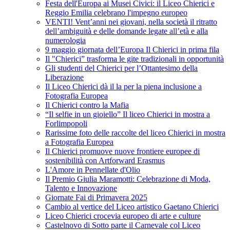
Festa dell'Europa ai Musei Civici: il Liceo Chierici e
Reggio Emilia celebrano l'impegno europeo
VENTI! Vent’anni nei giovani, nella società il ritratto
dell’ambiguità e delle domande legate all’età e alla
numerologia
9 maggio giornata dell’Europa Il Chierici in prima fila
Il "Chierici” trasforma le gite tradizionali in opportunità
Gli studenti del Chierici per l’Ottantesimo della
Liberazione
Il Liceo Chierici dà il la per la piena inclusione a
Fotografia Europea
Il Chierici contro la Mafia
“Il selfie in un gioiello” Il liceo Chierici in mostra a
Forlimpopoli
Rarissime foto delle raccolte del liceo Chierici in mostra
a Fotografia Europea
Il Chierici promuove nuove frontiere europee di
sostenibilità con Artforward Erasmus
L'Amore in Pennellate d'Olio
Il Premio Giulia Maramotti: Celebrazione di Moda,
Talento e Innovazione
Giornate Fai di Primavera 2025
Cambio al vertice del Liceo artistico Gaetano Chierici
Liceo Chierici crocevia europeo di arte e culture
Castelnovo di Sotto parte il Carnevale col Liceo