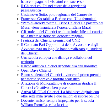
ha accompagnato i visitatori con successo
Il Chierici col Fai nel cuore della reggianità
paesaggistica
Castelnovo Sotto, polo regionale del Carnevale
Francesco Costabile a Berlino con ’Una femmina’
“ParoleParoleParole”: al Liceo Chierici e a palazzo dei
Musei viene inaugurata l’opera di Elena Mazzi
Gli studenti del Chierici rendono indelebile nei cuori e
nella mente le storie dei deportati reggiani
I ragazzi del Chierici premiati dal CNR
Il Comitato Pari Opportunità delle Avvocate e degli
Avvocati avrà un logo, lo hanno realizzato gli studenti
del Chierici
Una scuola europea che dialoga e collabora col
territorio
Il liceo artistico Chierici risponde alla call lionistica
Open Days Chierici
È uno studente del Chierici a vincere il primo premio
per merito sportivo e profitto scolastico
A lezione di Monopattino e di sicurezza stradale Il
Chierici c’è: attivo e ben presente
Arriva MLOL al Chierici. La biblioteca digitale con
oltre sette mila riviste e due milioni di risorse on line
Docente, amico, sempre impegnato per la scuola
William Formella, ci ha lasciato