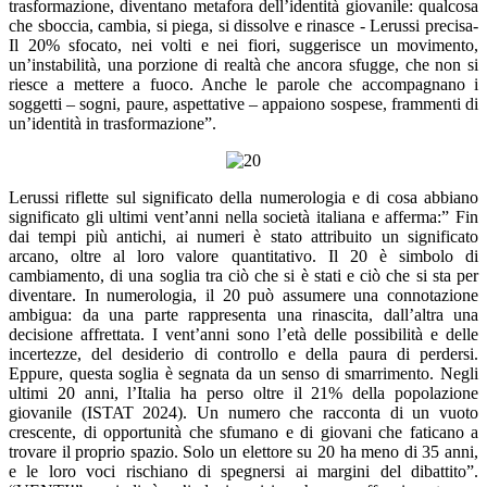
trasformazione, diventano metafora dell’identità giovanile: qualcosa
che sboccia, cambia, si piega, si dissolve e rinasce - Lerussi precisa-
Il 20% sfocato, nei volti e nei fiori, suggerisce un movimento,
un’instabilità, una porzione di realtà che ancora sfugge, che non si
riesce a mettere a fuoco. Anche le parole che accompagnano i
soggetti – sogni, paure, aspettative – appaiono sospese, frammenti di
un’identità in trasformazione”.
Lerussi riflette sul significato della numerologia e di cosa abbiano
significato gli ultimi vent’anni nella società italiana e afferma:” Fin
dai tempi più antichi, ai numeri è stato attribuito un significato
arcano, oltre al loro valore quantitativo. Il 20 è simbolo di
cambiamento, di una soglia tra ciò che si è stati e ciò che si sta per
diventare. In numerologia, il 20 può assumere una connotazione
ambigua: da una parte rappresenta una rinascita, dall’altra una
decisione affrettata. I vent’anni sono l’età delle possibilità e delle
incertezze, del desiderio di controllo e della paura di perdersi.
Eppure, questa soglia è segnata da un senso di smarrimento. Negli
ultimi 20 anni, l’Italia ha perso oltre il 21% della popolazione
giovanile (ISTAT 2024). Un numero che racconta di un vuoto
crescente, di opportunità che sfumano e di giovani che faticano a
trovare il proprio spazio. Solo un elettore su 20 ha meno di 35 anni,
e le loro voci rischiano di spegnersi ai margini del dibattito”.