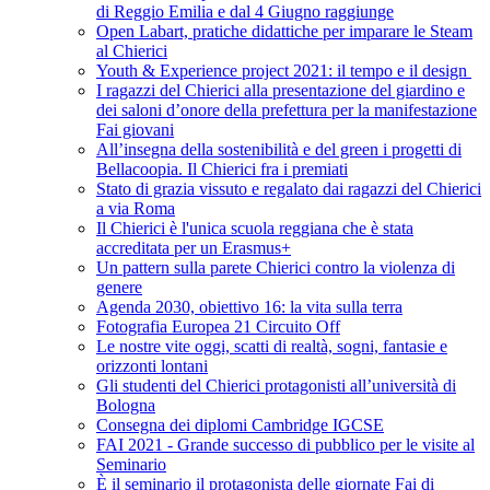
di Reggio Emilia e dal 4 Giugno raggiunge
Open Labart, pratiche didattiche per imparare le Steam
al Chierici
Youth & Experience project 2021: il tempo e il design
I ragazzi del Chierici alla presentazione del giardino e
dei saloni d’onore della prefettura per la manifestazione
Fai giovani
All’insegna della sostenibilità e del green i progetti di
Bellacoopia. Il Chierici fra i premiati
Stato di grazia vissuto e regalato dai ragazzi del Chierici
a via Roma
Il Chierici è l'unica scuola reggiana che è stata
accreditata per un Erasmus+
Un pattern sulla parete Chierici contro la violenza di
genere
Agenda 2030, obiettivo 16: la vita sulla terra
Fotografia Europea 21 Circuito Off
Le nostre vite oggi, scatti di realtà, sogni, fantasie e
orizzonti lontani
Gli studenti del Chierici protagonisti all’università di
Bologna
Consegna dei diplomi Cambridge IGCSE
FAI 2021 - Grande successo di pubblico per le visite al
Seminario
È il seminario il protagonista delle giornate Fai di