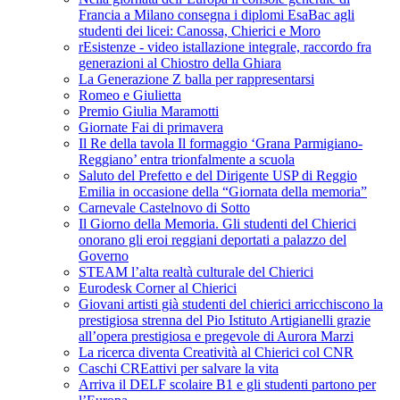
Francia a Milano consegna i diplomi EsaBac agli
studenti dei licei: Canossa, Chierici e Moro
rEsistenze - video istallazione integrale, raccordo fra
generazioni al Chiostro della Ghiara
La Generazione Z balla per rappresentarsi
Romeo e Giulietta
Premio Giulia Maramotti
Giornate Fai di primavera
Il Re della tavola Il formaggio ‘Grana Parmigiano-
Reggiano’ entra trionfalmente a scuola
Saluto del Prefetto e del Dirigente USP di Reggio
Emilia in occasione della “Giornata della memoria”
Carnevale Castelnovo di Sotto
Il Giorno della Memoria. Gli studenti del Chierici
onorano gli eroi reggiani deportati a palazzo del
Governo
STEAM l’alta realtà culturale del Chierici
Eurodesk Corner al Chierici
Giovani artisti già studenti del chierici arricchiscono la
prestigiosa strenna del Pio Istituto Artigianelli grazie
all’opera prestigiosa e pregevole di Aurora Marzi
La ricerca diventa Creatività al Chierici col CNR
Caschi CREattivi per salvare la vita
Arriva il DELF scolaire B1 e gli studenti partono per