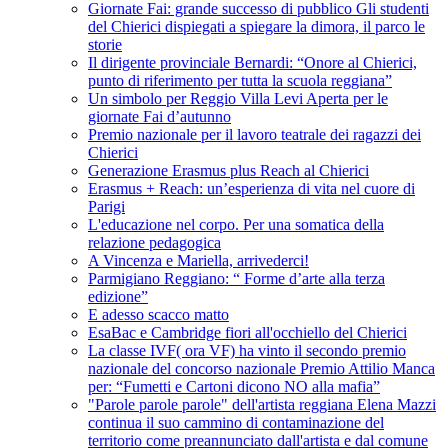
Giornate Fai: grande successo di pubblico Gli studenti
del Chierici dispiegati a spiegare la dimora, il parco le
storie
Il dirigente provinciale Bernardi: “Onore al Chierici,
punto di riferimento per tutta la scuola reggiana”
Un simbolo per Reggio Villa Levi Aperta per le
giornate Fai d’autunno
Premio nazionale per il lavoro teatrale dei ragazzi dei
Chierici
Generazione Erasmus plus Reach al Chierici
Erasmus + Reach: un’esperienza di vita nel cuore di
Parigi
L'educazione nel corpo. Per una somatica della
relazione pedagogica
A Vincenza e Mariella, arrivederci!
Parmigiano Reggiano: “ Forme d’arte alla terza
edizione”
E adesso scacco matto
EsaBac e Cambridge fiori all'occhiello del Chierici
La classe IVF( ora VF) ha vinto il secondo premio
nazionale del concorso nazionale Premio Attilio Manca
per: “Fumetti e Cartoni dicono NO alla mafia”
"Parole parole parole" dell'artista reggiana Elena Mazzi
continua il suo cammino di contaminazione del
territorio come preannunciato dall'artista e dal comune