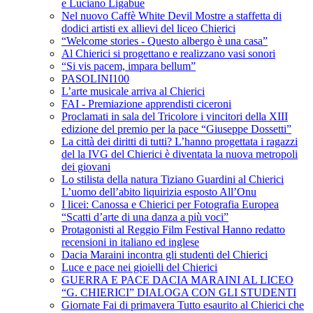
e Luciano Ligabue
Nel nuovo Caffè White Devil Mostre a staffetta di
dodici artisti ex allievi del liceo Chierici
“Welcome stories - Questo albergo è una casa”
Al Chierici si progettano e realizzano vasi sonori
“Si vis pacem, impara bellum”
PASOLINI100
L’arte musicale arriva al Chierici
FAI - Premiazione apprendisti ciceroni
Proclamati in sala del Tricolore i vincitori della XIII
edizione del premio per la pace “Giuseppe Dossetti”
La città dei diritti di tutti? L’hanno progettata i ragazzi
del la IVG del Chierici è diventata la nuova metropoli
dei giovani
Lo stilista della natura Tiziano Guardini al Chierici
L’uomo dell’abito liquirizia esposto All’Onu
I licei: Canossa e Chierici per Fotografia Europea
“Scatti d’arte di una danza a più voci”
Protagonisti al Reggio Film Festival Hanno redatto
recensioni in italiano ed inglese
Dacia Maraini incontra gli studenti del Chierici
Luce e pace nei gioielli del Chierici
GUERRA E PACE DACIA MARAINI AL LICEO
“G. CHIERICI” DIALOGA CON GLI STUDENTI
Giornate Fai di primavera Tutto esaurito al Chierici che