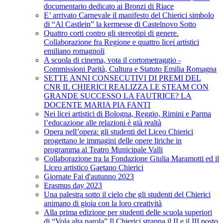
documentario dedicato ai Bronzi di Riace
E’ arrivato Carnevale il manifesto del Chierici simbolo
di “Al Castlein” la kermesse di Castelnovo Sotto
Quattro corti contro gli stereotipi di genere.
Collaborazione fra Regione e quattro licei artistici
emiliano romagnoli
A scuola di cinema, vota il cortometraggio -
Commissioni Parità, Cultura e Statuto Emilia Romagna
SETTE ANNI CONSECUTIVI DI PREMI DEL
CNR IL CHIERICI REALIZZA LE STEAM CON
GRANDE SUCCESSO LA FAUTRICE? LA
DOCENTE MARIA PIA FANTI
Nei licei artistici di Bologna, Reggio, Rimini e Parma
l’educazione alle relazioni è già realtà
Opera nell’opera: gli studenti del Liceo Chierici
progettano le immagini delle opere liriche in
programma al Teatro Municipale Valli
Collaborazione tra la Fondazione Giulia Maramotti ed il
Liceo artistico Gaetano Chierici
Giornate Fai d'autunno 2023
Erasmus day 2023
Una palestra sotto il cielo che gli studenti del Chierici
animano di gioia con la loro creatività
Alla prima edizione per studenti delle scuola superiori
di “Vola alta parola” Il Chierici strappa il II e il III posto