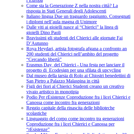
l’Europa
Come sta la Generazione Z nella nostra città? La
risposta in Stati Generali degli Adolescenti
Italiano lingua Due un traguardo raggiunto. Consegnati
i diplomi nell’aula magna di Unimore
Dalle viti ai gioielli nasce al “Chierici” la linea di
gioielli Dino Paoli
Bravissimi gli studenti del Chierici alle giornate Fai
D’Autunno
Roya Heydari, artista fotografa afgana a confronto an
200 studenti del Chierici nell’ambito del progetto
“Cercando libertà”
Erasmus Day del Chierici - Una festa per lanciare il
progetto di Ecodesign per una sfilata di upcycling
Dal museo della tarsia di Rolo ai Chiostri benedettini di
San Pietro a Palazzo Malaspina in città
Figli dei fiori al Chierici Studenti creano un creativo
vivaio artistico in monotipia
Podio Per rEsistenze Coproduzione fra i licei Chierici e
Canossa come incontro fra generazioni
Reggio capitale della rinascita delle biblioteche
scolastiche
Linguaggio del corpo come incontro tra generazioni
Coproduzione fra i licei Chierici e Canossa per
“rEsistenze”