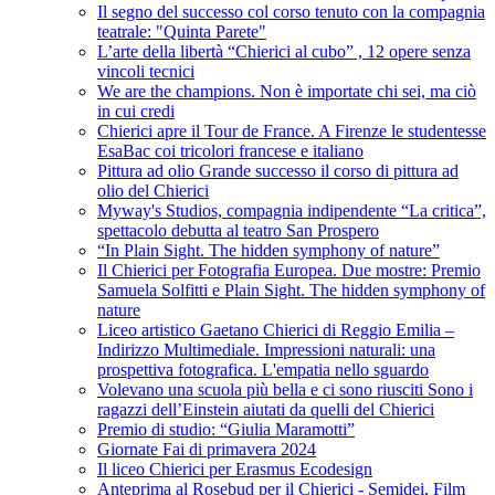
Il segno del successo col corso tenuto con la compagnia
teatrale: "Quinta Parete"
L’arte della libertà “Chierici al cubo” , 12 opere senza
vincoli tecnici
We are the champions. Non è importate chi sei, ma ciò
in cui credi
Chierici apre il Tour de France. A Firenze le studentesse
EsaBac coi tricolori francese e italiano
Pittura ad olio Grande successo il corso di pittura ad
olio del Chierici
Myway's Studios, compagnia indipendente “La critica”,
spettacolo debutta al teatro San Prospero
“In Plain Sight. The hidden symphony of nature”
Il Chierici per Fotografia Europea. Due mostre: Premio
Samuela Solfitti e Plain Sight. The hidden symphony of
nature
Liceo artistico Gaetano Chierici di Reggio Emilia –
Indirizzo Multimediale. Impressioni naturali: una
prospettiva fotografica. L'empatia nello sguardo
Volevano una scuola più bella e ci sono riusciti Sono i
ragazzi dell’Einstein aiutati da quelli del Chierici
Premio di studio: “Giulia Maramotti”
Giornate Fai di primavera 2024
Il liceo Chierici per Erasmus Ecodesign
Anteprima al Rosebud per il Chierici - Semidei, Film