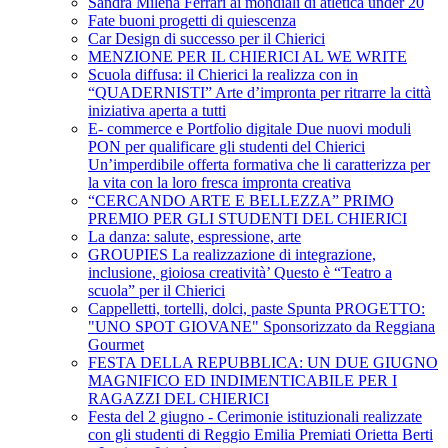
Sandra Milena Ferrari ai mondiali di atletica under 20
Fate buoni progetti di quiescenza
Car Design di successo per il Chierici
MENZIONE PER IL CHIERICI AL WE WRITE
Scuola diffusa: il Chierici la realizza con in
“QUADERNISTI” Arte d’impronta per ritrarre la città
iniziativa aperta a tutti
E- commerce e Portfolio digitale Due nuovi moduli
PON per qualificare gli studenti del Chierici
Un’imperdibile offerta formativa che li caratterizza per
la vita con la loro fresca impronta creativa
“CERCANDO ARTE E BELLEZZA” PRIMO
PREMIO PER GLI STUDENTI DEL CHIERICI
La danza: salute, espressione, arte
GROUPIES La realizzazione di integrazione,
inclusione, gioiosa creatività’ Questo è “Teatro a
scuola” per il Chierici
Cappelletti, tortelli, dolci, paste Spunta PROGETTO:
"UNO SPOT GIOVANE" Sponsorizzato da Reggiana
Gourmet
FESTA DELLA REPUBBLICA: UN DUE GIUGNO
MAGNIFICO ED INDIMENTICABILE PER I
RAGAZZI DEL CHIERICI
Festa del 2 giugno - Cerimonie istituzionali realizzate
con gli studenti di Reggio Emilia Premiati Orietta Berti