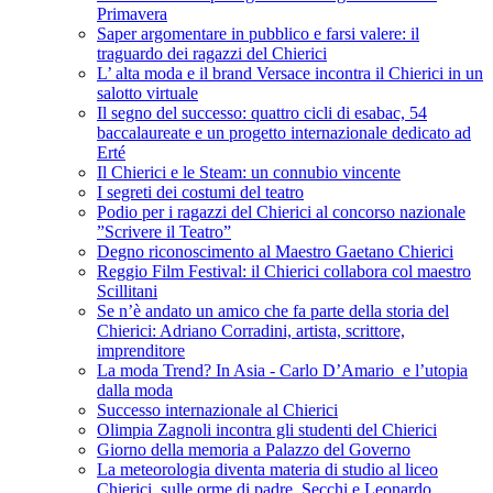
Primavera
Saper argomentare in pubblico e farsi valere: il
traguardo dei ragazzi del Chierici
L’ alta moda e il brand Versace incontra il Chierici in un
salotto virtuale
Il segno del successo: quattro cicli di esabac, 54
baccalaureate e un progetto internazionale dedicato ad
Erté
Il Chierici e le Steam: un connubio vincente
I segreti dei costumi del teatro
Podio per i ragazzi del Chierici al concorso nazionale
”Scrivere il Teatro”
Degno riconoscimento al Maestro Gaetano Chierici
Reggio Film Festival: il Chierici collabora col maestro
Scillitani
Se n’è andato un amico che fa parte della storia del
Chierici: Adriano Corradini, artista, scrittore,
imprenditore
La moda Trend? In Asia - Carlo D’Amario e l’utopia
dalla moda
Successo internazionale al Chierici
Olimpia Zagnoli incontra gli studenti del Chierici
Giorno della memoria a Palazzo del Governo
La meteorologia diventa materia di studio al liceo
Chierici, sulle orme di padre Secchi e Leonardo