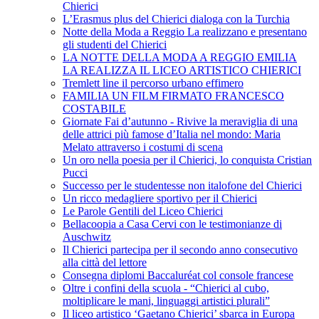
Chierici
L’Erasmus plus del Chierici dialoga con la Turchia
Notte della Moda a Reggio La realizzano e presentano
gli studenti del Chierici
LA NOTTE DELLA MODA A REGGIO EMILIA
LA REALIZZA IL LICEO ARTISTICO CHIERICI
Tremlett line il percorso urbano effimero
FAMILIA UN FILM FIRMATO FRANCESCO
COSTABILE
Giornate Fai d’autunno - Rivive la meraviglia di una
delle attrici più famose d’Italia nel mondo: Maria
Melato attraverso i costumi di scena
Un oro nella poesia per il Chierici, lo conquista Cristian
Pucci
Successo per le studentesse non italofone del Chierici
Un ricco medagliere sportivo per il Chierici
Le Parole Gentili del Liceo Chierici
Bellacoopia a Casa Cervi con le testimonianze di
Auschwitz
Il Chierici partecipa per il secondo anno consecutivo
alla città del lettore
Consegna diplomi Baccaluréat col console francese
Oltre i confini della scuola - “Chierici al cubo,
moltiplicare le mani, linguaggi artistici plurali”
Il liceo artistico ‘Gaetano Chierici’ sbarca in Europa