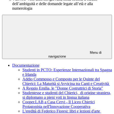
dell’ambiguità e delle domande legate all’età e alla
numerologia
Menu di
navigazione
Documentazione
Studenti in PCTO: Esperienze Internazionali tra Spagna
e Irlanda
Addio Commosso e Composto per le Quinte del
Chierici: La Maturità si Avvicina tra Canti e Creatività
A Reggio Emilia, le "Donne Costruttrici di Storia"
Studentesse e studenti del Chierici, di origine straniera,
si diplomano a pieni voti in lingua italiana
Cooper.LAB a Casa Cervi - Il Liceo Chierici
Protagonista nell'Innovazione Cooperativa
L'eredità di Federico Fioresi: libri e lezioni d'arte