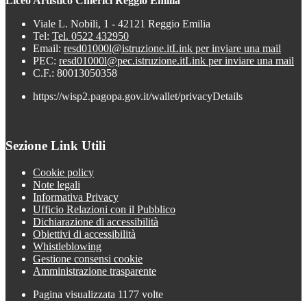
Liceo Artistico Chierici Reggio Emilia
Viale L. Nobili, 1 - 42121 Reggio Emilia
Tel:
Tel. 0522 432950
Email:
resd01000l@istruzione.it
Link per inviare una mail
PEC:
resd01000l@pec.istruzione.it
Link per inviare una mail
C.F.: 80013050358
https://wisp2.pagopa.gov.it/wallet/privacyDetails
Sezione Link Utili
Cookie policy
Note legali
Informativa Privacy
Ufficio Relazioni con il Pubblico
Dichiarazione di accessibilità
Obiettivi di accessibilità
Whistleblowing
Gestione consensi cookie
Amministrazione trasparente
Pagina visualizzata
1177
volte