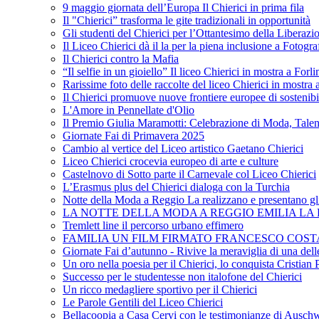
9 maggio giornata dell’Europa Il Chierici in prima fila
Il "Chierici” trasforma le gite tradizionali in opportunità
Gli studenti del Chierici per l’Ottantesimo della Liberazi
Il Liceo Chierici dà il la per la piena inclusione a Fotogr
Il Chierici contro la Mafia
“Il selfie in un gioiello” Il liceo Chierici in mostra a Forl
Rarissime foto delle raccolte del liceo Chierici in mostra
Il Chierici promuove nuove frontiere europee di sostenib
L'Amore in Pennellate d'Olio
Il Premio Giulia Maramotti: Celebrazione di Moda, Tale
Giornate Fai di Primavera 2025
Cambio al vertice del Liceo artistico Gaetano Chierici
Liceo Chierici crocevia europeo di arte e culture
Castelnovo di Sotto parte il Carnevale col Liceo Chierici
L’Erasmus plus del Chierici dialoga con la Turchia
Notte della Moda a Reggio La realizzano e presentano gli
LA NOTTE DELLA MODA A REGGIO EMILIA LA R
Tremlett line il percorso urbano effimero
FAMILIA UN FILM FIRMATO FRANCESCO COST
Giornate Fai d’autunno - Rivive la meraviglia di una dell
Un oro nella poesia per il Chierici, lo conquista Cristian 
Successo per le studentesse non italofone del Chierici
Un ricco medagliere sportivo per il Chierici
Le Parole Gentili del Liceo Chierici
Bellacoopia a Casa Cervi con le testimonianze di Auschw