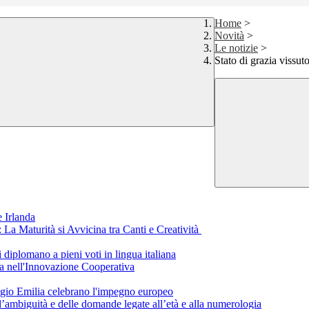
Home
>
Novità
>
Le notizie
>
Stato di grazia vissut
 Irlanda
a Maturità si Avvicina tra Canti e Creatività
i diplomano a pieni voti in lingua italiana
a nell'Innovazione Cooperativa
eggio Emilia celebrano l'impegno europeo
ll’ambiguità e delle domande legate all’età e alla numerologia