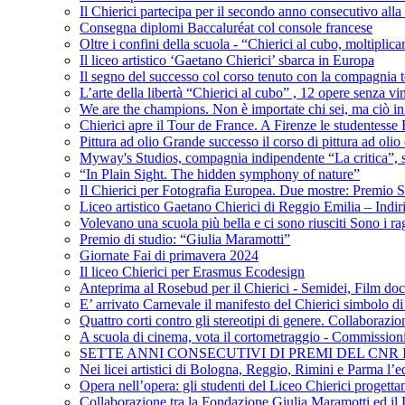
Il Chierici partecipa per il secondo anno consecutivo alla c
Consegna diplomi Baccaluréat col console francese
Oltre i confini della scuola - “Chierici al cubo, moltiplicar
Il liceo artistico ‘Gaetano Chierici’ sbarca in Europa
Il segno del successo col corso tenuto con la compagnia t
L’arte della libertà “Chierici al cubo” , 12 opere senza vin
We are the champions. Non è importate chi sei, ma ciò in
Chierici apre il Tour de France. A Firenze le studentesse E
Pittura ad olio Grande successo il corso di pittura ad olio 
Myway's Studios, compagnia indipendente “La critica”, s
“In Plain Sight. The hidden symphony of nature”
Il Chierici per Fotografia Europea. Due mostre: Premio S
Liceo artistico Gaetano Chierici di Reggio Emilia – Indir
Volevano una scuola più bella e ci sono riusciti Sono i rag
Premio di studio: “Giulia Maramotti”
Giornate Fai di primavera 2024
Il liceo Chierici per Erasmus Ecodesign
Anteprima al Rosebud per il Chierici - Semidei, Film do
E’ arrivato Carnevale il manifesto del Chierici simbolo d
Quattro corti contro gli stereotipi di genere. Collaborazio
A scuola di cinema, vota il cortometraggio - Commission
SETTE ANNI CONSECUTIVI DI PREMI DEL CNR
Nei licei artistici di Bologna, Reggio, Rimini e Parma l’ed
Opera nell’opera: gli studenti del Liceo Chierici progett
Collaborazione tra la Fondazione Giulia Maramotti ed il 