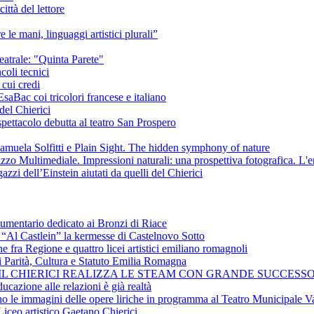
ittà del lettore
e le mani, linguaggi artistici plurali”
eatrale: "Quinta Parete"
coli tecnici
 cui credi
saBac coi tricolori francese e italiano
del Chierici
pettacolo debutta al teatro San Prospero
amuela Solfitti e Plain Sight. The hidden symphony of nature
izzo Multimediale. Impressioni naturali: una prospettiva fotografica. L'
azzi dell’Einstein aiutati da quelli del Chierici
cumentario dedicato ai Bronzi di Riace
i “Al Castlein” la kermesse di Castelnovo Sotto
ne fra Regione e quattro licei artistici emiliano romagnoli
i Parità, Cultura e Statuto Emilia Romagna
 IL CHIERICI REALIZZA LE STEAM CON GRANDE SUCCESSO
ucazione alle relazioni è già realtà
ano le immagini delle opere liriche in programma al Teatro Municipale Va
Liceo artistico Gaetano Chierici