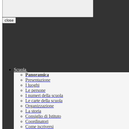
close
Scuola
Panoramica
Presentazione
I luoghi
Le persone
I numeri della scuola
Le carte della scuola
Organizzazione
La storia
Consiglio di Istituto
Coordinatori
Come iscriversi