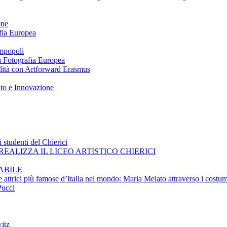
one
afia Europea
impopoli
 a Fotografia Europea
ilità con Artforward Erasmus
nto e Innovazione
 studenti del Chierici
EALIZZA IL LICEO ARTISTICO CHIERICI
ABILE
e attrici più famose d’Italia nel mondo: Maria Melato attraverso i costum
Pucci
itz