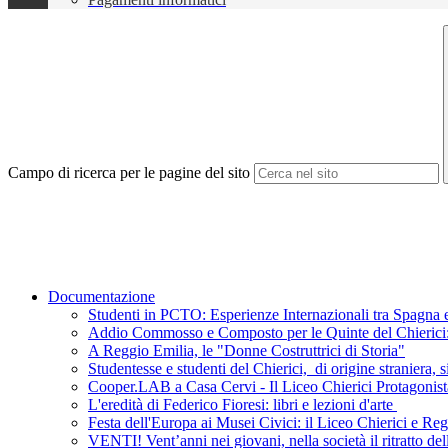
Campo di ricerca per le pagine del sito
Documentazione
Studenti in PCTO: Esperienze Internazionali tra Spagna e
Addio Commosso e Composto per le Quinte del Chierici: L
A Reggio Emilia, le "Donne Costruttrici di Storia"
Studentesse e studenti del Chierici, di origine straniera, s
Cooper.LAB a Casa Cervi - Il Liceo Chierici Protagonist
L'eredità di Federico Fioresi: libri e lezioni d'arte
Festa dell'Europa ai Musei Civici: il Liceo Chierici e R
VENTI! Vent’anni nei giovani, nella società il ritratto de