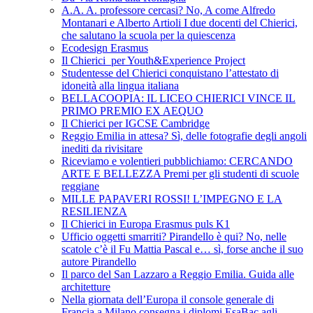
A.A. A. professore cercasi? No, A come Alfredo
Montanari e Alberto Artioli I due docenti del Chierici,
che salutano la scuola per la quiescenza
Ecodesign Erasmus
Il Chierici per Youth&Experience Project
Studentesse del Chierici conquistano l’attestato di
idoneità alla lingua italiana
BELLACOOPIA: IL LICEO CHIERICI VINCE IL
PRIMO PREMIO EX AEQUO
Il Chierici per IGCSE Cambridge
Reggio Emilia in attesa? Sì, delle fotografie degli angoli
inediti da rivisitare
Riceviamo e volentieri pubblichiamo: CERCANDO
ARTE E BELLEZZA Premi per gli studenti di scuole
reggiane
MILLE PAPAVERI ROSSI! L’IMPEGNO E LA
RESILIENZA
Il Chierici in Europa Erasmus puls K1
Ufficio oggetti smarriti? Pirandello è qui? No, nelle
scatole c’è il Fu Mattia Pascal e… sì, forse anche il suo
autore Pirandello
Il parco del San Lazzaro a Reggio Emilia. Guida alle
architetture
Nella giornata dell’Europa il console generale di
Francia a Milano consegna i diplomi EsaBac agli