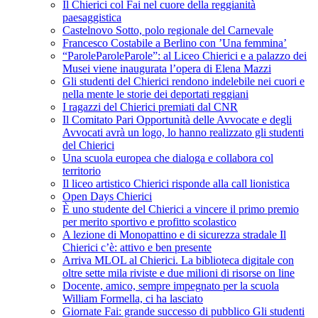
Il Chierici col Fai nel cuore della reggianità
paesaggistica
Castelnovo Sotto, polo regionale del Carnevale
Francesco Costabile a Berlino con ’Una femmina’
“ParoleParoleParole”: al Liceo Chierici e a palazzo dei
Musei viene inaugurata l’opera di Elena Mazzi
Gli studenti del Chierici rendono indelebile nei cuori e
nella mente le storie dei deportati reggiani
I ragazzi del Chierici premiati dal CNR
Il Comitato Pari Opportunità delle Avvocate e degli
Avvocati avrà un logo, lo hanno realizzato gli studenti
del Chierici
Una scuola europea che dialoga e collabora col
territorio
Il liceo artistico Chierici risponde alla call lionistica
Open Days Chierici
È uno studente del Chierici a vincere il primo premio
per merito sportivo e profitto scolastico
A lezione di Monopattino e di sicurezza stradale Il
Chierici c’è: attivo e ben presente
Arriva MLOL al Chierici. La biblioteca digitale con
oltre sette mila riviste e due milioni di risorse on line
Docente, amico, sempre impegnato per la scuola
William Formella, ci ha lasciato
Giornate Fai: grande successo di pubblico Gli studenti