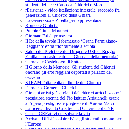
studenti dei licei: Canossa, Chierici e Moro
rEsistenze - video istallazione integrale, raccordo fra
generazioni al Chiostro della Ghiara
La Generazione Z balla per rappresentarsi
Romeo e Giulietta
Premio Giulia Maramotti
Giornate Fai di primavera
Il Re della tavola Il formaggio ‘Grana Parmigiano-
Reggiano’ entra trionfalmente a scuola
Saluto del Prefetto e del Dirigente USP di Reggio
Emilia in occasione della “Giornata della memoria”
Carnevale Castelnovo di Sotto
Il Giorno della Memoria. Gli studenti del Chierici
onorano gli eroi reggiani deportati a palazzo del
Governo
STEAM l’alta realtà culturale del Chierici
Eurodesk Corner al Chierici
Giovani artisti già studenti del chierici arricchiscono la
prestigiosa strenna del Pio Istituto Artigianelli grazie
all’opera prestigiosa e pregevole di Aurora Marzi
La ricerca diventa Creatività al Chierici col CNR
Caschi CREattivi per salvare la vita
Arriva il DELF scolaire B1 e gli studenti partono per
l’Europa