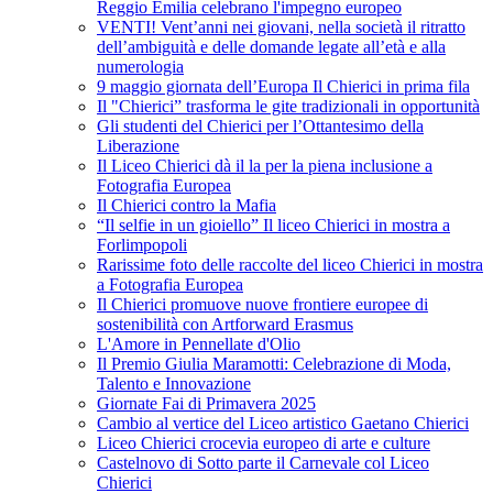
Reggio Emilia celebrano l'impegno europeo
VENTI! Vent’anni nei giovani, nella società il ritratto
dell’ambiguità e delle domande legate all’età e alla
numerologia
9 maggio giornata dell’Europa Il Chierici in prima fila
Il "Chierici” trasforma le gite tradizionali in opportunità
Gli studenti del Chierici per l’Ottantesimo della
Liberazione
Il Liceo Chierici dà il la per la piena inclusione a
Fotografia Europea
Il Chierici contro la Mafia
“Il selfie in un gioiello” Il liceo Chierici in mostra a
Forlimpopoli
Rarissime foto delle raccolte del liceo Chierici in mostra
a Fotografia Europea
Il Chierici promuove nuove frontiere europee di
sostenibilità con Artforward Erasmus
L'Amore in Pennellate d'Olio
Il Premio Giulia Maramotti: Celebrazione di Moda,
Talento e Innovazione
Giornate Fai di Primavera 2025
Cambio al vertice del Liceo artistico Gaetano Chierici
Liceo Chierici crocevia europeo di arte e culture
Castelnovo di Sotto parte il Carnevale col Liceo
Chierici