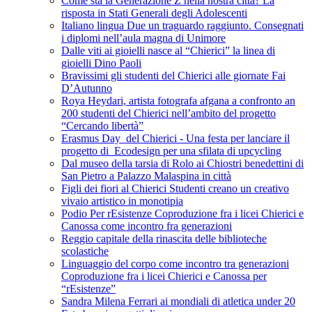
Come sta la Generazione Z nella nostra città? La
risposta in Stati Generali degli Adolescenti
Italiano lingua Due un traguardo raggiunto. Consegnati
i diplomi nell’aula magna di Unimore
Dalle viti ai gioielli nasce al “Chierici” la linea di
gioielli Dino Paoli
Bravissimi gli studenti del Chierici alle giornate Fai
D’Autunno
Roya Heydari, artista fotografa afgana a confronto an
200 studenti del Chierici nell’ambito del progetto
“Cercando libertà”
Erasmus Day del Chierici - Una festa per lanciare il
progetto di Ecodesign per una sfilata di upcycling
Dal museo della tarsia di Rolo ai Chiostri benedettini di
San Pietro a Palazzo Malaspina in città
Figli dei fiori al Chierici Studenti creano un creativo
vivaio artistico in monotipia
Podio Per rEsistenze Coproduzione fra i licei Chierici e
Canossa come incontro fra generazioni
Reggio capitale della rinascita delle biblioteche
scolastiche
Linguaggio del corpo come incontro tra generazioni
Coproduzione fra i licei Chierici e Canossa per
“rEsistenze”
Sandra Milena Ferrari ai mondiali di atletica under 20