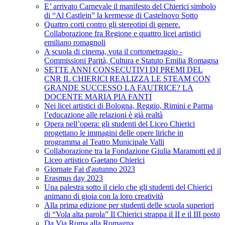
E’ arrivato Carnevale il manifesto del Chierici simbolo
di “Al Castlein” la kermesse di Castelnovo Sotto
Quattro corti contro gli stereotipi di genere.
Collaborazione fra Regione e quattro licei artistici
emiliano romagnoli
A scuola di cinema, vota il cortometraggio -
Commissioni Parità, Cultura e Statuto Emilia Romagna
SETTE ANNI CONSECUTIVI DI PREMI DEL
CNR IL CHIERICI REALIZZA LE STEAM CON
GRANDE SUCCESSO LA FAUTRICE? LA
DOCENTE MARIA PIA FANTI
Nei licei artistici di Bologna, Reggio, Rimini e Parma
l’educazione alle relazioni è già realtà
Opera nell’opera: gli studenti del Liceo Chierici
progettano le immagini delle opere liriche in
programma al Teatro Municipale Valli
Collaborazione tra la Fondazione Giulia Maramotti ed il
Liceo artistico Gaetano Chierici
Giornate Fai d'autunno 2023
Erasmus day 2023
Una palestra sotto il cielo che gli studenti del Chierici
animano di gioia con la loro creatività
Alla prima edizione per studenti delle scuola superiori
di “Vola alta parola” Il Chierici strappa il II e il III posto
Da Via Roma alla Romagna