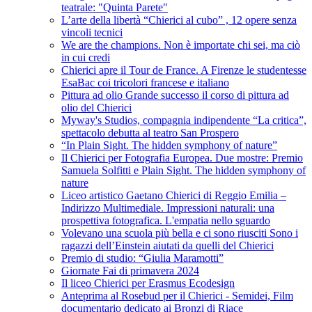
teatrale: "Quinta Parete"
L’arte della libertà “Chierici al cubo” , 12 opere senza
vincoli tecnici
We are the champions. Non è importate chi sei, ma ciò
in cui credi
Chierici apre il Tour de France. A Firenze le studentesse
EsaBac coi tricolori francese e italiano
Pittura ad olio Grande successo il corso di pittura ad
olio del Chierici
Myway's Studios, compagnia indipendente “La critica”,
spettacolo debutta al teatro San Prospero
“In Plain Sight. The hidden symphony of nature”
Il Chierici per Fotografia Europea. Due mostre: Premio
Samuela Solfitti e Plain Sight. The hidden symphony of
nature
Liceo artistico Gaetano Chierici di Reggio Emilia –
Indirizzo Multimediale. Impressioni naturali: una
prospettiva fotografica. L'empatia nello sguardo
Volevano una scuola più bella e ci sono riusciti Sono i
ragazzi dell’Einstein aiutati da quelli del Chierici
Premio di studio: “Giulia Maramotti”
Giornate Fai di primavera 2024
Il liceo Chierici per Erasmus Ecodesign
Anteprima al Rosebud per il Chierici - Semidei, Film
documentario dedicato ai Bronzi di Riace