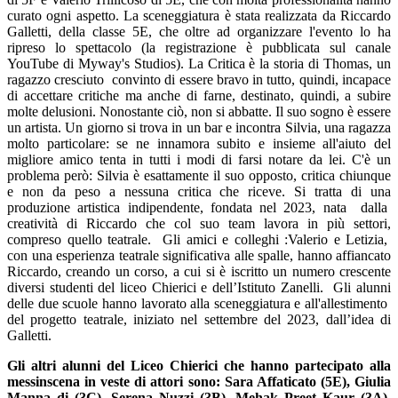
curato ogni aspetto. La sceneggiatura è stata realizzata da Riccardo
Galletti, della classe 5E, che oltre ad organizzare l'evento lo ha
ripreso lo spettacolo (la registrazione è pubblicata sul canale
YouTube di Myway's Studios).
La Critica è la storia di Thomas, un
ragazzo cresciuto convinto di essere bravo in tutto, quindi, incapace
di accettare critiche ma anche di farne, destinato, quindi, a subire
molte delusioni. Nonostante ciò, non si abbatte. Il suo sogno è essere
un artista. Un giorno si trova in un bar e incontra Silvia, una ragazza
molto particolare: se ne innamora subito e insieme all'aiuto del
migliore amico tenta in tutti i modi di farsi notare da lei. C'è un
problema però: Silvia è esattamente il suo opposto, critica chiunque
e non da peso a nessuna critica che riceve. Si tratta di una
produzione artistica indipendente, fondata nel 2023, nata dalla
creatività di Riccardo che col suo team lavora in più settori,
compreso quello teatrale. Gli amici e colleghi :Valerio e Letizia,
con una esperienza teatrale significativa alle spalle, hanno affiancato
Riccardo, creando un corso, a cui si è iscritto un numero crescente
diversi studenti del liceo Chierici e dell’Istituto Zanelli. Gli alunni
delle due scuole hanno lavorato alla sceneggiatura e all'allestimento
del progetto teatrale, iniziato nel settembre del 2023, dall’idea di
Galletti.
Gli altri alunni del Liceo Chierici che hanno partecipato alla
messinscena in veste di attori sono: Sara Affaticato (5E), Giulia
Manna di (3C), Serena Nuzzi (3B), Mehak Preet Kaur (3A).