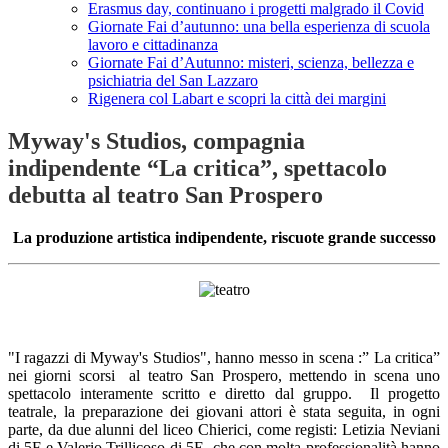
Erasmus day, continuano i progetti malgrado il Covid
Giornate Fai d’autunno: una bella esperienza di scuola
lavoro e cittadinanza
Giornate Fai d’Autunno: misteri, scienza, bellezza e
psichiatria del San Lazzaro
Rigenera col Labart e scopri la città dei margini
Myway's Studios, compagnia
indipendente “La critica”, spettacolo
debutta al teatro San Prospero
La produzione artistica indipendente, riscuote grande successo
"I ragazzi di
Myway's
Studios", hanno messo in scena :” La critica”
nei giorni scorsi al teatro San Prospero, mettendo in scena uno
spettacolo interamente scritto e diretto dal gruppo. Il progetto
teatrale, la preparazione dei giovani attori è stata seguita, in ogni
parte, da due alunni del liceo Chierici, come registi: Letizia Neviani
di 5F e Valerio Trillicoso di 5E, che con molta professionalità hanno