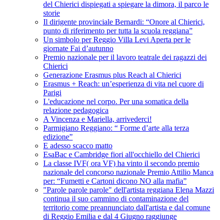
del Chierici dispiegati a spiegare la dimora, il parco le
storie
Il dirigente provinciale Bernardi: “Onore al Chierici,
punto di riferimento per tutta la scuola reggiana”
Un simbolo per Reggio Villa Levi Aperta per le
giornate Fai d’autunno
Premio nazionale per il lavoro teatrale dei ragazzi dei
Chierici
Generazione Erasmus plus Reach al Chierici
Erasmus + Reach: un’esperienza di vita nel cuore di
Parigi
L'educazione nel corpo. Per una somatica della
relazione pedagogica
A Vincenza e Mariella, arrivederci!
Parmigiano Reggiano: “ Forme d’arte alla terza
edizione”
E adesso scacco matto
EsaBac e Cambridge fiori all'occhiello del Chierici
La classe IVF( ora VF) ha vinto il secondo premio
nazionale del concorso nazionale Premio Attilio Manca
per: “Fumetti e Cartoni dicono NO alla mafia”
"Parole parole parole" dell'artista reggiana Elena Mazzi
continua il suo cammino di contaminazione del
territorio come preannunciato dall'artista e dal comune
di Reggio Emilia e dal 4 Giugno raggiunge