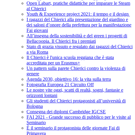
Open Labart, pratiche didattiche per imparare le Steam
al Chierici
Youth & Experience project 2021: il tempo e il design
I ragazzi del Chierici alla presentazione del giardino e
dei saloni d’onore della prefettura per la manifestazione
Fai giovani
All’insegna della sostenibilità e del green i progetti di
Bellacoopia. Il Chierici fra i premiati
Stato di grazia vissuto e regalato dai ragazzi del Chierici
a via Roma
Il Chierici è l'unica scuola reggiana che è stata
accreditata per un Erasmus+
Un pattern sulla parete Chierici contro la violenza di
genere
Agenda 2030, obiettivo 16: la vita sulla terra
Fotografia Europea 21 Circuito Off
Le nostre vite oggi, scatti di realtà, sogni, fantasie e
orizzonti lontani
Gli studenti del Chierici protagonisti all’università di
Bologna
Consegna dei diplomi Cambridge IGCSE
FAI 2021 - Grande successo di pubblico per le visite al
Seminario
È il seminario il protagonista delle giornate Fai di
Primavera