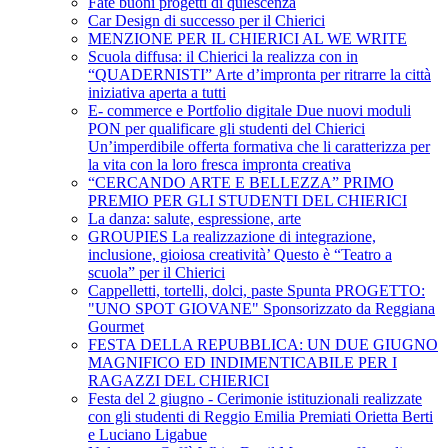
Fate buoni progetti di quiescenza
Car Design di successo per il Chierici
MENZIONE PER IL CHIERICI AL WE WRITE
Scuola diffusa: il Chierici la realizza con in
“QUADERNISTI” Arte d’impronta per ritrarre la città
iniziativa aperta a tutti
E- commerce e Portfolio digitale Due nuovi moduli
PON per qualificare gli studenti del Chierici
Un’imperdibile offerta formativa che li caratterizza per
la vita con la loro fresca impronta creativa
“CERCANDO ARTE E BELLEZZA” PRIMO
PREMIO PER GLI STUDENTI DEL CHIERICI
La danza: salute, espressione, arte
GROUPIES La realizzazione di integrazione,
inclusione, gioiosa creatività’ Questo è “Teatro a
scuola” per il Chierici
Cappelletti, tortelli, dolci, paste Spunta PROGETTO:
"UNO SPOT GIOVANE" Sponsorizzato da Reggiana
Gourmet
FESTA DELLA REPUBBLICA: UN DUE GIUGNO
MAGNIFICO ED INDIMENTICABILE PER I
RAGAZZI DEL CHIERICI
Festa del 2 giugno - Cerimonie istituzionali realizzate
con gli studenti di Reggio Emilia Premiati Orietta Berti
e Luciano Ligabue