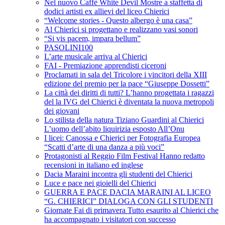
Nel nuovo Caffè White Devil Mostre a staffetta di
dodici artisti ex allievi del liceo Chierici
“Welcome stories - Questo albergo è una casa”
Al Chierici si progettano e realizzano vasi sonori
“Si vis pacem, impara bellum”
PASOLINI100
L’arte musicale arriva al Chierici
FAI - Premiazione apprendisti ciceroni
Proclamati in sala del Tricolore i vincitori della XIII
edizione del premio per la pace “Giuseppe Dossetti”
La città dei diritti di tutti? L’hanno progettata i ragazzi
del la IVG del Chierici è diventata la nuova metropoli
dei giovani
Lo stilista della natura Tiziano Guardini al Chierici
L’uomo dell’abito liquirizia esposto All’Onu
I licei: Canossa e Chierici per Fotografia Europea
“Scatti d’arte di una danza a più voci”
Protagonisti al Reggio Film Festival Hanno redatto
recensioni in italiano ed inglese
Dacia Maraini incontra gli studenti del Chierici
Luce e pace nei gioielli del Chierici
GUERRA E PACE DACIA MARAINI AL LICEO
“G. CHIERICI” DIALOGA CON GLI STUDENTI
Giornate Fai di primavera Tutto esaurito al Chierici che
ha accompagnato i visitatori con successo