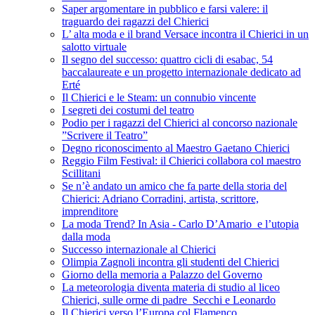
Saper argomentare in pubblico e farsi valere: il
traguardo dei ragazzi del Chierici
L’ alta moda e il brand Versace incontra il Chierici in un
salotto virtuale
Il segno del successo: quattro cicli di esabac, 54
baccalaureate e un progetto internazionale dedicato ad
Erté
Il Chierici e le Steam: un connubio vincente
I segreti dei costumi del teatro
Podio per i ragazzi del Chierici al concorso nazionale
”Scrivere il Teatro”
Degno riconoscimento al Maestro Gaetano Chierici
Reggio Film Festival: il Chierici collabora col maestro
Scillitani
Se n’è andato un amico che fa parte della storia del
Chierici: Adriano Corradini, artista, scrittore,
imprenditore
La moda Trend? In Asia - Carlo D’Amario e l’utopia
dalla moda
Successo internazionale al Chierici
Olimpia Zagnoli incontra gli studenti del Chierici
Giorno della memoria a Palazzo del Governo
La meteorologia diventa materia di studio al liceo
Chierici, sulle orme di padre Secchi e Leonardo
Il Chierici verso l’Europa col Flamenco