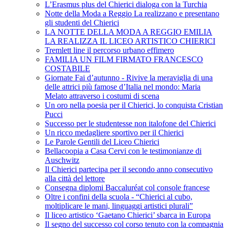
L’Erasmus plus del Chierici dialoga con la Turchia
Notte della Moda a Reggio La realizzano e presentano
gli studenti del Chierici
LA NOTTE DELLA MODA A REGGIO EMILIA
LA REALIZZA IL LICEO ARTISTICO CHIERICI
Tremlett line il percorso urbano effimero
FAMILIA UN FILM FIRMATO FRANCESCO
COSTABILE
Giornate Fai d’autunno - Rivive la meraviglia di una
delle attrici più famose d’Italia nel mondo: Maria
Melato attraverso i costumi di scena
Un oro nella poesia per il Chierici, lo conquista Cristian
Pucci
Successo per le studentesse non italofone del Chierici
Un ricco medagliere sportivo per il Chierici
Le Parole Gentili del Liceo Chierici
Bellacoopia a Casa Cervi con le testimonianze di
Auschwitz
Il Chierici partecipa per il secondo anno consecutivo
alla città del lettore
Consegna diplomi Baccaluréat col console francese
Oltre i confini della scuola - “Chierici al cubo,
moltiplicare le mani, linguaggi artistici plurali”
Il liceo artistico ‘Gaetano Chierici’ sbarca in Europa
Il segno del successo col corso tenuto con la compagnia