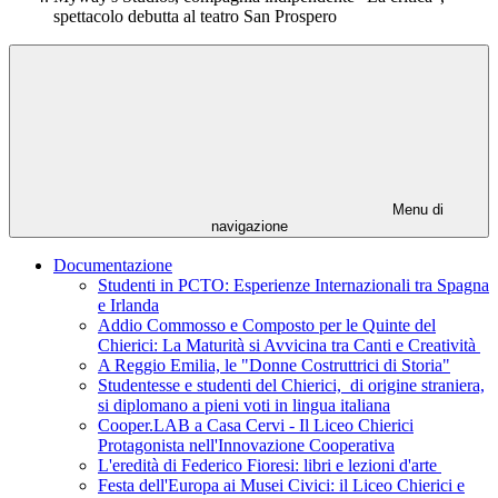
spettacolo debutta al teatro San Prospero
Menu di
navigazione
Documentazione
Studenti in PCTO: Esperienze Internazionali tra Spagna
e Irlanda
Addio Commosso e Composto per le Quinte del
Chierici: La Maturità si Avvicina tra Canti e Creatività
A Reggio Emilia, le "Donne Costruttrici di Storia"
Studentesse e studenti del Chierici, di origine straniera,
si diplomano a pieni voti in lingua italiana
Cooper.LAB a Casa Cervi - Il Liceo Chierici
Protagonista nell'Innovazione Cooperativa
L'eredità di Federico Fioresi: libri e lezioni d'arte
Festa dell'Europa ai Musei Civici: il Liceo Chierici e