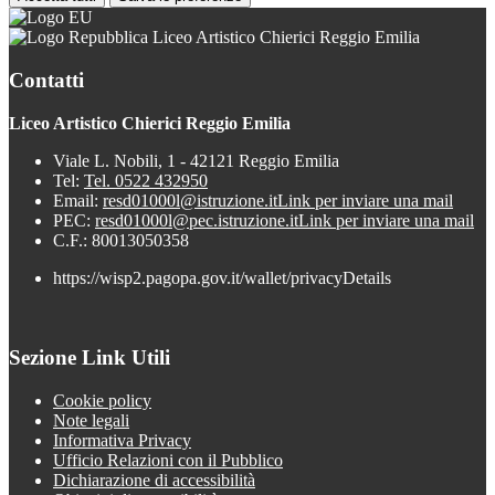
Liceo Artistico Chierici Reggio Emilia
Contatti
Liceo Artistico Chierici Reggio Emilia
Viale L. Nobili, 1 - 42121 Reggio Emilia
Tel:
Tel. 0522 432950
Email:
resd01000l@istruzione.it
Link per inviare una mail
PEC:
resd01000l@pec.istruzione.it
Link per inviare una mail
C.F.: 80013050358
https://wisp2.pagopa.gov.it/wallet/privacyDetails
Sezione Link Utili
Cookie policy
Note legali
Informativa Privacy
Ufficio Relazioni con il Pubblico
Dichiarazione di accessibilità