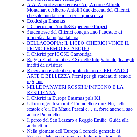
A.A. A. professore cercasi? No, A come Alfredo
Montanari e Alberto Artioli I due docenti del Chierici,
che salutano la scuola per la quiescenza
Ecodesign Erasmus
Il Chierici per Youth&Experience Project
Studentesse del Chierici conquistano l’attestato di
idoneità alla lingua italiana
BELLACOOPIA: IL LICEO CHIERICI VINCE IL
PRIMO PREMIO EX AEQUO
Il Chierici per IGCSE Cambridge
Reggio Emilia in attesa? Sì, delle fotografie degli angoli
inediti da rivisitare
Riceviamo e volentieri pubblichiamo: CERCANDO
ARTE E BELLEZZA Premi per gli studenti di scuole
reggiane
MILLE PAPAVERI ROSSI! L’IMPEGNO E LA
RESILIENZA
Il Chierici in Europa Erasmus puls K1
Ufficio oggetti smarriti? Pirandello è qui? No, nelle
scatole c’è il Fu Mattia Pascal e… sì, forse anche il suo
autore Pirandello
Il parco del San Lazzaro a Reggio Emilia. Guida alle
architetture
Nella giornata dell’Europa il console generale di
Francia a Milano consegna i diplomi EsaBac agli