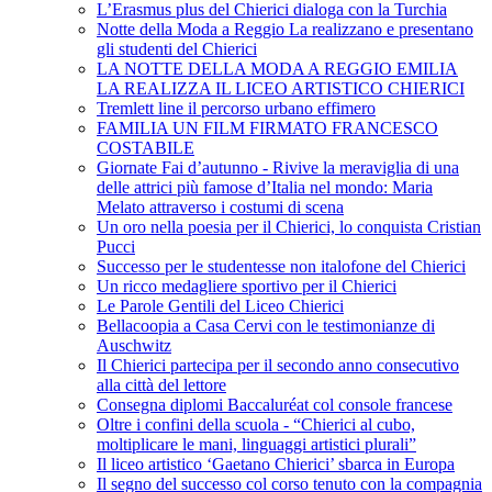
L’Erasmus plus del Chierici dialoga con la Turchia
Notte della Moda a Reggio La realizzano e presentano
gli studenti del Chierici
LA NOTTE DELLA MODA A REGGIO EMILIA
LA REALIZZA IL LICEO ARTISTICO CHIERICI
Tremlett line il percorso urbano effimero
FAMILIA UN FILM FIRMATO FRANCESCO
COSTABILE
Giornate Fai d’autunno - Rivive la meraviglia di una
delle attrici più famose d’Italia nel mondo: Maria
Melato attraverso i costumi di scena
Un oro nella poesia per il Chierici, lo conquista Cristian
Pucci
Successo per le studentesse non italofone del Chierici
Un ricco medagliere sportivo per il Chierici
Le Parole Gentili del Liceo Chierici
Bellacoopia a Casa Cervi con le testimonianze di
Auschwitz
Il Chierici partecipa per il secondo anno consecutivo
alla città del lettore
Consegna diplomi Baccaluréat col console francese
Oltre i confini della scuola - “Chierici al cubo,
moltiplicare le mani, linguaggi artistici plurali”
Il liceo artistico ‘Gaetano Chierici’ sbarca in Europa
Il segno del successo col corso tenuto con la compagnia