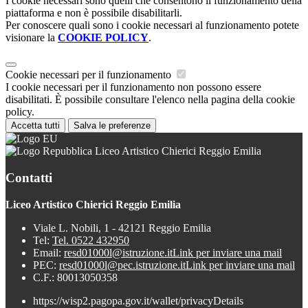
I cookie necessari sono quelli che consentono il funzionamento della
piattaforma e non è possibile disabilitarli.
Per conoscere quali sono i cookie necessari al funzionamento potete
visionare la
COOKIE POLICY
.
Cookie necessari per il funzionamento
I cookie necessari per il funzionamento non possono essere
disabilitati. È possibile consultare l'elenco nella pagina della cookie
policy.
Accetta tutti
Salva le preferenze
Liceo Artistico Chierici Reggio Emilia
Contatti
Liceo Artistico Chierici Reggio Emilia
Viale L. Nobili, 1 - 42121 Reggio Emilia
Tel:
Tel. 0522 432950
Email:
resd01000l@istruzione.it
Link per inviare una mail
PEC:
resd01000l@pec.istruzione.it
Link per inviare una mail
C.F.: 80013050358
https://wisp2.pagopa.gov.it/wallet/privacyDetails