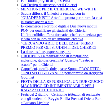
Fate buoni progetti di quiescenza
Car Design di successo per il Chierici
MENZIONE PER IL CHIERICI AL WE WRITE
Scuola diffusa: il Chierici la realizza con in
“QUADERNISTI” Arte d’impronta per ritrarre la città
iniziativa aperta a tutti
E- commerce e Portfolio digitale Due nuovi moduli
PON per qualificare gli studenti del Chierici
Un’imperdibile offerta formativa che li caratterizza per
la vita con la loro fresca impronta creativa
“CERCANDO ARTE E BELLEZZA” PRIMO
PREMIO PER GLI STUDENTI DEL CHIERICI
La danza: salute, espressione, arte
GROUPIES La realizzazione di integrazione,
inclusione, gioiosa creatività’ Questo è “Teatro a
scuola” per il Chierici
Cappelletti, tortelli, dolci, paste Spunta PROGETTO:
"UNO SPOT GIOVANE" Sponsorizzato da Reggiana
Gourmet
FESTA DELLA REPUBBLICA: UN DUE GIUGNO
MAGNIFICO ED INDIMENTICABILE PER I
RAGAZZI DEL CHIERICI
Festa del 2 giugno - Cerimonie istituzionali realizzate
con gli studenti di Reggio Emilia Premiati Orietta Berti
e Luciano Ligabue