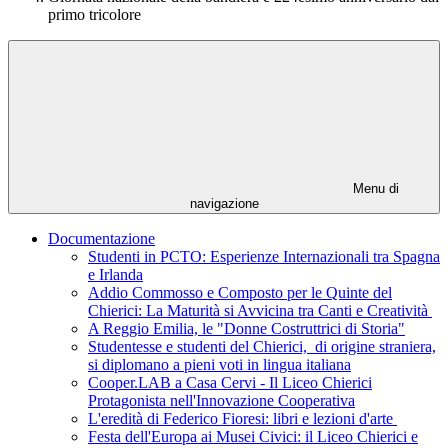
primo tricolore
Menu di
navigazione
Documentazione
Studenti in PCTO: Esperienze Internazionali tra Spagna
e Irlanda
Addio Commosso e Composto per le Quinte del
Chierici: La Maturità si Avvicina tra Canti e Creatività
A Reggio Emilia, le "Donne Costruttrici di Storia"
Studentesse e studenti del Chierici, di origine straniera,
si diplomano a pieni voti in lingua italiana
Cooper.LAB a Casa Cervi - Il Liceo Chierici
Protagonista nell'Innovazione Cooperativa
L'eredità di Federico Fioresi: libri e lezioni d'arte
Festa dell'Europa ai Musei Civici: il Liceo Chierici e