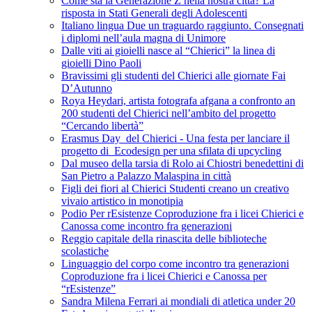
Come sta la Generazione Z nella nostra città? La
risposta in Stati Generali degli Adolescenti
Italiano lingua Due un traguardo raggiunto. Consegnati
i diplomi nell’aula magna di Unimore
Dalle viti ai gioielli nasce al “Chierici” la linea di
gioielli Dino Paoli
Bravissimi gli studenti del Chierici alle giornate Fai
D’Autunno
Roya Heydari, artista fotografa afgana a confronto an
200 studenti del Chierici nell’ambito del progetto
“Cercando libertà”
Erasmus Day del Chierici - Una festa per lanciare il
progetto di Ecodesign per una sfilata di upcycling
Dal museo della tarsia di Rolo ai Chiostri benedettini di
San Pietro a Palazzo Malaspina in città
Figli dei fiori al Chierici Studenti creano un creativo
vivaio artistico in monotipia
Podio Per rEsistenze Coproduzione fra i licei Chierici e
Canossa come incontro fra generazioni
Reggio capitale della rinascita delle biblioteche
scolastiche
Linguaggio del corpo come incontro tra generazioni
Coproduzione fra i licei Chierici e Canossa per
“rEsistenze”
Sandra Milena Ferrari ai mondiali di atletica under 20