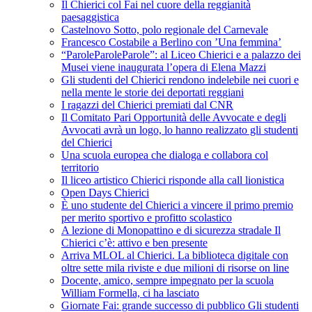
Il Chierici col Fai nel cuore della reggianità
paesaggistica
Castelnovo Sotto, polo regionale del Carnevale
Francesco Costabile a Berlino con ’Una femmina’
“ParoleParoleParole”: al Liceo Chierici e a palazzo dei
Musei viene inaugurata l’opera di Elena Mazzi
Gli studenti del Chierici rendono indelebile nei cuori e
nella mente le storie dei deportati reggiani
I ragazzi del Chierici premiati dal CNR
Il Comitato Pari Opportunità delle Avvocate e degli
Avvocati avrà un logo, lo hanno realizzato gli studenti
del Chierici
Una scuola europea che dialoga e collabora col
territorio
Il liceo artistico Chierici risponde alla call lionistica
Open Days Chierici
È uno studente del Chierici a vincere il primo premio
per merito sportivo e profitto scolastico
A lezione di Monopattino e di sicurezza stradale Il
Chierici c’è: attivo e ben presente
Arriva MLOL al Chierici. La biblioteca digitale con
oltre sette mila riviste e due milioni di risorse on line
Docente, amico, sempre impegnato per la scuola
William Formella, ci ha lasciato
Giornate Fai: grande successo di pubblico Gli studenti