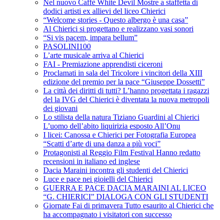
Nel nuovo Caffè White Devil Mostre a staffetta di
dodici artisti ex allievi del liceo Chierici
“Welcome stories - Questo albergo è una casa”
Al Chierici si progettano e realizzano vasi sonori
“Si vis pacem, impara bellum”
PASOLINI100
L’arte musicale arriva al Chierici
FAI - Premiazione apprendisti ciceroni
Proclamati in sala del Tricolore i vincitori della XIII
edizione del premio per la pace “Giuseppe Dossetti”
La città dei diritti di tutti? L’hanno progettata i ragazzi
del la IVG del Chierici è diventata la nuova metropoli
dei giovani
Lo stilista della natura Tiziano Guardini al Chierici
L’uomo dell’abito liquirizia esposto All’Onu
I licei: Canossa e Chierici per Fotografia Europea
“Scatti d’arte di una danza a più voci”
Protagonisti al Reggio Film Festival Hanno redatto
recensioni in italiano ed inglese
Dacia Maraini incontra gli studenti del Chierici
Luce e pace nei gioielli del Chierici
GUERRA E PACE DACIA MARAINI AL LICEO
“G. CHIERICI” DIALOGA CON GLI STUDENTI
Giornate Fai di primavera Tutto esaurito al Chierici che
ha accompagnato i visitatori con successo