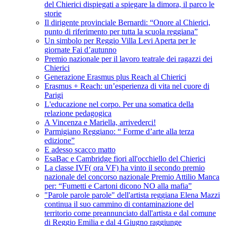
del Chierici dispiegati a spiegare la dimora, il parco le
storie
Il dirigente provinciale Bernardi: “Onore al Chierici,
punto di riferimento per tutta la scuola reggiana”
Un simbolo per Reggio Villa Levi Aperta per le
giornate Fai d’autunno
Premio nazionale per il lavoro teatrale dei ragazzi dei
Chierici
Generazione Erasmus plus Reach al Chierici
Erasmus + Reach: un’esperienza di vita nel cuore di
Parigi
L'educazione nel corpo. Per una somatica della
relazione pedagogica
A Vincenza e Mariella, arrivederci!
Parmigiano Reggiano: “ Forme d’arte alla terza
edizione”
E adesso scacco matto
EsaBac e Cambridge fiori all'occhiello del Chierici
La classe IVF( ora VF) ha vinto il secondo premio
nazionale del concorso nazionale Premio Attilio Manca
per: “Fumetti e Cartoni dicono NO alla mafia”
"Parole parole parole" dell'artista reggiana Elena Mazzi
continua il suo cammino di contaminazione del
territorio come preannunciato dall'artista e dal comune
di Reggio Emilia e dal 4 Giugno raggiunge