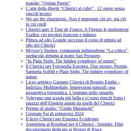
teatrale: "Quinta Parete"
L’arte della libertà “Chierici al cubo” , 12 opere senza
vincoli tecnici
We are the champions. Non è importate chi sei, ma ciò
in cui credi
Chierici apre il Tour de France. A Firenze le studentesse
EsaBac coi tricolori francese e italiano
Pittura ad olio Grande successo il corso di pittura ad
olio del Chierici
Myway's Studios, compagnia indipendente “La critica”,
spettacolo debutta al teatro San Prospero
“In Plain Sight. The hidden symphony of nature”
Il Chierici per Fotografia Europea. Due mostre: Premio
Samuela Solfitti e Plain Sight. The hidden symphony of
nature
Liceo artistico Gaetano Chierici di Reggio Emilia –
Indirizzo Multimediale. Impressioni naturali: una
prospettiva fotografica. L'empatia nello sguardo
Volevano una scuola più bella e ci sono riusciti Sono i
ragazzi dell’Einstein aiutati da quelli del Chierici
Premio di studio: “Giulia Maramotti”
Giornate Fai di primavera 2024
Il liceo Chierici per Erasmus Ecodesign
Anteprima al Rosebud per il Chierici - Semidei, Film
documentario dedicato ai Bronzi di Riace