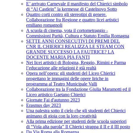
E’ arrivato Carnevale il manifesto del Chierici simbolo
di “Al Castlein” la kermesse di Castelnovo Sotto
Quattro corti contro gli stereotipi di genere.
Collaborazione fra Regione e quattro licei artistici
emiliano romagnoli
A scuola di cinema, vota il cortometraggio -
Commissioni Parità, Cultura e Statuto Emilia Romagna
SETTE ANNI CONSECUTIVI DI PREMI DEL
CNR IL CHIERICI REALIZZA LE STEAM CON
GRANDE SUCCESSO LA FAUTRICE? LA
DOCENTE MARIA PIA FANTI
Nei licei artistici di Bologna, Reggio, Rimini e Parma
l’educazione alle relazioni è già realtà
Opera nell’opera: gli studenti del Liceo Chierici
progettano le immagini delle opere liriche in
programma al Teatro Municipale Valli
Collaborazione tra la Fondazione Giulia Maramotti ed il
Liceo artistico Gaetano Chierici
Giornate Fai d'autunno 2023
Erasmus day 2023
Una palestra sotto il cielo che gli studenti del Chierici
animano di gioia con la loro creatività
Alla prima edizione per studenti delle scuola superiori
di “Vola alta parola” Il Chierici strappa il II e il III posto
Da Via Roma alla Romagna