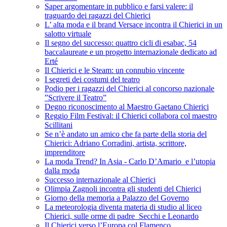
Saper argomentare in pubblico e farsi valere: il
traguardo dei ragazzi del Chierici
L’ alta moda e il brand Versace incontra il Chierici in un
salotto virtuale
Il segno del successo: quattro cicli di esabac, 54
baccalaureate e un progetto internazionale dedicato ad
Erté
Il Chierici e le Steam: un connubio vincente
I segreti dei costumi del teatro
Podio per i ragazzi del Chierici al concorso nazionale
”Scrivere il Teatro”
Degno riconoscimento al Maestro Gaetano Chierici
Reggio Film Festival: il Chierici collabora col maestro
Scillitani
Se n’è andato un amico che fa parte della storia del
Chierici: Adriano Corradini, artista, scrittore,
imprenditore
La moda Trend? In Asia - Carlo D’Amario e l’utopia
dalla moda
Successo internazionale al Chierici
Olimpia Zagnoli incontra gli studenti del Chierici
Giorno della memoria a Palazzo del Governo
La meteorologia diventa materia di studio al liceo
Chierici, sulle orme di padre Secchi e Leonardo
Il Chierici verso l’Europa col Flamenco