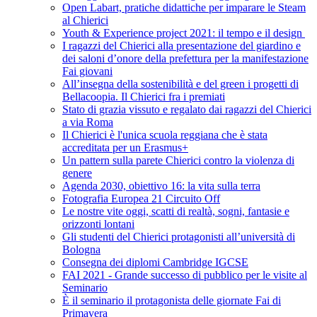
Open Labart, pratiche didattiche per imparare le Steam
al Chierici
Youth & Experience project 2021: il tempo e il design
I ragazzi del Chierici alla presentazione del giardino e
dei saloni d’onore della prefettura per la manifestazione
Fai giovani
All’insegna della sostenibilità e del green i progetti di
Bellacoopia. Il Chierici fra i premiati
Stato di grazia vissuto e regalato dai ragazzi del Chierici
a via Roma
Il Chierici è l'unica scuola reggiana che è stata
accreditata per un Erasmus+
Un pattern sulla parete Chierici contro la violenza di
genere
Agenda 2030, obiettivo 16: la vita sulla terra
Fotografia Europea 21 Circuito Off
Le nostre vite oggi, scatti di realtà, sogni, fantasie e
orizzonti lontani
Gli studenti del Chierici protagonisti all’università di
Bologna
Consegna dei diplomi Cambridge IGCSE
FAI 2021 - Grande successo di pubblico per le visite al
Seminario
È il seminario il protagonista delle giornate Fai di
Primavera