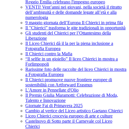
Reggio Emilia celebrano l'impegno europeo
VENTI! Vent’anni nei giovani, nella società il ritratto
dell’ambiguità e delle domande legate all’età e alla
numerologia
9 maggio giornata dell’Europa Il Chierici in prima fila
Il "Chierici” trasforma le gite tradizionali in opportunità
Gli studenti del Chierici per l’Ottantesimo della
Liberazione
Il Liceo Chierici dà il la per la piena inclusione a
Fotografia Europea
Il Chierici contro la Mafia
“Il selfie in un gioiello” Il liceo Chierici in mostra a
Forlimpopoli
Rarissime foto delle raccolte del liceo Chierici in mostra
a Fotografia Europea
Il Chierici promuove nuove frontiere europee di
sostenibilità con Artforward Erasmus
L'Amore in Pennellate d'Olio
Il Premio Giulia Maramotti: Celebrazione di Moda,
Talento e Innovazione
Giornate Fai di Primavera 2025
Cambio al vertice del Liceo artistico Gaetano Chierici
Liceo Chierici crocevia europeo di arte e culture
Castelnovo di Sotto parte il Carnevale col Liceo
Chierici