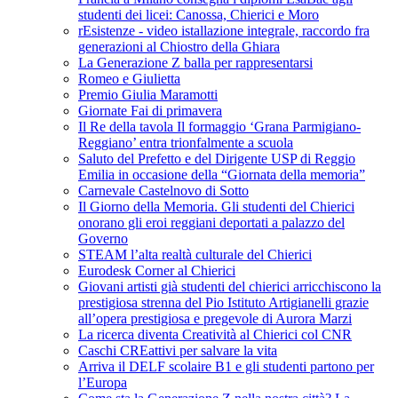
studenti dei licei: Canossa, Chierici e Moro
rEsistenze - video istallazione integrale, raccordo fra
generazioni al Chiostro della Ghiara
La Generazione Z balla per rappresentarsi
Romeo e Giulietta
Premio Giulia Maramotti
Giornate Fai di primavera
Il Re della tavola Il formaggio ‘Grana Parmigiano-
Reggiano’ entra trionfalmente a scuola
Saluto del Prefetto e del Dirigente USP di Reggio
Emilia in occasione della “Giornata della memoria”
Carnevale Castelnovo di Sotto
Il Giorno della Memoria. Gli studenti del Chierici
onorano gli eroi reggiani deportati a palazzo del
Governo
STEAM l’alta realtà culturale del Chierici
Eurodesk Corner al Chierici
Giovani artisti già studenti del chierici arricchiscono la
prestigiosa strenna del Pio Istituto Artigianelli grazie
all’opera prestigiosa e pregevole di Aurora Marzi
La ricerca diventa Creatività al Chierici col CNR
Caschi CREattivi per salvare la vita
Arriva il DELF scolaire B1 e gli studenti partono per
l’Europa