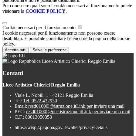
piattaforma e non è possibile disabilitarli.
Per conoscere quali sono i cookie necessari al funzionamento potete
visionare la
COOKIE POLICY
.
Cookie necessari per il funzionamento
I cookie necessari per il funzionamento non possono essere
disabilitati. È possibile consultare l'elenco nella pagina della cookie
policy.
Accetta tutti
Salva le preferenze
Liceo Artistico Chierici Reggio Emilia
Contatti
Liceo Artistico Chierici Reggio Emilia
Viale L. Nobili, 1 - 42121 Reggio Emilia
Tel:
Tel. 0522 432950
Email:
resd01000l@istruzione.it
Link per inviare una mail
PEC:
resd01000l@pec.istruzione.it
Link per inviare una mail
C.F.: 80013050358
https://wisp2.pagopa.gov.it/wallet/privacyDetails