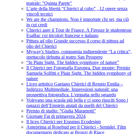
teatrale: "Quinta Parete"
L’arte della libertà “Chierici al cubo” , 12 opere senza
vincoli tecnici
We are the champions. Non è importate chi sei, ma ciò
in cui credi
Chierici apre il Tour de France. A Firenze le studentesse
EsaBac coi tricolori francese e italiano
Pittura ad olio Grande successo il corso di pittura ad
olio del Chierici
Myway's Studios, compagnia indipendente “La critica”,
spettacolo debutta al teatro San Prospero
“In Plain Sight. The hidden symphony of nature”
Il Chierici per Fotografia Europea. Due mostre: Premio
Samuela Solfitti e Plain Sight. The hidden symphony of
nature
Liceo artistico Gaetano Chierici di Reggio Emilia –
Indirizzo Multimediale. Impressioni naturali: una
prospettiva fotografica. L'empatia nello sguardo
Volevano una scuola più bella e ci sono riusciti Sono i
ragazzi dell’Einstein aiutati da quelli del Chierici
Premio di studio: “Giulia Maramotti”
Giornate Fai di primavera 2024
Il liceo Chierici per Erasmus Ecodesign
Anteprima al Rosebud per il Chierici - Semidei, Film
documentario dedicato ai Bronzi di Riace