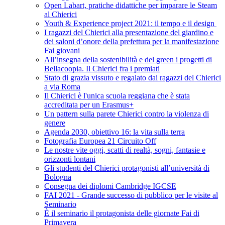
Open Labart, pratiche didattiche per imparare le Steam
al Chierici
Youth & Experience project 2021: il tempo e il design
I ragazzi del Chierici alla presentazione del giardino e
dei saloni d’onore della prefettura per la manifestazione
Fai giovani
All’insegna della sostenibilità e del green i progetti di
Bellacoopia. Il Chierici fra i premiati
Stato di grazia vissuto e regalato dai ragazzi del Chierici
a via Roma
Il Chierici è l'unica scuola reggiana che è stata
accreditata per un Erasmus+
Un pattern sulla parete Chierici contro la violenza di
genere
Agenda 2030, obiettivo 16: la vita sulla terra
Fotografia Europea 21 Circuito Off
Le nostre vite oggi, scatti di realtà, sogni, fantasie e
orizzonti lontani
Gli studenti del Chierici protagonisti all’università di
Bologna
Consegna dei diplomi Cambridge IGCSE
FAI 2021 - Grande successo di pubblico per le visite al
Seminario
È il seminario il protagonista delle giornate Fai di
Primavera