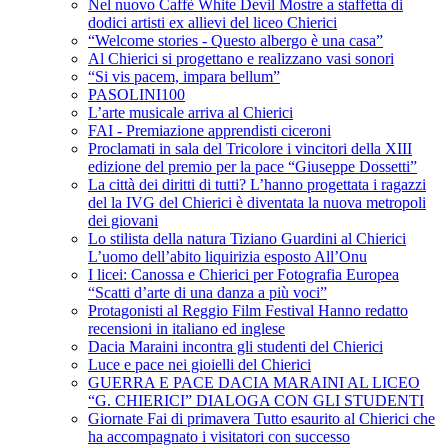
Nel nuovo Caffè White Devil Mostre a staffetta di
dodici artisti ex allievi del liceo Chierici
“Welcome stories - Questo albergo è una casa”
Al Chierici si progettano e realizzano vasi sonori
“Si vis pacem, impara bellum”
PASOLINI100
L’arte musicale arriva al Chierici
FAI - Premiazione apprendisti ciceroni
Proclamati in sala del Tricolore i vincitori della XIII
edizione del premio per la pace “Giuseppe Dossetti”
La città dei diritti di tutti? L’hanno progettata i ragazzi
del la IVG del Chierici è diventata la nuova metropoli
dei giovani
Lo stilista della natura Tiziano Guardini al Chierici
L’uomo dell’abito liquirizia esposto All’Onu
I licei: Canossa e Chierici per Fotografia Europea
“Scatti d’arte di una danza a più voci”
Protagonisti al Reggio Film Festival Hanno redatto
recensioni in italiano ed inglese
Dacia Maraini incontra gli studenti del Chierici
Luce e pace nei gioielli del Chierici
GUERRA E PACE DACIA MARAINI AL LICEO
“G. CHIERICI” DIALOGA CON GLI STUDENTI
Giornate Fai di primavera Tutto esaurito al Chierici che
ha accompagnato i visitatori con successo