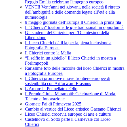
Reggio Emilia celebrano l'impegno europeo
VENTI! Vent’anni nei giovani, nella società il ritratto
dell’ambiguità e delle domande legate all’età e alla
numerologia
9 maggio giornata dell’Europa Il Chierici in prima fila
Il "Chierici” trasforma le gite tradizionali in opportunità
Gli studenti del Chierici per l’Ottantesimo della
Liberazione
Il Liceo Chierici dà il la per la piena inclusione a
Fotografia Europea
Il Chierici contro la Mafia
“Il selfie in un gioiello” Il liceo Chierici in mostra a
Forlimpopoli
Rarissime foto delle raccolte del liceo Chierici in mostra
a Fotografia Europea
Il Chierici promuove nuove frontiere europee di
sostenibilità con Artforward Erasmus
L'Amore in Pennellate d'Olio
Il Premio Giulia Maramotti: Celebrazione di Moda,
Talento e Innovazione
Giornate Fai di Primavera 2025
Cambio al vertice del Liceo artistico Gaetano Chierici
Liceo Chierici crocevia europeo di arte e culture
Castelnovo di Sotto parte il Carnevale col Liceo
Chierici