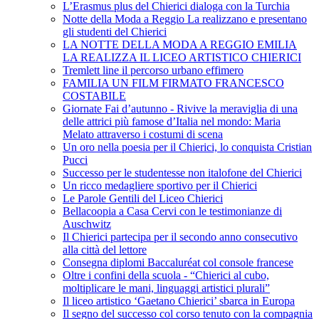
L’Erasmus plus del Chierici dialoga con la Turchia
Notte della Moda a Reggio La realizzano e presentano
gli studenti del Chierici
LA NOTTE DELLA MODA A REGGIO EMILIA
LA REALIZZA IL LICEO ARTISTICO CHIERICI
Tremlett line il percorso urbano effimero
FAMILIA UN FILM FIRMATO FRANCESCO
COSTABILE
Giornate Fai d’autunno - Rivive la meraviglia di una
delle attrici più famose d’Italia nel mondo: Maria
Melato attraverso i costumi di scena
Un oro nella poesia per il Chierici, lo conquista Cristian
Pucci
Successo per le studentesse non italofone del Chierici
Un ricco medagliere sportivo per il Chierici
Le Parole Gentili del Liceo Chierici
Bellacoopia a Casa Cervi con le testimonianze di
Auschwitz
Il Chierici partecipa per il secondo anno consecutivo
alla città del lettore
Consegna diplomi Baccaluréat col console francese
Oltre i confini della scuola - “Chierici al cubo,
moltiplicare le mani, linguaggi artistici plurali”
Il liceo artistico ‘Gaetano Chierici’ sbarca in Europa
Il segno del successo col corso tenuto con la compagnia