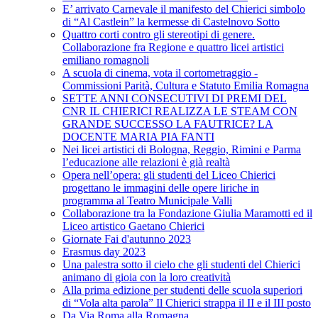
E’ arrivato Carnevale il manifesto del Chierici simbolo
di “Al Castlein” la kermesse di Castelnovo Sotto
Quattro corti contro gli stereotipi di genere.
Collaborazione fra Regione e quattro licei artistici
emiliano romagnoli
A scuola di cinema, vota il cortometraggio -
Commissioni Parità, Cultura e Statuto Emilia Romagna
SETTE ANNI CONSECUTIVI DI PREMI DEL
CNR IL CHIERICI REALIZZA LE STEAM CON
GRANDE SUCCESSO LA FAUTRICE? LA
DOCENTE MARIA PIA FANTI
Nei licei artistici di Bologna, Reggio, Rimini e Parma
l’educazione alle relazioni è già realtà
Opera nell’opera: gli studenti del Liceo Chierici
progettano le immagini delle opere liriche in
programma al Teatro Municipale Valli
Collaborazione tra la Fondazione Giulia Maramotti ed il
Liceo artistico Gaetano Chierici
Giornate Fai d'autunno 2023
Erasmus day 2023
Una palestra sotto il cielo che gli studenti del Chierici
animano di gioia con la loro creatività
Alla prima edizione per studenti delle scuola superiori
di “Vola alta parola” Il Chierici strappa il II e il III posto
Da Via Roma alla Romagna