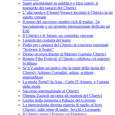
Saper argomentare in pubblico e farsi valere: il
traguardo dei ragazzi del Chierici
L’ alta moda e il brand Versace incontra il Chierici in un
salotto virtuale
Il segno del successo: quattro cicli di esabac, 54
baccalaureate e un progetto internazionale dedicato ad
Erté
Il Chierici e le Steam: un connubio vincente
I segreti dei costumi del teatro
Podio per i ragazzi del Chierici al concorso nazionale
”Scrivere il Teatro”
Degno riconoscimento al Maestro Gaetano Chierici
Reggio Film Festival: il Chierici collabora col maestro
Scillitani
Se n’è andato un amico che fa parte della storia del
Chierici: Adriano Corradini, artista, scrittore,
imprenditore
La moda Trend? In Asia - Carlo D’Amario e l’utopia
dalla moda
Successo internazionale al Chierici
Olimpia Zagnoli incontra gli studenti del Chierici
Giorno della memoria a Palazzo del Governo
La meteorologia diventa materia di studio al liceo
Chierici, sulle orme di padre Secchi e Leonardo
Il Chierici verso l’Europa col Flamenco