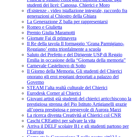
studenti dei licei: Canossa, Chierici e Moro
rEsistenze - video istallazione integrale, raccordo fra
generazioni al Chiostro della Ghiara
La Generazione Z balla per rappresentarsi
Romeo e Giulietta
Premio Giulia Maramotti
Giornate Fai di primavera
Il Re della tavola Il formaggio ‘Grana Parmigiano-
Reggiano’ entra trionfalmente a scuola
Saluto del Prefetto e del Dirigente USP di Reggio
Emilia in occasione della “Giornata della memoria”
Carnevale Castelnovo di Sotto
Il Giorno della Memoria. Gli studenti del Chierici
onorano gli eroi reggiani deportati a palazzo del
Governo
STEAM l’alta realtà culturale del Chierici
Eurodesk Corner al Chierici
Giovani artisti già studenti del chierici arricchiscono la
prestigiosa strenna del Pio Istituto Artigianelli grazie
all’opera prestigiosa e pregevole di Aurora Marzi
La ricerca diventa Creatività al Chierici col CNR
Caschi CREattivi per salvare la vita
Arriva il DELF scolaire B1 e gli studenti partono per
l’Europa