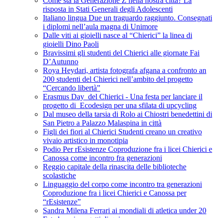
Come sta la Generazione Z nella nostra città? La
risposta in Stati Generali degli Adolescenti
Italiano lingua Due un traguardo raggiunto. Consegnati
i diplomi nell’aula magna di Unimore
Dalle viti ai gioielli nasce al “Chierici” la linea di
gioielli Dino Paoli
Bravissimi gli studenti del Chierici alle giornate Fai
D’Autunno
Roya Heydari, artista fotografa afgana a confronto an
200 studenti del Chierici nell’ambito del progetto
“Cercando libertà”
Erasmus Day del Chierici - Una festa per lanciare il
progetto di Ecodesign per una sfilata di upcycling
Dal museo della tarsia di Rolo ai Chiostri benedettini di
San Pietro a Palazzo Malaspina in città
Figli dei fiori al Chierici Studenti creano un creativo
vivaio artistico in monotipia
Podio Per rEsistenze Coproduzione fra i licei Chierici e
Canossa come incontro fra generazioni
Reggio capitale della rinascita delle biblioteche
scolastiche
Linguaggio del corpo come incontro tra generazioni
Coproduzione fra i licei Chierici e Canossa per
“rEsistenze”
Sandra Milena Ferrari ai mondiali di atletica under 20