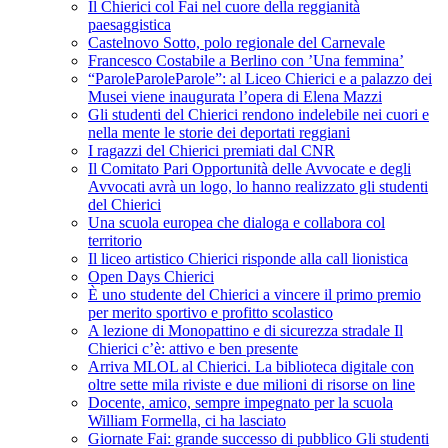
Il Chierici col Fai nel cuore della reggianità
paesaggistica
Castelnovo Sotto, polo regionale del Carnevale
Francesco Costabile a Berlino con ’Una femmina’
“ParoleParoleParole”: al Liceo Chierici e a palazzo dei
Musei viene inaugurata l’opera di Elena Mazzi
Gli studenti del Chierici rendono indelebile nei cuori e
nella mente le storie dei deportati reggiani
I ragazzi del Chierici premiati dal CNR
Il Comitato Pari Opportunità delle Avvocate e degli
Avvocati avrà un logo, lo hanno realizzato gli studenti
del Chierici
Una scuola europea che dialoga e collabora col
territorio
Il liceo artistico Chierici risponde alla call lionistica
Open Days Chierici
È uno studente del Chierici a vincere il primo premio
per merito sportivo e profitto scolastico
A lezione di Monopattino e di sicurezza stradale Il
Chierici c’è: attivo e ben presente
Arriva MLOL al Chierici. La biblioteca digitale con
oltre sette mila riviste e due milioni di risorse on line
Docente, amico, sempre impegnato per la scuola
William Formella, ci ha lasciato
Giornate Fai: grande successo di pubblico Gli studenti