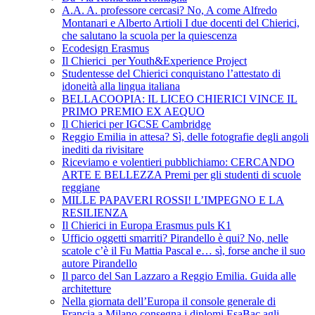
A.A. A. professore cercasi? No, A come Alfredo
Montanari e Alberto Artioli I due docenti del Chierici,
che salutano la scuola per la quiescenza
Ecodesign Erasmus
Il Chierici per Youth&Experience Project
Studentesse del Chierici conquistano l’attestato di
idoneità alla lingua italiana
BELLACOOPIA: IL LICEO CHIERICI VINCE IL
PRIMO PREMIO EX AEQUO
Il Chierici per IGCSE Cambridge
Reggio Emilia in attesa? Sì, delle fotografie degli angoli
inediti da rivisitare
Riceviamo e volentieri pubblichiamo: CERCANDO
ARTE E BELLEZZA Premi per gli studenti di scuole
reggiane
MILLE PAPAVERI ROSSI! L’IMPEGNO E LA
RESILIENZA
Il Chierici in Europa Erasmus puls K1
Ufficio oggetti smarriti? Pirandello è qui? No, nelle
scatole c’è il Fu Mattia Pascal e… sì, forse anche il suo
autore Pirandello
Il parco del San Lazzaro a Reggio Emilia. Guida alle
architetture
Nella giornata dell’Europa il console generale di
Francia a Milano consegna i diplomi EsaBac agli