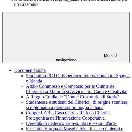
un Erasmus+
Menu di
navigazione
Documentazione
Studenti in PCTO: Esperienze Internazionali tra Spagna
e Irlanda
Addio Commosso e Composto per le Quinte del
Chierici: La Maturità si Avvicina tra Canti e Creatività
A Reggio Emilia, le "Donne Costruttrici di Storia"
Studentesse e studenti del Chierici, di origine straniera,
si diplomano a pieni voti in lingua italiana
Cooper.LAB a Casa Cervi - Il Liceo Chierici
Protagonista nell'Innovazione Cooperativa
L'eredità di Federico Fioresi: libri e lezioni d'arte
Festa dell'Europa ai Musei Civici: il Liceo Chierici e