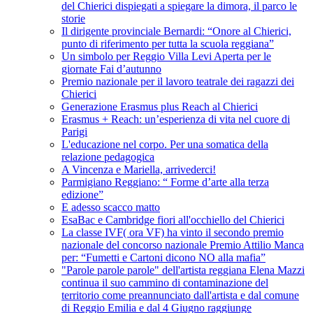
del Chierici dispiegati a spiegare la dimora, il parco le
storie
Il dirigente provinciale Bernardi: “Onore al Chierici,
punto di riferimento per tutta la scuola reggiana”
Un simbolo per Reggio Villa Levi Aperta per le
giornate Fai d’autunno
Premio nazionale per il lavoro teatrale dei ragazzi dei
Chierici
Generazione Erasmus plus Reach al Chierici
Erasmus + Reach: un’esperienza di vita nel cuore di
Parigi
L'educazione nel corpo. Per una somatica della
relazione pedagogica
A Vincenza e Mariella, arrivederci!
Parmigiano Reggiano: “ Forme d’arte alla terza
edizione”
E adesso scacco matto
EsaBac e Cambridge fiori all'occhiello del Chierici
La classe IVF( ora VF) ha vinto il secondo premio
nazionale del concorso nazionale Premio Attilio Manca
per: “Fumetti e Cartoni dicono NO alla mafia”
"Parole parole parole" dell'artista reggiana Elena Mazzi
continua il suo cammino di contaminazione del
territorio come preannunciato dall'artista e dal comune
di Reggio Emilia e dal 4 Giugno raggiunge