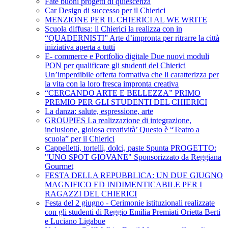
Fate buoni progetti di quiescenza
Car Design di successo per il Chierici
MENZIONE PER IL CHIERICI AL WE WRITE
Scuola diffusa: il Chierici la realizza con in
“QUADERNISTI” Arte d’impronta per ritrarre la città
iniziativa aperta a tutti
E- commerce e Portfolio digitale Due nuovi moduli
PON per qualificare gli studenti del Chierici
Un’imperdibile offerta formativa che li caratterizza per
la vita con la loro fresca impronta creativa
“CERCANDO ARTE E BELLEZZA” PRIMO
PREMIO PER GLI STUDENTI DEL CHIERICI
La danza: salute, espressione, arte
GROUPIES La realizzazione di integrazione,
inclusione, gioiosa creatività’ Questo è “Teatro a
scuola” per il Chierici
Cappelletti, tortelli, dolci, paste Spunta PROGETTO:
"UNO SPOT GIOVANE" Sponsorizzato da Reggiana
Gourmet
FESTA DELLA REPUBBLICA: UN DUE GIUGNO
MAGNIFICO ED INDIMENTICABILE PER I
RAGAZZI DEL CHIERICI
Festa del 2 giugno - Cerimonie istituzionali realizzate
con gli studenti di Reggio Emilia Premiati Orietta Berti
e Luciano Ligabue