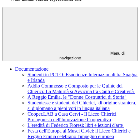
Menu di
navigazione
Documentazione
Studenti in PCTO: Esperienze Internazionali tra Spagna
e Irlanda
Addio Commosso e Composto per le Quinte del
Chierici: La Maturità si Avvicina tra Canti e Creatività
A Reggio Emilia, le "Donne Costruttrici di Storia"
Studentesse e studenti del Chierici, di origine straniera,
si diplomano a pieni voti in lingua italiana
Cooper.LAB a Casa Cervi - Il Liceo Chierici
Protagonista nell'Innovazione Cooperativa
L'eredità di Federico Fioresi: libri e lezioni d'arte
Festa dell'Europa ai Musei Civici: il Liceo Chierici e
Reggio Emilia celebrano l'impegno europeo