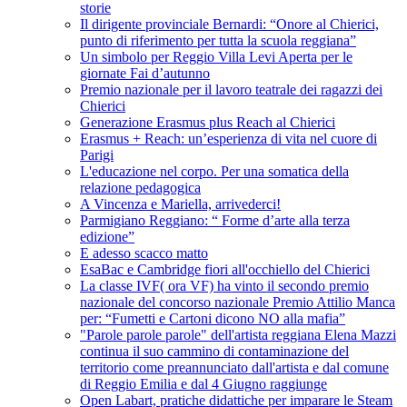
storie
Il dirigente provinciale Bernardi: “Onore al Chierici,
punto di riferimento per tutta la scuola reggiana”
Un simbolo per Reggio Villa Levi Aperta per le
giornate Fai d’autunno
Premio nazionale per il lavoro teatrale dei ragazzi dei
Chierici
Generazione Erasmus plus Reach al Chierici
Erasmus + Reach: un’esperienza di vita nel cuore di
Parigi
L'educazione nel corpo. Per una somatica della
relazione pedagogica
A Vincenza e Mariella, arrivederci!
Parmigiano Reggiano: “ Forme d’arte alla terza
edizione”
E adesso scacco matto
EsaBac e Cambridge fiori all'occhiello del Chierici
La classe IVF( ora VF) ha vinto il secondo premio
nazionale del concorso nazionale Premio Attilio Manca
per: “Fumetti e Cartoni dicono NO alla mafia”
"Parole parole parole" dell'artista reggiana Elena Mazzi
continua il suo cammino di contaminazione del
territorio come preannunciato dall'artista e dal comune
di Reggio Emilia e dal 4 Giugno raggiunge
Open Labart, pratiche didattiche per imparare le Steam