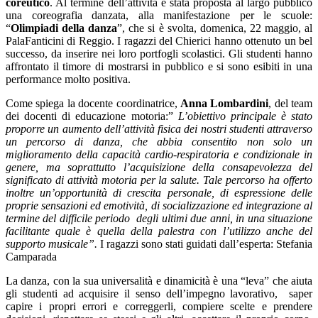
coreutico
. Al termine dell’attività è stata proposta al largo pubblico
una coreografia danzata, alla manifestazione per le scuole:
“
Olimpiadi della danza
”, che si è svolta, domenica, 22 maggio, al
PalaFanticini di Reggio. I ragazzi del Chierici hanno ottenuto un bel
successo, da inserire nei loro portfogli scolastici. Gli studenti hanno
affrontato il timore di mostrarsi in pubblico e si sono esibiti in una
performance molto positiva.
Come spiega la docente coordinatrice,
Anna Lombardini
, del team
dei docenti di educazione motoria:”
L’obiettivo principale è stato
proporre un aumento dell’attività fisica dei nostri studenti attraverso
un percorso di danza, che abbia consentito non solo un
miglioramento della capacità cardio-respiratoria e condizionale in
genere, ma soprattutto l’acquisizione della consapevolezza del
significato di attività motoria per la salute. Tale percorso ha offerto
inoltre un’opportunità di crescita personale, di espressione delle
proprie sensazioni ed emotività, di socializzazione ed integrazione al
termine del difficile periodo degli ultimi due anni, in una situazione
facilitante quale è quella della palestra con l’utilizzo anche del
supporto musicale”.
I ragazzi sono stati guidati dall’esperta: Stefania
Camparada
La danza, con la sua universalità e dinamicità è una “leva” che aiuta
gli studenti ad acquisire il senso dell’impegno lavorativo, saper
capire i propri errori e correggerli, compiere scelte e prendere