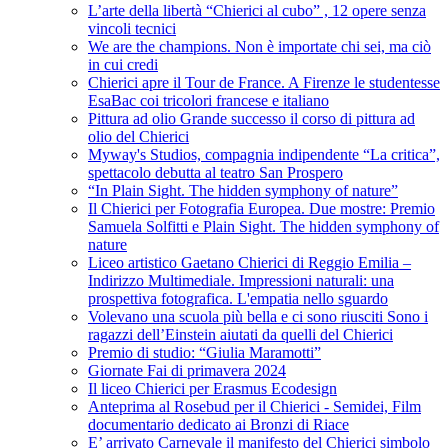
L’arte della libertà “Chierici al cubo” , 12 opere senza
vincoli tecnici
We are the champions. Non è importate chi sei, ma ciò
in cui credi
Chierici apre il Tour de France. A Firenze le studentesse
EsaBac coi tricolori francese e italiano
Pittura ad olio Grande successo il corso di pittura ad
olio del Chierici
Myway's Studios, compagnia indipendente “La critica”,
spettacolo debutta al teatro San Prospero
“In Plain Sight. The hidden symphony of nature”
Il Chierici per Fotografia Europea. Due mostre: Premio
Samuela Solfitti e Plain Sight. The hidden symphony of
nature
Liceo artistico Gaetano Chierici di Reggio Emilia –
Indirizzo Multimediale. Impressioni naturali: una
prospettiva fotografica. L'empatia nello sguardo
Volevano una scuola più bella e ci sono riusciti Sono i
ragazzi dell’Einstein aiutati da quelli del Chierici
Premio di studio: “Giulia Maramotti”
Giornate Fai di primavera 2024
Il liceo Chierici per Erasmus Ecodesign
Anteprima al Rosebud per il Chierici - Semidei, Film
documentario dedicato ai Bronzi di Riace
E’ arrivato Carnevale il manifesto del Chierici simbolo