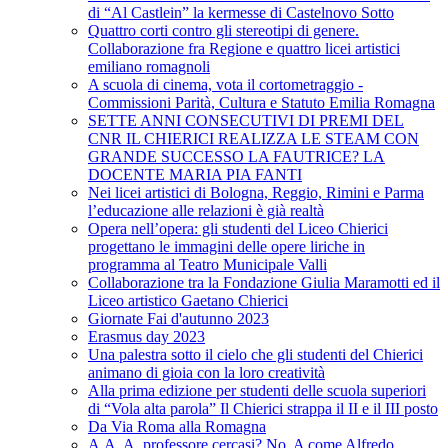
di “Al Castlein” la kermesse di Castelnovo Sotto
Quattro corti contro gli stereotipi di genere.
Collaborazione fra Regione e quattro licei artistici
emiliano romagnoli
A scuola di cinema, vota il cortometraggio -
Commissioni Parità, Cultura e Statuto Emilia Romagna
SETTE ANNI CONSECUTIVI DI PREMI DEL
CNR IL CHIERICI REALIZZA LE STEAM CON
GRANDE SUCCESSO LA FAUTRICE? LA
DOCENTE MARIA PIA FANTI
Nei licei artistici di Bologna, Reggio, Rimini e Parma
l’educazione alle relazioni è già realtà
Opera nell’opera: gli studenti del Liceo Chierici
progettano le immagini delle opere liriche in
programma al Teatro Municipale Valli
Collaborazione tra la Fondazione Giulia Maramotti ed il
Liceo artistico Gaetano Chierici
Giornate Fai d'autunno 2023
Erasmus day 2023
Una palestra sotto il cielo che gli studenti del Chierici
animano di gioia con la loro creatività
Alla prima edizione per studenti delle scuola superiori
di “Vola alta parola” Il Chierici strappa il II e il III posto
Da Via Roma alla Romagna
A.A. A. professore cercasi? No, A come Alfredo