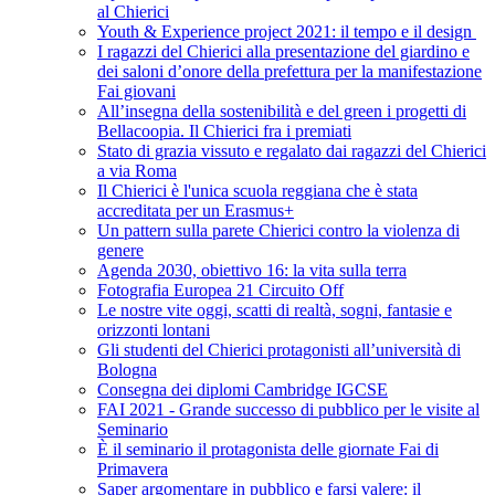
al Chierici
Youth & Experience project 2021: il tempo e il design
I ragazzi del Chierici alla presentazione del giardino e
dei saloni d’onore della prefettura per la manifestazione
Fai giovani
All’insegna della sostenibilità e del green i progetti di
Bellacoopia. Il Chierici fra i premiati
Stato di grazia vissuto e regalato dai ragazzi del Chierici
a via Roma
Il Chierici è l'unica scuola reggiana che è stata
accreditata per un Erasmus+
Un pattern sulla parete Chierici contro la violenza di
genere
Agenda 2030, obiettivo 16: la vita sulla terra
Fotografia Europea 21 Circuito Off
Le nostre vite oggi, scatti di realtà, sogni, fantasie e
orizzonti lontani
Gli studenti del Chierici protagonisti all’università di
Bologna
Consegna dei diplomi Cambridge IGCSE
FAI 2021 - Grande successo di pubblico per le visite al
Seminario
È il seminario il protagonista delle giornate Fai di
Primavera
Saper argomentare in pubblico e farsi valere: il