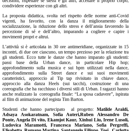
decisioni, rispettare se stessi e gli altri, accettare il proprio corpo,
condividere esperienze con gli altri.
La proposta didattica, svolta nel rispetto delle norme anti-Covid
vigenti, ha favorito, con la danza il miglioramento della
socializzazione, la riduzione dello stress e dell’ansia favorendo la
percezione di sé e dell’altro, imparando a cogliere e capire i
movimenti propri e altrui.
L’attività si è articolata in 30 ore antimeridiane, organizzate in 15
incontri, di due ore ciascuno, un tempo prezioso per la relazione tra
gli studenti. Ecco tutte le danze che hanno imparato gli studenti:
passi base della Urban dance, in particolare Hip hop;
approfondimento sulla musica e sui bpm utilizzati nella dance,
approfondimento sulla Street dance e sui suoi movimenti
caratteristici, approccio al Tip tap rivisitato in chiave dance,
approccio alla danza Heels (sui tacchi), costruzione di una
coreografia che ha racchiuso i diversi stili di Urban. I ragazzi hanno
anche realizzato la coreografia finale: “La sposa cadavere”, ispirata
al film di animazione del regista Tim Barton.
Studenti che hanno partecipato al progetto:
Matilde Araldi,
Adsaya Asokaratnam, Sofia Auteri,Ruben Alessandro De
Ponte, Angela Di vito, Ekamjot Kaur, Xinhui Liu, Irene Lusoli,
Ludovica Maramotti, Francesca Mariano, Sofia Pergreffi,
Elisabetta Romano,Martina Santangelo,Filippo Tosi, Carlotta