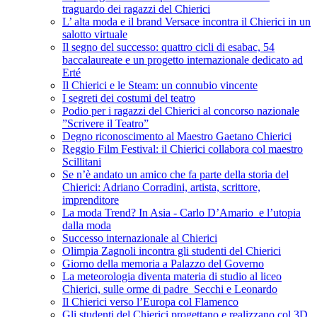
traguardo dei ragazzi del Chierici
L’ alta moda e il brand Versace incontra il Chierici in un
salotto virtuale
Il segno del successo: quattro cicli di esabac, 54
baccalaureate e un progetto internazionale dedicato ad
Erté
Il Chierici e le Steam: un connubio vincente
I segreti dei costumi del teatro
Podio per i ragazzi del Chierici al concorso nazionale
”Scrivere il Teatro”
Degno riconoscimento al Maestro Gaetano Chierici
Reggio Film Festival: il Chierici collabora col maestro
Scillitani
Se n’è andato un amico che fa parte della storia del
Chierici: Adriano Corradini, artista, scrittore,
imprenditore
La moda Trend? In Asia - Carlo D’Amario e l’utopia
dalla moda
Successo internazionale al Chierici
Olimpia Zagnoli incontra gli studenti del Chierici
Giorno della memoria a Palazzo del Governo
La meteorologia diventa materia di studio al liceo
Chierici, sulle orme di padre Secchi e Leonardo
Il Chierici verso l’Europa col Flamenco
Gli studenti del Chierici progettano e realizzano col 3D