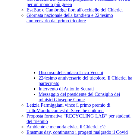
per un mondo più green
EsaBac e Cambridge fiori all'occhiello del Chierici
Giornata nazionale della bandiera e 224esimo
anniversario dal primo tricolore
Discorso del sindaco Luca Vecchi
224esimo anniversario del tricolore. Il Chierici ha
partecipato
Intervento di Antonio Scurati
Messaggio del presidente del Consiglio dei
ministri Giuseppe Conte
Letizia Parmiggiani vince il primo premio di
TuttoMondo contest di Save the children
Proposta formativa “RECYCLING LAB” per studenti
del triennio
Ambiente e memoria civica il Chierici c’è
Erasmus day, continuano i progetti malgrado il Covid