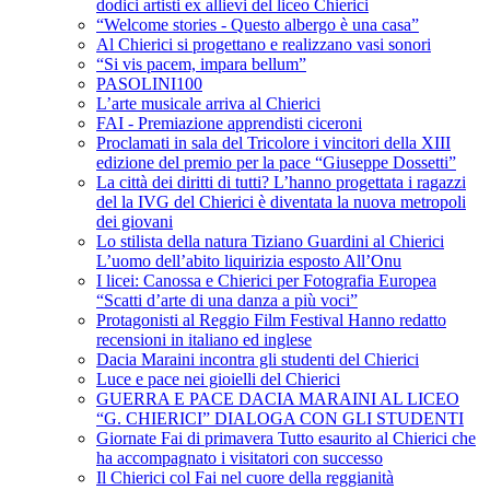
dodici artisti ex allievi del liceo Chierici
“Welcome stories - Questo albergo è una casa”
Al Chierici si progettano e realizzano vasi sonori
“Si vis pacem, impara bellum”
PASOLINI100
L’arte musicale arriva al Chierici
FAI - Premiazione apprendisti ciceroni
Proclamati in sala del Tricolore i vincitori della XIII
edizione del premio per la pace “Giuseppe Dossetti”
La città dei diritti di tutti? L’hanno progettata i ragazzi
del la IVG del Chierici è diventata la nuova metropoli
dei giovani
Lo stilista della natura Tiziano Guardini al Chierici
L’uomo dell’abito liquirizia esposto All’Onu
I licei: Canossa e Chierici per Fotografia Europea
“Scatti d’arte di una danza a più voci”
Protagonisti al Reggio Film Festival Hanno redatto
recensioni in italiano ed inglese
Dacia Maraini incontra gli studenti del Chierici
Luce e pace nei gioielli del Chierici
GUERRA E PACE DACIA MARAINI AL LICEO
“G. CHIERICI” DIALOGA CON GLI STUDENTI
Giornate Fai di primavera Tutto esaurito al Chierici che
ha accompagnato i visitatori con successo
Il Chierici col Fai nel cuore della reggianità