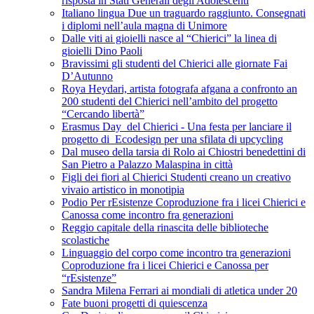
risposta in Stati Generali degli Adolescenti
Italiano lingua Due un traguardo raggiunto. Consegnati
i diplomi nell’aula magna di Unimore
Dalle viti ai gioielli nasce al “Chierici” la linea di
gioielli Dino Paoli
Bravissimi gli studenti del Chierici alle giornate Fai
D’Autunno
Roya Heydari, artista fotografa afgana a confronto an
200 studenti del Chierici nell’ambito del progetto
“Cercando libertà”
Erasmus Day del Chierici - Una festa per lanciare il
progetto di Ecodesign per una sfilata di upcycling
Dal museo della tarsia di Rolo ai Chiostri benedettini di
San Pietro a Palazzo Malaspina in città
Figli dei fiori al Chierici Studenti creano un creativo
vivaio artistico in monotipia
Podio Per rEsistenze Coproduzione fra i licei Chierici e
Canossa come incontro fra generazioni
Reggio capitale della rinascita delle biblioteche
scolastiche
Linguaggio del corpo come incontro tra generazioni
Coproduzione fra i licei Chierici e Canossa per
“rEsistenze”
Sandra Milena Ferrari ai mondiali di atletica under 20
Fate buoni progetti di quiescenza