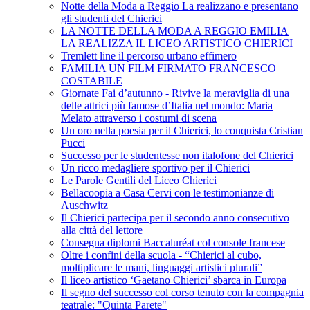
Notte della Moda a Reggio La realizzano e presentano
gli studenti del Chierici
LA NOTTE DELLA MODA A REGGIO EMILIA
LA REALIZZA IL LICEO ARTISTICO CHIERICI
Tremlett line il percorso urbano effimero
FAMILIA UN FILM FIRMATO FRANCESCO
COSTABILE
Giornate Fai d’autunno - Rivive la meraviglia di una
delle attrici più famose d’Italia nel mondo: Maria
Melato attraverso i costumi di scena
Un oro nella poesia per il Chierici, lo conquista Cristian
Pucci
Successo per le studentesse non italofone del Chierici
Un ricco medagliere sportivo per il Chierici
Le Parole Gentili del Liceo Chierici
Bellacoopia a Casa Cervi con le testimonianze di
Auschwitz
Il Chierici partecipa per il secondo anno consecutivo
alla città del lettore
Consegna diplomi Baccaluréat col console francese
Oltre i confini della scuola - “Chierici al cubo,
moltiplicare le mani, linguaggi artistici plurali”
Il liceo artistico ‘Gaetano Chierici’ sbarca in Europa
Il segno del successo col corso tenuto con la compagnia
teatrale: "Quinta Parete"