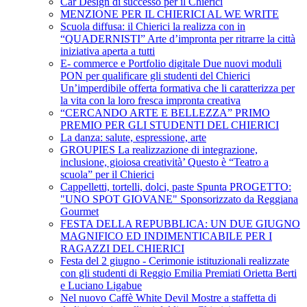
Car Design di successo per il Chierici
MENZIONE PER IL CHIERICI AL WE WRITE
Scuola diffusa: il Chierici la realizza con in
“QUADERNISTI” Arte d’impronta per ritrarre la città
iniziativa aperta a tutti
E- commerce e Portfolio digitale Due nuovi moduli
PON per qualificare gli studenti del Chierici
Un’imperdibile offerta formativa che li caratterizza per
la vita con la loro fresca impronta creativa
“CERCANDO ARTE E BELLEZZA” PRIMO
PREMIO PER GLI STUDENTI DEL CHIERICI
La danza: salute, espressione, arte
GROUPIES La realizzazione di integrazione,
inclusione, gioiosa creatività’ Questo è “Teatro a
scuola” per il Chierici
Cappelletti, tortelli, dolci, paste Spunta PROGETTO:
"UNO SPOT GIOVANE" Sponsorizzato da Reggiana
Gourmet
FESTA DELLA REPUBBLICA: UN DUE GIUGNO
MAGNIFICO ED INDIMENTICABILE PER I
RAGAZZI DEL CHIERICI
Festa del 2 giugno - Cerimonie istituzionali realizzate
con gli studenti di Reggio Emilia Premiati Orietta Berti
e Luciano Ligabue
Nel nuovo Caffè White Devil Mostre a staffetta di