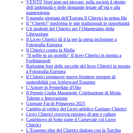
VENTI! Vent’anni nei giovani, nella società il ritratto
dell’ambiguità e delle domande legate all’età e alla
numerologia
9 maggio giornata dell’Europa Il Chierici in prima fila
Il "Chierici” trasforma le gite tradizionali in opportunità
Gli studenti del Chierici per l’Ottantesimo della
Liberazione
Il Liceo Chierici dà il la per la piena inclusione a
Fotografia Europea
Il Chierici contro la Mafia
“Il selfie in un gioiello” Il liceo Chierici in mostra a
Forlimpopoli
Rarissime foto delle raccolte del liceo Chierici in mostra
a Fotografia Europea
Il Chierici promuove nuove frontiere europee di
sostenibilità con Artforward Erasmus
L'Amore in Pennellate d'Olio
Il Premio Giulia Maramotti: Celebrazione di Moda,
Talento e Innovazione
Giornate Fai di Primavera 2025
Cambio al vertice del Liceo artistico Gaetano Chierici
Liceo Chierici crocevia europeo di arte e culture
Castelnovo di Sotto parte il Carnevale col Liceo
Chierici
L’Erasmus plus del Chierici dialoga con la Turchia