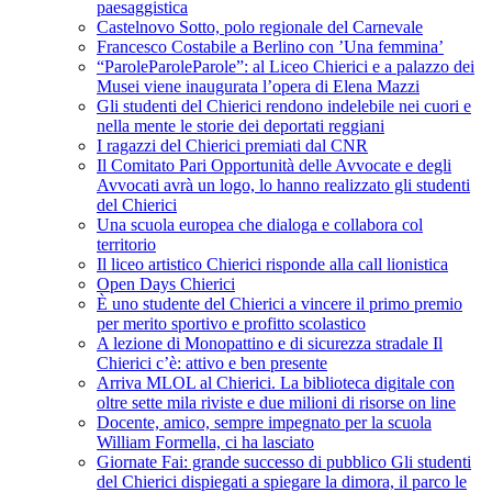
paesaggistica
Castelnovo Sotto, polo regionale del Carnevale
Francesco Costabile a Berlino con ’Una femmina’
“ParoleParoleParole”: al Liceo Chierici e a palazzo dei
Musei viene inaugurata l’opera di Elena Mazzi
Gli studenti del Chierici rendono indelebile nei cuori e
nella mente le storie dei deportati reggiani
I ragazzi del Chierici premiati dal CNR
Il Comitato Pari Opportunità delle Avvocate e degli
Avvocati avrà un logo, lo hanno realizzato gli studenti
del Chierici
Una scuola europea che dialoga e collabora col
territorio
Il liceo artistico Chierici risponde alla call lionistica
Open Days Chierici
È uno studente del Chierici a vincere il primo premio
per merito sportivo e profitto scolastico
A lezione di Monopattino e di sicurezza stradale Il
Chierici c’è: attivo e ben presente
Arriva MLOL al Chierici. La biblioteca digitale con
oltre sette mila riviste e due milioni di risorse on line
Docente, amico, sempre impegnato per la scuola
William Formella, ci ha lasciato
Giornate Fai: grande successo di pubblico Gli studenti
del Chierici dispiegati a spiegare la dimora, il parco le