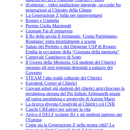
rEsistenze - video istallazione integrale, raccordo fra
generazioni al Chiostro della Ghiara
La Generazione Z balla per rappresentarsi
Romeo e Giulietta
Premio Giulia Maramotti
Giornate Fai di primavera
Il Re della tavola Il formaggio ‘Grana Parmigiano-
Reggiano’ entra trionfalmente a scuola
Saluto del Prefetto e del Dirigente USP di Reggio
Emilia in occasione della “Giornata della memoria”
Carnevale Castelnovo di Sotto
Il Giorno della Memoria. Gli studenti del Chierici
onorano gli eroi reggiani deportati a palazzo del
Governo
STEAM l’alta realtà culturale del Chierici
Eurodesk Corner al Chierici
Giovani artisti già studenti del chierici arricchiscono la
prestigiosa strenna del Pio Istituto Artigianelli grazie
all’opera prestigiosa e pregevole di Aurora Marzi
La ricerca diventa Creatività al Chierici col CNR
Caschi CREattivi per salvare la vita
Arriva il DELF scolaire B1 e gli studenti partono per
l’Europa
Come sta la Generazione Z nella nostra città? La