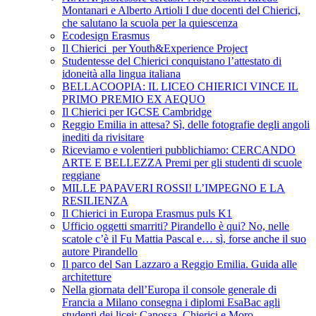
Montanari e Alberto Artioli I due docenti del Chierici,
che salutano la scuola per la quiescenza
Ecodesign Erasmus
Il Chierici per Youth&Experience Project
Studentesse del Chierici conquistano l’attestato di
idoneità alla lingua italiana
BELLACOOPIA: IL LICEO CHIERICI VINCE IL
PRIMO PREMIO EX AEQUO
Il Chierici per IGCSE Cambridge
Reggio Emilia in attesa? Sì, delle fotografie degli angoli
inediti da rivisitare
Riceviamo e volentieri pubblichiamo: CERCANDO
ARTE E BELLEZZA Premi per gli studenti di scuole
reggiane
MILLE PAPAVERI ROSSI! L’IMPEGNO E LA
RESILIENZA
Il Chierici in Europa Erasmus puls K1
Ufficio oggetti smarriti? Pirandello è qui? No, nelle
scatole c’è il Fu Mattia Pascal e… sì, forse anche il suo
autore Pirandello
Il parco del San Lazzaro a Reggio Emilia. Guida alle
architetture
Nella giornata dell’Europa il console generale di
Francia a Milano consegna i diplomi EsaBac agli
studenti dei licei: Canossa, Chierici e Moro