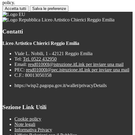
policy.
Accetta tutti
Salva le preferenze
Liceo Artistico Chierici Reggio Emilia
Contatti
Liceo Artistico Chierici Reggio Emilia
Viale L. Nobili, 1 - 42121 Reggio Emilia
Tel:
Tel. 0522 432950
Email:
resd01000l@istruzione.it
Link per inviare una mail
PEC:
resd01000l@pec.istruzione.it
Link per inviare una mail
C.F.: 80013050358
https://wisp2.pagopa.gov.it/wallet/privacyDetails
Sezione Link Utili
Cookie policy
Note legali
Informativa Privacy