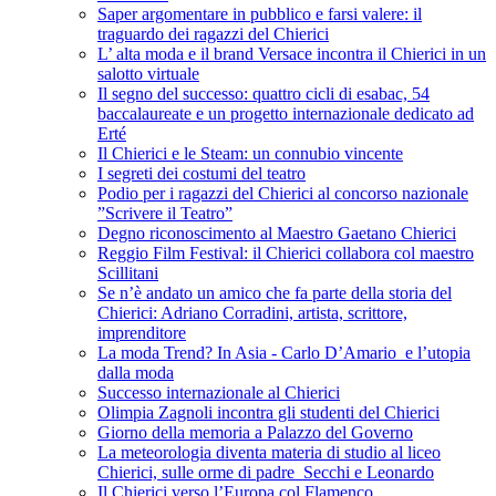
Saper argomentare in pubblico e farsi valere: il
traguardo dei ragazzi del Chierici
L’ alta moda e il brand Versace incontra il Chierici in un
salotto virtuale
Il segno del successo: quattro cicli di esabac, 54
baccalaureate e un progetto internazionale dedicato ad
Erté
Il Chierici e le Steam: un connubio vincente
I segreti dei costumi del teatro
Podio per i ragazzi del Chierici al concorso nazionale
”Scrivere il Teatro”
Degno riconoscimento al Maestro Gaetano Chierici
Reggio Film Festival: il Chierici collabora col maestro
Scillitani
Se n’è andato un amico che fa parte della storia del
Chierici: Adriano Corradini, artista, scrittore,
imprenditore
La moda Trend? In Asia - Carlo D’Amario e l’utopia
dalla moda
Successo internazionale al Chierici
Olimpia Zagnoli incontra gli studenti del Chierici
Giorno della memoria a Palazzo del Governo
La meteorologia diventa materia di studio al liceo
Chierici, sulle orme di padre Secchi e Leonardo
Il Chierici verso l’Europa col Flamenco