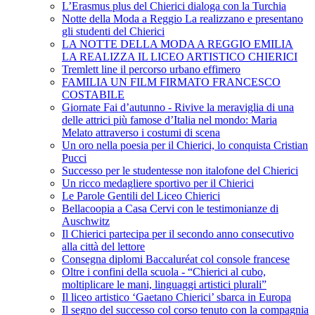
L’Erasmus plus del Chierici dialoga con la Turchia
Notte della Moda a Reggio La realizzano e presentano
gli studenti del Chierici
LA NOTTE DELLA MODA A REGGIO EMILIA
LA REALIZZA IL LICEO ARTISTICO CHIERICI
Tremlett line il percorso urbano effimero
FAMILIA UN FILM FIRMATO FRANCESCO
COSTABILE
Giornate Fai d’autunno - Rivive la meraviglia di una
delle attrici più famose d’Italia nel mondo: Maria
Melato attraverso i costumi di scena
Un oro nella poesia per il Chierici, lo conquista Cristian
Pucci
Successo per le studentesse non italofone del Chierici
Un ricco medagliere sportivo per il Chierici
Le Parole Gentili del Liceo Chierici
Bellacoopia a Casa Cervi con le testimonianze di
Auschwitz
Il Chierici partecipa per il secondo anno consecutivo
alla città del lettore
Consegna diplomi Baccaluréat col console francese
Oltre i confini della scuola - “Chierici al cubo,
moltiplicare le mani, linguaggi artistici plurali”
Il liceo artistico ‘Gaetano Chierici’ sbarca in Europa
Il segno del successo col corso tenuto con la compagnia