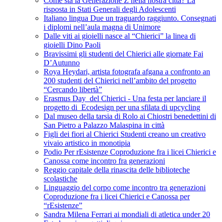
Come sta la Generazione Z nella nostra città? La
risposta in Stati Generali degli Adolescenti
Italiano lingua Due un traguardo raggiunto. Consegnati
i diplomi nell’aula magna di Unimore
Dalle viti ai gioielli nasce al “Chierici” la linea di
gioielli Dino Paoli
Bravissimi gli studenti del Chierici alle giornate Fai
D’Autunno
Roya Heydari, artista fotografa afgana a confronto an
200 studenti del Chierici nell’ambito del progetto
“Cercando libertà”
Erasmus Day del Chierici - Una festa per lanciare il
progetto di Ecodesign per una sfilata di upcycling
Dal museo della tarsia di Rolo ai Chiostri benedettini di
San Pietro a Palazzo Malaspina in città
Figli dei fiori al Chierici Studenti creano un creativo
vivaio artistico in monotipia
Podio Per rEsistenze Coproduzione fra i licei Chierici e
Canossa come incontro fra generazioni
Reggio capitale della rinascita delle biblioteche
scolastiche
Linguaggio del corpo come incontro tra generazioni
Coproduzione fra i licei Chierici e Canossa per
“rEsistenze”
Sandra Milena Ferrari ai mondiali di atletica under 20