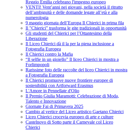
Reggio Emilia celebrano l'impegno europeo
VENTI! Vent’anni nei giovani, nella società il ritratto
dell’ambiguità e delle domande legate all’età e alla
numerologia
9 maggio giornata dell’Europa Il Chierici in prima fila
Il "Chierici” trasforma le gite tradizionali in opportunità
Gli studenti del Chierici per l’Ottantesimo della
Liberazione
Il Liceo Chierici dà il la per la piena inclusione a
Fotografia Europea
Il Chierici contro la Mafia
“Il selfie in un gioiello” Il liceo Chierici in mostra a
Forlimpopoli
Rarissime foto delle raccolte del liceo Chierici in mostra
a Fotografia Europea
Il Chierici promuove nuove frontiere europee di
sostenibilità con Artforward Erasmus
L'Amore in Pennellate d'Olio
Il Premio Giulia Maramotti: Celebrazione di Moda,
Talento e Innovazione
Giornate Fai di Primavera 2025
Cambio al vertice del Liceo artistico Gaetano Chierici
Liceo Chierici crocevia europeo di arte e culture
Castelnovo di Sotto parte il Carnevale col Liceo
Chierici