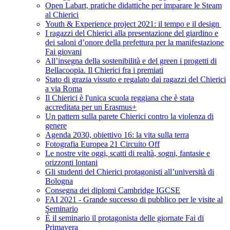
Open Labart, pratiche didattiche per imparare le Steam
al Chierici
Youth & Experience project 2021: il tempo e il design
I ragazzi del Chierici alla presentazione del giardino e
dei saloni d’onore della prefettura per la manifestazione
Fai giovani
All’insegna della sostenibilità e del green i progetti di
Bellacoopia. Il Chierici fra i premiati
Stato di grazia vissuto e regalato dai ragazzi del Chierici
a via Roma
Il Chierici è l'unica scuola reggiana che è stata
accreditata per un Erasmus+
Un pattern sulla parete Chierici contro la violenza di
genere
Agenda 2030, obiettivo 16: la vita sulla terra
Fotografia Europea 21 Circuito Off
Le nostre vite oggi, scatti di realtà, sogni, fantasie e
orizzonti lontani
Gli studenti del Chierici protagonisti all’università di
Bologna
Consegna dei diplomi Cambridge IGCSE
FAI 2021 - Grande successo di pubblico per le visite al
Seminario
È il seminario il protagonista delle giornate Fai di
Primavera