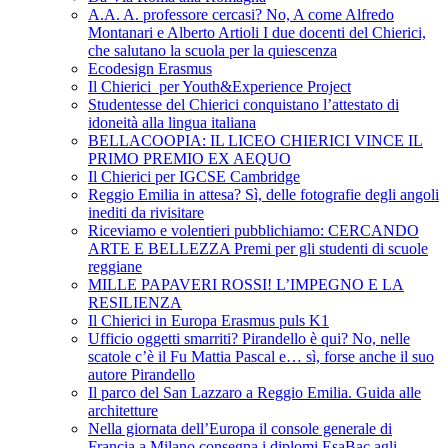
A.A. A. professore cercasi? No, A come Alfredo
Montanari e Alberto Artioli I due docenti del Chierici,
che salutano la scuola per la quiescenza
Ecodesign Erasmus
Il Chierici per Youth&Experience Project
Studentesse del Chierici conquistano l’attestato di
idoneità alla lingua italiana
BELLACOOPIA: IL LICEO CHIERICI VINCE IL
PRIMO PREMIO EX AEQUO
Il Chierici per IGCSE Cambridge
Reggio Emilia in attesa? Sì, delle fotografie degli angoli
inediti da rivisitare
Riceviamo e volentieri pubblichiamo: CERCANDO
ARTE E BELLEZZA Premi per gli studenti di scuole
reggiane
MILLE PAPAVERI ROSSI! L’IMPEGNO E LA
RESILIENZA
Il Chierici in Europa Erasmus puls K1
Ufficio oggetti smarriti? Pirandello è qui? No, nelle
scatole c’è il Fu Mattia Pascal e… sì, forse anche il suo
autore Pirandello
Il parco del San Lazzaro a Reggio Emilia. Guida alle
architetture
Nella giornata dell’Europa il console generale di
Francia a Milano consegna i diplomi EsaBac agli