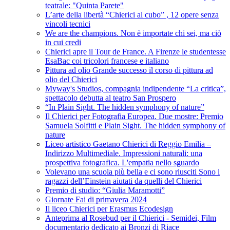
teatrale: "Quinta Parete"
L’arte della libertà “Chierici al cubo” , 12 opere senza
vincoli tecnici
We are the champions. Non è importate chi sei, ma ciò
in cui credi
Chierici apre il Tour de France. A Firenze le studentesse
EsaBac coi tricolori francese e italiano
Pittura ad olio Grande successo il corso di pittura ad
olio del Chierici
Myway's Studios, compagnia indipendente “La critica”,
spettacolo debutta al teatro San Prospero
“In Plain Sight. The hidden symphony of nature”
Il Chierici per Fotografia Europea. Due mostre: Premio
Samuela Solfitti e Plain Sight. The hidden symphony of
nature
Liceo artistico Gaetano Chierici di Reggio Emilia –
Indirizzo Multimediale. Impressioni naturali: una
prospettiva fotografica. L'empatia nello sguardo
Volevano una scuola più bella e ci sono riusciti Sono i
ragazzi dell’Einstein aiutati da quelli del Chierici
Premio di studio: “Giulia Maramotti”
Giornate Fai di primavera 2024
Il liceo Chierici per Erasmus Ecodesign
Anteprima al Rosebud per il Chierici - Semidei, Film
documentario dedicato ai Bronzi di Riace