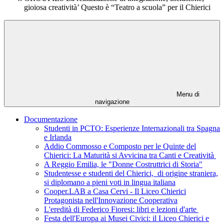
gioiosa creatività’ Questo è “Teatro a scuola” per il Chierici
Menu di
navigazione
Documentazione
Studenti in PCTO: Esperienze Internazionali tra Spagna
e Irlanda
Addio Commosso e Composto per le Quinte del
Chierici: La Maturità si Avvicina tra Canti e Creatività
A Reggio Emilia, le "Donne Costruttrici di Storia"
Studentesse e studenti del Chierici, di origine straniera,
si diplomano a pieni voti in lingua italiana
Cooper.LAB a Casa Cervi - Il Liceo Chierici
Protagonista nell'Innovazione Cooperativa
L'eredità di Federico Fioresi: libri e lezioni d'arte
Festa dell'Europa ai Musei Civici: il Liceo Chierici e