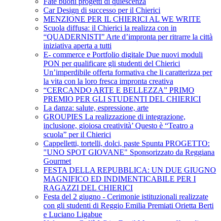
Fate buoni progetti di quiescenza
Car Design di successo per il Chierici
MENZIONE PER IL CHIERICI AL WE WRITE
Scuola diffusa: il Chierici la realizza con in
“QUADERNISTI” Arte d’impronta per ritrarre la città
iniziativa aperta a tutti
E- commerce e Portfolio digitale Due nuovi moduli
PON per qualificare gli studenti del Chierici
Un’imperdibile offerta formativa che li caratterizza per
la vita con la loro fresca impronta creativa
“CERCANDO ARTE E BELLEZZA” PRIMO
PREMIO PER GLI STUDENTI DEL CHIERICI
La danza: salute, espressione, arte
GROUPIES La realizzazione di integrazione,
inclusione, gioiosa creatività’ Questo è “Teatro a
scuola” per il Chierici
Cappelletti, tortelli, dolci, paste Spunta PROGETTO:
"UNO SPOT GIOVANE" Sponsorizzato da Reggiana
Gourmet
FESTA DELLA REPUBBLICA: UN DUE GIUGNO
MAGNIFICO ED INDIMENTICABILE PER I
RAGAZZI DEL CHIERICI
Festa del 2 giugno - Cerimonie istituzionali realizzate
con gli studenti di Reggio Emilia Premiati Orietta Berti
e Luciano Ligabue