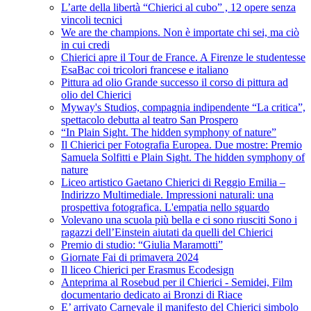
L’arte della libertà “Chierici al cubo” , 12 opere senza
vincoli tecnici
We are the champions. Non è importate chi sei, ma ciò
in cui credi
Chierici apre il Tour de France. A Firenze le studentesse
EsaBac coi tricolori francese e italiano
Pittura ad olio Grande successo il corso di pittura ad
olio del Chierici
Myway's Studios, compagnia indipendente “La critica”,
spettacolo debutta al teatro San Prospero
“In Plain Sight. The hidden symphony of nature”
Il Chierici per Fotografia Europea. Due mostre: Premio
Samuela Solfitti e Plain Sight. The hidden symphony of
nature
Liceo artistico Gaetano Chierici di Reggio Emilia –
Indirizzo Multimediale. Impressioni naturali: una
prospettiva fotografica. L'empatia nello sguardo
Volevano una scuola più bella e ci sono riusciti Sono i
ragazzi dell’Einstein aiutati da quelli del Chierici
Premio di studio: “Giulia Maramotti”
Giornate Fai di primavera 2024
Il liceo Chierici per Erasmus Ecodesign
Anteprima al Rosebud per il Chierici - Semidei, Film
documentario dedicato ai Bronzi di Riace
E’ arrivato Carnevale il manifesto del Chierici simbolo