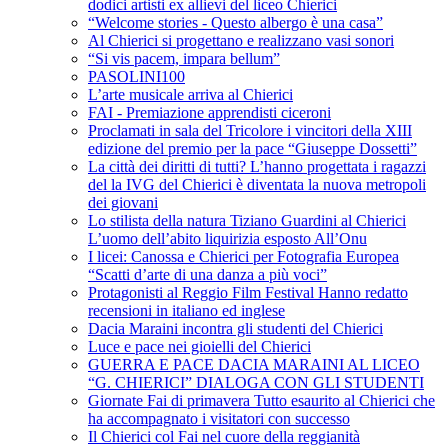
dodici artisti ex allievi del liceo Chierici
“Welcome stories - Questo albergo è una casa”
Al Chierici si progettano e realizzano vasi sonori
“Si vis pacem, impara bellum”
PASOLINI100
L’arte musicale arriva al Chierici
FAI - Premiazione apprendisti ciceroni
Proclamati in sala del Tricolore i vincitori della XIII
edizione del premio per la pace “Giuseppe Dossetti”
La città dei diritti di tutti? L’hanno progettata i ragazzi
del la IVG del Chierici è diventata la nuova metropoli
dei giovani
Lo stilista della natura Tiziano Guardini al Chierici
L’uomo dell’abito liquirizia esposto All’Onu
I licei: Canossa e Chierici per Fotografia Europea
“Scatti d’arte di una danza a più voci”
Protagonisti al Reggio Film Festival Hanno redatto
recensioni in italiano ed inglese
Dacia Maraini incontra gli studenti del Chierici
Luce e pace nei gioielli del Chierici
GUERRA E PACE DACIA MARAINI AL LICEO
“G. CHIERICI” DIALOGA CON GLI STUDENTI
Giornate Fai di primavera Tutto esaurito al Chierici che
ha accompagnato i visitatori con successo
Il Chierici col Fai nel cuore della reggianità