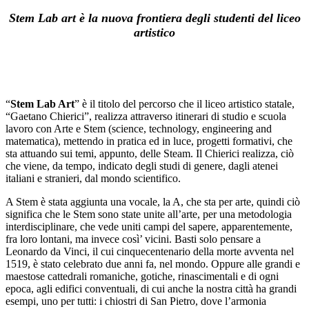
Stem Lab art è la nuova frontiera degli studenti del liceo
artistico
-
“
Stem Lab Art
” è il titolo del percorso che il liceo artistico statale,
“Gaetano Chierici”, realizza attraverso itinerari di studio e scuola
lavoro con Arte e Stem (science, technology, engineering and
matematica), mettendo in pratica ed in luce, progetti formativi, che
sta attuando sui temi, appunto, delle Steam. Il Chierici realizza, ciò
che viene, da tempo, indicato degli studi di genere, dagli atenei
italiani e stranieri, dal mondo scientifico.
A Stem è stata aggiunta una vocale, la A, che sta per arte, quindi ciò
significa che le Stem sono state unite all’arte, per una metodologia
interdisciplinare, che vede uniti campi del sapere, apparentemente,
fra loro lontani, ma invece così’ vicini. Basti solo pensare a
Leonardo da Vinci, il cui cinquecentenario della morte avventa nel
1519, è stato celebrato due anni fa, nel mondo. Oppure alle grandi e
maestose cattedrali romaniche, gotiche, rinascimentali e di ogni
epoca, agli edifici conventuali, di cui anche la nostra città ha grandi
esempi, uno per tutti: i chiostri di San Pietro, dove l’armonia