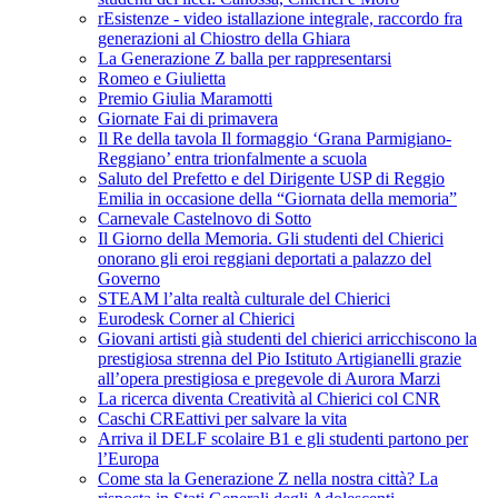
rEsistenze - video istallazione integrale, raccordo fra
generazioni al Chiostro della Ghiara
La Generazione Z balla per rappresentarsi
Romeo e Giulietta
Premio Giulia Maramotti
Giornate Fai di primavera
Il Re della tavola Il formaggio ‘Grana Parmigiano-
Reggiano’ entra trionfalmente a scuola
Saluto del Prefetto e del Dirigente USP di Reggio
Emilia in occasione della “Giornata della memoria”
Carnevale Castelnovo di Sotto
Il Giorno della Memoria. Gli studenti del Chierici
onorano gli eroi reggiani deportati a palazzo del
Governo
STEAM l’alta realtà culturale del Chierici
Eurodesk Corner al Chierici
Giovani artisti già studenti del chierici arricchiscono la
prestigiosa strenna del Pio Istituto Artigianelli grazie
all’opera prestigiosa e pregevole di Aurora Marzi
La ricerca diventa Creatività al Chierici col CNR
Caschi CREattivi per salvare la vita
Arriva il DELF scolaire B1 e gli studenti partono per
l’Europa
Come sta la Generazione Z nella nostra città? La