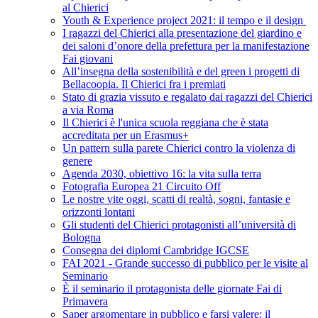
al Chierici
Youth & Experience project 2021: il tempo e il design
I ragazzi del Chierici alla presentazione del giardino e
dei saloni d’onore della prefettura per la manifestazione
Fai giovani
All’insegna della sostenibilità e del green i progetti di
Bellacoopia. Il Chierici fra i premiati
Stato di grazia vissuto e regalato dai ragazzi del Chierici
a via Roma
Il Chierici è l'unica scuola reggiana che è stata
accreditata per un Erasmus+
Un pattern sulla parete Chierici contro la violenza di
genere
Agenda 2030, obiettivo 16: la vita sulla terra
Fotografia Europea 21 Circuito Off
Le nostre vite oggi, scatti di realtà, sogni, fantasie e
orizzonti lontani
Gli studenti del Chierici protagonisti all’università di
Bologna
Consegna dei diplomi Cambridge IGCSE
FAI 2021 - Grande successo di pubblico per le visite al
Seminario
È il seminario il protagonista delle giornate Fai di
Primavera
Saper argomentare in pubblico e farsi valere: il