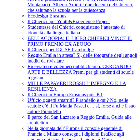
Montanari e Alberto Artioli I due docenti del Chierici,
che salutano la scuola per la quiescenza
Ecodesign Erasmus
Il Chierici per Youth&Experience Project
Studentesse del Chierici conquistano l’attestato di
idoneità alla lingua italiana
BELLACOOPIA: IL LICEO CHIERICI VINCE IL
PRIMO PREMIO EX AEQUO
Il Chierici per IGCSE Cambridge
Reggio Emilia in attesa? Sì, delle fotografie degli angoli
inediti da rivisitare
Riceviamo e volentieri pubblichiamo: CERCANDO
ARTE E BELLEZZA Premi per gli studenti di scuole
reggiane
MILLE PAPAVERI ROSSI! L’IMPEGNO E LA
RESILIENZA
Il Chierici in Europa Erasmus puls K1
Ufficio oggetti smarriti? Pirandello è qui? No, nelle
scatole c’è il Fu Mattia Pascal e… sì, forse anche il suo
autore Pirandello
Il parco del San Lazzaro a Reggio Emilia. Guida alle
architetture
Nella giornata dell’Europa il console generale di
Francia a Milano consegna i diplomi EsaBac agli
studenti dei licei: Canossa, Chierici e Moro