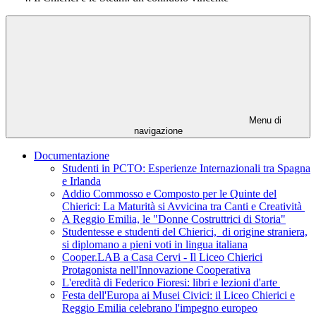
Menu di
navigazione
Documentazione
Studenti in PCTO: Esperienze Internazionali tra Spagna
e Irlanda
Addio Commosso e Composto per le Quinte del
Chierici: La Maturità si Avvicina tra Canti e Creatività
A Reggio Emilia, le "Donne Costruttrici di Storia"
Studentesse e studenti del Chierici, di origine straniera,
si diplomano a pieni voti in lingua italiana
Cooper.LAB a Casa Cervi - Il Liceo Chierici
Protagonista nell'Innovazione Cooperativa
L'eredità di Federico Fioresi: libri e lezioni d'arte
Festa dell'Europa ai Musei Civici: il Liceo Chierici e
Reggio Emilia celebrano l'impegno europeo