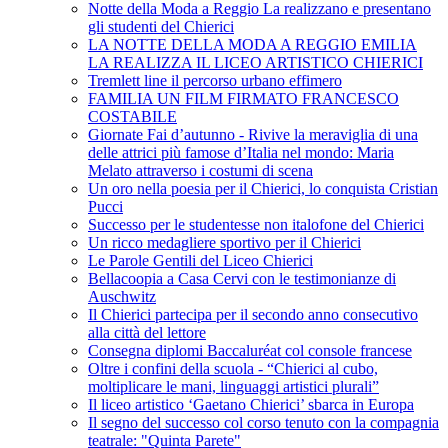
Notte della Moda a Reggio La realizzano e presentano
gli studenti del Chierici
LA NOTTE DELLA MODA A REGGIO EMILIA
LA REALIZZA IL LICEO ARTISTICO CHIERICI
Tremlett line il percorso urbano effimero
FAMILIA UN FILM FIRMATO FRANCESCO
COSTABILE
Giornate Fai d’autunno - Rivive la meraviglia di una
delle attrici più famose d’Italia nel mondo: Maria
Melato attraverso i costumi di scena
Un oro nella poesia per il Chierici, lo conquista Cristian
Pucci
Successo per le studentesse non italofone del Chierici
Un ricco medagliere sportivo per il Chierici
Le Parole Gentili del Liceo Chierici
Bellacoopia a Casa Cervi con le testimonianze di
Auschwitz
Il Chierici partecipa per il secondo anno consecutivo
alla città del lettore
Consegna diplomi Baccaluréat col console francese
Oltre i confini della scuola - “Chierici al cubo,
moltiplicare le mani, linguaggi artistici plurali”
Il liceo artistico ‘Gaetano Chierici’ sbarca in Europa
Il segno del successo col corso tenuto con la compagnia
teatrale: "Quinta Parete"