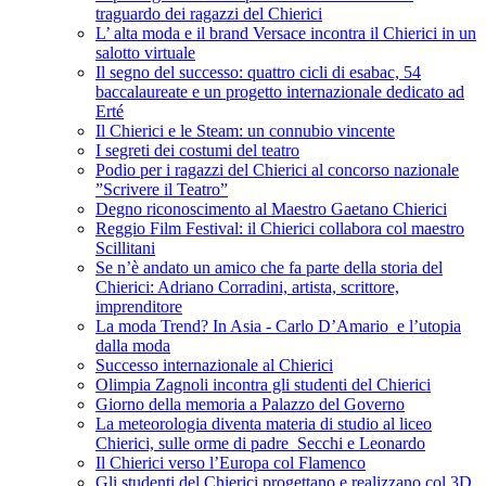
traguardo dei ragazzi del Chierici
L’ alta moda e il brand Versace incontra il Chierici in un
salotto virtuale
Il segno del successo: quattro cicli di esabac, 54
baccalaureate e un progetto internazionale dedicato ad
Erté
Il Chierici e le Steam: un connubio vincente
I segreti dei costumi del teatro
Podio per i ragazzi del Chierici al concorso nazionale
”Scrivere il Teatro”
Degno riconoscimento al Maestro Gaetano Chierici
Reggio Film Festival: il Chierici collabora col maestro
Scillitani
Se n’è andato un amico che fa parte della storia del
Chierici: Adriano Corradini, artista, scrittore,
imprenditore
La moda Trend? In Asia - Carlo D’Amario e l’utopia
dalla moda
Successo internazionale al Chierici
Olimpia Zagnoli incontra gli studenti del Chierici
Giorno della memoria a Palazzo del Governo
La meteorologia diventa materia di studio al liceo
Chierici, sulle orme di padre Secchi e Leonardo
Il Chierici verso l’Europa col Flamenco
Gli studenti del Chierici progettano e realizzano col 3D