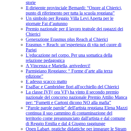
storie
Il dirigente provinciale Bernardi: “Onore al Chierici,
punto di riferimento per tutta la scuola reggiana”
Un simbolo per Reggio Villa Levi Aperta per le
giornate Fai d’autunno
Premio nazionale per il lavoro teatrale dei ragazzi dei
Chierici
Generazione Erasmus plus Reach al Chierici
Erasmus + Reach: un’esperienza di vita nel cuore di
Parigi
L'educazione nel corpo. Per una somatica della
relazione pedagogica
A Vincenza e Mariella, arrivederci!
Parmigiano Reggiano: “ Forme d’arte alla terza
edizione”
E adesso scacco matto
EsaBac e Cambridge fiori all'occhiello del Chierici
La classe IVF( ora VF) ha vinto il secondo premio
nazionale del concorso nazionale Premio Attilio Manca
per: “Fumetti e Cartoni dicono NO alla mafia”
"Parole parole parole" dell'artista reggiana Elena Mazzi
continua il suo cammino di contaminazione del
territorio come preannunciato dall'artista e dal comune
di Reggio Emilia e dal 4 Giugno raggiunge
Open Labart, pratiche didattiche per imparare le Steam