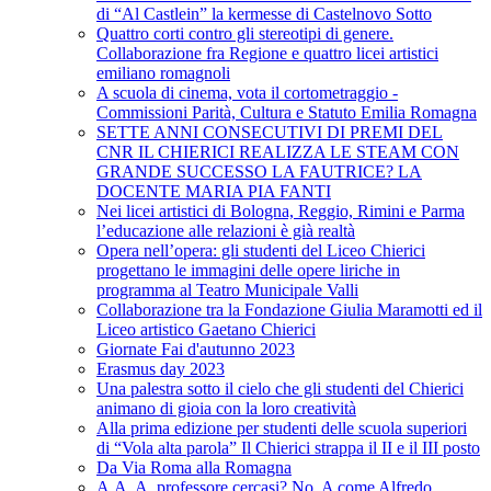
di “Al Castlein” la kermesse di Castelnovo Sotto
Quattro corti contro gli stereotipi di genere.
Collaborazione fra Regione e quattro licei artistici
emiliano romagnoli
A scuola di cinema, vota il cortometraggio -
Commissioni Parità, Cultura e Statuto Emilia Romagna
SETTE ANNI CONSECUTIVI DI PREMI DEL
CNR IL CHIERICI REALIZZA LE STEAM CON
GRANDE SUCCESSO LA FAUTRICE? LA
DOCENTE MARIA PIA FANTI
Nei licei artistici di Bologna, Reggio, Rimini e Parma
l’educazione alle relazioni è già realtà
Opera nell’opera: gli studenti del Liceo Chierici
progettano le immagini delle opere liriche in
programma al Teatro Municipale Valli
Collaborazione tra la Fondazione Giulia Maramotti ed il
Liceo artistico Gaetano Chierici
Giornate Fai d'autunno 2023
Erasmus day 2023
Una palestra sotto il cielo che gli studenti del Chierici
animano di gioia con la loro creatività
Alla prima edizione per studenti delle scuola superiori
di “Vola alta parola” Il Chierici strappa il II e il III posto
Da Via Roma alla Romagna
A.A. A. professore cercasi? No, A come Alfredo