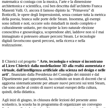
matematica si coniuga con la musica, l’arte e la dimensione
architettonica e scientifica, così ben descritta dall’architetto Franca
Manenti Valli. O, ancora il famoso dipinto la: “Primavera” di
Botticelli, le opere degli Impressionisti, senza contare tutta la metrica
della poesia, branca sulle porte delle Steam. Insomma, gli esempi
sono infiniti e noti, occorre solo ristudiarli in modo completo e
culturalmente unitario, per riscoprire la loro naturale elezione
conoscitiva e gnoseologica, scoprendone altri, laddove non si è mai
immaginato si potessero attuare percorsi Steam. Le tecnologie
digitali favoriscono questi percorsi, nella ricerca e nella
realizzazione.
Il Chierici col progetto
"
Arte, tecnologia e scienze si incontrano
al Liceo Chierici: dalla modellazione 3D alla realtà aumentata e
virtuale, dall'intelligenza artificiale alla scienza nel design e nelle
arti
",
finanziato dalla Presidenza del Consiglio dei ministri e dal
Dipartimento pari opportunità, ha costituito un team di docenti che si
aggiorna sistematicamente per attuare nuovi percorsi sui temi Steam,
che sono anche al centro di nuovi scenari europei della cultura,
quindi, della didattica.
Agli inizi di giugno, in chiusura delle lezioni del presente anno
scolastico, la scuola ha in programma di organizzare un convegno