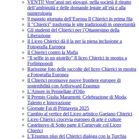
VENTI! Vent’anni nei giovani, nella società il ritratto
dell’ambiguità e delle domande legate all’età e alla
numerologia
9 maggio giornata dell’Europa Il Chierici in prima fila
Il "Chierici” trasforma le gite tradizionali in opportunità
Gli studenti del Chierici per l’Ottantesimo della
Liberazione
Il Liceo Chierici dà il la per la piena inclusione a
Fotografia Europea
Il Chierici contro la Mafia
“Il selfie in un gioiello” Il liceo Chierici in mostra a
Forlimpopoli
Rarissime foto delle raccolte del liceo Chierici in mostra
a Fotografia Europea
Il Chierici promuove nuove frontiere europee di
sostenibilità con Artforward Erasmus
L'Amore in Pennellate d'Olio
Il Premio Giulia Maramotti: Celebrazione di Moda,
Talento e Innovazione
Giornate Fai di Primavera 2025
Cambio al vertice del Liceo artistico Gaetano Chierici
Liceo Chierici crocevia europeo di arte e culture
Castelnovo di Sotto parte il Carnevale col Liceo
Chierici
L’Erasmus plus del Chierici dialoga con la Turchia