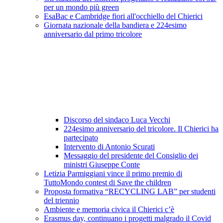
per un mondo più green
EsaBac e Cambridge fiori all'occhiello del Chierici
Giornata nazionale della bandiera e 224esimo
anniversario dal primo tricolore
Discorso del sindaco Luca Vecchi
224esimo anniversario del tricolore. Il Chierici ha
partecipato
Intervento di Antonio Scurati
Messaggio del presidente del Consiglio dei
ministri Giuseppe Conte
Letizia Parmiggiani vince il primo premio di
TuttoMondo contest di Save the children
Proposta formativa “RECYCLING LAB” per studenti
del triennio
Ambiente e memoria civica il Chierici c’è
Erasmus day, continuano i progetti malgrado il Covid