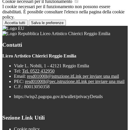
Cookie necessari per il funzionamento
I cookie necessari per il funzionamento non possono essere
disabilitati. È possibile consultare l'elenco nella pagina della cookie
policy.
Accetta tutti
Salva le preferenze
Liceo Artistico Chierici Reggio Emilia
Contatti
Liceo Artistico Chierici Reggio Emilia
Viale L. Nobili, 1 - 42121 Reggio Emilia
Tel:
Tel. 0522 432950
Email:
resd01000l@istruzione.it
Link per inviare una mail
PEC:
resd01000l@pec.istruzione.it
Link per inviare una mail
C.F.: 80013050358
https://wisp2.pagopa.gov.it/wallet/privacyDetails
Sezione Link Utili
Cookie policy