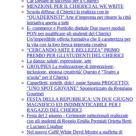
Car Design di successo per il Chierici
MENZIONE PER IL CHIERICI AL WE WRITE
Scuola diffusa: il Chierici la realizza con in
“QUADERNISTI” Arte d’impronta per ritrarre la città
iniziativa aperta a tutti
E- commerce e Portfolio digitale Due nuovi moduli
PON per qualificare gli studenti del Chierici
Un’imperdibile offerta formativa che li caratterizza per
la vita con la loro fresca impronta creativa
“CERCANDO ARTE E BELLEZZA” PRIMO
PREMIO PER GLI STUDENTI DEL CHIERICI
La danza: salute, espressione, arte
GROUPIES La realizzazione di integrazione,
inclusione, gioiosa creatività’ Questo è “Teatro a
scuola” per il Chierici
Cappelletti, tortelli, dolci, paste Spunta PROGETTO:
"UNO SPOT GIOVANE" Sponsorizzato da Reggiana
Gourmet
FESTA DELLA REPUBBLICA: UN DUE GIUGNO
MAGNIFICO ED INDIMENTICABILE PER I
RAGAZZI DEL CHIERICI
Festa del 2 giugno - Cerimonie istituzionali realizzate
con gli studenti di Reggio Emilia Premiati Orietta Berti
e Luciano Ligabue
Nel nuovo Caffè White Devil Mostre a staffetta di