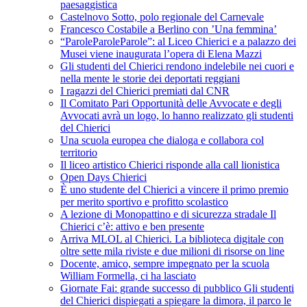
paesaggistica
Castelnovo Sotto, polo regionale del Carnevale
Francesco Costabile a Berlino con ’Una femmina’
“ParoleParoleParole”: al Liceo Chierici e a palazzo dei
Musei viene inaugurata l’opera di Elena Mazzi
Gli studenti del Chierici rendono indelebile nei cuori e
nella mente le storie dei deportati reggiani
I ragazzi del Chierici premiati dal CNR
Il Comitato Pari Opportunità delle Avvocate e degli
Avvocati avrà un logo, lo hanno realizzato gli studenti
del Chierici
Una scuola europea che dialoga e collabora col
territorio
Il liceo artistico Chierici risponde alla call lionistica
Open Days Chierici
È uno studente del Chierici a vincere il primo premio
per merito sportivo e profitto scolastico
A lezione di Monopattino e di sicurezza stradale Il
Chierici c’è: attivo e ben presente
Arriva MLOL al Chierici. La biblioteca digitale con
oltre sette mila riviste e due milioni di risorse on line
Docente, amico, sempre impegnato per la scuola
William Formella, ci ha lasciato
Giornate Fai: grande successo di pubblico Gli studenti
del Chierici dispiegati a spiegare la dimora, il parco le