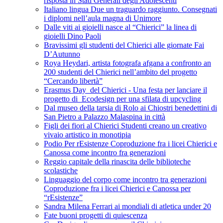
risposta in Stati Generali degli Adolescenti
Italiano lingua Due un traguardo raggiunto. Consegnati
i diplomi nell’aula magna di Unimore
Dalle viti ai gioielli nasce al “Chierici” la linea di
gioielli Dino Paoli
Bravissimi gli studenti del Chierici alle giornate Fai
D’Autunno
Roya Heydari, artista fotografa afgana a confronto an
200 studenti del Chierici nell’ambito del progetto
“Cercando libertà”
Erasmus Day del Chierici - Una festa per lanciare il
progetto di Ecodesign per una sfilata di upcycling
Dal museo della tarsia di Rolo ai Chiostri benedettini di
San Pietro a Palazzo Malaspina in città
Figli dei fiori al Chierici Studenti creano un creativo
vivaio artistico in monotipia
Podio Per rEsistenze Coproduzione fra i licei Chierici e
Canossa come incontro fra generazioni
Reggio capitale della rinascita delle biblioteche
scolastiche
Linguaggio del corpo come incontro tra generazioni
Coproduzione fra i licei Chierici e Canossa per
“rEsistenze”
Sandra Milena Ferrari ai mondiali di atletica under 20
Fate buoni progetti di quiescenza