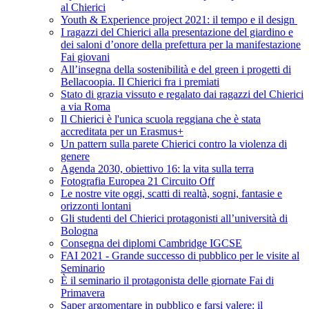
al Chierici
Youth & Experience project 2021: il tempo e il design
I ragazzi del Chierici alla presentazione del giardino e
dei saloni d’onore della prefettura per la manifestazione
Fai giovani
All’insegna della sostenibilità e del green i progetti di
Bellacoopia. Il Chierici fra i premiati
Stato di grazia vissuto e regalato dai ragazzi del Chierici
a via Roma
Il Chierici è l'unica scuola reggiana che è stata
accreditata per un Erasmus+
Un pattern sulla parete Chierici contro la violenza di
genere
Agenda 2030, obiettivo 16: la vita sulla terra
Fotografia Europea 21 Circuito Off
Le nostre vite oggi, scatti di realtà, sogni, fantasie e
orizzonti lontani
Gli studenti del Chierici protagonisti all’università di
Bologna
Consegna dei diplomi Cambridge IGCSE
FAI 2021 - Grande successo di pubblico per le visite al
Seminario
È il seminario il protagonista delle giornate Fai di
Primavera
Saper argomentare in pubblico e farsi valere: il