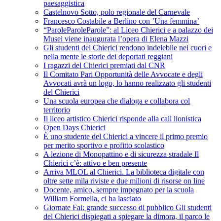
paesaggistica
Castelnovo Sotto, polo regionale del Carnevale
Francesco Costabile a Berlino con ’Una femmina’
“ParoleParoleParole”: al Liceo Chierici e a palazzo dei
Musei viene inaugurata l’opera di Elena Mazzi
Gli studenti del Chierici rendono indelebile nei cuori e
nella mente le storie dei deportati reggiani
I ragazzi del Chierici premiati dal CNR
Il Comitato Pari Opportunità delle Avvocate e degli
Avvocati avrà un logo, lo hanno realizzato gli studenti
del Chierici
Una scuola europea che dialoga e collabora col
territorio
Il liceo artistico Chierici risponde alla call lionistica
Open Days Chierici
È uno studente del Chierici a vincere il primo premio
per merito sportivo e profitto scolastico
A lezione di Monopattino e di sicurezza stradale Il
Chierici c’è: attivo e ben presente
Arriva MLOL al Chierici. La biblioteca digitale con
oltre sette mila riviste e due milioni di risorse on line
Docente, amico, sempre impegnato per la scuola
William Formella, ci ha lasciato
Giornate Fai: grande successo di pubblico Gli studenti
del Chierici dispiegati a spiegare la dimora, il parco le