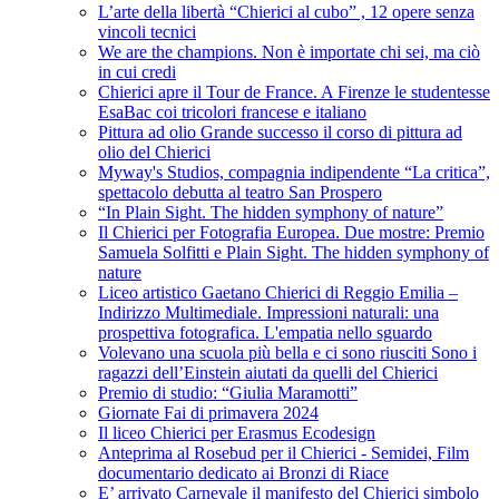
L’arte della libertà “Chierici al cubo” , 12 opere senza
vincoli tecnici
We are the champions. Non è importate chi sei, ma ciò
in cui credi
Chierici apre il Tour de France. A Firenze le studentesse
EsaBac coi tricolori francese e italiano
Pittura ad olio Grande successo il corso di pittura ad
olio del Chierici
Myway's Studios, compagnia indipendente “La critica”,
spettacolo debutta al teatro San Prospero
“In Plain Sight. The hidden symphony of nature”
Il Chierici per Fotografia Europea. Due mostre: Premio
Samuela Solfitti e Plain Sight. The hidden symphony of
nature
Liceo artistico Gaetano Chierici di Reggio Emilia –
Indirizzo Multimediale. Impressioni naturali: una
prospettiva fotografica. L'empatia nello sguardo
Volevano una scuola più bella e ci sono riusciti Sono i
ragazzi dell’Einstein aiutati da quelli del Chierici
Premio di studio: “Giulia Maramotti”
Giornate Fai di primavera 2024
Il liceo Chierici per Erasmus Ecodesign
Anteprima al Rosebud per il Chierici - Semidei, Film
documentario dedicato ai Bronzi di Riace
E’ arrivato Carnevale il manifesto del Chierici simbolo