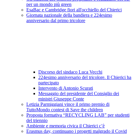
per un mondo più green
EsaBac e Cambridge fiori all'occhiello del Chierici
Giornata nazionale della bandiera e 224esimo
anniversario dal primo tricolore
Discorso del sindaco Luca Vecchi
224esimo anniversario del tricolore. Il Chierici ha
partecipato
Intervento di Antonio Scurati
Messaggio del presidente del Consiglio dei
ministri Giuseppe Conte
Letizia Parmiggiani vince il primo premio di
TuttoMondo contest di Save the children
Proposta formativa “RECYCLING LAB” per studenti
del triennio
Ambiente e memoria civica il Chierici c’è
Erasmus day, continuano i progetti malgrado il Covid