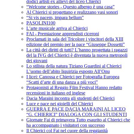
dodici artisti ex allievi del liceo Chierici
“Welcome stories - Questo albergo è una casa”
Al Chierici si progettano e realizzano vasi sonori
“Si vis pacem, impara bellum”
PASOLINI100
L’arte musicale arriva al Chierici
FAI - Premiazione apprendisti ciceroni
Proclamati in sala del Tricolore i vincitori della XIII
edizione del premio per la pace “Giuseppe Dossetti”
La città dei diritti di tutti? L’hanno progettata i ragazzi
del la IVG del Chierici è diventata la nuova metropoli
dei giovani
Lo stilista della natura Tiziano Guardini al Chierici
L’uomo dell’abito liquirizia esposto All’Onu
I licei: Canossa e Chierici per Fotografia Europea
“Scatti d’arte di una danza a più voci”
Protagonisti al Reggio Film Festival Hanno redatto
recensioni in italiano ed inglese
Dacia Maraini incontra gli studenti del Chierici
Luce e pace nei gioielli del Chierici
GUERRA E PACE DACIA MARAINI AL LICEO
“G. CHIERICI” DIALOGA CON GLI STUDENTI
Giornate Fai di primavera Tutto esaurito al Chierici che
ha accompagnato i visitatori con successo
Il Chierici col Fai nel cuore della reggianità