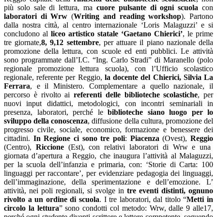
più solo sale di lettura, ma
cuore pulsante di ogni scuola
con
laboratori di Wrw
(
Writing and reading workshop
).
Partono
dalla nostra città, al
centro internazionale ‘Loris Malaguzzi’ e
si
concludono al
liceo artistico statale ‘Gaetano Chierici’
, le prime
tre giornate,
8, 9,12 settembre
, per attuare il piano nazionale della
promozione della lettura, con
scuole ed enti pubblici.
Le attività
sono programmate dall’I.C. “Ing. Carlo Stradi” di Maranello (p
olo
regionale promozione lettura scuola), con
l’Ufficio scolastico
regionale, referente per Reggio,
la docente del Chierici, Silvia La
Ferrara
, e il Ministero. Complementare a quello nazionale, il
percorso
è rivolto ai
referenti delle biblioteche scolastiche
, per
nuovi input didattici, metodologici, con incontri seminariali in
presenza, laboratori, perché le
biblioteche siano luogo per lo
sviluppo della conoscenza
, diffusione della cultura, promozione del
progresso civile, sociale, economico, formazione e benessere dei
cittadini.
In Regione ci sono tre poli
:
Piacenza
(Ovest),
Reggio
(Centro),
Riccione
(Est), con relativi laboratori di Wrw e una
giornata d’apertura a Reggio, che inaugura l’attività al Malaguzzi,
per la scuola dell’infanzia e primaria, con: ‘
Storie di Carta: 100
linguaggi per raccontare’,
per evidenziare pedagogia dei linguaggi,
dell’immaginazione, della sperimentazione e dell’emozione. L’
attività, nei poli regionali, si svolge in
tre eventi distinti, ognuno
rivolto a un ordine di scuola
. I tre laboratori, dal titolo “
Metti in
circolo la lettura
” sono condotti col metodo: Wrw, dalle 9 alle17,
perché ogni studente diventi scrittore e lettore competente, seguendo