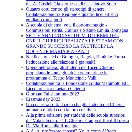
di “Al Castlein” la kermesse di Castelnovo Sotto
Quattro corti contro gli stereotipi di genere.
Collaborazione fra Regione e quattro licei artistici
emiliano romagnoli
A scuola di cinema, vota il cortometraggio -
Commissioni Parità, Cultura e Statuto Emilia Romagna
SETTE ANNI CONSECUTIVI DI PREMI DEL
CNR IL CHIERICI REALIZZA LE STEAM CON
GRANDE SUCCESSO LA FAUTRICE? LA
DOCENTE MARIA PIA FANTI
Nei licei artistici di Bologna, Reggio, Rimini e Parma
l’educazione alle relazioni è già realtà
Opera nell’opera: gli studenti del Liceo Chierici
progettano le immagini delle opere liriche in
programma al Teatro Municipale Valli
Collaborazione tra la Fondazione Giulia Maramotti ed il
Liceo artistico Gaetano Chierici
Giornate Fai d'autunno 2023
Erasmus day 2023
Una palestra sotto il cielo che gli studenti del Chierici
animano di gioia con la loro creatività
Alla prima edizione per studenti delle scuola superiori
di “Vola alta parola” Il Chierici strappa il II e il III posto
Da Via Roma alla Romagna
A.A. A. professore cercasi? No, A come Alfredo