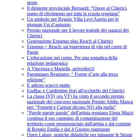
storie
Il dirigente provinciale Bernardi: “Onore al Chierici,
punto di riferimento per tutta la scuola reggiana”
Un simbolo per Reggio Villa Levi Aperta per le
giornate Fai d’autunno
Premio nazionale per il lavoro teatrale dei ragazzi dei
Chierici
Generazione Erasmus plus Reach al Chierici
Erasmus + Reach: un’esperienza di vita nel cuore di
Parigi
L'educazione nel corpo. Per una somatica della
relazione pedagogica
A Vincenza e Mariella, arrivederci!
Parmigiano Reggiano: “ Forme d’arte alla terza
edizione”
E adesso scacco matto
EsaBac e Cambridge fiori all'occhiello del Chierici
La classe IVF( ora VF) ha vinto il secondo premio
nazionale del concorso nazionale Premio Attilio Manca
per: “Fumetti e Cartoni dicono NO alla mafia”
"Parole parole parole" dell'artista reggiana Elena Mazzi
continua il suo cammino di contaminazione del
territorio come preannunciato dall'artista e dal comune
di Reggio Emilia e dal 4 Giugno raggiunge
Open Labart, pratiche didattiche per imparare le Steam