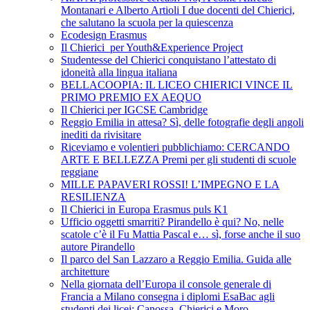
Montanari e Alberto Artioli I due docenti del Chierici,
che salutano la scuola per la quiescenza
Ecodesign Erasmus
Il Chierici per Youth&Experience Project
Studentesse del Chierici conquistano l’attestato di
idoneità alla lingua italiana
BELLACOOPIA: IL LICEO CHIERICI VINCE IL
PRIMO PREMIO EX AEQUO
Il Chierici per IGCSE Cambridge
Reggio Emilia in attesa? Sì, delle fotografie degli angoli
inediti da rivisitare
Riceviamo e volentieri pubblichiamo: CERCANDO
ARTE E BELLEZZA Premi per gli studenti di scuole
reggiane
MILLE PAPAVERI ROSSI! L’IMPEGNO E LA
RESILIENZA
Il Chierici in Europa Erasmus puls K1
Ufficio oggetti smarriti? Pirandello è qui? No, nelle
scatole c’è il Fu Mattia Pascal e… sì, forse anche il suo
autore Pirandello
Il parco del San Lazzaro a Reggio Emilia. Guida alle
architetture
Nella giornata dell’Europa il console generale di
Francia a Milano consegna i diplomi EsaBac agli
studenti dei licei: Canossa, Chierici e Moro