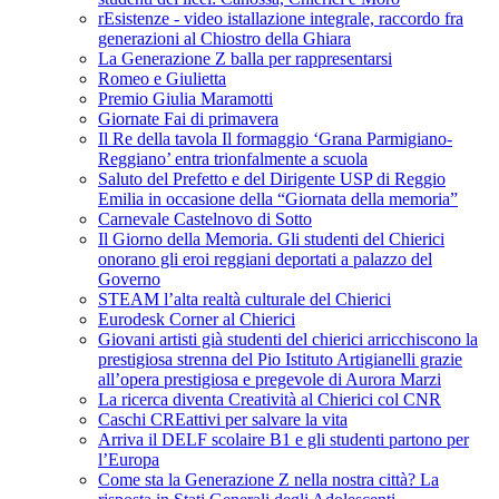
rEsistenze - video istallazione integrale, raccordo fra
generazioni al Chiostro della Ghiara
La Generazione Z balla per rappresentarsi
Romeo e Giulietta
Premio Giulia Maramotti
Giornate Fai di primavera
Il Re della tavola Il formaggio ‘Grana Parmigiano-
Reggiano’ entra trionfalmente a scuola
Saluto del Prefetto e del Dirigente USP di Reggio
Emilia in occasione della “Giornata della memoria”
Carnevale Castelnovo di Sotto
Il Giorno della Memoria. Gli studenti del Chierici
onorano gli eroi reggiani deportati a palazzo del
Governo
STEAM l’alta realtà culturale del Chierici
Eurodesk Corner al Chierici
Giovani artisti già studenti del chierici arricchiscono la
prestigiosa strenna del Pio Istituto Artigianelli grazie
all’opera prestigiosa e pregevole di Aurora Marzi
La ricerca diventa Creatività al Chierici col CNR
Caschi CREattivi per salvare la vita
Arriva il DELF scolaire B1 e gli studenti partono per
l’Europa
Come sta la Generazione Z nella nostra città? La