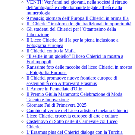
VENTI! Vent’anni nei giovani, nella società il ritratto
dell’ambiguità e delle domande legate all’età e alla
numerologia
9 maggio giornata dell’Europa Il Chierici in prima fila
Il "Chierici” trasforma le gite tradizionali in opportunità
Gli studenti del Chierici per l’Ottantesimo della
Liberazione
Il Liceo Chierici dà il la per la piena inclusione a
Fotografia Europea
Il Chierici contro la Mafia
“Il selfie in un gioiello” Il liceo Chierici in mostra a
Forlimpopoli
Rarissime foto delle raccolte del liceo Chierici in mostra
a Fotografia Europea
Il Chierici promuove nuove frontiere europee di
sostenibilità con Artforward Erasmus
L'Amore in Pennellate d'Olio
Il Premio Giulia Maramotti: Celebrazione di Moda,
Talento e Innovazione
Giornate Fai di Primavera 2025
Cambio al vertice del Liceo artistico Gaetano Chierici
Liceo Chierici crocevia europeo di arte e culture
Castelnovo di Sotto parte il Carnevale col Liceo
Chierici
L’Erasmus plus del Chierici dialoga con la Turchia