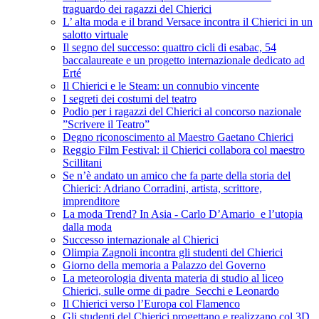
traguardo dei ragazzi del Chierici
L’ alta moda e il brand Versace incontra il Chierici in un
salotto virtuale
Il segno del successo: quattro cicli di esabac, 54
baccalaureate e un progetto internazionale dedicato ad
Erté
Il Chierici e le Steam: un connubio vincente
I segreti dei costumi del teatro
Podio per i ragazzi del Chierici al concorso nazionale
”Scrivere il Teatro”
Degno riconoscimento al Maestro Gaetano Chierici
Reggio Film Festival: il Chierici collabora col maestro
Scillitani
Se n’è andato un amico che fa parte della storia del
Chierici: Adriano Corradini, artista, scrittore,
imprenditore
La moda Trend? In Asia - Carlo D’Amario e l’utopia
dalla moda
Successo internazionale al Chierici
Olimpia Zagnoli incontra gli studenti del Chierici
Giorno della memoria a Palazzo del Governo
La meteorologia diventa materia di studio al liceo
Chierici, sulle orme di padre Secchi e Leonardo
Il Chierici verso l’Europa col Flamenco
Gli studenti del Chierici progettano e realizzano col 3D