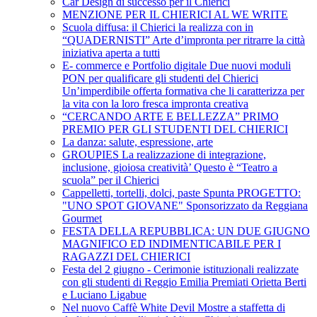
Car Design di successo per il Chierici
MENZIONE PER IL CHIERICI AL WE WRITE
Scuola diffusa: il Chierici la realizza con in
“QUADERNISTI” Arte d’impronta per ritrarre la città
iniziativa aperta a tutti
E- commerce e Portfolio digitale Due nuovi moduli
PON per qualificare gli studenti del Chierici
Un’imperdibile offerta formativa che li caratterizza per
la vita con la loro fresca impronta creativa
“CERCANDO ARTE E BELLEZZA” PRIMO
PREMIO PER GLI STUDENTI DEL CHIERICI
La danza: salute, espressione, arte
GROUPIES La realizzazione di integrazione,
inclusione, gioiosa creatività’ Questo è “Teatro a
scuola” per il Chierici
Cappelletti, tortelli, dolci, paste Spunta PROGETTO:
"UNO SPOT GIOVANE" Sponsorizzato da Reggiana
Gourmet
FESTA DELLA REPUBBLICA: UN DUE GIUGNO
MAGNIFICO ED INDIMENTICABILE PER I
RAGAZZI DEL CHIERICI
Festa del 2 giugno - Cerimonie istituzionali realizzate
con gli studenti di Reggio Emilia Premiati Orietta Berti
e Luciano Ligabue
Nel nuovo Caffè White Devil Mostre a staffetta di