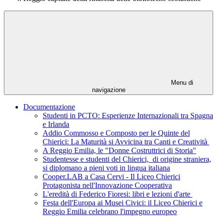
Menu di
navigazione
Documentazione
Studenti in PCTO: Esperienze Internazionali tra Spagna
e Irlanda
Addio Commosso e Composto per le Quinte del
Chierici: La Maturità si Avvicina tra Canti e Creatività
A Reggio Emilia, le "Donne Costruttrici di Storia"
Studentesse e studenti del Chierici, di origine straniera,
si diplomano a pieni voti in lingua italiana
Cooper.LAB a Casa Cervi - Il Liceo Chierici
Protagonista nell'Innovazione Cooperativa
L'eredità di Federico Fioresi: libri e lezioni d'arte
Festa dell'Europa ai Musei Civici: il Liceo Chierici e
Reggio Emilia celebrano l'impegno europeo