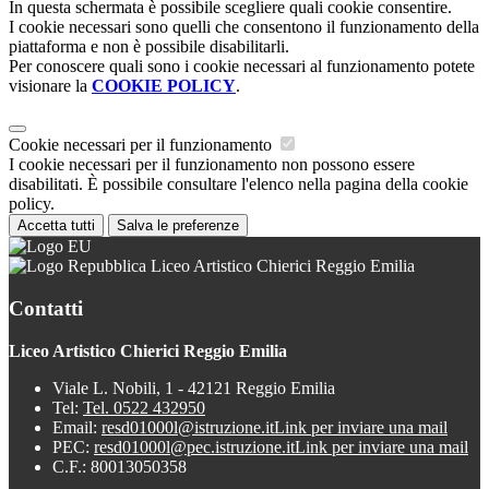
In questa schermata è possibile scegliere quali cookie consentire.
I cookie necessari sono quelli che consentono il funzionamento della
piattaforma e non è possibile disabilitarli.
Per conoscere quali sono i cookie necessari al funzionamento potete
visionare la
COOKIE POLICY
.
Cookie necessari per il funzionamento
I cookie necessari per il funzionamento non possono essere
disabilitati. È possibile consultare l'elenco nella pagina della cookie
policy.
Accetta tutti
Salva le preferenze
Liceo Artistico Chierici Reggio Emilia
Contatti
Liceo Artistico Chierici Reggio Emilia
Viale L. Nobili, 1 - 42121 Reggio Emilia
Tel:
Tel. 0522 432950
Email:
resd01000l@istruzione.it
Link per inviare una mail
PEC:
resd01000l@pec.istruzione.it
Link per inviare una mail
C.F.: 80013050358