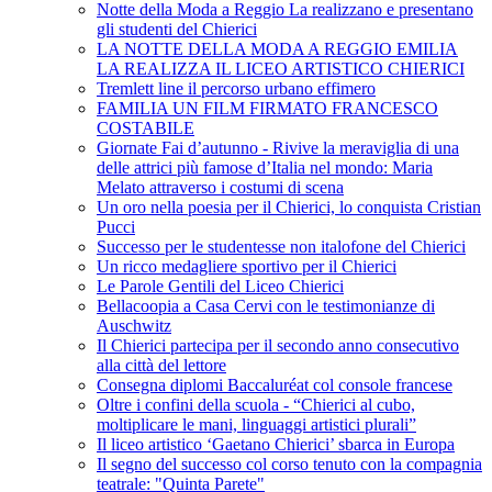
Notte della Moda a Reggio La realizzano e presentano
gli studenti del Chierici
LA NOTTE DELLA MODA A REGGIO EMILIA
LA REALIZZA IL LICEO ARTISTICO CHIERICI
Tremlett line il percorso urbano effimero
FAMILIA UN FILM FIRMATO FRANCESCO
COSTABILE
Giornate Fai d’autunno - Rivive la meraviglia di una
delle attrici più famose d’Italia nel mondo: Maria
Melato attraverso i costumi di scena
Un oro nella poesia per il Chierici, lo conquista Cristian
Pucci
Successo per le studentesse non italofone del Chierici
Un ricco medagliere sportivo per il Chierici
Le Parole Gentili del Liceo Chierici
Bellacoopia a Casa Cervi con le testimonianze di
Auschwitz
Il Chierici partecipa per il secondo anno consecutivo
alla città del lettore
Consegna diplomi Baccaluréat col console francese
Oltre i confini della scuola - “Chierici al cubo,
moltiplicare le mani, linguaggi artistici plurali”
Il liceo artistico ‘Gaetano Chierici’ sbarca in Europa
Il segno del successo col corso tenuto con la compagnia
teatrale: "Quinta Parete"