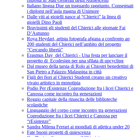
risposta in Stati Generali degli Adolescenti
Italiano lingua Due un traguardo raggiunto. Consegnati
i diplomi nell’aula magna di Unimore
Dalle viti ai gioielli nasce al “Chierici” la linea di
gioielli Dino Paoli
Bravissimi gli studenti del Chierici alle giornate Fai
D’Autunno
Roya Heydari, artista fotografa afgana a confronto an
200 studenti del Chierici nell’ambito del progetto
“Cercando libertà”
Erasmus Day del Chierici - Una festa per lanciare il
progetto di Ecodesign per una sfilata di upcycling
Dal museo della tarsia di Rolo ai Chiostri benedettini di
San Pietro a Palazzo Malaspina in città
Figli dei fiori al Chierici Studenti creano un creativo
vivaio artistico in monotipia
Podio Per rEsistenze Coproduzione fra i licei Chierici e
Canossa come incontro fra generazioni
Reggio capitale della rinascita delle biblioteche
scolastiche
Linguaggio del corpo come incontro tra generazioni
Coproduzione fra i licei Chierici e Canossa per
“rEsistenze”
Sandra Milena Ferrari ai mondiali di atletica under 20
Fate buoni progetti di quiescenza