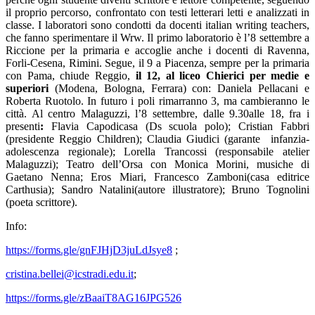
il proprio percorso, confrontato con testi letterari letti e analizzati in
classe. I laboratori sono condotti da docenti italian writing teachers,
che fanno sperimentare il Wrw. Il primo laboratorio è l’8 settembre a
Riccione per la primaria e accoglie anche i docenti di Ravenna,
Forli-Cesena, Rimini. Segue, il 9 a Piacenza, sempre per la primaria
con Pama, chiude Reggio,
il 12, al liceo Chierici per medie e
superiori
(Modena, Bologna, Ferrara) con: Daniela Pellacani e
Roberta Ruotolo. In futuro i poli rimarranno 3, ma
cambieranno le
città.
Al centro Malaguzzi, l’8 settembre, dalle 9.30alle 18, fra i
presenti
:
Flavia Capodicasa (Ds scuola polo); Cristian Fabbri
(presidente Reggio Children); Claudia Giudici (garante infanzia-
adolescenza regionale); Lorella Trancossi (responsabile atelier
Malaguzzi); Teatro dell’Orsa con Monica Morini, musiche di
Gaetano Nenna; Eros Miari, Francesco Zamboni(casa editrice
Carthusia); Sandro Natalini(autore illustratore); Bruno Tognolini
(poeta scrittore).
Info:
https://forms.gle/gnFJHjD3juLdJsye8
;
cristina.bellei@icstradi.edu.it
;
https://forms.gle/zBaaiT8AG16JPG526