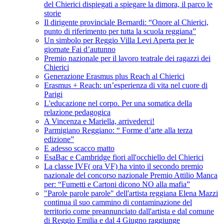
del Chierici dispiegati a spiegare la dimora, il parco le
storie
Il dirigente provinciale Bernardi: “Onore al Chierici,
punto di riferimento per tutta la scuola reggiana”
Un simbolo per Reggio Villa Levi Aperta per le
giornate Fai d’autunno
Premio nazionale per il lavoro teatrale dei ragazzi dei
Chierici
Generazione Erasmus plus Reach al Chierici
Erasmus + Reach: un’esperienza di vita nel cuore di
Parigi
L'educazione nel corpo. Per una somatica della
relazione pedagogica
A Vincenza e Mariella, arrivederci!
Parmigiano Reggiano: “ Forme d’arte alla terza
edizione”
E adesso scacco matto
EsaBac e Cambridge fiori all'occhiello del Chierici
La classe IVF( ora VF) ha vinto il secondo premio
nazionale del concorso nazionale Premio Attilio Manca
per: “Fumetti e Cartoni dicono NO alla mafia”
"Parole parole parole" dell'artista reggiana Elena Mazzi
continua il suo cammino di contaminazione del
territorio come preannunciato dall'artista e dal comune
di Reggio Emilia e dal 4 Giugno raggiunge