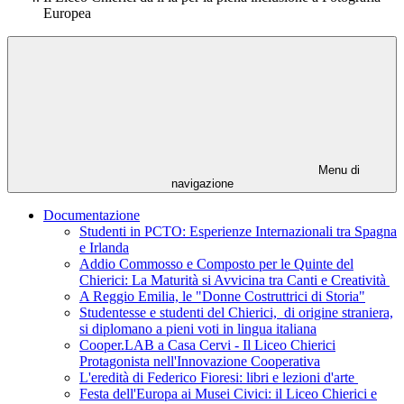
Europea
Menu di
navigazione
Documentazione
Studenti in PCTO: Esperienze Internazionali tra Spagna
e Irlanda
Addio Commosso e Composto per le Quinte del
Chierici: La Maturità si Avvicina tra Canti e Creatività
A Reggio Emilia, le "Donne Costruttrici di Storia"
Studentesse e studenti del Chierici, di origine straniera,
si diplomano a pieni voti in lingua italiana
Cooper.LAB a Casa Cervi - Il Liceo Chierici
Protagonista nell'Innovazione Cooperativa
L'eredità di Federico Fioresi: libri e lezioni d'arte
Festa dell'Europa ai Musei Civici: il Liceo Chierici e