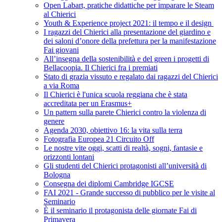
Open Labart, pratiche didattiche per imparare le Steam
al Chierici
Youth & Experience project 2021: il tempo e il design
I ragazzi del Chierici alla presentazione del giardino e
dei saloni d’onore della prefettura per la manifestazione
Fai giovani
All’insegna della sostenibilità e del green i progetti di
Bellacoopia. Il Chierici fra i premiati
Stato di grazia vissuto e regalato dai ragazzi del Chierici
a via Roma
Il Chierici è l'unica scuola reggiana che è stata
accreditata per un Erasmus+
Un pattern sulla parete Chierici contro la violenza di
genere
Agenda 2030, obiettivo 16: la vita sulla terra
Fotografia Europea 21 Circuito Off
Le nostre vite oggi, scatti di realtà, sogni, fantasie e
orizzonti lontani
Gli studenti del Chierici protagonisti all’università di
Bologna
Consegna dei diplomi Cambridge IGCSE
FAI 2021 - Grande successo di pubblico per le visite al
Seminario
È il seminario il protagonista delle giornate Fai di
Primavera