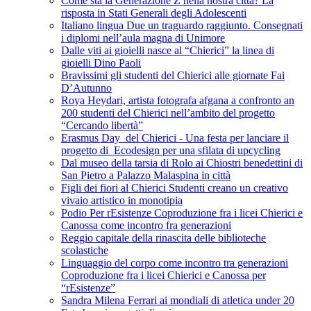
Come sta la Generazione Z nella nostra città? La
risposta in Stati Generali degli Adolescenti
Italiano lingua Due un traguardo raggiunto. Consegnati
i diplomi nell’aula magna di Unimore
Dalle viti ai gioielli nasce al “Chierici” la linea di
gioielli Dino Paoli
Bravissimi gli studenti del Chierici alle giornate Fai
D’Autunno
Roya Heydari, artista fotografa afgana a confronto an
200 studenti del Chierici nell’ambito del progetto
“Cercando libertà”
Erasmus Day del Chierici - Una festa per lanciare il
progetto di Ecodesign per una sfilata di upcycling
Dal museo della tarsia di Rolo ai Chiostri benedettini di
San Pietro a Palazzo Malaspina in città
Figli dei fiori al Chierici Studenti creano un creativo
vivaio artistico in monotipia
Podio Per rEsistenze Coproduzione fra i licei Chierici e
Canossa come incontro fra generazioni
Reggio capitale della rinascita delle biblioteche
scolastiche
Linguaggio del corpo come incontro tra generazioni
Coproduzione fra i licei Chierici e Canossa per
“rEsistenze”
Sandra Milena Ferrari ai mondiali di atletica under 20