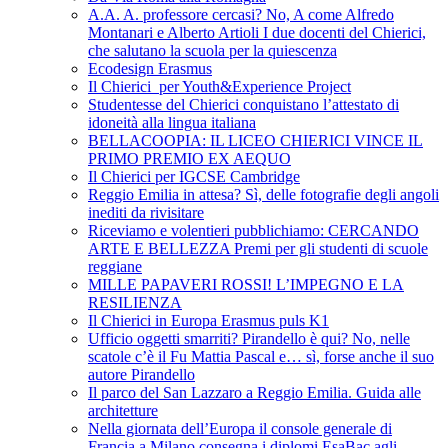
A.A. A. professore cercasi? No, A come Alfredo
Montanari e Alberto Artioli I due docenti del Chierici,
che salutano la scuola per la quiescenza
Ecodesign Erasmus
Il Chierici per Youth&Experience Project
Studentesse del Chierici conquistano l’attestato di
idoneità alla lingua italiana
BELLACOOPIA: IL LICEO CHIERICI VINCE IL
PRIMO PREMIO EX AEQUO
Il Chierici per IGCSE Cambridge
Reggio Emilia in attesa? Sì, delle fotografie degli angoli
inediti da rivisitare
Riceviamo e volentieri pubblichiamo: CERCANDO
ARTE E BELLEZZA Premi per gli studenti di scuole
reggiane
MILLE PAPAVERI ROSSI! L’IMPEGNO E LA
RESILIENZA
Il Chierici in Europa Erasmus puls K1
Ufficio oggetti smarriti? Pirandello è qui? No, nelle
scatole c’è il Fu Mattia Pascal e… sì, forse anche il suo
autore Pirandello
Il parco del San Lazzaro a Reggio Emilia. Guida alle
architetture
Nella giornata dell’Europa il console generale di
Francia a Milano consegna i diplomi EsaBac agli