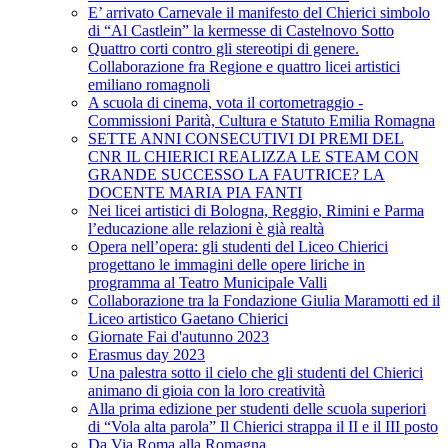
E’ arrivato Carnevale il manifesto del Chierici simbolo
di “Al Castlein” la kermesse di Castelnovo Sotto
Quattro corti contro gli stereotipi di genere.
Collaborazione fra Regione e quattro licei artistici
emiliano romagnoli
A scuola di cinema, vota il cortometraggio -
Commissioni Parità, Cultura e Statuto Emilia Romagna
SETTE ANNI CONSECUTIVI DI PREMI DEL
CNR IL CHIERICI REALIZZA LE STEAM CON
GRANDE SUCCESSO LA FAUTRICE? LA
DOCENTE MARIA PIA FANTI
Nei licei artistici di Bologna, Reggio, Rimini e Parma
l’educazione alle relazioni è già realtà
Opera nell’opera: gli studenti del Liceo Chierici
progettano le immagini delle opere liriche in
programma al Teatro Municipale Valli
Collaborazione tra la Fondazione Giulia Maramotti ed il
Liceo artistico Gaetano Chierici
Giornate Fai d'autunno 2023
Erasmus day 2023
Una palestra sotto il cielo che gli studenti del Chierici
animano di gioia con la loro creatività
Alla prima edizione per studenti delle scuola superiori
di “Vola alta parola” Il Chierici strappa il II e il III posto
Da Via Roma alla Romagna