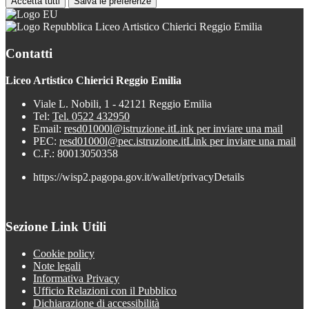
Accetta tutti
Salva le preferenze
Liceo Artistico Chierici Reggio Emilia
Contatti
Liceo Artistico Chierici Reggio Emilia
Viale L. Nobili, 1 - 42121 Reggio Emilia
Tel:
Tel. 0522 432950
Email:
resd01000l@istruzione.it
Link per inviare una mail
PEC:
resd01000l@pec.istruzione.it
Link per inviare una mail
C.F.: 80013050358
https://wisp2.pagopa.gov.it/wallet/privacyDetails
Sezione Link Utili
Cookie policy
Note legali
Informativa Privacy
Ufficio Relazioni con il Pubblico
Dichiarazione di accessibilità