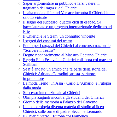
Saper argomentare in pubblico e farsi valere: il
traguardo dei ragazzi del Chierici
L’ alta moda e il brand Versace incontra il Chierici in un
salotto virtuale
Il segno del successo: quattro cicli di esabac, 54
baccalaureate e un progetto internazionale dedicato ad
Erté
Il Chierici e le Steam: un connubio vincente
I segreti dei costumi del teatro
Podio per i ragazzi del Chierici al concorso nazionale
”Scrivere il Teatro”
Degno riconoscimento al Maestro Gaetano Chierici
Reggio Film Festival: il Chierici collabora col maestro
Scillitani
Se n’è andato un amico che fa parte della storia del
Chierici: Adriano Corradini, artista, scrittore,
imprenditore
La moda Trend? In Asia - Carlo D’Amario e l’utopia
dalla moda
Successo internazionale al Chierici
Olimpia Zagnoli incontra gli studenti del Chierici
Giorno della memoria a Palazzo del Governo
La meteorologia diventa materia di studio al liceo
Chierici, sulle orme di padre Secchi e Leonardo
Il Chierici verso l’Europa col Flamenco