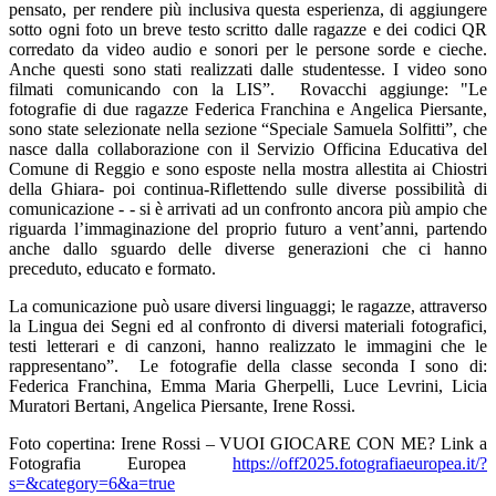
pensato, per rendere più inclusiva questa esperienza, di aggiungere
sotto ogni foto un breve testo scritto dalle ragazze e dei codici QR
corredato da video audio e sonori per le persone sorde e cieche.
Anche questi sono stati realizzati dalle studentesse. I video sono
filmati comunicando con la LIS”. Rovacchi aggiunge: "Le
fotografie di due ragazze Federica Franchina e Angelica Piersante,
sono state selezionate nella sezione “Speciale Samuela Solfitti”, che
nasce dalla collaborazione con il Servizio Officina Educativa del
Comune di Reggio e sono esposte nella mostra allestita ai Chiostri
della Ghiara- poi continua-Riflettendo sulle diverse possibilità di
comunicazione - - si è arrivati ad un confronto ancora più ampio che
riguarda l’immaginazione del proprio futuro a vent’anni, partendo
anche dallo sguardo delle diverse generazioni che ci hanno
preceduto, educato e formato.
La comunicazione può usare diversi linguaggi; le ragazze, attraverso
la Lingua dei Segni ed al confronto di diversi materiali fotografici,
testi letterari e di canzoni, hanno realizzato le immagini che le
rappresentano”. Le fotografie della classe seconda I sono di:
Federica Franchina, Emma Maria Gherpelli, Luce Levrini, Licia
Muratori Bertani, Angelica Piersante, Irene Rossi.
Foto copertina: Irene Rossi – VUOI GIOCARE CON ME? Link a
Fotografia Europea
https://off2025.fotografiaeuropea.it/?
s=&category=6&a=true