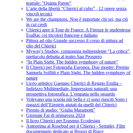
teatrale: "Quinta Parete"
L’arte della libertà “Chierici al cubo” , 12 opere senza
vincoli tecnici
We are the champions. Non è importate chi sei, ma ciò
in cui credi
Chierici apre il Tour de France. A Firenze le studentesse
EsaBac coi tricolori francese e italiano
Pittura ad olio Grande successo il corso di pittura ad
olio del Chierici
Myway's Studios, compagnia indipendente “La critica”,
spettacolo debutta al teatro San Prospero
“In Plain Sight. The hidden symphony of nature”
Il Chierici per Fotografia Europea. Due mostre: Premio
Samuela Solfitti e Plain Sight. The hidden symphony of
nature
Liceo artistico Gaetano Chierici di Reggio Emilia –
Indirizzo Multimediale. Impressioni naturali: una
prospettiva fotografica. L'empatia nello sguardo
Volevano una scuola più bella e ci sono riusciti Sono i
ragazzi dell’Einstein aiutati da quelli del Chierici
Premio di studio: “Giulia Maramotti”
Giornate Fai di primavera 2024
Il liceo Chierici per Erasmus Ecodesign
Anteprima al Rosebud per il Chierici - Semidei, Film
documentario dedicato ai Bronzi di Riace