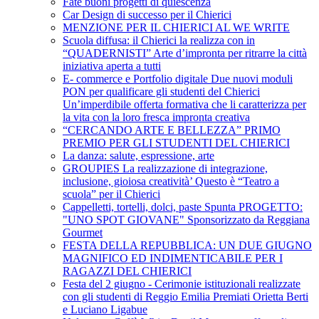
Fate buoni progetti di quiescenza
Car Design di successo per il Chierici
MENZIONE PER IL CHIERICI AL WE WRITE
Scuola diffusa: il Chierici la realizza con in
“QUADERNISTI” Arte d’impronta per ritrarre la città
iniziativa aperta a tutti
E- commerce e Portfolio digitale Due nuovi moduli
PON per qualificare gli studenti del Chierici
Un’imperdibile offerta formativa che li caratterizza per
la vita con la loro fresca impronta creativa
“CERCANDO ARTE E BELLEZZA” PRIMO
PREMIO PER GLI STUDENTI DEL CHIERICI
La danza: salute, espressione, arte
GROUPIES La realizzazione di integrazione,
inclusione, gioiosa creatività’ Questo è “Teatro a
scuola” per il Chierici
Cappelletti, tortelli, dolci, paste Spunta PROGETTO:
"UNO SPOT GIOVANE" Sponsorizzato da Reggiana
Gourmet
FESTA DELLA REPUBBLICA: UN DUE GIUGNO
MAGNIFICO ED INDIMENTICABILE PER I
RAGAZZI DEL CHIERICI
Festa del 2 giugno - Cerimonie istituzionali realizzate
con gli studenti di Reggio Emilia Premiati Orietta Berti
e Luciano Ligabue