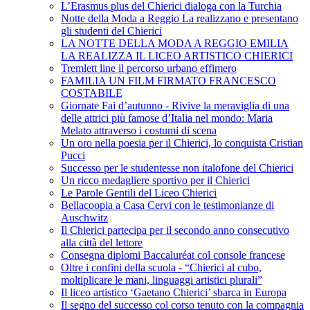
L’Erasmus plus del Chierici dialoga con la Turchia
Notte della Moda a Reggio La realizzano e presentano
gli studenti del Chierici
LA NOTTE DELLA MODA A REGGIO EMILIA
LA REALIZZA IL LICEO ARTISTICO CHIERICI
Tremlett line il percorso urbano effimero
FAMILIA UN FILM FIRMATO FRANCESCO
COSTABILE
Giornate Fai d’autunno - Rivive la meraviglia di una
delle attrici più famose d’Italia nel mondo: Maria
Melato attraverso i costumi di scena
Un oro nella poesia per il Chierici, lo conquista Cristian
Pucci
Successo per le studentesse non italofone del Chierici
Un ricco medagliere sportivo per il Chierici
Le Parole Gentili del Liceo Chierici
Bellacoopia a Casa Cervi con le testimonianze di
Auschwitz
Il Chierici partecipa per il secondo anno consecutivo
alla città del lettore
Consegna diplomi Baccaluréat col console francese
Oltre i confini della scuola - “Chierici al cubo,
moltiplicare le mani, linguaggi artistici plurali”
Il liceo artistico ‘Gaetano Chierici’ sbarca in Europa
Il segno del successo col corso tenuto con la compagnia