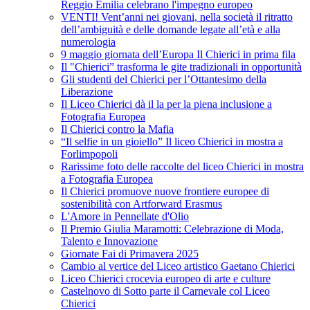
Reggio Emilia celebrano l'impegno europeo
VENTI! Vent’anni nei giovani, nella società il ritratto
dell’ambiguità e delle domande legate all’età e alla
numerologia
9 maggio giornata dell’Europa Il Chierici in prima fila
Il "Chierici” trasforma le gite tradizionali in opportunità
Gli studenti del Chierici per l’Ottantesimo della
Liberazione
Il Liceo Chierici dà il la per la piena inclusione a
Fotografia Europea
Il Chierici contro la Mafia
“Il selfie in un gioiello” Il liceo Chierici in mostra a
Forlimpopoli
Rarissime foto delle raccolte del liceo Chierici in mostra
a Fotografia Europea
Il Chierici promuove nuove frontiere europee di
sostenibilità con Artforward Erasmus
L'Amore in Pennellate d'Olio
Il Premio Giulia Maramotti: Celebrazione di Moda,
Talento e Innovazione
Giornate Fai di Primavera 2025
Cambio al vertice del Liceo artistico Gaetano Chierici
Liceo Chierici crocevia europeo di arte e culture
Castelnovo di Sotto parte il Carnevale col Liceo
Chierici