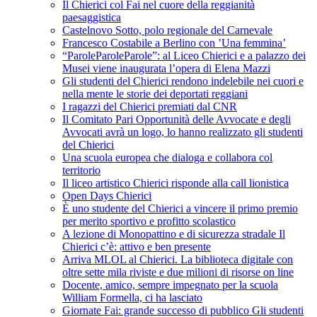
Il Chierici col Fai nel cuore della reggianità
paesaggistica
Castelnovo Sotto, polo regionale del Carnevale
Francesco Costabile a Berlino con ’Una femmina’
“ParoleParoleParole”: al Liceo Chierici e a palazzo dei
Musei viene inaugurata l’opera di Elena Mazzi
Gli studenti del Chierici rendono indelebile nei cuori e
nella mente le storie dei deportati reggiani
I ragazzi del Chierici premiati dal CNR
Il Comitato Pari Opportunità delle Avvocate e degli
Avvocati avrà un logo, lo hanno realizzato gli studenti
del Chierici
Una scuola europea che dialoga e collabora col
territorio
Il liceo artistico Chierici risponde alla call lionistica
Open Days Chierici
È uno studente del Chierici a vincere il primo premio
per merito sportivo e profitto scolastico
A lezione di Monopattino e di sicurezza stradale Il
Chierici c’è: attivo e ben presente
Arriva MLOL al Chierici. La biblioteca digitale con
oltre sette mila riviste e due milioni di risorse on line
Docente, amico, sempre impegnato per la scuola
William Formella, ci ha lasciato
Giornate Fai: grande successo di pubblico Gli studenti