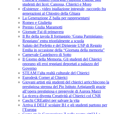
studenti dei licei: Canossa, Chierici e Moro
rEsistenze - video istallazione integrale, raccordo fra
generazioni al Chiostro della Ghiara
La Generazione Z balla per rappresentarsi
Romeo e Giulietta
Premio Giulia Maramotti
Giornate Fai di primavera
Il Re della tavola Il formaggio ‘Grana Parmigiano-
Reggiano’ entra trionfalmente a scuola
Saluto del Prefetto e del Dirigente USP di Reggio
Emilia in occasione della “Giornata della memoria”
Carnevale Castelnovo di Sotto
Il Giorno della Memoria. Gli studenti del Chierici
onorano gli eroi reggiani deportati a palazzo del
Governo
STEAM l’alta realtà culturale del Chierici
Eurodesk Corner al Chierici
Giovani artisti già studenti del chierici arricchiscono la
prestigiosa strenna del Pio Istituto Artigianelli grazie
all’opera prestigiosa e pregevole di Aurora Marzi
La ricerca diventa Creatività al Chierici col CNR
Caschi CREattivi per salvare la vita
Arriva il DELF scolaire B1 e gli studenti partono per
l’Europa