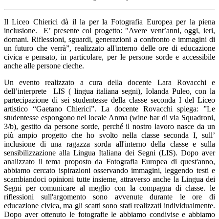
Il Liceo Chierici dà il la per la Fotografia Europea per la piena
inclusione. E’ presente col progetto: "Avere vent’anni, oggi, ieri,
domani. Riflessioni, sguardi, generazioni a confronto e immagini di
un futuro che verrà”, realizzato all'interno delle ore di educazione
civica e pensato, in particolare, per le persone sorde e accessibile
anche alle persone cieche.
Un evento realizzato a cura della docente Lara Rovacchi e
dell’interprete LIS ( lingua italiana segni), Iolanda Puleo, con la
partecipazione di sei studentesse della classe seconda I del Liceo
artistico “Gaetano Chierici”. La docente Rovacchi spiega: ”Le
studentesse espongono nel locale Anma (wine bar di via Squadroni,
3/b), gestito da persone sorde, perché il nostro lavoro nasce da un
più ampio progetto che ho svolto nella classe seconda I, sull’
inclusione di una ragazza sorda all'interno della classe e sulla
sensibilizzazione alla Lingua Italiana dei Segni (LIS). Dopo aver
analizzato il tema proposto da Fotografia Europea di quest'anno,
abbiamo cercato ispirazioni osservando immagini, leggendo testi e
scambiandoci opinioni tutte insieme, attraverso anche la Lingua dei
Segni per comunicare al meglio con la compagna di classe. le
riflessioni sull'argomento sono avvenute durante le ore di
educazione civica, ma gli scatti sono stati realizzati individualmente.
Dopo aver ottenuto le fotografie le abbiamo condivise e abbiamo