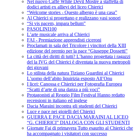
Nel nuovo Caffè White Devil Mostre a staffetta di
dodici artisti ex allievi del liceo Chierici
“Welcome stories - Questo albergo è una casa”
Al Chierici si progettano e realizzano vasi sonori
“Si vis pacem, impara bellum”
PASOLINI100
L’arte musicale arriva al Chierici
FAI - Premiazione apprendisti ciceroni
Proclamati in sala del Tricolore i vincitori della XIII
edizione del premio per la pace “Giuseppe Dossetti”
La città dei diritti di tutti? L’hanno progettata i ragazzi
del la IVG del Chierici è diventata la nuova metropoli
dei giovani
Lo stilista della natura Tiziano Guardini al Chierici
L’uomo dell’abito liquirizia esposto All’Onu
I licei: Canossa e Chierici per Fotografia Europea
“Scatti d’arte di una danza a più voci”
Protagonisti al Reggio Film Festival Hanno redatto
recensioni in italiano ed inglese
Dacia Maraini incontra gli studenti del Chierici
Luce e pace nei gioielli del Chierici
GUERRA E PACE DACIA MARAINI AL LICEO
“G. CHIERICI” DIALOGA CON GLI STUDENTI
Giornate Fai di primavera Tutto esaurito al Chierici che
ha accompagnato i visitatori con successo