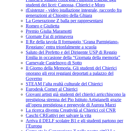
studenti dei licei: Canossa, Chierici e Moro
rEsistenze - video istallazione integrale, raccordo fra
generazioni al Chiostro della Ghiara
La Generazione Z balla per rappresentarsi
Romeo e Giulietta
Premio Giulia Maramotti
Giornate Fai di primavera
Il Re della tavola Il formaggio ‘Grana Parmigiano-
Reggiano’ entra trionfalmente a scuola
Saluto del Prefetto e del Dirigente USP di Reggio
Emilia in occasione della “Giornata della memoria”
Carnevale Castelnovo di Sotto
Il Giorno della Memoria. Gli studenti del Chierici
onorano gli eroi reggiani deportati a palazzo del
Governo
STEAM l’alta realtà culturale del Chierici
Eurodesk Corner al Chierici
Giovani artisti già studenti del chierici arricchiscono la
prestigiosa strenna del Pio Istituto Artigianelli grazie
all’opera prestigiosa e pregevole di Aurora Marzi
La ricerca diventa Creatività al Chierici col CNR
Caschi CREattivi per salvare la vita
Arriva il DELF scolaire B1 e gli studenti partono per
l’Europa