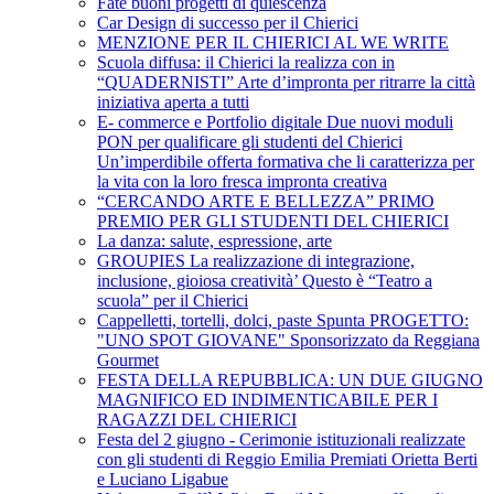
Fate buoni progetti di quiescenza
Car Design di successo per il Chierici
MENZIONE PER IL CHIERICI AL WE WRITE
Scuola diffusa: il Chierici la realizza con in
“QUADERNISTI” Arte d’impronta per ritrarre la città
iniziativa aperta a tutti
E- commerce e Portfolio digitale Due nuovi moduli
PON per qualificare gli studenti del Chierici
Un’imperdibile offerta formativa che li caratterizza per
la vita con la loro fresca impronta creativa
“CERCANDO ARTE E BELLEZZA” PRIMO
PREMIO PER GLI STUDENTI DEL CHIERICI
La danza: salute, espressione, arte
GROUPIES La realizzazione di integrazione,
inclusione, gioiosa creatività’ Questo è “Teatro a
scuola” per il Chierici
Cappelletti, tortelli, dolci, paste Spunta PROGETTO:
"UNO SPOT GIOVANE" Sponsorizzato da Reggiana
Gourmet
FESTA DELLA REPUBBLICA: UN DUE GIUGNO
MAGNIFICO ED INDIMENTICABILE PER I
RAGAZZI DEL CHIERICI
Festa del 2 giugno - Cerimonie istituzionali realizzate
con gli studenti di Reggio Emilia Premiati Orietta Berti
e Luciano Ligabue