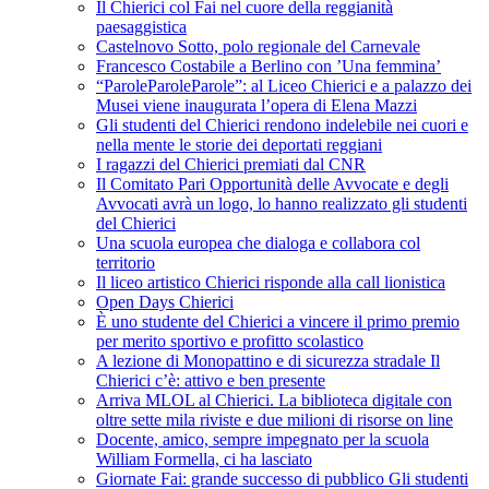
Il Chierici col Fai nel cuore della reggianità
paesaggistica
Castelnovo Sotto, polo regionale del Carnevale
Francesco Costabile a Berlino con ’Una femmina’
“ParoleParoleParole”: al Liceo Chierici e a palazzo dei
Musei viene inaugurata l’opera di Elena Mazzi
Gli studenti del Chierici rendono indelebile nei cuori e
nella mente le storie dei deportati reggiani
I ragazzi del Chierici premiati dal CNR
Il Comitato Pari Opportunità delle Avvocate e degli
Avvocati avrà un logo, lo hanno realizzato gli studenti
del Chierici
Una scuola europea che dialoga e collabora col
territorio
Il liceo artistico Chierici risponde alla call lionistica
Open Days Chierici
È uno studente del Chierici a vincere il primo premio
per merito sportivo e profitto scolastico
A lezione di Monopattino e di sicurezza stradale Il
Chierici c’è: attivo e ben presente
Arriva MLOL al Chierici. La biblioteca digitale con
oltre sette mila riviste e due milioni di risorse on line
Docente, amico, sempre impegnato per la scuola
William Formella, ci ha lasciato
Giornate Fai: grande successo di pubblico Gli studenti