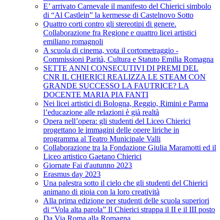
E’ arrivato Carnevale il manifesto del Chierici simbolo
di “Al Castlein” la kermesse di Castelnovo Sotto
Quattro corti contro gli stereotipi di genere.
Collaborazione fra Regione e quattro licei artistici
emiliano romagnoli
A scuola di cinema, vota il cortometraggio -
Commissioni Parità, Cultura e Statuto Emilia Romagna
SETTE ANNI CONSECUTIVI DI PREMI DEL
CNR IL CHIERICI REALIZZA LE STEAM CON
GRANDE SUCCESSO LA FAUTRICE? LA
DOCENTE MARIA PIA FANTI
Nei licei artistici di Bologna, Reggio, Rimini e Parma
l’educazione alle relazioni è già realtà
Opera nell’opera: gli studenti del Liceo Chierici
progettano le immagini delle opere liriche in
programma al Teatro Municipale Valli
Collaborazione tra la Fondazione Giulia Maramotti ed il
Liceo artistico Gaetano Chierici
Giornate Fai d'autunno 2023
Erasmus day 2023
Una palestra sotto il cielo che gli studenti del Chierici
animano di gioia con la loro creatività
Alla prima edizione per studenti delle scuola superiori
di “Vola alta parola” Il Chierici strappa il II e il III posto
Da Via Roma alla Romagna