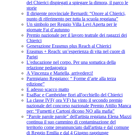
del Chierici dispiegati a spiegare la dimora, il parco le
storie
Il dirigente provinciale Bernardi: “Onore al Chierici,
punto di riferimento per tutta la scuola reggiana”
Un simbolo per Reggio Villa Levi Aperta per le
giornate Fai d’autunno
Premio nazionale per il lavoro teatrale dei ragazzi dei
Chierici
Generazione Erasmus plus Reach al Chierici
Erasmus + Reach: un’esperienza di vita nel cuore di
Parigi
L'educazione nel corpo. Per una somatica della
relazione pedagogica
A Vincenza e Mariella, arrivederci!
Parmigiano Reggiano: “ Forme d’arte alla terza
edizione”
E adesso scacco matto
EsaBac e Cambridge fiori all'occhiello del Chierici
La classe IVF( ora VF) ha vinto il secondo premio
nazionale del concorso nazionale Premio Attilio Manca
per: “Fumetti e Cartoni dicono NO alla mafia”
"Parole parole parole" dell'artista reggiana Elena Mazzi
continua il suo cammino di contaminazione del
territorio come preannunciato dall'artista e dal comune
di Reggio Emilia e dal 4 Giugno raggiunge