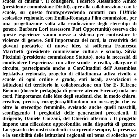
scuola di cinema”. Il consigliere, Federico Alessandro Amico
(presidente commissione Diritti), apre alla collaborazione con le
scuole, su questo fronte,prevedendo contatti con l’Ufficio
scolastico regionale, con Emilia-Romagna Film commission, per
una progettazione volta alla eradicazione degli stereotipi di
genere. Barbara Lori (assessora Pari Opportunità) osserva che
queste esperienze vanno messe a sistema per contrastare le
violenze di genere. Sull’Importanza dei corti, la creatività dei
giovani portatrice di nuove idee, si sofferma Francesca
Marchetti (presidente commissione cultura e scuola), Silvia
Piccinini (presidente commissione Statuto), nota la necessità di
condividere l’esperienza con altre scuole e realtà, allargare il
circuito, partecipando anche a ConCittadini dell’ Assemblea
legislativa regionale, p
rogetto di cittadinanza attiva rivolto a
scuole di ogni ordine e grado, enti locali, associazioni e
istituzioni del territorio in collaborazione con Usr E- R.I
rene
Biemmi (docente pedagogia di genere ateneo Firenze) nota nei
corti, l’importanza delle idee degli studenti, che, in modo chiaro,
creativo, preciso, coraggioso,diffondono un messaggio che va
oltre lo stereotipo femminile, svelando anche quelli maschili,
sconfiggendo i pregiudizi delle generazioni precedenti. Il
dirigente, Daniele Corzani, del Chierici afferma :”Il progetto
impone una riflessione approfondita sulla disparità di genere.
Lo sguardo dei nostri studenti ci sorprende sempre, la presenza
e la sensibilità delle istituzioni regionali sul tema ci sollecita per