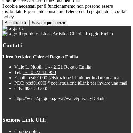
Cookie necessari per il funzionamento
I cookie necessari per il funzionamento non possono essere
disabilitati. È possibile consultare l'elenco nella pagina della cookie
policy.
Accetta tutti
Salva le preferenze
Liceo Artistico Chierici Reggio Emilia
Contatti
Liceo Artistico Chierici Reggio Emilia
Viale L. Nobili, 1 - 42121 Reggio Emilia
Tel:
Tel. 0522 432950
Email:
resd01000l@istruzione.it
Link per inviare una mail
PEC:
resd01000l@pec.istruzione.it
Link per inviare una mail
C.F.: 80013050358
https://wisp2.pagopa.gov.it/wallet/privacyDetails
Sezione Link Utili
Cookie policy