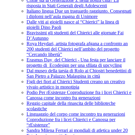
Come sta la Generazione Z nella nostra città? La
risposta in Stati Generali degli Adolescenti
Italiano lingua Due un traguardo raggiunto. Consegnati
i diplomi nell’aula magna di Unimore
Dalle viti ai gioielli nasce al “Chierici” la linea di
gioielli Dino Paoli
Bravissimi gli studenti del Chierici alle giornate Fai
D’Autunno
Roya Heydari, artista fotografa afgana a confronto an
200 studenti del Chierici nell’ambito del progetto
“Cercando libertà”
Erasmus Day del Chierici - Una festa per lanciare il
progetto di Ecodesign per una sfilata di upcycling
Dal museo della tarsia di Rolo ai Chiostri benedettini di
San Pietro a Palazzo Malaspina in città
Figli dei fiori al Chierici Studenti creano un creativo
vivaio artistico in monotipia
Podio Per rEsistenze Coproduzione fra i licei Chierici e
Canossa come incontro fra generazioni
Reggio capitale della rinascita delle biblioteche
scolastiche
Linguaggio del corpo come incontro tra generazioni
Coproduzione fra i licei Chierici e Canossa per
“rEsistenze”
Sandra Milena Ferrari ai mondiali di atletica under 20