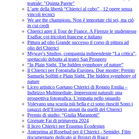
teatrale: "Quinta Parete"
L’arte della libertà “Chierici al cubo” , 12 opere senza
vincoli tecnici
We are the champions. Non è importate chi sei, ma ciò
in cui credi
Chierici apre il Tour de France. A Firenze le studentesse
EsaBac coi tricolori francese e italiano
Pittura ad olio Grande successo il corso di pittura ad
olio del Chierici
Myway's Studios, compagnia indipendente “La critica”,
spettacolo debutta al teatro San Prospero
“In Plain Sight. The hidden symphony of nature”
Il Chierici per Fotografia Europea. Due mostre: Premio
Samuela Solfitti e Plain Sight. The hidden symphony of
nature
Liceo artistico Gaetano Chierici di Reggio Emilia –
Indirizzo Multimediale. Impressioni naturali: una
prospettiva fotografica. L'empatia nello sguardo
Volevano una scuola più bella e ci sono riusciti Sono i
ragazzi dell’Einstein aiutati da quelli del Chierici
Premio di studio: “Giulia Maramotti”
Giornate Fai di primavera 2024
Il liceo Chierici per Erasmus Ecodesign
Anteprima al Rosebud per il Chierici - Semidei, Film
documentario dedicato ai Bronzi di Riace