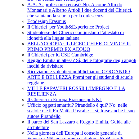
A.A. A. professore cercasi? No, A come Alfredo
Montanari e Alberto Artioli I due docenti del Chierici,
che salutano la scuola per la quiescenza
Ecodesign Erasmus
Il Chierici per Youth&Experience Project
Studentesse del Chierici conquistano l’attestato di
idoneità alla lingua italiana
BELLACOOPIA: IL LICEO CHIERICI VINCE IL
PRIMO PREMIO EX AEQUO
Il Chierici per IGCSE Cambridge
Reggio Emilia in attesa? Sì, delle fotografie degli angoli
inediti da rivisitare
Riceviamo e volentieri pubblichiamo: CERCANDO
ARTE E BELLEZZA Premi per gli studenti di scuole
reggiane
MILLE PAPAVERI ROSSI! L’IMPEGNO E LA
RESILIENZA
Il Chierici in Europa Erasmus puls K1
Ufficio oggetti smarriti? Pirandello è qui? No, nelle
scatole c’è il Fu Mattia Pascal e… sì, forse anche il suo
autore Pirandello
Il parco del San Lazzaro a Reggio Emilia. Guida alle
architetture
Nella giornata dell’Europa il console generale di
Francia a Milano consegna i diplomi EsaBac agli