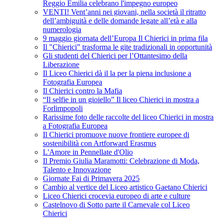
Reggio Emilia celebrano l'impegno europeo
VENTI! Vent’anni nei giovani, nella società il ritratto
dell’ambiguità e delle domande legate all’età e alla
numerologia
9 maggio giornata dell’Europa Il Chierici in prima fila
Il "Chierici” trasforma le gite tradizionali in opportunità
Gli studenti del Chierici per l’Ottantesimo della
Liberazione
Il Liceo Chierici dà il la per la piena inclusione a
Fotografia Europea
Il Chierici contro la Mafia
“Il selfie in un gioiello” Il liceo Chierici in mostra a
Forlimpopoli
Rarissime foto delle raccolte del liceo Chierici in mostra
a Fotografia Europea
Il Chierici promuove nuove frontiere europee di
sostenibilità con Artforward Erasmus
L'Amore in Pennellate d'Olio
Il Premio Giulia Maramotti: Celebrazione di Moda,
Talento e Innovazione
Giornate Fai di Primavera 2025
Cambio al vertice del Liceo artistico Gaetano Chierici
Liceo Chierici crocevia europeo di arte e culture
Castelnovo di Sotto parte il Carnevale col Liceo
Chierici