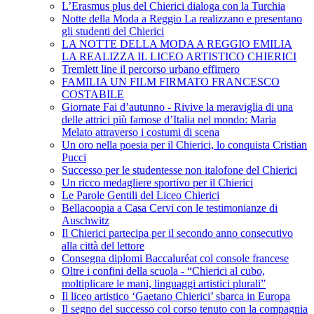
L’Erasmus plus del Chierici dialoga con la Turchia
Notte della Moda a Reggio La realizzano e presentano
gli studenti del Chierici
LA NOTTE DELLA MODA A REGGIO EMILIA
LA REALIZZA IL LICEO ARTISTICO CHIERICI
Tremlett line il percorso urbano effimero
FAMILIA UN FILM FIRMATO FRANCESCO
COSTABILE
Giornate Fai d’autunno - Rivive la meraviglia di una
delle attrici più famose d’Italia nel mondo: Maria
Melato attraverso i costumi di scena
Un oro nella poesia per il Chierici, lo conquista Cristian
Pucci
Successo per le studentesse non italofone del Chierici
Un ricco medagliere sportivo per il Chierici
Le Parole Gentili del Liceo Chierici
Bellacoopia a Casa Cervi con le testimonianze di
Auschwitz
Il Chierici partecipa per il secondo anno consecutivo
alla città del lettore
Consegna diplomi Baccaluréat col console francese
Oltre i confini della scuola - “Chierici al cubo,
moltiplicare le mani, linguaggi artistici plurali”
Il liceo artistico ‘Gaetano Chierici’ sbarca in Europa
Il segno del successo col corso tenuto con la compagnia