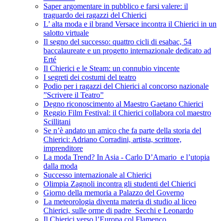
Saper argomentare in pubblico e farsi valere: il
traguardo dei ragazzi del Chierici
L’ alta moda e il brand Versace incontra il Chierici in un
salotto virtuale
Il segno del successo: quattro cicli di esabac, 54
baccalaureate e un progetto internazionale dedicato ad
Erté
Il Chierici e le Steam: un connubio vincente
I segreti dei costumi del teatro
Podio per i ragazzi del Chierici al concorso nazionale
”Scrivere il Teatro”
Degno riconoscimento al Maestro Gaetano Chierici
Reggio Film Festival: il Chierici collabora col maestro
Scillitani
Se n’è andato un amico che fa parte della storia del
Chierici: Adriano Corradini, artista, scrittore,
imprenditore
La moda Trend? In Asia - Carlo D’Amario e l’utopia
dalla moda
Successo internazionale al Chierici
Olimpia Zagnoli incontra gli studenti del Chierici
Giorno della memoria a Palazzo del Governo
La meteorologia diventa materia di studio al liceo
Chierici, sulle orme di padre Secchi e Leonardo
Il Chierici verso l’Europa col Flamenco