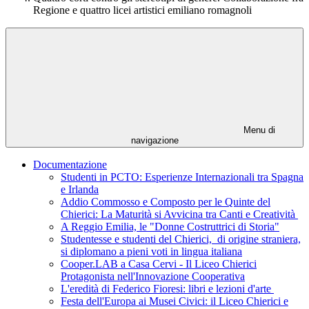
Regione e quattro licei artistici emiliano romagnoli
Menu di
navigazione
Documentazione
Studenti in PCTO: Esperienze Internazionali tra Spagna
e Irlanda
Addio Commosso e Composto per le Quinte del
Chierici: La Maturità si Avvicina tra Canti e Creatività
A Reggio Emilia, le "Donne Costruttrici di Storia"
Studentesse e studenti del Chierici, di origine straniera,
si diplomano a pieni voti in lingua italiana
Cooper.LAB a Casa Cervi - Il Liceo Chierici
Protagonista nell'Innovazione Cooperativa
L'eredità di Federico Fioresi: libri e lezioni d'arte
Festa dell'Europa ai Musei Civici: il Liceo Chierici e