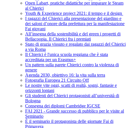
Open Labart, pratiche didattiche per imparare le Steam
al Chierici
Youth & Experience project 2021: il tempo e il design
I ragazzi del Chierici alla presentazione del giardino e
dei saloni d’onore della prefettura per la manifestazione
Fai giovani
All’insegna della sostenibilità e del green i progetti di
Bellacoopia. Il Chierici fra i premiati
Stato di grazia vissuto e regalato dai ragazzi del Chierici
a via Roma
Il Chierici è l'unica scuola reggiana che è stata
accreditata per un Erasmus+
Un pattern sulla parete Chierici contro la violenza di
genere
Agenda 2030, obiettivo 16: la vita sulla terra
Fotografia Europea 21 Circuito Off
Le nostre vite oggi, scatti di realtà, sogni, fantasie e
orizzonti lontani
Gli studenti del Chierici protagonisti all’università di
Bologna
Consegna dei diplomi Cambridge IGCSE
FAI 2021 - Grande successo di pubblico per le visite al
Seminario
È il seminario il protagonista delle giornate Fai di
Primavera