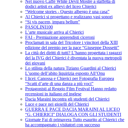
Nel nuovo Caffè White Devil Mostre a staffetta di
dodici artisti ex allievi del liceo Chierici
“Welcome stories - Questo albergo è una casa”
Al Chierici si progettano e realizzano vasi sonori
“Si vis pacem, impara bellum”
PASOLINI100
L’arte musicale arriva al Chierici
FAI - Premiazione apprendisti ciceroni
Proclamati in sala del Tricolore i vincitori della XIII
edizione del premio per la pace “Giuseppe Dossetti”
La città dei diritti di tutti? L’hanno progettata i ragazzi
del la IVG del Chierici è diventata la nuova metropoli
dei giovani
Lo stilista della natura Tiziano Guardini al Chierici
L’uomo dell’abito liquirizia esposto All’Onu
I licei: Canossa e Chierici per Fotografia Europea
“Scatti d’arte di una danza a più voci”
Protagonisti al Reggio Film Festival Hanno redatto
recensioni in italiano ed inglese
Dacia Maraini incontra gli studenti del Chierici
Luce e pace nei gioielli del Chierici
GUERRA E PACE DACIA MARAINI AL LICEO
“G. CHIERICI” DIALOGA CON GLI STUDENTI
Giornate Fai di primavera Tutto esaurito al Chierici che
ha accompagnato i visitatori con successo