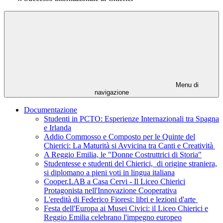
Menu di
navigazione
Documentazione
Studenti in PCTO: Esperienze Internazionali tra Spagna
e Irlanda
Addio Commosso e Composto per le Quinte del
Chierici: La Maturità si Avvicina tra Canti e Creatività
A Reggio Emilia, le "Donne Costruttrici di Storia"
Studentesse e studenti del Chierici, di origine straniera,
si diplomano a pieni voti in lingua italiana
Cooper.LAB a Casa Cervi - Il Liceo Chierici
Protagonista nell'Innovazione Cooperativa
L'eredità di Federico Fioresi: libri e lezioni d'arte
Festa dell'Europa ai Musei Civici: il Liceo Chierici e
Reggio Emilia celebrano l'impegno europeo