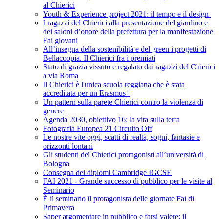
al Chierici
Youth & Experience project 2021: il tempo e il design
I ragazzi del Chierici alla presentazione del giardino e
dei saloni d’onore della prefettura per la manifestazione
Fai giovani
All’insegna della sostenibilità e del green i progetti di
Bellacoopia. Il Chierici fra i premiati
Stato di grazia vissuto e regalato dai ragazzi del Chierici
a via Roma
Il Chierici è l'unica scuola reggiana che è stata
accreditata per un Erasmus+
Un pattern sulla parete Chierici contro la violenza di
genere
Agenda 2030, obiettivo 16: la vita sulla terra
Fotografia Europea 21 Circuito Off
Le nostre vite oggi, scatti di realtà, sogni, fantasie e
orizzonti lontani
Gli studenti del Chierici protagonisti all’università di
Bologna
Consegna dei diplomi Cambridge IGCSE
FAI 2021 - Grande successo di pubblico per le visite al
Seminario
È il seminario il protagonista delle giornate Fai di
Primavera
Saper argomentare in pubblico e farsi valere: il