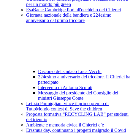
per un mondo più green
EsaBac e Cambridge fiori all'occhiello del Chierici
Giornata nazionale della bandiera e 224esimo
anniversario dal primo tricolore
Discorso del sindaco Luca Vecchi
224esimo anniversario del tricolore. Il Chierici ha
partecipato
Intervento di Antonio Scurati
Messaggio del presidente del Consiglio dei
ministri Giuseppe Conte
Letizia Parmiggiani vince il primo premio di
TuttoMondo contest di Save the children
Proposta formativa “RECYCLING LAB” per studenti
del triennio
Ambiente e memoria civica il Chierici c’è
Erasmus day, continuano i progetti malgrado il Covid