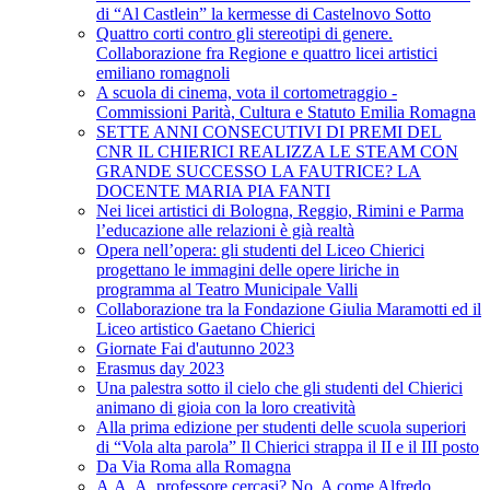
di “Al Castlein” la kermesse di Castelnovo Sotto
Quattro corti contro gli stereotipi di genere.
Collaborazione fra Regione e quattro licei artistici
emiliano romagnoli
A scuola di cinema, vota il cortometraggio -
Commissioni Parità, Cultura e Statuto Emilia Romagna
SETTE ANNI CONSECUTIVI DI PREMI DEL
CNR IL CHIERICI REALIZZA LE STEAM CON
GRANDE SUCCESSO LA FAUTRICE? LA
DOCENTE MARIA PIA FANTI
Nei licei artistici di Bologna, Reggio, Rimini e Parma
l’educazione alle relazioni è già realtà
Opera nell’opera: gli studenti del Liceo Chierici
progettano le immagini delle opere liriche in
programma al Teatro Municipale Valli
Collaborazione tra la Fondazione Giulia Maramotti ed il
Liceo artistico Gaetano Chierici
Giornate Fai d'autunno 2023
Erasmus day 2023
Una palestra sotto il cielo che gli studenti del Chierici
animano di gioia con la loro creatività
Alla prima edizione per studenti delle scuola superiori
di “Vola alta parola” Il Chierici strappa il II e il III posto
Da Via Roma alla Romagna
A.A. A. professore cercasi? No, A come Alfredo