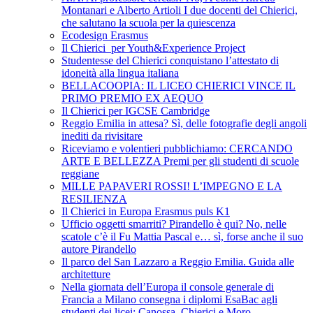
Montanari e Alberto Artioli I due docenti del Chierici,
che salutano la scuola per la quiescenza
Ecodesign Erasmus
Il Chierici per Youth&Experience Project
Studentesse del Chierici conquistano l’attestato di
idoneità alla lingua italiana
BELLACOOPIA: IL LICEO CHIERICI VINCE IL
PRIMO PREMIO EX AEQUO
Il Chierici per IGCSE Cambridge
Reggio Emilia in attesa? Sì, delle fotografie degli angoli
inediti da rivisitare
Riceviamo e volentieri pubblichiamo: CERCANDO
ARTE E BELLEZZA Premi per gli studenti di scuole
reggiane
MILLE PAPAVERI ROSSI! L’IMPEGNO E LA
RESILIENZA
Il Chierici in Europa Erasmus puls K1
Ufficio oggetti smarriti? Pirandello è qui? No, nelle
scatole c’è il Fu Mattia Pascal e… sì, forse anche il suo
autore Pirandello
Il parco del San Lazzaro a Reggio Emilia. Guida alle
architetture
Nella giornata dell’Europa il console generale di
Francia a Milano consegna i diplomi EsaBac agli
studenti dei licei: Canossa, Chierici e Moro