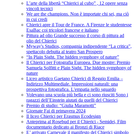
L’arte della libertà “Chierici al cubo” , 12 opere senza
vincoli tecnici
We are the champions. Non è importate chi sei, ma ciò
in cui credi
Chierici apre il Tour de France. A Firenze le studentesse
EsaBac coi tricolori francese e italiano
Pittura ad olio Grande successo il corso di pittura ad
olio del Chierici
Myway's Studios, compagnia indipendente “La critica”,
spettacolo debutta al teatro San Prospero
“In Plain Sight. The hidden symphony of nature”
Il Chierici per Fotografia Europea. Due mostre: Premio
Samuela Solfitti e Plain Sight. The hidden symphony of
nature
Liceo artistico Gaetano Chierici di Reggio Emilia –
Indirizzo Multimediale. Impressioni naturali: una
prospettiva fotografica. L'empatia nello sguardo
Volevano una scuola più bella e ci sono riusciti Sono i
ragazzi dell’Einstein aiutati da quelli del Chierici
Premio di studio: “Giulia Maramotti”
Giornate Fai di primavera 2024
Il liceo Chierici per Erasmus Ecodesign
Anteprima al Rosebud per il Chierici - Semidei, Film
documentario dedicato ai Bronzi di Riace
E’ arrivato Carnevale il manifesto del Chierici simbolo