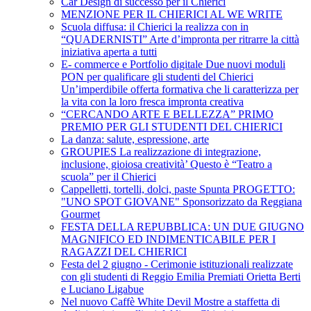
Car Design di successo per il Chierici
MENZIONE PER IL CHIERICI AL WE WRITE
Scuola diffusa: il Chierici la realizza con in
“QUADERNISTI” Arte d’impronta per ritrarre la città
iniziativa aperta a tutti
E- commerce e Portfolio digitale Due nuovi moduli
PON per qualificare gli studenti del Chierici
Un’imperdibile offerta formativa che li caratterizza per
la vita con la loro fresca impronta creativa
“CERCANDO ARTE E BELLEZZA” PRIMO
PREMIO PER GLI STUDENTI DEL CHIERICI
La danza: salute, espressione, arte
GROUPIES La realizzazione di integrazione,
inclusione, gioiosa creatività’ Questo è “Teatro a
scuola” per il Chierici
Cappelletti, tortelli, dolci, paste Spunta PROGETTO:
"UNO SPOT GIOVANE" Sponsorizzato da Reggiana
Gourmet
FESTA DELLA REPUBBLICA: UN DUE GIUGNO
MAGNIFICO ED INDIMENTICABILE PER I
RAGAZZI DEL CHIERICI
Festa del 2 giugno - Cerimonie istituzionali realizzate
con gli studenti di Reggio Emilia Premiati Orietta Berti
e Luciano Ligabue
Nel nuovo Caffè White Devil Mostre a staffetta di