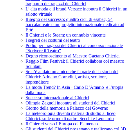
traguardo dei ragazzi del Chierici
L’ alta moda e il brand Versace incontra il Chierici in un
salotto virtuale
Il segno del successo: quattro cicli di esabac, 54
baccalaureate e un progetto internazionale dedicato ad
Erté
Il Chierici e le Steam: un connubio vincente
I segreti dei costumi del teatro
Podio per i ragazzi del Chierici al concorso nazionale
”Scrivere il Teatro”
Degno riconoscimento al Maestro Gaetano Chierici
Reggio Film Festival: il Chierici collabora col maestro
Scillitani
Se n’è andato un amico che fa parte della storia del
Chierici: Adriano Corradini, artista, scrittore,
imprenditore
La moda Trend? In Asia - Carlo D’Amario e l’utopia
dalla moda
Successo internazionale al Chierici
Olimpia Zagnoli incontra gli studenti del Chierici
Giorno della memoria a Palazzo del Governo
La meteorologia diventa materia di studio al liceo
Chierici, sulle orme di padre Secchi e Leonardo
Il Chierici verso l’Europa col Flamenco
Gli studenti del Chierici progettano e realizzano col 3D