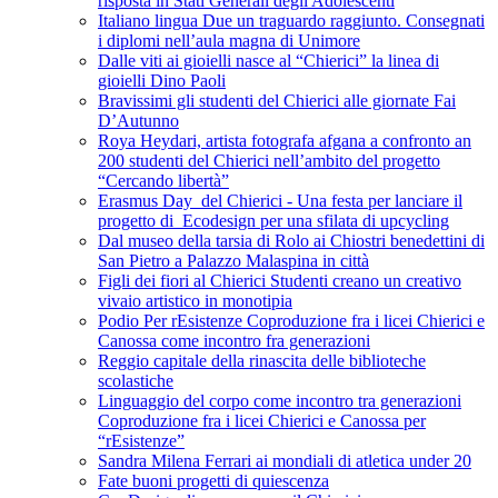
risposta in Stati Generali degli Adolescenti
Italiano lingua Due un traguardo raggiunto. Consegnati
i diplomi nell’aula magna di Unimore
Dalle viti ai gioielli nasce al “Chierici” la linea di
gioielli Dino Paoli
Bravissimi gli studenti del Chierici alle giornate Fai
D’Autunno
Roya Heydari, artista fotografa afgana a confronto an
200 studenti del Chierici nell’ambito del progetto
“Cercando libertà”
Erasmus Day del Chierici - Una festa per lanciare il
progetto di Ecodesign per una sfilata di upcycling
Dal museo della tarsia di Rolo ai Chiostri benedettini di
San Pietro a Palazzo Malaspina in città
Figli dei fiori al Chierici Studenti creano un creativo
vivaio artistico in monotipia
Podio Per rEsistenze Coproduzione fra i licei Chierici e
Canossa come incontro fra generazioni
Reggio capitale della rinascita delle biblioteche
scolastiche
Linguaggio del corpo come incontro tra generazioni
Coproduzione fra i licei Chierici e Canossa per
“rEsistenze”
Sandra Milena Ferrari ai mondiali di atletica under 20
Fate buoni progetti di quiescenza