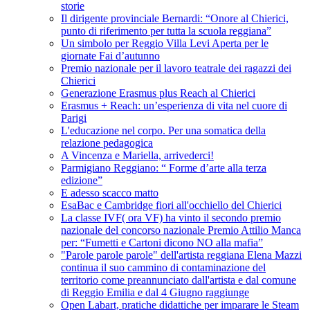
storie
Il dirigente provinciale Bernardi: “Onore al Chierici,
punto di riferimento per tutta la scuola reggiana”
Un simbolo per Reggio Villa Levi Aperta per le
giornate Fai d’autunno
Premio nazionale per il lavoro teatrale dei ragazzi dei
Chierici
Generazione Erasmus plus Reach al Chierici
Erasmus + Reach: un’esperienza di vita nel cuore di
Parigi
L'educazione nel corpo. Per una somatica della
relazione pedagogica
A Vincenza e Mariella, arrivederci!
Parmigiano Reggiano: “ Forme d’arte alla terza
edizione”
E adesso scacco matto
EsaBac e Cambridge fiori all'occhiello del Chierici
La classe IVF( ora VF) ha vinto il secondo premio
nazionale del concorso nazionale Premio Attilio Manca
per: “Fumetti e Cartoni dicono NO alla mafia”
"Parole parole parole" dell'artista reggiana Elena Mazzi
continua il suo cammino di contaminazione del
territorio come preannunciato dall'artista e dal comune
di Reggio Emilia e dal 4 Giugno raggiunge
Open Labart, pratiche didattiche per imparare le Steam