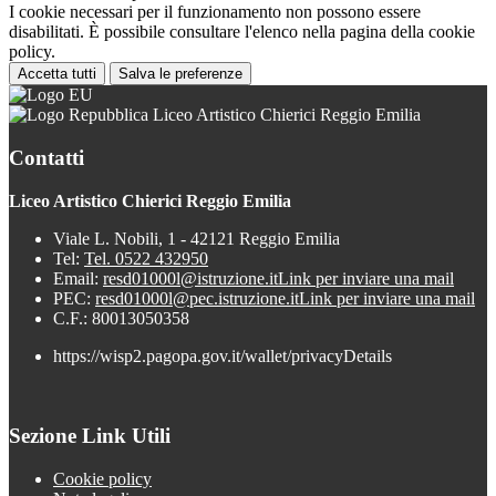
I cookie necessari per il funzionamento non possono essere
disabilitati. È possibile consultare l'elenco nella pagina della cookie
policy.
Accetta tutti
Salva le preferenze
Liceo Artistico Chierici Reggio Emilia
Contatti
Liceo Artistico Chierici Reggio Emilia
Viale L. Nobili, 1 - 42121 Reggio Emilia
Tel:
Tel. 0522 432950
Email:
resd01000l@istruzione.it
Link per inviare una mail
PEC:
resd01000l@pec.istruzione.it
Link per inviare una mail
C.F.: 80013050358
https://wisp2.pagopa.gov.it/wallet/privacyDetails
Sezione Link Utili
Cookie policy