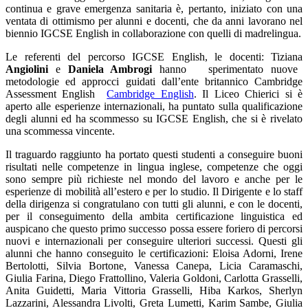
continua e grave emergenza sanitaria è, pertanto, iniziato con una
ventata di ottimismo per alunni e docenti, che da anni lavorano nel
biennio IGCSE English in collaborazione con quelli di madrelingua.
Le referenti del percorso IGCSE English, le docenti: Tiziana
Angiolini
e
Daniela Ambrogi
hanno sperimentato nuove
metodologie ed approcci guidati dall’ente britannico Cambridge
Assessment English
Cambridge English
. Il Liceo Chierici si è
aperto alle esperienze internazionali, ha puntato sulla qualificazione
degli alunni ed ha scommesso su IGCSE English, che si è rivelato
una scommessa vincente.
Il traguardo raggiunto ha portato questi studenti a conseguire buoni
risultati nelle competenze in lingua inglese, competenze che oggi
sono sempre più richieste nel mondo del lavoro e anche per le
esperienze di mobilità all’estero e per lo studio. Il Dirigente e lo staff
della dirigenza si congratulano con tutti gli alunni, e con le docenti,
per il conseguimento della ambita certificazione linguistica ed
auspicano che questo primo successo possa essere foriero di percorsi
nuovi e internazionali per conseguire ulteriori successi. Questi gli
alunni che hanno conseguito le certificazioni: Eloisa Adorni, Irene
Bertolotti, Silvia Bortone, Vanessa Canepa, Licia Caramaschi,
Giulia Farina, Diego Frattollino, Valeria Goldoni, Carlotta Grasselli,
Anita Guidetti, Maria Vittoria Grasselli, Hiba Karkos, Sherlyn
Lazzarini, Alessandra Livolti, Greta Lumetti, Karim Sambe, Giulia