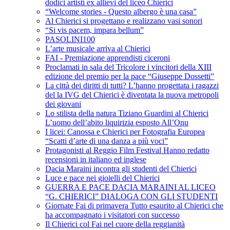
dodici artisti ex allievi del liceo Chierici
“Welcome stories - Questo albergo è una casa”
Al Chierici si progettano e realizzano vasi sonori
“Si vis pacem, impara bellum”
PASOLINI100
L’arte musicale arriva al Chierici
FAI - Premiazione apprendisti ciceroni
Proclamati in sala del Tricolore i vincitori della XIII
edizione del premio per la pace “Giuseppe Dossetti”
La città dei diritti di tutti? L’hanno progettata i ragazzi
del la IVG del Chierici è diventata la nuova metropoli
dei giovani
Lo stilista della natura Tiziano Guardini al Chierici
L’uomo dell’abito liquirizia esposto All’Onu
I licei: Canossa e Chierici per Fotografia Europea
“Scatti d’arte di una danza a più voci”
Protagonisti al Reggio Film Festival Hanno redatto
recensioni in italiano ed inglese
Dacia Maraini incontra gli studenti del Chierici
Luce e pace nei gioielli del Chierici
GUERRA E PACE DACIA MARAINI AL LICEO
“G. CHIERICI” DIALOGA CON GLI STUDENTI
Giornate Fai di primavera Tutto esaurito al Chierici che
ha accompagnato i visitatori con successo
Il Chierici col Fai nel cuore della reggianità