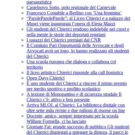
paesaggistica
Castelnovo Sotto, polo regionale del Carnevale
Francesco Costabile a Berlino con ’Una femmina’
“ParoleParoleParole”: al Liceo Chierici e a palazzo dei
Musei viene inaugurata l’opera di Elena Mazzi
Gli studenti del Chierici rendono indelebile nei cuori e
nella mente le storie dei deportati reggiani
I ragazzi del Chierici premiati dal CNR
Il Comitato Pari Opportunità delle Avvocate e degli
Avvocati avrà un logo, lo hanno realizzato gli studenti
del Chierici
Una scuola europea che dialoga e collabora col
territorio
Il liceo artistico Chierici risponde alla call lionistica
Open Days Chierici
È uno studente del Chierici a vincere il primo premio
per merito sportivo e profitto scolastico
A lezione di Monopattino e di sicurezza stradale Il
Chierici c’è: attivo e ben presente
Arriva MLOL al Chierici. La biblioteca digitale con
oltre sette mila riviste e due milioni di risorse on line
Docente, amico, sempre impegnato per la scuola
William Formella, ci ha lasciato
Giornate Fai: grande successo di pubblico Gli studenti
del Chierici dispiegati a spiegare la dimora, il parco le