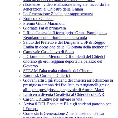
rEsistenze - video istallazione integrale, raccordo fra
generazioni al Chiostro della Ghiara
La Generazione Z balla per rappresentarsi
Romeo e Giulietta
Premio Giulia Maramotti
Giornate Fai di primavera
Il Re della tavola Il formaggio ‘Grana Parmigiano-
Reggiano’ entra trionfalmente a scuola
Saluto del Prefetto e del Dirigente USP di Reggio
Emilia in occasione della “Giornata della memoria”
Carnevale Castelnovo di Sotto
Il Giorno della Memoria. Gli studenti del Chierici
onorano gli eroi reggiani deportati a palazzo del
Governo
STEAM l’alta realtà culturale del Chierici
Eurodesk Corner al Chierici
Giovani artisti già studenti del chierici arricchiscono la
prestigiosa strenna del Pio Istituto Artigianelli grazie
all’opera prestigiosa e pregevole di Aurora Marzi
La ricerca diventa Creatività al Chierici col CNR
Caschi CREattivi per salvare la vita
Arriva il DELF scolaire B1 e gli studenti partono per
l’Europa
Come sta la Generazione Z nella nostra città? La