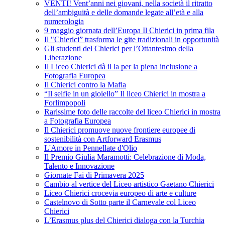
VENTI! Vent’anni nei giovani, nella società il ritratto
dell’ambiguità e delle domande legate all’età e alla
numerologia
9 maggio giornata dell’Europa Il Chierici in prima fila
Il "Chierici” trasforma le gite tradizionali in opportunità
Gli studenti del Chierici per l’Ottantesimo della
Liberazione
Il Liceo Chierici dà il la per la piena inclusione a
Fotografia Europea
Il Chierici contro la Mafia
“Il selfie in un gioiello” Il liceo Chierici in mostra a
Forlimpopoli
Rarissime foto delle raccolte del liceo Chierici in mostra
a Fotografia Europea
Il Chierici promuove nuove frontiere europee di
sostenibilità con Artforward Erasmus
L'Amore in Pennellate d'Olio
Il Premio Giulia Maramotti: Celebrazione di Moda,
Talento e Innovazione
Giornate Fai di Primavera 2025
Cambio al vertice del Liceo artistico Gaetano Chierici
Liceo Chierici crocevia europeo di arte e culture
Castelnovo di Sotto parte il Carnevale col Liceo
Chierici
L’Erasmus plus del Chierici dialoga con la Turchia