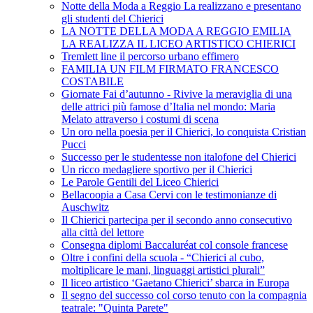
Notte della Moda a Reggio La realizzano e presentano
gli studenti del Chierici
LA NOTTE DELLA MODA A REGGIO EMILIA
LA REALIZZA IL LICEO ARTISTICO CHIERICI
Tremlett line il percorso urbano effimero
FAMILIA UN FILM FIRMATO FRANCESCO
COSTABILE
Giornate Fai d’autunno - Rivive la meraviglia di una
delle attrici più famose d’Italia nel mondo: Maria
Melato attraverso i costumi di scena
Un oro nella poesia per il Chierici, lo conquista Cristian
Pucci
Successo per le studentesse non italofone del Chierici
Un ricco medagliere sportivo per il Chierici
Le Parole Gentili del Liceo Chierici
Bellacoopia a Casa Cervi con le testimonianze di
Auschwitz
Il Chierici partecipa per il secondo anno consecutivo
alla città del lettore
Consegna diplomi Baccaluréat col console francese
Oltre i confini della scuola - “Chierici al cubo,
moltiplicare le mani, linguaggi artistici plurali”
Il liceo artistico ‘Gaetano Chierici’ sbarca in Europa
Il segno del successo col corso tenuto con la compagnia
teatrale: "Quinta Parete"