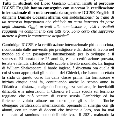
Tutti
gli
studenti
del Liceo Gaetano Chierici iscritti al
percorso
IGCSE English
hanno conseguito con successo la certificazione
internazionale di scuola secondaria superiore IGCSE English
. Il
dirigente
Daniele Corzani
afferma con soddisfazione:”
Si tratta di
un percorso impegnativo che richiede un certo impegno da parte
degli studenti. Oggi, arrivati alla conclusione e, visti i risultati
raggiunti mi complimento con tutti loro. Sono certo che sapranno
mettere a frutto le competenze acquisite”.
Cambridge IGCSE è la certificazione internazionale più conosciuta,
riconosciuta dalle università più prestigiose e dai datori di lavoro nel
mondo ed è un passaporto internazionale per lo sviluppo e il
successo. Elaborata oltre 25 anni fa, è una certificazione provata,
testata e ritenuta affidabile dalle scuole a livello mondiale.
La lingua
di
William Shakespeare,
il bardo
inglese, è diventata ora quella di
cui si sono appropriati gli studenti del Chierici, che hanno accettato
la sfida di questo corso fin dalla classe prima. La formazione è
iniziata cinque anni fa, continuando anche lo scorso anno in
Didattica a distanza, malgrado l’emergenza sanitaria, le inevitabili
difficoltà e le interruzioni. Il Chierici è l’unica scuola sul territorio
reggiano che può vantare di essere scuola Cambridge ed ha
fortemente voluto attuare un corso per gli studenti affinché
ottengano certificazioni internazionali, operando in sinergia con gli
alunni, con un team di docenti che insieme a loro, non ha mai
rinunciato al raggiungimento dell’obiettivo.
Il 2021, malgrado la