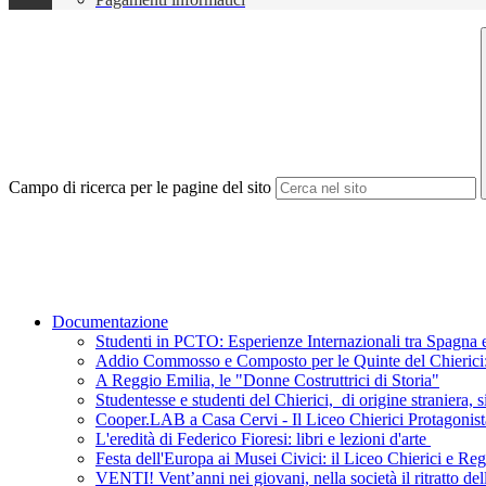
Campo di ricerca per le pagine del sito
Documentazione
Studenti in PCTO: Esperienze Internazionali tra Spagna e
Addio Commosso e Composto per le Quinte del Chierici: L
A Reggio Emilia, le "Donne Costruttrici di Storia"
Studentesse e studenti del Chierici, di origine straniera, s
Cooper.LAB a Casa Cervi - Il Liceo Chierici Protagonist
L'eredità di Federico Fioresi: libri e lezioni d'arte
Festa dell'Europa ai Musei Civici: il Liceo Chierici e R
VENTI! Vent’anni nei giovani, nella società il ritratto de