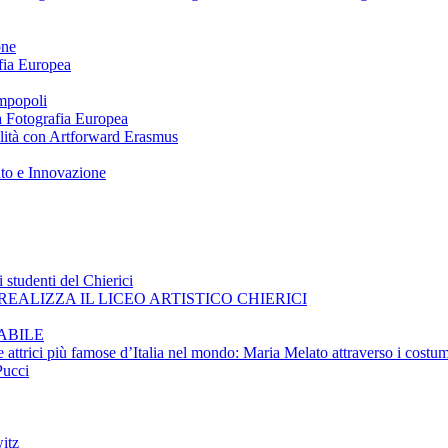
one
afia Europea
impopoli
 a Fotografia Europea
ilità con Artforward Erasmus
nto e Innovazione
 studenti del Chierici
EALIZZA IL LICEO ARTISTICO CHIERICI
ABILE
e attrici più famose d’Italia nel mondo: Maria Melato attraverso i costum
Pucci
itz