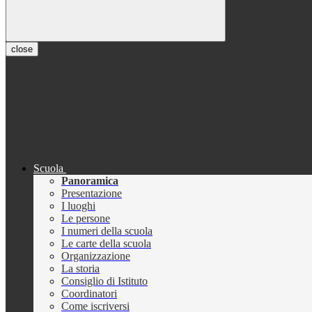
close
Scuola
Panoramica
Presentazione
I luoghi
Le persone
I numeri della scuola
Le carte della scuola
Organizzazione
La storia
Consiglio di Istituto
Coordinatori
Come iscriversi