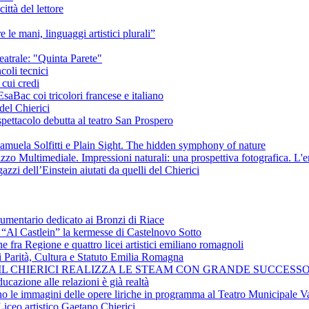
ittà del lettore
e le mani, linguaggi artistici plurali”
eatrale: "Quinta Parete"
coli tecnici
 cui credi
saBac coi tricolori francese e italiano
del Chierici
pettacolo debutta al teatro San Prospero
amuela Solfitti e Plain Sight. The hidden symphony of nature
izzo Multimediale. Impressioni naturali: una prospettiva fotografica. L'
azzi dell’Einstein aiutati da quelli del Chierici
cumentario dedicato ai Bronzi di Riace
i “Al Castlein” la kermesse di Castelnovo Sotto
ne fra Regione e quattro licei artistici emiliano romagnoli
i Parità, Cultura e Statuto Emilia Romagna
 IL CHIERICI REALIZZA LE STEAM CON GRANDE SUCCESSO
ucazione alle relazioni è già realtà
ano le immagini delle opere liriche in programma al Teatro Municipale Va
Liceo artistico Gaetano Chierici