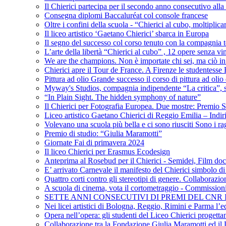
Il Chierici partecipa per il secondo anno consecutivo alla c
Consegna diplomi Baccaluréat col console francese
Oltre i confini della scuola - “Chierici al cubo, moltiplicar
Il liceo artistico ‘Gaetano Chierici’ sbarca in Europa
Il segno del successo col corso tenuto con la compagnia t
L’arte della libertà “Chierici al cubo” , 12 opere senza vin
We are the champions. Non è importate chi sei, ma ciò in
Chierici apre il Tour de France. A Firenze le studentesse E
Pittura ad olio Grande successo il corso di pittura ad olio 
Myway's Studios, compagnia indipendente “La critica”, s
“In Plain Sight. The hidden symphony of nature”
Il Chierici per Fotografia Europea. Due mostre: Premio S
Liceo artistico Gaetano Chierici di Reggio Emilia – Indir
Volevano una scuola più bella e ci sono riusciti Sono i rag
Premio di studio: “Giulia Maramotti”
Giornate Fai di primavera 2024
Il liceo Chierici per Erasmus Ecodesign
Anteprima al Rosebud per il Chierici - Semidei, Film do
E’ arrivato Carnevale il manifesto del Chierici simbolo d
Quattro corti contro gli stereotipi di genere. Collaborazio
A scuola di cinema, vota il cortometraggio - Commission
SETTE ANNI CONSECUTIVI DI PREMI DEL CNR
Nei licei artistici di Bologna, Reggio, Rimini e Parma l’ed
Opera nell’opera: gli studenti del Liceo Chierici progett
Collaborazione tra la Fondazione Giulia Maramotti ed il 