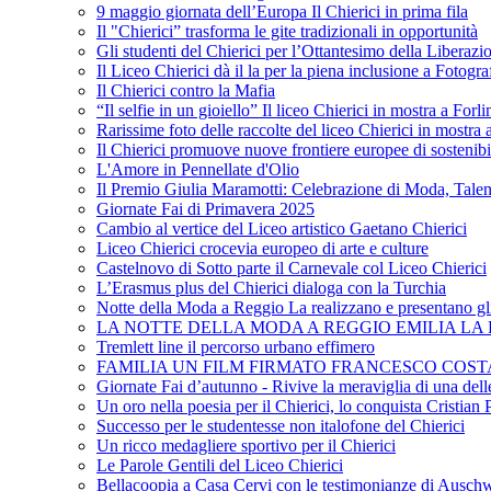
9 maggio giornata dell’Europa Il Chierici in prima fila
Il "Chierici” trasforma le gite tradizionali in opportunità
Gli studenti del Chierici per l’Ottantesimo della Liberazi
Il Liceo Chierici dà il la per la piena inclusione a Fotogr
Il Chierici contro la Mafia
“Il selfie in un gioiello” Il liceo Chierici in mostra a Forl
Rarissime foto delle raccolte del liceo Chierici in mostra
Il Chierici promuove nuove frontiere europee di sostenib
L'Amore in Pennellate d'Olio
Il Premio Giulia Maramotti: Celebrazione di Moda, Tale
Giornate Fai di Primavera 2025
Cambio al vertice del Liceo artistico Gaetano Chierici
Liceo Chierici crocevia europeo di arte e culture
Castelnovo di Sotto parte il Carnevale col Liceo Chierici
L’Erasmus plus del Chierici dialoga con la Turchia
Notte della Moda a Reggio La realizzano e presentano gli
LA NOTTE DELLA MODA A REGGIO EMILIA LA R
Tremlett line il percorso urbano effimero
FAMILIA UN FILM FIRMATO FRANCESCO COST
Giornate Fai d’autunno - Rivive la meraviglia di una dell
Un oro nella poesia per il Chierici, lo conquista Cristian 
Successo per le studentesse non italofone del Chierici
Un ricco medagliere sportivo per il Chierici
Le Parole Gentili del Liceo Chierici
Bellacoopia a Casa Cervi con le testimonianze di Auschw