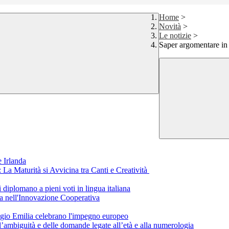
Home
>
Novità
>
Le notizie
>
Saper argomentare in p
 Irlanda
a Maturità si Avvicina tra Canti e Creatività
i diplomano a pieni voti in lingua italiana
a nell'Innovazione Cooperativa
eggio Emilia celebrano l'impegno europeo
ll’ambiguità e delle domande legate all’età e alla numerologia