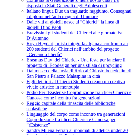
Come sta la Generazione Z nella nostra città? La
risposta in Stati Generali degli Adolescenti
Italiano lingua Due un traguardo raggiunto. Consegnati
i diplomi nell’aula magna di Unimore
Dalle viti ai gioielli nasce al “Chierici” la linea di
gioielli Dino Paoli
Bravissimi gli studenti del Chierici alle giornate Fai
D’Autunno
Roya Heydari, artista fotografa afgana a confronto an
200 studenti del Chierici nell’ambito del progetto
“Cercando libertà”
Erasmus Day del Chierici - Una festa per lanciare il
progetto di Ecodesign per una sfilata di upcycling
Dal museo della tarsia di Rolo ai Chiostri benedettini di
San Pietro a Palazzo Malaspina in città
Figli dei fiori al Chierici Studenti creano un creativo
vivaio artistico in monotipia
Podio Per rEsistenze Coproduzione fra i licei Chierici e
Canossa come incontro fra generazioni
Reggio capitale della rinascita delle biblioteche
scolastiche
Linguaggio del corpo come incontro tra generazioni
Coproduzione fra i licei Chierici e Canossa per
“rEsistenze”
Sandra Milena Ferrari ai mondiali di atletica under 20