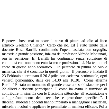
E poteva forse mai mancare il corso di pittura ad olio al liceo
artistico Gaetano Chierici? Certo che no. Ed è stato tenuto dalla
docente Rosa Barrilli, continuando l’opera lasciata con orgoglio,
maestria e grande passione, iniziata dal professor Alfredo Montanari,
ora in pensione. E, Barrilli ha continuato senza soluzione di
continuità con non meno entusiasmo e professionalità. Ha tenuto nel
corso di questo anno scolastico un percorso di pittura ad olio e
materica, che si è concluso in questi giorni. Il percorso è iniziato il
23 Febbraio e terminato il 26 Aprile, con cadenza settimanale, ogni
venerdì pomeriggio, dalle ore 14.30 alle 16.30. Come afferma
Barilli:” È stato un momento di grande crescita e soddisfazione per i
22 allievi e docenti partecipanti. Il corso ha avuto la funzione di
contribuire, in sinergia con le Discipline pittoriche, all’acquisizione e
all’approfondimento delle tecniche e procedure specifiche”. I
discenti, studenti e docenti hanno imparato a maneggiare i materiali,
miscelare i colori e applicare le pennellate in maniera efficace. Poi a