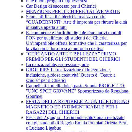
Fate buoni progetti di quiescenza
Car Design di successo per il Chierici
MENZIONE PER IL CHIERICI AL WE WRITE
Scuola diffusa: il Chierici la realizza con in
“QUADERNISTI” Arte d’impronta per ritrarre la città
iniziativa aperta a tutti
E- commerce e Portfolio digitale Due nuovi moduli
PON per qualificare gli studenti del Chierici
Un’imperdibile offerta formativa che li caratterizza per
la vita con la loro fresca impronta creativa
“CERCANDO ARTE E BELLEZZA” PRIMO
PREMIO PER GLI STUDENTI DEL CHIERICI
La danza: salute, espressione, arte
GROUPIES La realizzazione di integrazione,
inclusione, gioiosa creatività’ Questo è “Teatro a
scuola” per il Chierici
Cappelletti, tortelli, dolci, paste Spunta PROGETTO:
"UNO SPOT GIOVANE" Sponsorizzato da Reggiana
Gourmet
FESTA DELLA REPUBBLICA: UN DUE GIUGNO
MAGNIFICO ED INDIMENTICABILE PER I
RAGAZZI DEL CHIERICI
Festa del 2 giugno - Cerimonie istituzionali realizzate
con gli studenti di Reggio Emilia Premiati Orietta Berti
e Luciano Ligabue