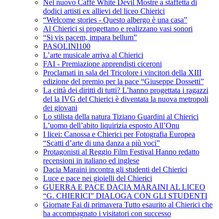
Nel nuovo Caffè White Devil Mostre a staffetta di
dodici artisti ex allievi del liceo Chierici
“Welcome stories - Questo albergo è una casa”
Al Chierici si progettano e realizzano vasi sonori
“Si vis pacem, impara bellum”
PASOLINI100
L’arte musicale arriva al Chierici
FAI - Premiazione apprendisti ciceroni
Proclamati in sala del Tricolore i vincitori della XIII
edizione del premio per la pace “Giuseppe Dossetti”
La città dei diritti di tutti? L’hanno progettata i ragazzi
del la IVG del Chierici è diventata la nuova metropoli
dei giovani
Lo stilista della natura Tiziano Guardini al Chierici
L’uomo dell’abito liquirizia esposto All’Onu
I licei: Canossa e Chierici per Fotografia Europea
“Scatti d’arte di una danza a più voci”
Protagonisti al Reggio Film Festival Hanno redatto
recensioni in italiano ed inglese
Dacia Maraini incontra gli studenti del Chierici
Luce e pace nei gioielli del Chierici
GUERRA E PACE DACIA MARAINI AL LICEO
“G. CHIERICI” DIALOGA CON GLI STUDENTI
Giornate Fai di primavera Tutto esaurito al Chierici che
ha accompagnato i visitatori con successo