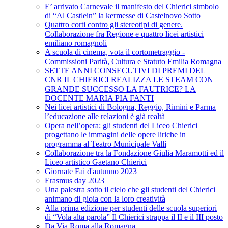
E’ arrivato Carnevale il manifesto del Chierici simbolo
di “Al Castlein” la kermesse di Castelnovo Sotto
Quattro corti contro gli stereotipi di genere.
Collaborazione fra Regione e quattro licei artistici
emiliano romagnoli
A scuola di cinema, vota il cortometraggio -
Commissioni Parità, Cultura e Statuto Emilia Romagna
SETTE ANNI CONSECUTIVI DI PREMI DEL
CNR IL CHIERICI REALIZZA LE STEAM CON
GRANDE SUCCESSO LA FAUTRICE? LA
DOCENTE MARIA PIA FANTI
Nei licei artistici di Bologna, Reggio, Rimini e Parma
l’educazione alle relazioni è già realtà
Opera nell’opera: gli studenti del Liceo Chierici
progettano le immagini delle opere liriche in
programma al Teatro Municipale Valli
Collaborazione tra la Fondazione Giulia Maramotti ed il
Liceo artistico Gaetano Chierici
Giornate Fai d'autunno 2023
Erasmus day 2023
Una palestra sotto il cielo che gli studenti del Chierici
animano di gioia con la loro creatività
Alla prima edizione per studenti delle scuola superiori
di “Vola alta parola” Il Chierici strappa il II e il III posto
Da Via Roma alla Romagna