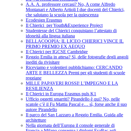
A.A. A. professore cercasi? No, A come Alfredo
Montanari e Alberto Artioli I due docenti del Chierici,
che salutano la scuola per la quiescenza
Ecodesign Erasmus
Il Chierici per Youth&Experience Project
Studentesse del Chierici conquistano l’attestato di
idoneità alla lingua italiana
BELLACOOPIA: IL LICEO CHIERICI VINCE IL
PRIMO PREMIO EX AEQUO
Il Chierici per IGCSE Cambridge
Reggio Emilia in attesa? Sì, delle fotografie degli angoli
inediti da rivisitare
Riceviamo e volentieri pubblichiamo: CERCANDO
ARTE E BELLEZZA Premi per gli studenti di scuole
reggiane
MILLE PAPAVERI ROSSI! L’IMPEGNO E LA
RESILIENZA
Il Chierici in Europa Erasmus puls K1
Ufficio oggetti smarriti? Pirandello è qui? No, nelle
scatole c’è il Fu Mattia Pascal e… sì, forse anche il suo
autore Pirandello
Il parco del San Lazzaro a Reggio Emilia. Guida alle
architetture
Nella giornata dell’Europa il console generale di
Francia a Milano consegna i diplomi EsaBac agli