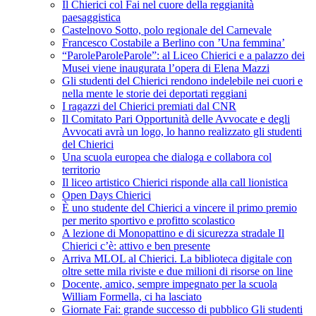
Il Chierici col Fai nel cuore della reggianità
paesaggistica
Castelnovo Sotto, polo regionale del Carnevale
Francesco Costabile a Berlino con ’Una femmina’
“ParoleParoleParole”: al Liceo Chierici e a palazzo dei
Musei viene inaugurata l’opera di Elena Mazzi
Gli studenti del Chierici rendono indelebile nei cuori e
nella mente le storie dei deportati reggiani
I ragazzi del Chierici premiati dal CNR
Il Comitato Pari Opportunità delle Avvocate e degli
Avvocati avrà un logo, lo hanno realizzato gli studenti
del Chierici
Una scuola europea che dialoga e collabora col
territorio
Il liceo artistico Chierici risponde alla call lionistica
Open Days Chierici
È uno studente del Chierici a vincere il primo premio
per merito sportivo e profitto scolastico
A lezione di Monopattino e di sicurezza stradale Il
Chierici c’è: attivo e ben presente
Arriva MLOL al Chierici. La biblioteca digitale con
oltre sette mila riviste e due milioni di risorse on line
Docente, amico, sempre impegnato per la scuola
William Formella, ci ha lasciato
Giornate Fai: grande successo di pubblico Gli studenti