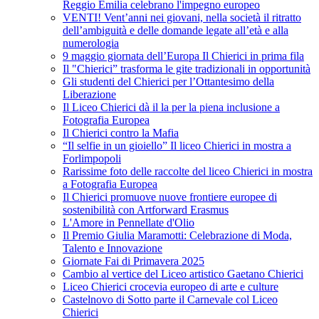
Reggio Emilia celebrano l'impegno europeo
VENTI! Vent’anni nei giovani, nella società il ritratto
dell’ambiguità e delle domande legate all’età e alla
numerologia
9 maggio giornata dell’Europa Il Chierici in prima fila
Il "Chierici” trasforma le gite tradizionali in opportunità
Gli studenti del Chierici per l’Ottantesimo della
Liberazione
Il Liceo Chierici dà il la per la piena inclusione a
Fotografia Europea
Il Chierici contro la Mafia
“Il selfie in un gioiello” Il liceo Chierici in mostra a
Forlimpopoli
Rarissime foto delle raccolte del liceo Chierici in mostra
a Fotografia Europea
Il Chierici promuove nuove frontiere europee di
sostenibilità con Artforward Erasmus
L'Amore in Pennellate d'Olio
Il Premio Giulia Maramotti: Celebrazione di Moda,
Talento e Innovazione
Giornate Fai di Primavera 2025
Cambio al vertice del Liceo artistico Gaetano Chierici
Liceo Chierici crocevia europeo di arte e culture
Castelnovo di Sotto parte il Carnevale col Liceo
Chierici