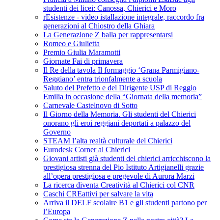
studenti dei licei: Canossa, Chierici e Moro
rEsistenze - video istallazione integrale, raccordo fra
generazioni al Chiostro della Ghiara
La Generazione Z balla per rappresentarsi
Romeo e Giulietta
Premio Giulia Maramotti
Giornate Fai di primavera
Il Re della tavola Il formaggio ‘Grana Parmigiano-
Reggiano’ entra trionfalmente a scuola
Saluto del Prefetto e del Dirigente USP di Reggio
Emilia in occasione della “Giornata della memoria”
Carnevale Castelnovo di Sotto
Il Giorno della Memoria. Gli studenti del Chierici
onorano gli eroi reggiani deportati a palazzo del
Governo
STEAM l’alta realtà culturale del Chierici
Eurodesk Corner al Chierici
Giovani artisti già studenti del chierici arricchiscono la
prestigiosa strenna del Pio Istituto Artigianelli grazie
all’opera prestigiosa e pregevole di Aurora Marzi
La ricerca diventa Creatività al Chierici col CNR
Caschi CREattivi per salvare la vita
Arriva il DELF scolaire B1 e gli studenti partono per
l’Europa