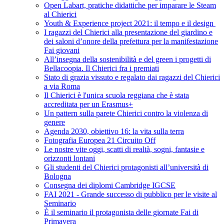
Open Labart, pratiche didattiche per imparare le Steam
al Chierici
Youth & Experience project 2021: il tempo e il design
I ragazzi del Chierici alla presentazione del giardino e
dei saloni d’onore della prefettura per la manifestazione
Fai giovani
All’insegna della sostenibilità e del green i progetti di
Bellacoopia. Il Chierici fra i premiati
Stato di grazia vissuto e regalato dai ragazzi del Chierici
a via Roma
Il Chierici è l'unica scuola reggiana che è stata
accreditata per un Erasmus+
Un pattern sulla parete Chierici contro la violenza di
genere
Agenda 2030, obiettivo 16: la vita sulla terra
Fotografia Europea 21 Circuito Off
Le nostre vite oggi, scatti di realtà, sogni, fantasie e
orizzonti lontani
Gli studenti del Chierici protagonisti all’università di
Bologna
Consegna dei diplomi Cambridge IGCSE
FAI 2021 - Grande successo di pubblico per le visite al
Seminario
È il seminario il protagonista delle giornate Fai di
Primavera