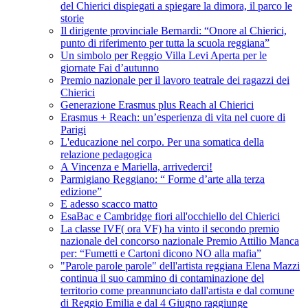
del Chierici dispiegati a spiegare la dimora, il parco le
storie
Il dirigente provinciale Bernardi: “Onore al Chierici,
punto di riferimento per tutta la scuola reggiana”
Un simbolo per Reggio Villa Levi Aperta per le
giornate Fai d’autunno
Premio nazionale per il lavoro teatrale dei ragazzi dei
Chierici
Generazione Erasmus plus Reach al Chierici
Erasmus + Reach: un’esperienza di vita nel cuore di
Parigi
L'educazione nel corpo. Per una somatica della
relazione pedagogica
A Vincenza e Mariella, arrivederci!
Parmigiano Reggiano: “ Forme d’arte alla terza
edizione”
E adesso scacco matto
EsaBac e Cambridge fiori all'occhiello del Chierici
La classe IVF( ora VF) ha vinto il secondo premio
nazionale del concorso nazionale Premio Attilio Manca
per: “Fumetti e Cartoni dicono NO alla mafia”
"Parole parole parole" dell'artista reggiana Elena Mazzi
continua il suo cammino di contaminazione del
territorio come preannunciato dall'artista e dal comune
di Reggio Emilia e dal 4 Giugno raggiunge