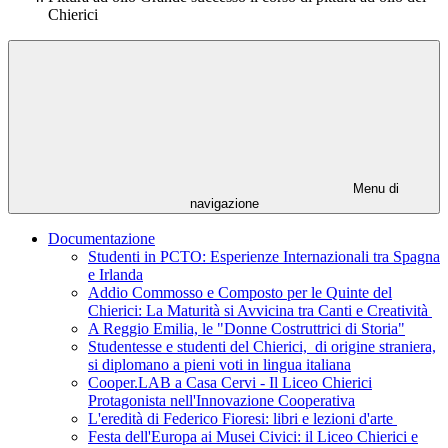
Chierici
Menu di
navigazione
Documentazione
Studenti in PCTO: Esperienze Internazionali tra Spagna
e Irlanda
Addio Commosso e Composto per le Quinte del
Chierici: La Maturità si Avvicina tra Canti e Creatività
A Reggio Emilia, le "Donne Costruttrici di Storia"
Studentesse e studenti del Chierici, di origine straniera,
si diplomano a pieni voti in lingua italiana
Cooper.LAB a Casa Cervi - Il Liceo Chierici
Protagonista nell'Innovazione Cooperativa
L'eredità di Federico Fioresi: libri e lezioni d'arte
Festa dell'Europa ai Musei Civici: il Liceo Chierici e