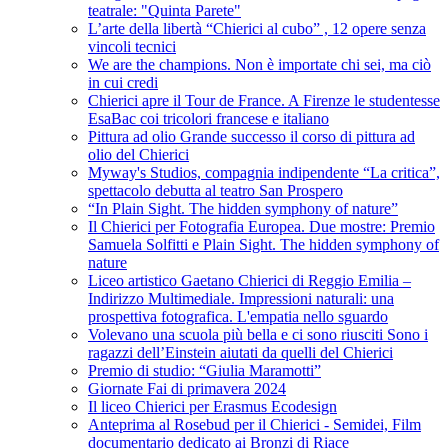
teatrale: "Quinta Parete"
L’arte della libertà “Chierici al cubo” , 12 opere senza
vincoli tecnici
We are the champions. Non è importate chi sei, ma ciò
in cui credi
Chierici apre il Tour de France. A Firenze le studentesse
EsaBac coi tricolori francese e italiano
Pittura ad olio Grande successo il corso di pittura ad
olio del Chierici
Myway's Studios, compagnia indipendente “La critica”,
spettacolo debutta al teatro San Prospero
“In Plain Sight. The hidden symphony of nature”
Il Chierici per Fotografia Europea. Due mostre: Premio
Samuela Solfitti e Plain Sight. The hidden symphony of
nature
Liceo artistico Gaetano Chierici di Reggio Emilia –
Indirizzo Multimediale. Impressioni naturali: una
prospettiva fotografica. L'empatia nello sguardo
Volevano una scuola più bella e ci sono riusciti Sono i
ragazzi dell’Einstein aiutati da quelli del Chierici
Premio di studio: “Giulia Maramotti”
Giornate Fai di primavera 2024
Il liceo Chierici per Erasmus Ecodesign
Anteprima al Rosebud per il Chierici - Semidei, Film
documentario dedicato ai Bronzi di Riace