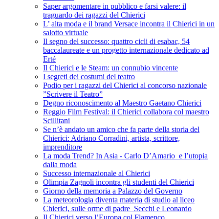
Saper argomentare in pubblico e farsi valere: il
traguardo dei ragazzi del Chierici
L’ alta moda e il brand Versace incontra il Chierici in un
salotto virtuale
Il segno del successo: quattro cicli di esabac, 54
baccalaureate e un progetto internazionale dedicato ad
Erté
Il Chierici e le Steam: un connubio vincente
I segreti dei costumi del teatro
Podio per i ragazzi del Chierici al concorso nazionale
”Scrivere il Teatro”
Degno riconoscimento al Maestro Gaetano Chierici
Reggio Film Festival: il Chierici collabora col maestro
Scillitani
Se n’è andato un amico che fa parte della storia del
Chierici: Adriano Corradini, artista, scrittore,
imprenditore
La moda Trend? In Asia - Carlo D’Amario e l’utopia
dalla moda
Successo internazionale al Chierici
Olimpia Zagnoli incontra gli studenti del Chierici
Giorno della memoria a Palazzo del Governo
La meteorologia diventa materia di studio al liceo
Chierici, sulle orme di padre Secchi e Leonardo
Il Chierici verso l’Europa col Flamenco