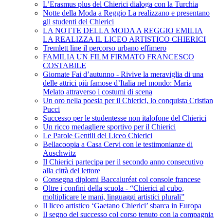
L’Erasmus plus del Chierici dialoga con la Turchia
Notte della Moda a Reggio La realizzano e presentano
gli studenti del Chierici
LA NOTTE DELLA MODA A REGGIO EMILIA
LA REALIZZA IL LICEO ARTISTICO CHIERICI
Tremlett line il percorso urbano effimero
FAMILIA UN FILM FIRMATO FRANCESCO
COSTABILE
Giornate Fai d’autunno - Rivive la meraviglia di una
delle attrici più famose d’Italia nel mondo: Maria
Melato attraverso i costumi di scena
Un oro nella poesia per il Chierici, lo conquista Cristian
Pucci
Successo per le studentesse non italofone del Chierici
Un ricco medagliere sportivo per il Chierici
Le Parole Gentili del Liceo Chierici
Bellacoopia a Casa Cervi con le testimonianze di
Auschwitz
Il Chierici partecipa per il secondo anno consecutivo
alla città del lettore
Consegna diplomi Baccaluréat col console francese
Oltre i confini della scuola - “Chierici al cubo,
moltiplicare le mani, linguaggi artistici plurali”
Il liceo artistico ‘Gaetano Chierici’ sbarca in Europa
Il segno del successo col corso tenuto con la compagnia