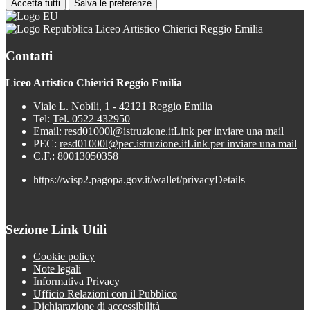
Accetta tutti
Salva le preferenze
Liceo Artistico Chierici Reggio Emilia
Contatti
Liceo Artistico Chierici Reggio Emilia
Viale L. Nobili, 1 - 42121 Reggio Emilia
Tel:
Tel. 0522 432950
Email:
resd01000l@istruzione.it
Link per inviare una mail
PEC:
resd01000l@pec.istruzione.it
Link per inviare una mail
C.F.: 80013050358
https://wisp2.pagopa.gov.it/wallet/privacyDetails
Sezione Link Utili
Cookie policy
Note legali
Informativa Privacy
Ufficio Relazioni con il Pubblico
Dichiarazione di accessibilità