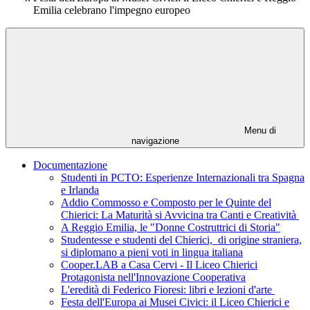
Emilia celebrano l'impegno europeo
Menu di
navigazione
Documentazione
Studenti in PCTO: Esperienze Internazionali tra Spagna
e Irlanda
Addio Commosso e Composto per le Quinte del
Chierici: La Maturità si Avvicina tra Canti e Creatività
A Reggio Emilia, le "Donne Costruttrici di Storia"
Studentesse e studenti del Chierici, di origine straniera,
si diplomano a pieni voti in lingua italiana
Cooper.LAB a Casa Cervi - Il Liceo Chierici
Protagonista nell'Innovazione Cooperativa
L'eredità di Federico Fioresi: libri e lezioni d'arte
Festa dell'Europa ai Musei Civici: il Liceo Chierici e