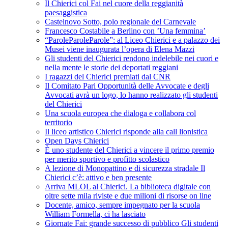
Il Chierici col Fai nel cuore della reggianità
paesaggistica
Castelnovo Sotto, polo regionale del Carnevale
Francesco Costabile a Berlino con ’Una femmina’
“ParoleParoleParole”: al Liceo Chierici e a palazzo dei
Musei viene inaugurata l’opera di Elena Mazzi
Gli studenti del Chierici rendono indelebile nei cuori e
nella mente le storie dei deportati reggiani
I ragazzi del Chierici premiati dal CNR
Il Comitato Pari Opportunità delle Avvocate e degli
Avvocati avrà un logo, lo hanno realizzato gli studenti
del Chierici
Una scuola europea che dialoga e collabora col
territorio
Il liceo artistico Chierici risponde alla call lionistica
Open Days Chierici
È uno studente del Chierici a vincere il primo premio
per merito sportivo e profitto scolastico
A lezione di Monopattino e di sicurezza stradale Il
Chierici c’è: attivo e ben presente
Arriva MLOL al Chierici. La biblioteca digitale con
oltre sette mila riviste e due milioni di risorse on line
Docente, amico, sempre impegnato per la scuola
William Formella, ci ha lasciato
Giornate Fai: grande successo di pubblico Gli studenti