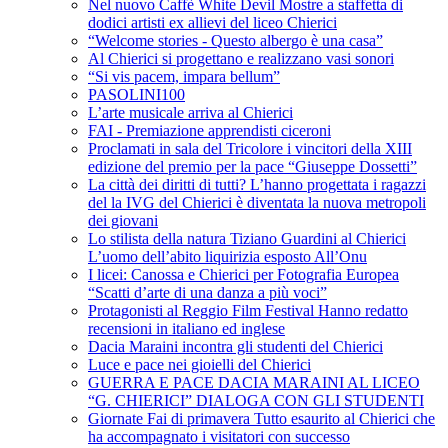
Nel nuovo Caffè White Devil Mostre a staffetta di
dodici artisti ex allievi del liceo Chierici
“Welcome stories - Questo albergo è una casa”
Al Chierici si progettano e realizzano vasi sonori
“Si vis pacem, impara bellum”
PASOLINI100
L’arte musicale arriva al Chierici
FAI - Premiazione apprendisti ciceroni
Proclamati in sala del Tricolore i vincitori della XIII
edizione del premio per la pace “Giuseppe Dossetti”
La città dei diritti di tutti? L’hanno progettata i ragazzi
del la IVG del Chierici è diventata la nuova metropoli
dei giovani
Lo stilista della natura Tiziano Guardini al Chierici
L’uomo dell’abito liquirizia esposto All’Onu
I licei: Canossa e Chierici per Fotografia Europea
“Scatti d’arte di una danza a più voci”
Protagonisti al Reggio Film Festival Hanno redatto
recensioni in italiano ed inglese
Dacia Maraini incontra gli studenti del Chierici
Luce e pace nei gioielli del Chierici
GUERRA E PACE DACIA MARAINI AL LICEO
“G. CHIERICI” DIALOGA CON GLI STUDENTI
Giornate Fai di primavera Tutto esaurito al Chierici che
ha accompagnato i visitatori con successo