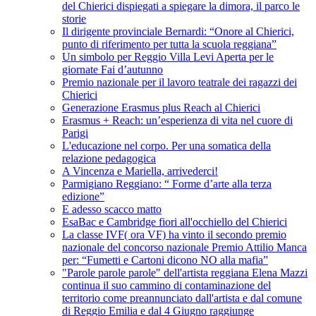
del Chierici dispiegati a spiegare la dimora, il parco le
storie
Il dirigente provinciale Bernardi: “Onore al Chierici,
punto di riferimento per tutta la scuola reggiana”
Un simbolo per Reggio Villa Levi Aperta per le
giornate Fai d’autunno
Premio nazionale per il lavoro teatrale dei ragazzi dei
Chierici
Generazione Erasmus plus Reach al Chierici
Erasmus + Reach: un’esperienza di vita nel cuore di
Parigi
L'educazione nel corpo. Per una somatica della
relazione pedagogica
A Vincenza e Mariella, arrivederci!
Parmigiano Reggiano: “ Forme d’arte alla terza
edizione”
E adesso scacco matto
EsaBac e Cambridge fiori all'occhiello del Chierici
La classe IVF( ora VF) ha vinto il secondo premio
nazionale del concorso nazionale Premio Attilio Manca
per: “Fumetti e Cartoni dicono NO alla mafia”
"Parole parole parole" dell'artista reggiana Elena Mazzi
continua il suo cammino di contaminazione del
territorio come preannunciato dall'artista e dal comune
di Reggio Emilia e dal 4 Giugno raggiunge