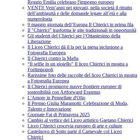
Reggio Emilia celebrano l'impegno europeo
VENTI! Vent’anni nei giovani, nella società il ritratto
dell’ambiguità e delle domande legate all’età e alla
numerologia
9 maggio giornata dell’Europa Il Chierici in prima fila
Il "Chierici” trasforma le gite tradizionali in opportunità
Gli studenti del Chierici per l’Ottantesimo della
Liberazione
Il Liceo Chierici dà il la per la piena inclusione a
Fotografia Europea
Il Chierici contro la Mafia
“Il selfie in un gioiello” Il liceo Chierici in mostra a
Forlimpopoli
Rarissime foto delle raccolte del liceo Chierici in mostra
a Fotografia Europea
Il Chierici promuove nuove frontiere europee di
sostenibilità con Artforward Erasmus
L'Amore in Pennellate d'Olio
Il Premio Giulia Maramotti: Celebrazione di Moda,
Talento e Innovazione
Giornate Fai di Primavera 2025
Cambio al vertice del Liceo artistico Gaetano Chierici
Liceo Chierici crocevia europeo di arte e culture
Castelnovo di Sotto parte il Carnevale col Liceo
Chierici