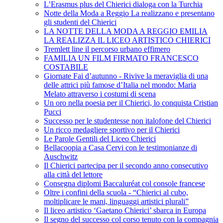
L’Erasmus plus del Chierici dialoga con la Turchia
Notte della Moda a Reggio La realizzano e presentano
gli studenti del Chierici
LA NOTTE DELLA MODA A REGGIO EMILIA
LA REALIZZA IL LICEO ARTISTICO CHIERICI
Tremlett line il percorso urbano effimero
FAMILIA UN FILM FIRMATO FRANCESCO
COSTABILE
Giornate Fai d’autunno - Rivive la meraviglia di una
delle attrici più famose d’Italia nel mondo: Maria
Melato attraverso i costumi di scena
Un oro nella poesia per il Chierici, lo conquista Cristian
Pucci
Successo per le studentesse non italofone del Chierici
Un ricco medagliere sportivo per il Chierici
Le Parole Gentili del Liceo Chierici
Bellacoopia a Casa Cervi con le testimonianze di
Auschwitz
Il Chierici partecipa per il secondo anno consecutivo
alla città del lettore
Consegna diplomi Baccaluréat col console francese
Oltre i confini della scuola - “Chierici al cubo,
moltiplicare le mani, linguaggi artistici plurali”
Il liceo artistico ‘Gaetano Chierici’ sbarca in Europa
Il segno del successo col corso tenuto con la compagnia