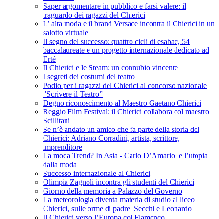
Saper argomentare in pubblico e farsi valere: il
traguardo dei ragazzi del Chierici
L’ alta moda e il brand Versace incontra il Chierici in un
salotto virtuale
Il segno del successo: quattro cicli di esabac, 54
baccalaureate e un progetto internazionale dedicato ad
Erté
Il Chierici e le Steam: un connubio vincente
I segreti dei costumi del teatro
Podio per i ragazzi del Chierici al concorso nazionale
”Scrivere il Teatro”
Degno riconoscimento al Maestro Gaetano Chierici
Reggio Film Festival: il Chierici collabora col maestro
Scillitani
Se n’è andato un amico che fa parte della storia del
Chierici: Adriano Corradini, artista, scrittore,
imprenditore
La moda Trend? In Asia - Carlo D’Amario e l’utopia
dalla moda
Successo internazionale al Chierici
Olimpia Zagnoli incontra gli studenti del Chierici
Giorno della memoria a Palazzo del Governo
La meteorologia diventa materia di studio al liceo
Chierici, sulle orme di padre Secchi e Leonardo
Il Chierici verso l’Europa col Flamenco