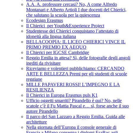
A.A. A. professore cercasi? No, A come Alfredo
Montanari e Alberto Artioli I due docenti del Chierici,
che salutano la scuola per la quiescenza
Ecodesign Erasmus
Il Chierici per Youth&Experience Project
Studentesse del Chierici conquistano l’attestato di
idoneità alla lingua italiana
BELLACOOPIA: IL LICEO CHIERICI VINCE IL
PRIMO PREMIO EX AEQUO
Il Chierici per IGCSE Cambridge
Reggio Emilia in attesa? Sì, delle fotografie degli angoli
inediti da rivisitare
Riceviamo e volentieri pubblichiamo: CERCANDO
ARTE E BELLEZZA Premi per gli studenti di scuole
reggiane
MILLE PAPAVERI ROSSI! L’IMPEGNO E LA
RESILIENZA
Il Chierici in Europa Erasmus puls K1
Ufficio oggetti smarriti? Pirandello è qui? No, nelle
scatole c’è il Fu Mattia Pascal e… sì, forse anche il suo
autore Pirandello
Il parco del San Lazzaro a Reggio Emilia. Guida alle
architetture
Nella giornata dell’Europa il console generale di
Francia a Milano consegna i diplomi EsaBac agli