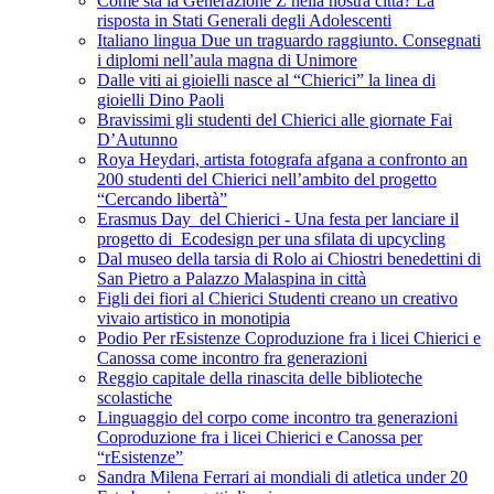
Come sta la Generazione Z nella nostra città? La
risposta in Stati Generali degli Adolescenti
Italiano lingua Due un traguardo raggiunto. Consegnati
i diplomi nell’aula magna di Unimore
Dalle viti ai gioielli nasce al “Chierici” la linea di
gioielli Dino Paoli
Bravissimi gli studenti del Chierici alle giornate Fai
D’Autunno
Roya Heydari, artista fotografa afgana a confronto an
200 studenti del Chierici nell’ambito del progetto
“Cercando libertà”
Erasmus Day del Chierici - Una festa per lanciare il
progetto di Ecodesign per una sfilata di upcycling
Dal museo della tarsia di Rolo ai Chiostri benedettini di
San Pietro a Palazzo Malaspina in città
Figli dei fiori al Chierici Studenti creano un creativo
vivaio artistico in monotipia
Podio Per rEsistenze Coproduzione fra i licei Chierici e
Canossa come incontro fra generazioni
Reggio capitale della rinascita delle biblioteche
scolastiche
Linguaggio del corpo come incontro tra generazioni
Coproduzione fra i licei Chierici e Canossa per
“rEsistenze”
Sandra Milena Ferrari ai mondiali di atletica under 20