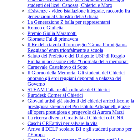
studenti dei licei: Canossa, Chierici e Moro
rEsistenze - video istallazione integrale, raccordo fra
generazioni al Chiostro della Ghiara
La Generazione Z balla per rappresentarsi
Romeo e Giulietta
Premio Giulia Maramotti
Giornate Fai di primavera
Il Re della tavola Il formaggio ‘Grana Parmigiano-
Reggiano’ entra trionfalmente a scuola
Saluto del Prefetto e del Dirigente USP di Reggio
Emilia in occasione della “Giornata della memoria”
Carnevale Castelnovo di Sotto
Il Giorno della Memoria. Gli studenti del Chierici
onorano gli eroi reggiani deportati a palazzo del
Governo
STEAM l’alta realtà culturale del Chierici
Eurodesk Corner al Chierici
Giovani artisti già studenti del chierici arricchiscono la
prestigiosa strenna del Pio Istituto Artigianelli grazie
all’opera prestigiosa e pregevole di Aurora Marzi
La ricerca diventa Creatività al Chierici col CNR
Caschi CREattivi per salvare la vita
Arriva il DELF scolaire B1 e gli studenti partono per
l’Europa