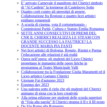
E’ arrivato Carnevale il manifesto del Chierici simbolo
di “Al Castlein” la kermesse di Castelnovo Sotto
Quattro corti contro gli stereotipi di genere.
Collaborazione fra Regione e quattro licei artistici
emiliano romagnoli
A scuola di cinema, vota il cortometraggio -
Commissioni Parità, Cultura e Statuto Emilia Romagna
SETTE ANNI CONSECUTIVI DI PREMI DEL
CNR IL CHIERICI REALIZZA LE STEAM CON
GRANDE SUCCESSO LA FAUTRICE? LA
DOCENTE MARIA PIA FANTI
Nei licei artistici di Bologna, Reggio, Rimini e Parma
l’educazione alle relazioni è già realtà
Opera nell’opera: gli studenti del Liceo Chierici
progettano le immagini delle opere liriche in
programma al Teatro Municipale Valli
Collaborazione tra la Fondazione Giulia Maramotti ed il
Liceo artistico Gaetano Chierici
Giornate Fai d'autunno 2023
Erasmus day 2023
Una palestra sotto il cielo che gli studenti del Chierici
animano di gioia con la loro creatività
Alla prima edizione per studenti delle scuola superiori
di “Vola alta parola” Il Chierici strappa il II e il III posto
Da Via Roma alla Romagna