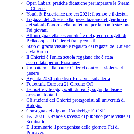
Open Labart, pratiche didattiche per imparare le Steam
al Chierici
Youth & Experience project 2021: il tempo e il design
I ragazzi del Chierici alla presentazione del giardino e
dei saloni d’onore della prefettura per la manifestazione
Fai giovani
All’insegna della sostenibilità e del green i progetti di
Bellacoopia. Il Chierici fra i premiati
Stato di grazia vissuto e regalato dai ragazzi del Chierici
a via Roma
Il Chierici è l'unica scuola reggiana che è stata
accreditata per un Erasmus+
Un pattern sulla parete Chierici contro la violenza di
genere
Agenda 2030, obiettivo 16: la vita sulla terra
Fotografia Europea 21 Circuito Off
Le nostre vite oggi, scatti di realtà, sogni, fantasie e
orizzonti lontani
Gli studenti del Chierici protagonisti all’università di
Bologna
Consegna dei diplomi Cambridge IGCSE
FAI 2021 - Grande successo di pubblico per le visite al
Seminario
È il seminario il protagonista delle giornate Fai di
Primavera