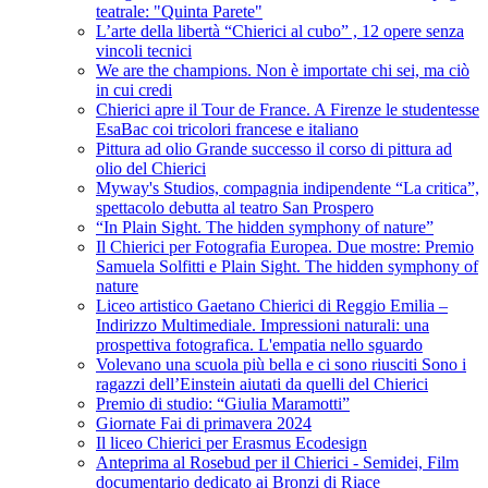
teatrale: "Quinta Parete"
L’arte della libertà “Chierici al cubo” , 12 opere senza
vincoli tecnici
We are the champions. Non è importate chi sei, ma ciò
in cui credi
Chierici apre il Tour de France. A Firenze le studentesse
EsaBac coi tricolori francese e italiano
Pittura ad olio Grande successo il corso di pittura ad
olio del Chierici
Myway's Studios, compagnia indipendente “La critica”,
spettacolo debutta al teatro San Prospero
“In Plain Sight. The hidden symphony of nature”
Il Chierici per Fotografia Europea. Due mostre: Premio
Samuela Solfitti e Plain Sight. The hidden symphony of
nature
Liceo artistico Gaetano Chierici di Reggio Emilia –
Indirizzo Multimediale. Impressioni naturali: una
prospettiva fotografica. L'empatia nello sguardo
Volevano una scuola più bella e ci sono riusciti Sono i
ragazzi dell’Einstein aiutati da quelli del Chierici
Premio di studio: “Giulia Maramotti”
Giornate Fai di primavera 2024
Il liceo Chierici per Erasmus Ecodesign
Anteprima al Rosebud per il Chierici - Semidei, Film
documentario dedicato ai Bronzi di Riace