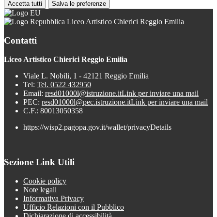
Accetta tutti
Salva le preferenze
Liceo Artistico Chierici Reggio Emilia
Contatti
Liceo Artistico Chierici Reggio Emilia
Viale L. Nobili, 1 - 42121 Reggio Emilia
Tel:
Tel. 0522 432950
Email:
resd01000l@istruzione.it
Link per inviare una mail
PEC:
resd01000l@pec.istruzione.it
Link per inviare una mail
C.F.: 80013050358
https://wisp2.pagopa.gov.it/wallet/privacyDetails
Sezione Link Utili
Cookie policy
Note legali
Informativa Privacy
Ufficio Relazioni con il Pubblico
Dichiarazione di accessibilità