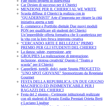
Fate buoni progetti di quiescenza
Car Design di successo per il Chierici
MENZIONE PER IL CHIERICI AL WE WRITE
Scuola diffusa: il Chierici la realizza con in
“QUADERNISTI” Arte d’impronta per ritrarre la città
iniziativa aperta a tutti
E- commerce e Portfolio digitale Due nuovi moduli
PON per qualificare gli studenti del Chierici
Un’imperdibile offerta formativa che li caratterizza per
la vita con la loro fresca impronta creativa
“CERCANDO ARTE E BELLEZZA” PRIMO
PREMIO PER GLI STUDENTI DEL CHIERICI
La danza: salute, espressione, arte
GROUPIES La realizzazione di integrazione,
inclusione, gioiosa creatività’ Questo è “Teatro a
scuola” per il Chierici
Cappelletti, tortelli, dolci, paste Spunta PROGETTO:
"UNO SPOT GIOVANE" Sponsorizzato da Reggiana
Gourmet
FESTA DELLA REPUBBLICA: UN DUE GIUGNO
MAGNIFICO ED INDIMENTICABILE PER I
RAGAZZI DEL CHIERICI
Festa del 2 giugno - Cerimonie istituzionali realizzate
con gli studenti di Reggio Emilia Premiati Orietta Berti
e Luciano Ligabue