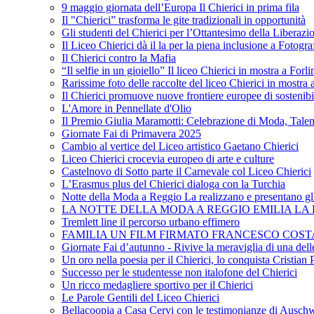
9 maggio giornata dell’Europa Il Chierici in prima fila
Il "Chierici” trasforma le gite tradizionali in opportunità
Gli studenti del Chierici per l’Ottantesimo della Liberazi
Il Liceo Chierici dà il la per la piena inclusione a Fotogr
Il Chierici contro la Mafia
“Il selfie in un gioiello” Il liceo Chierici in mostra a Forl
Rarissime foto delle raccolte del liceo Chierici in mostra
Il Chierici promuove nuove frontiere europee di sostenib
L'Amore in Pennellate d'Olio
Il Premio Giulia Maramotti: Celebrazione di Moda, Tale
Giornate Fai di Primavera 2025
Cambio al vertice del Liceo artistico Gaetano Chierici
Liceo Chierici crocevia europeo di arte e culture
Castelnovo di Sotto parte il Carnevale col Liceo Chierici
L’Erasmus plus del Chierici dialoga con la Turchia
Notte della Moda a Reggio La realizzano e presentano gli
LA NOTTE DELLA MODA A REGGIO EMILIA LA R
Tremlett line il percorso urbano effimero
FAMILIA UN FILM FIRMATO FRANCESCO COST
Giornate Fai d’autunno - Rivive la meraviglia di una dell
Un oro nella poesia per il Chierici, lo conquista Cristian 
Successo per le studentesse non italofone del Chierici
Un ricco medagliere sportivo per il Chierici
Le Parole Gentili del Liceo Chierici
Bellacoopia a Casa Cervi con le testimonianze di Auschw