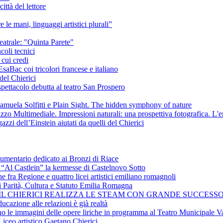
ittà del lettore
e le mani, linguaggi artistici plurali”
eatrale: "Quinta Parete"
coli tecnici
 cui credi
saBac coi tricolori francese e italiano
del Chierici
pettacolo debutta al teatro San Prospero
amuela Solfitti e Plain Sight. The hidden symphony of nature
izzo Multimediale. Impressioni naturali: una prospettiva fotografica. L'
azzi dell’Einstein aiutati da quelli del Chierici
cumentario dedicato ai Bronzi di Riace
i “Al Castlein” la kermesse di Castelnovo Sotto
ne fra Regione e quattro licei artistici emiliano romagnoli
i Parità, Cultura e Statuto Emilia Romagna
 IL CHIERICI REALIZZA LE STEAM CON GRANDE SUCCESSO
ucazione alle relazioni è già realtà
ano le immagini delle opere liriche in programma al Teatro Municipale Va
Liceo artistico Gaetano Chierici