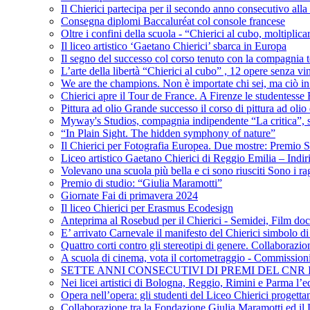
Il Chierici partecipa per il secondo anno consecutivo alla c
Consegna diplomi Baccaluréat col console francese
Oltre i confini della scuola - “Chierici al cubo, moltiplicar
Il liceo artistico ‘Gaetano Chierici’ sbarca in Europa
Il segno del successo col corso tenuto con la compagnia t
L’arte della libertà “Chierici al cubo” , 12 opere senza vin
We are the champions. Non è importate chi sei, ma ciò in
Chierici apre il Tour de France. A Firenze le studentesse E
Pittura ad olio Grande successo il corso di pittura ad olio 
Myway's Studios, compagnia indipendente “La critica”, s
“In Plain Sight. The hidden symphony of nature”
Il Chierici per Fotografia Europea. Due mostre: Premio S
Liceo artistico Gaetano Chierici di Reggio Emilia – Indir
Volevano una scuola più bella e ci sono riusciti Sono i rag
Premio di studio: “Giulia Maramotti”
Giornate Fai di primavera 2024
Il liceo Chierici per Erasmus Ecodesign
Anteprima al Rosebud per il Chierici - Semidei, Film do
E’ arrivato Carnevale il manifesto del Chierici simbolo d
Quattro corti contro gli stereotipi di genere. Collaborazio
A scuola di cinema, vota il cortometraggio - Commission
SETTE ANNI CONSECUTIVI DI PREMI DEL CNR
Nei licei artistici di Bologna, Reggio, Rimini e Parma l’ed
Opera nell’opera: gli studenti del Liceo Chierici progett
Collaborazione tra la Fondazione Giulia Maramotti ed il 