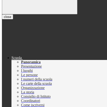
close
Scuola
Panoramica
Presentazione
I luoghi
Le persone
I numeri della scuola
Le carte della scuola
Organizzazione
La storia
Consiglio di Istituto
Coordinatori
Come iscriversi