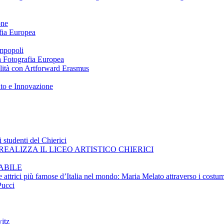
one
afia Europea
impopoli
 a Fotografia Europea
ilità con Artforward Erasmus
nto e Innovazione
 studenti del Chierici
EALIZZA IL LICEO ARTISTICO CHIERICI
ABILE
e attrici più famose d’Italia nel mondo: Maria Melato attraverso i costum
Pucci
itz