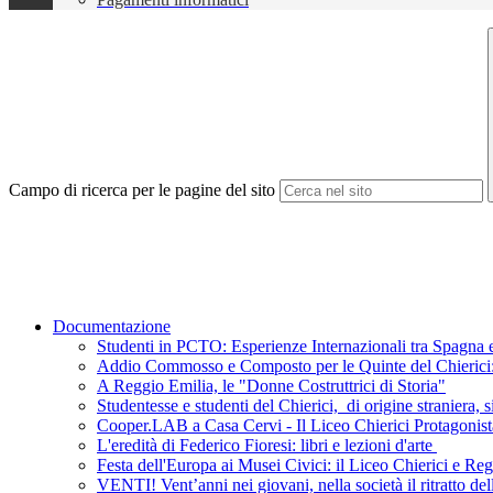
Campo di ricerca per le pagine del sito
Documentazione
Studenti in PCTO: Esperienze Internazionali tra Spagna e
Addio Commosso e Composto per le Quinte del Chierici: L
A Reggio Emilia, le "Donne Costruttrici di Storia"
Studentesse e studenti del Chierici, di origine straniera, s
Cooper.LAB a Casa Cervi - Il Liceo Chierici Protagonist
L'eredità di Federico Fioresi: libri e lezioni d'arte
Festa dell'Europa ai Musei Civici: il Liceo Chierici e R
VENTI! Vent’anni nei giovani, nella società il ritratto de