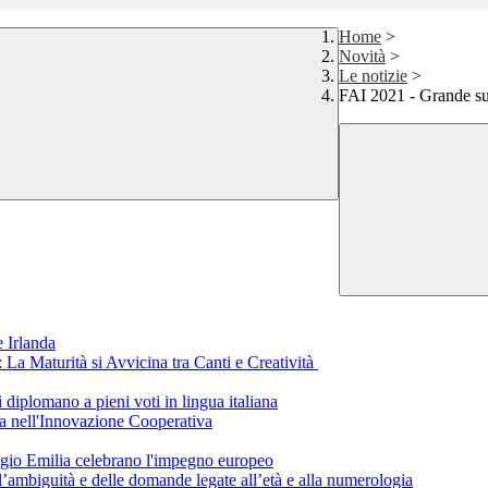
Home
>
Novità
>
Le notizie
>
FAI 2021 - Grande suc
 Irlanda
a Maturità si Avvicina tra Canti e Creatività
i diplomano a pieni voti in lingua italiana
a nell'Innovazione Cooperativa
eggio Emilia celebrano l'impegno europeo
ll’ambiguità e delle domande legate all’età e alla numerologia