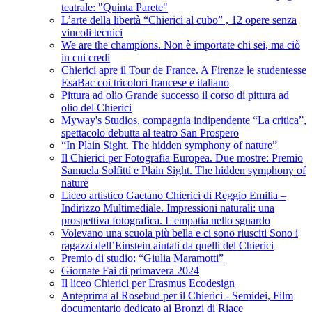
teatrale: "Quinta Parete"
L’arte della libertà “Chierici al cubo” , 12 opere senza
vincoli tecnici
We are the champions. Non è importate chi sei, ma ciò
in cui credi
Chierici apre il Tour de France. A Firenze le studentesse
EsaBac coi tricolori francese e italiano
Pittura ad olio Grande successo il corso di pittura ad
olio del Chierici
Myway's Studios, compagnia indipendente “La critica”,
spettacolo debutta al teatro San Prospero
“In Plain Sight. The hidden symphony of nature”
Il Chierici per Fotografia Europea. Due mostre: Premio
Samuela Solfitti e Plain Sight. The hidden symphony of
nature
Liceo artistico Gaetano Chierici di Reggio Emilia –
Indirizzo Multimediale. Impressioni naturali: una
prospettiva fotografica. L'empatia nello sguardo
Volevano una scuola più bella e ci sono riusciti Sono i
ragazzi dell’Einstein aiutati da quelli del Chierici
Premio di studio: “Giulia Maramotti”
Giornate Fai di primavera 2024
Il liceo Chierici per Erasmus Ecodesign
Anteprima al Rosebud per il Chierici - Semidei, Film
documentario dedicato ai Bronzi di Riace