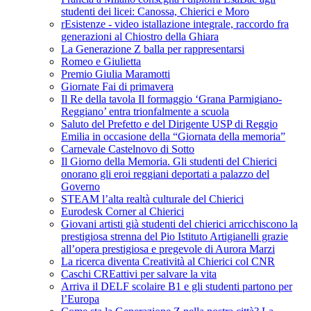
studenti dei licei: Canossa, Chierici e Moro
rEsistenze - video istallazione integrale, raccordo fra
generazioni al Chiostro della Ghiara
La Generazione Z balla per rappresentarsi
Romeo e Giulietta
Premio Giulia Maramotti
Giornate Fai di primavera
Il Re della tavola Il formaggio ‘Grana Parmigiano-
Reggiano’ entra trionfalmente a scuola
Saluto del Prefetto e del Dirigente USP di Reggio
Emilia in occasione della “Giornata della memoria”
Carnevale Castelnovo di Sotto
Il Giorno della Memoria. Gli studenti del Chierici
onorano gli eroi reggiani deportati a palazzo del
Governo
STEAM l’alta realtà culturale del Chierici
Eurodesk Corner al Chierici
Giovani artisti già studenti del chierici arricchiscono la
prestigiosa strenna del Pio Istituto Artigianelli grazie
all’opera prestigiosa e pregevole di Aurora Marzi
La ricerca diventa Creatività al Chierici col CNR
Caschi CREattivi per salvare la vita
Arriva il DELF scolaire B1 e gli studenti partono per
l’Europa