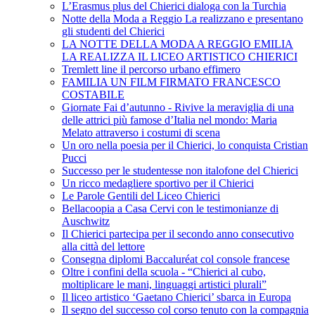
L’Erasmus plus del Chierici dialoga con la Turchia
Notte della Moda a Reggio La realizzano e presentano
gli studenti del Chierici
LA NOTTE DELLA MODA A REGGIO EMILIA
LA REALIZZA IL LICEO ARTISTICO CHIERICI
Tremlett line il percorso urbano effimero
FAMILIA UN FILM FIRMATO FRANCESCO
COSTABILE
Giornate Fai d’autunno - Rivive la meraviglia di una
delle attrici più famose d’Italia nel mondo: Maria
Melato attraverso i costumi di scena
Un oro nella poesia per il Chierici, lo conquista Cristian
Pucci
Successo per le studentesse non italofone del Chierici
Un ricco medagliere sportivo per il Chierici
Le Parole Gentili del Liceo Chierici
Bellacoopia a Casa Cervi con le testimonianze di
Auschwitz
Il Chierici partecipa per il secondo anno consecutivo
alla città del lettore
Consegna diplomi Baccaluréat col console francese
Oltre i confini della scuola - “Chierici al cubo,
moltiplicare le mani, linguaggi artistici plurali”
Il liceo artistico ‘Gaetano Chierici’ sbarca in Europa
Il segno del successo col corso tenuto con la compagnia