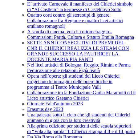
E’ arrivato Carnevale il manifesto del Chierici simbolo
di “Al Castlein” la kermesse di Castelnovo Sotto
Quattro corti contro gli stereotipi di genere.
Collaborazione fra Regione e quattro licei artistici
emiliano romagnoli
A scuola di cinema, vota il cortometraggio -
Commissioni Parità, Cultura e Statuto Emilia Romagna
SETTE ANNI CONSECUTIVI DI PREMI DEL
CNR IL CHIERICI REALIZZA LE STEAM CON
GRANDE SUCCESSO LA FAUTRICE? LA
DOCENTE MARIA PIA FANTI
Nei licei artistici di Bologna, Reggio, Rimini e Parma
l’educazione alle relazioni è già realtà
Opera nell’opera: gli studenti del Liceo Chierici
progettano le immagini delle opere liriche in
programma al Teatro Municipale Valli
Collaborazione tra la Fondazione Giulia Maramotti ed il
Liceo artistico Gaetano Chierici
Giornate Fai d'autunno 2023
Erasmus day 2023
Una palestra sotto il cielo che gli studenti del Chierici
animano di gioia con la loro creatività
Alla prima edizione per studenti delle scuola superiori
di “Vola alta parola” Il Chierici strappa il II e il III posto
Da Via Roma alla Romagna