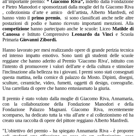
all’importante premio:
“ Giacomo Riva”,
indetto dalla Fondazione
e Pietro Manodori e sponsorizzati dalla moglie del fu Giacomo Riva
, collezionista d’arte e amico dell’artista, Alberto Manfredi, ed
hanno vinto il
primo premio
, si sono classificati anche nelle altre
postazioni di podio e hanno ricevuto importanti menzioni. Alla
competizione
hanno partecipato anche le scuole:
Liceo
Matilde di
Canossa
e Istituto Comprensivo
Leonardo da Vinci
e Scuola
Primaria
Giovanni Zibordi.
Hanno lavorato per mesi realizzando opere di grande perizia tecnica
ed intenso impatto emotivo. Sono tanti gli studenti delle scuole
reggiane che hanno aderito al Premio 'Giacomo Riva', istituito con
l'intento di promuovere i valori dell'arte e della cultura e stimolare
l'inclinazione alla bellezza tra i giovani. I premi sono stati consegnati
questa mattina, nella cornice di palazzo da Mosto. Dipinti, disegni,
sculture, ceramiche, video, fumetti, oggetti di design, coreografie.
Una carrellata di opere che hanno entusiasmato la giuria.
Il premio è stato voluto
dalla moglie di Giacomo Riva, Annamaria,
con la
collaborazione della Fondazione Manodori e della
Fondazione Palazzo Magnani
.
Giacomo Riva, recentemente
scomparso, ha dedicato tutta la vita all'arte e al collezionismo ed ha
creato una raccolta di opere del pittore reggiano Alberto Manfredi.
"L'obiettivo del premio - ha spiegato Annamaria Riva - è proporre