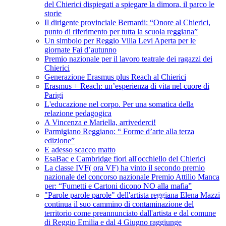
del Chierici dispiegati a spiegare la dimora, il parco le
storie
Il dirigente provinciale Bernardi: “Onore al Chierici,
punto di riferimento per tutta la scuola reggiana”
Un simbolo per Reggio Villa Levi Aperta per le
giornate Fai d’autunno
Premio nazionale per il lavoro teatrale dei ragazzi dei
Chierici
Generazione Erasmus plus Reach al Chierici
Erasmus + Reach: un’esperienza di vita nel cuore di
Parigi
L'educazione nel corpo. Per una somatica della
relazione pedagogica
A Vincenza e Mariella, arrivederci!
Parmigiano Reggiano: “ Forme d’arte alla terza
edizione”
E adesso scacco matto
EsaBac e Cambridge fiori all'occhiello del Chierici
La classe IVF( ora VF) ha vinto il secondo premio
nazionale del concorso nazionale Premio Attilio Manca
per: “Fumetti e Cartoni dicono NO alla mafia”
"Parole parole parole" dell'artista reggiana Elena Mazzi
continua il suo cammino di contaminazione del
territorio come preannunciato dall'artista e dal comune
di Reggio Emilia e dal 4 Giugno raggiunge