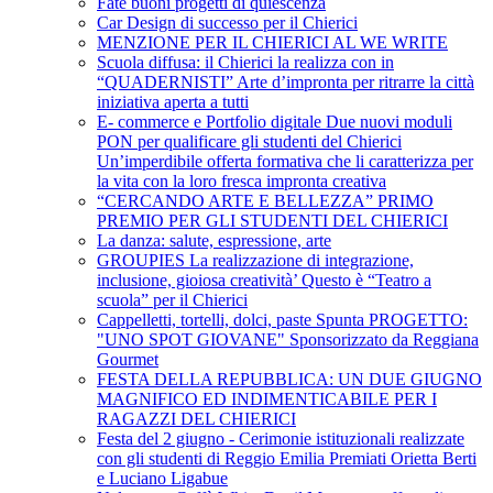
Fate buoni progetti di quiescenza
Car Design di successo per il Chierici
MENZIONE PER IL CHIERICI AL WE WRITE
Scuola diffusa: il Chierici la realizza con in
“QUADERNISTI” Arte d’impronta per ritrarre la città
iniziativa aperta a tutti
E- commerce e Portfolio digitale Due nuovi moduli
PON per qualificare gli studenti del Chierici
Un’imperdibile offerta formativa che li caratterizza per
la vita con la loro fresca impronta creativa
“CERCANDO ARTE E BELLEZZA” PRIMO
PREMIO PER GLI STUDENTI DEL CHIERICI
La danza: salute, espressione, arte
GROUPIES La realizzazione di integrazione,
inclusione, gioiosa creatività’ Questo è “Teatro a
scuola” per il Chierici
Cappelletti, tortelli, dolci, paste Spunta PROGETTO:
"UNO SPOT GIOVANE" Sponsorizzato da Reggiana
Gourmet
FESTA DELLA REPUBBLICA: UN DUE GIUGNO
MAGNIFICO ED INDIMENTICABILE PER I
RAGAZZI DEL CHIERICI
Festa del 2 giugno - Cerimonie istituzionali realizzate
con gli studenti di Reggio Emilia Premiati Orietta Berti
e Luciano Ligabue