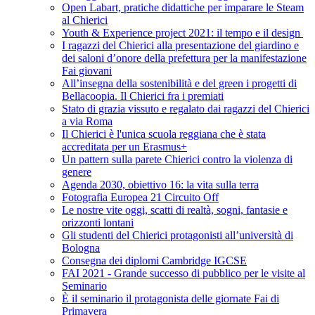
Open Labart, pratiche didattiche per imparare le Steam
al Chierici
Youth & Experience project 2021: il tempo e il design
I ragazzi del Chierici alla presentazione del giardino e
dei saloni d’onore della prefettura per la manifestazione
Fai giovani
All’insegna della sostenibilità e del green i progetti di
Bellacoopia. Il Chierici fra i premiati
Stato di grazia vissuto e regalato dai ragazzi del Chierici
a via Roma
Il Chierici è l'unica scuola reggiana che è stata
accreditata per un Erasmus+
Un pattern sulla parete Chierici contro la violenza di
genere
Agenda 2030, obiettivo 16: la vita sulla terra
Fotografia Europea 21 Circuito Off
Le nostre vite oggi, scatti di realtà, sogni, fantasie e
orizzonti lontani
Gli studenti del Chierici protagonisti all’università di
Bologna
Consegna dei diplomi Cambridge IGCSE
FAI 2021 - Grande successo di pubblico per le visite al
Seminario
È il seminario il protagonista delle giornate Fai di
Primavera