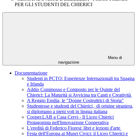
PER GLI STUDENTI DEL CHIERICI
Menu di
navigazione
Documentazione
Studenti in PCTO: Esperienze Internazionali tra Spagna
e Irlanda
Addio Commosso e Composto per le Quinte del
Chierici: La Maturità si Avvicina tra Canti e Creatività
A Reggio Emilia, le "Donne Costruttrici di Storia"
Studentesse e studenti del Chierici, di origine straniera,
si diplomano a pieni voti in lingua italiana
Cooper.LAB a Casa Cervi - Il Liceo Chierici
Protagonista nell'Innovazione Cooperativa
L'eredità di Federico Fioresi: libri e lezioni d'arte
Festa dell'Europa ai Musei Civici: il Liceo Chierici e