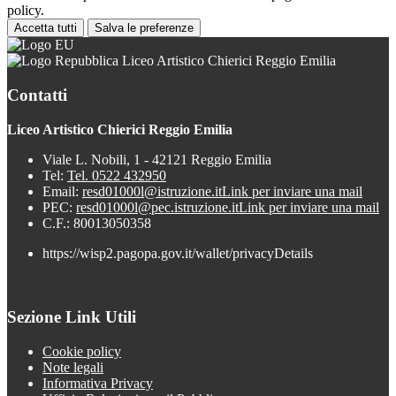
policy.
Accetta tutti
Salva le preferenze
Liceo Artistico Chierici Reggio Emilia
Contatti
Liceo Artistico Chierici Reggio Emilia
Viale L. Nobili, 1 - 42121 Reggio Emilia
Tel:
Tel. 0522 432950
Email:
resd01000l@istruzione.it
Link per inviare una mail
PEC:
resd01000l@pec.istruzione.it
Link per inviare una mail
C.F.: 80013050358
https://wisp2.pagopa.gov.it/wallet/privacyDetails
Sezione Link Utili
Cookie policy
Note legali
Informativa Privacy