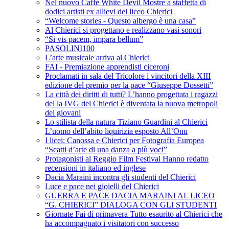
Nel nuovo Caffè White Devil Mostre a staffetta di
dodici artisti ex allievi del liceo Chierici
“Welcome stories - Questo albergo è una casa”
Al Chierici si progettano e realizzano vasi sonori
“Si vis pacem, impara bellum”
PASOLINI100
L’arte musicale arriva al Chierici
FAI - Premiazione apprendisti ciceroni
Proclamati in sala del Tricolore i vincitori della XIII
edizione del premio per la pace “Giuseppe Dossetti”
La città dei diritti di tutti? L’hanno progettata i ragazzi
del la IVG del Chierici è diventata la nuova metropoli
dei giovani
Lo stilista della natura Tiziano Guardini al Chierici
L’uomo dell’abito liquirizia esposto All’Onu
I licei: Canossa e Chierici per Fotografia Europea
“Scatti d’arte di una danza a più voci”
Protagonisti al Reggio Film Festival Hanno redatto
recensioni in italiano ed inglese
Dacia Maraini incontra gli studenti del Chierici
Luce e pace nei gioielli del Chierici
GUERRA E PACE DACIA MARAINI AL LICEO
“G. CHIERICI” DIALOGA CON GLI STUDENTI
Giornate Fai di primavera Tutto esaurito al Chierici che
ha accompagnato i visitatori con successo