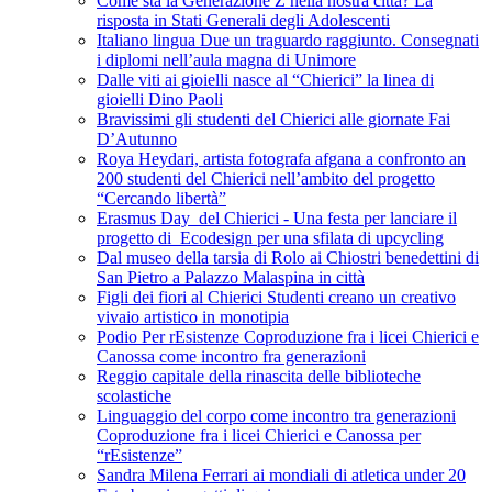
Come sta la Generazione Z nella nostra città? La
risposta in Stati Generali degli Adolescenti
Italiano lingua Due un traguardo raggiunto. Consegnati
i diplomi nell’aula magna di Unimore
Dalle viti ai gioielli nasce al “Chierici” la linea di
gioielli Dino Paoli
Bravissimi gli studenti del Chierici alle giornate Fai
D’Autunno
Roya Heydari, artista fotografa afgana a confronto an
200 studenti del Chierici nell’ambito del progetto
“Cercando libertà”
Erasmus Day del Chierici - Una festa per lanciare il
progetto di Ecodesign per una sfilata di upcycling
Dal museo della tarsia di Rolo ai Chiostri benedettini di
San Pietro a Palazzo Malaspina in città
Figli dei fiori al Chierici Studenti creano un creativo
vivaio artistico in monotipia
Podio Per rEsistenze Coproduzione fra i licei Chierici e
Canossa come incontro fra generazioni
Reggio capitale della rinascita delle biblioteche
scolastiche
Linguaggio del corpo come incontro tra generazioni
Coproduzione fra i licei Chierici e Canossa per
“rEsistenze”
Sandra Milena Ferrari ai mondiali di atletica under 20