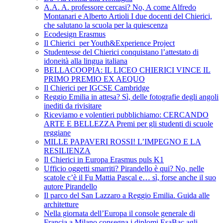
A.A. A. professore cercasi? No, A come Alfredo
Montanari e Alberto Artioli I due docenti del Chierici,
che salutano la scuola per la quiescenza
Ecodesign Erasmus
Il Chierici per Youth&Experience Project
Studentesse del Chierici conquistano l’attestato di
idoneità alla lingua italiana
BELLACOOPIA: IL LICEO CHIERICI VINCE IL
PRIMO PREMIO EX AEQUO
Il Chierici per IGCSE Cambridge
Reggio Emilia in attesa? Sì, delle fotografie degli angoli
inediti da rivisitare
Riceviamo e volentieri pubblichiamo: CERCANDO
ARTE E BELLEZZA Premi per gli studenti di scuole
reggiane
MILLE PAPAVERI ROSSI! L’IMPEGNO E LA
RESILIENZA
Il Chierici in Europa Erasmus puls K1
Ufficio oggetti smarriti? Pirandello è qui? No, nelle
scatole c’è il Fu Mattia Pascal e… sì, forse anche il suo
autore Pirandello
Il parco del San Lazzaro a Reggio Emilia. Guida alle
architetture
Nella giornata dell’Europa il console generale di
Francia a Milano consegna i diplomi EsaBac agli