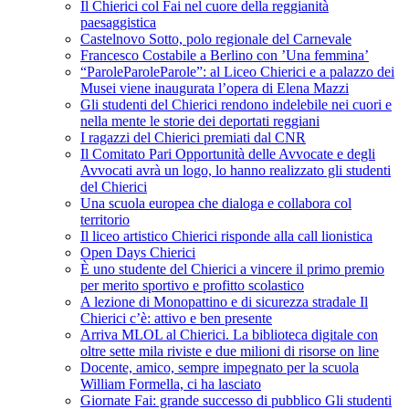
Il Chierici col Fai nel cuore della reggianità
paesaggistica
Castelnovo Sotto, polo regionale del Carnevale
Francesco Costabile a Berlino con ’Una femmina’
“ParoleParoleParole”: al Liceo Chierici e a palazzo dei
Musei viene inaugurata l’opera di Elena Mazzi
Gli studenti del Chierici rendono indelebile nei cuori e
nella mente le storie dei deportati reggiani
I ragazzi del Chierici premiati dal CNR
Il Comitato Pari Opportunità delle Avvocate e degli
Avvocati avrà un logo, lo hanno realizzato gli studenti
del Chierici
Una scuola europea che dialoga e collabora col
territorio
Il liceo artistico Chierici risponde alla call lionistica
Open Days Chierici
È uno studente del Chierici a vincere il primo premio
per merito sportivo e profitto scolastico
A lezione di Monopattino e di sicurezza stradale Il
Chierici c’è: attivo e ben presente
Arriva MLOL al Chierici. La biblioteca digitale con
oltre sette mila riviste e due milioni di risorse on line
Docente, amico, sempre impegnato per la scuola
William Formella, ci ha lasciato
Giornate Fai: grande successo di pubblico Gli studenti