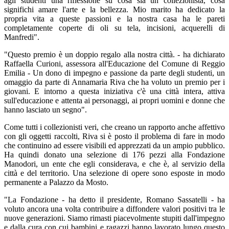
agli studenti una riflessione su cosa sia un collezionista, cosa
significhi amare l'arte e la bellezza. Mio marito ha dedicato la
propria vita a queste passioni e la nostra casa ha le pareti
completamente coperte di oli su tela, incisioni, acquerelli di
Manfredi".
"Questo premio è un doppio regalo alla nostra città. - ha dichiarato
Raffaella Curioni, assessora all'Educazione del Comune di Reggio
Emilia - Un dono di impegno e passione da parte degli studenti, un
omaggio da parte di Annamaria Riva che ha voluto un premio per i
giovani. E intorno a questa iniziativa c'è una città intera, attiva
sull'educazione e attenta ai personaggi, ai propri uomini e donne che
hanno lasciato un segno".
Come tutti i collezionisti veri, che creano un rapporto anche affettivo
con gli oggetti raccolti, Riva si è posto il problema di fare in modo
che continuino ad essere visibili ed apprezzati da un ampio pubblico.
Ha quindi donato una selezione di 176 pezzi alla Fondazione
Manodori, un ente che egli considerava, e che è, al servizio della
città e del territorio. Una selezione di opere sono esposte in modo
permanente a Palazzo da Mosto.
"La Fondazione - ha detto il presidente, Romano Sassatelli - ha
voluto ancora una volta contribuire a diffondere valori positivi tra le
nuove generazioni. Siamo rimasti piacevolmente stupiti dall'impegno
e dalla cura con cui bambini e ragazzi hanno lavorato lungo questo