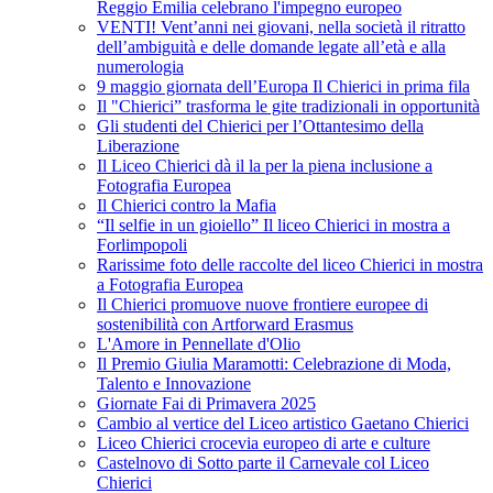
Reggio Emilia celebrano l'impegno europeo
VENTI! Vent’anni nei giovani, nella società il ritratto
dell’ambiguità e delle domande legate all’età e alla
numerologia
9 maggio giornata dell’Europa Il Chierici in prima fila
Il "Chierici” trasforma le gite tradizionali in opportunità
Gli studenti del Chierici per l’Ottantesimo della
Liberazione
Il Liceo Chierici dà il la per la piena inclusione a
Fotografia Europea
Il Chierici contro la Mafia
“Il selfie in un gioiello” Il liceo Chierici in mostra a
Forlimpopoli
Rarissime foto delle raccolte del liceo Chierici in mostra
a Fotografia Europea
Il Chierici promuove nuove frontiere europee di
sostenibilità con Artforward Erasmus
L'Amore in Pennellate d'Olio
Il Premio Giulia Maramotti: Celebrazione di Moda,
Talento e Innovazione
Giornate Fai di Primavera 2025
Cambio al vertice del Liceo artistico Gaetano Chierici
Liceo Chierici crocevia europeo di arte e culture
Castelnovo di Sotto parte il Carnevale col Liceo
Chierici