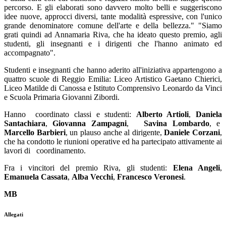
percorso. E gli elaborati sono davvero molto belli e suggeriscono
idee nuove, approcci diversi, tante modalità espressive, con l'unico
grande denominatore comune dell'arte e della bellezza." "Siamo
grati quindi ad Annamaria Riva, che ha ideato questo premio, agli
studenti, gli insegnanti e i dirigenti che l'hanno animato ed
accompagnato".
Studenti e insegnanti che hanno aderito all'iniziativa appartengono a
quattro scuole di Reggio Emilia: Liceo Artistico Gaetano Chierici,
Liceo Matilde di Canossa e Istituto Comprensivo Leonardo da Vinci
e Scuola Primaria Giovanni Zibordi.
Hanno coordinato classi e studenti:
Alberto Artioli
,
Daniela
Santachiara
,
Giovanna Zampagni
,
Savina Lombardo
, e
Marcello Barbieri
, un plauso anche al dirigente,
Daniele Corzani
,
che ha condotto le riunioni operative ed ha partecipato attivamente ai
lavori di coordinamento.
Fra i vincitori del premio Riva, gli studenti:
Elena Angeli
,
Emanuela Cassata
,
Alba Vecchi
,
Francesco Veronesi
.
MB
Allegati