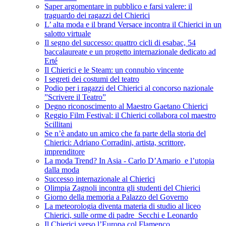
Saper argomentare in pubblico e farsi valere: il
traguardo dei ragazzi del Chierici
L’ alta moda e il brand Versace incontra il Chierici in un
salotto virtuale
Il segno del successo: quattro cicli di esabac, 54
baccalaureate e un progetto internazionale dedicato ad
Erté
Il Chierici e le Steam: un connubio vincente
I segreti dei costumi del teatro
Podio per i ragazzi del Chierici al concorso nazionale
”Scrivere il Teatro”
Degno riconoscimento al Maestro Gaetano Chierici
Reggio Film Festival: il Chierici collabora col maestro
Scillitani
Se n’è andato un amico che fa parte della storia del
Chierici: Adriano Corradini, artista, scrittore,
imprenditore
La moda Trend? In Asia - Carlo D’Amario e l’utopia
dalla moda
Successo internazionale al Chierici
Olimpia Zagnoli incontra gli studenti del Chierici
Giorno della memoria a Palazzo del Governo
La meteorologia diventa materia di studio al liceo
Chierici, sulle orme di padre Secchi e Leonardo
Il Chierici verso l’Europa col Flamenco