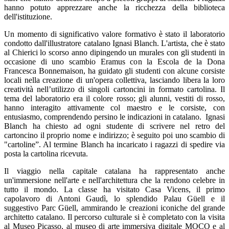
hanno potuto apprezzare anche la ricchezza della biblioteca
dell'istituzione.
Un momento di significativo valore formativo è stato il laboratorio
condotto dall'illustratore catalano Ignasi Blanch. L'artista, che è stato
al Chierici lo scorso anno dipingendo un murales con gli studenti in
occasione di uno scambio Eramus con la Escola de la Dona
Francesca Bonnemaison, ha guidato gli studenti con alcune corsiste
locali nella creazione di un'opera collettiva, lasciando libera la loro
creatività nell’utilizzo di
singoli cartoncini in formato cartolina. Il
tema del laboratorio era il colore rosso; gli alunni, vestiti di rosso,
hanno interagito attivamente col maestro e le corsiste, con
entusiasmo, comprendendo persino le indicazioni in catalano. Ignasi
Blanch ha chiesto ad ogni studente di scrivere nel retro del
cartoncino il proprio nome e indirizzo; è seguito poi uno scambio di
"cartoline”. Al termine Blanch ha incaricato i ragazzi di spedire via
posta la cartolina ricevuta.
Il viaggio nella capitale catalana ha rappresentato anche
un'immersione nell'arte e nell'architettura che la rendono celebre in
tutto il mondo. La classe ha visitato Casa Vicens, il primo
capolavoro di Antoni Gaudì, lo splendido Palau Güell e il
suggestivo Parc Güell, ammirando le creazioni iconiche del grande
architetto catalano. Il percorso culturale si è completato con la visita
al Museo Picasso, al museo di arte immersiva digitale MOCO e al