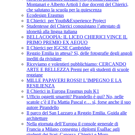
Montanari e Alberto Artioli I due docenti del Chierici,
che salutano la scuola per la quiescenza
Ecodesign Erasmus
Il Chierici per Youth&Experience Project
Studentesse del Chierici conquistano l’attestato di
idoneità alla lingua italiana
BELLACOOPIA: IL LICEO CHIERICI VINCE IL
PRIMO PREMIO EX AEQUO
Il Chierici per IGCSE Cambridge
Reggio Emilia in attesa? Sì, delle fotografie degli angoli
inediti da rivisitare
Riceviamo e volentieri pubblichiamo: CERCANDO
ARTE E BELLEZZA Premi per gli studenti di scuole
reggiane
MILLE PAPAVERI ROSSI! L’IMPEGNO E LA
RESILIENZA
Il Chierici in Europa Erasmus puls K1
Ufficio oggetti smarriti? Pirandello è qui? No, nelle
scatole c’è il Fu Mattia Pascal e… sì, forse anche il suo
autore Pirandello
Il parco del San Lazzaro a Reggio Emilia. Guida alle
architetture
Nella giornata dell’Europa il console generale di
Francia a Milano consegna i diplomi EsaBac agli
studenti dei licei: Canossa, Chierici e Moro