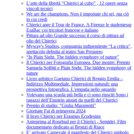
L’arte della libertà “Chierici al cubo” , 12 opere senza
vincoli tecnici
We are the champions. Non è importate chi sei, ma ciò
in cui credi
Chierici apre il Tour de France. A Firenze le studentesse
EsaBac coi tricolori francese e italiano
Pittura ad olio Grande successo il corso di pittura ad
olio del Chierici
Myway's Studios, compagnia indipendente “La critica”,
spettacolo debutta al teatro San Prospero
“In Plain Sight. The hidden symphony of nature”
Il Chierici per Fotografia Europea. Due mostre: Premio
Samuela Solfitti e Plain Sight. The hidden symphony of
nature
Liceo artistico Gaetano Chierici di Reggio Emilia –
Indirizzo Multimediale. Impressioni naturali: una
prospettiva fotografica. L'empatia nello sguardo
Volevano una scuola più bella e ci sono riusciti Sono i
ragazzi dell’Einstein aiutati da quelli del Chierici
Premio di studio: “Giulia Maramotti”
Giornate Fai di primavera 2024
Il liceo Chierici per Erasmus Ecodesign
Anteprima al Rosebud per il Chierici - Semidei, Film
documentario dedicato ai Bronzi di Riace
E’ arrivato Carnevale il manifesto del Chierici simbolo