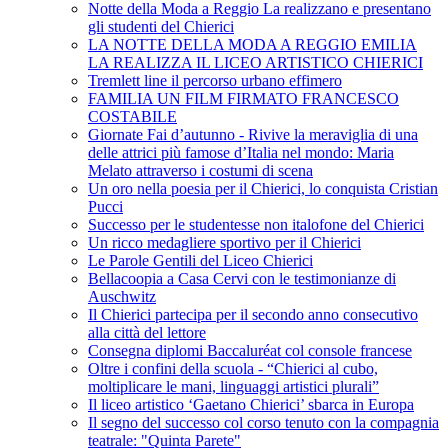
Notte della Moda a Reggio La realizzano e presentano
gli studenti del Chierici
LA NOTTE DELLA MODA A REGGIO EMILIA
LA REALIZZA IL LICEO ARTISTICO CHIERICI
Tremlett line il percorso urbano effimero
FAMILIA UN FILM FIRMATO FRANCESCO
COSTABILE
Giornate Fai d’autunno - Rivive la meraviglia di una
delle attrici più famose d’Italia nel mondo: Maria
Melato attraverso i costumi di scena
Un oro nella poesia per il Chierici, lo conquista Cristian
Pucci
Successo per le studentesse non italofone del Chierici
Un ricco medagliere sportivo per il Chierici
Le Parole Gentili del Liceo Chierici
Bellacoopia a Casa Cervi con le testimonianze di
Auschwitz
Il Chierici partecipa per il secondo anno consecutivo
alla città del lettore
Consegna diplomi Baccaluréat col console francese
Oltre i confini della scuola - “Chierici al cubo,
moltiplicare le mani, linguaggi artistici plurali”
Il liceo artistico ‘Gaetano Chierici’ sbarca in Europa
Il segno del successo col corso tenuto con la compagnia
teatrale: "Quinta Parete"