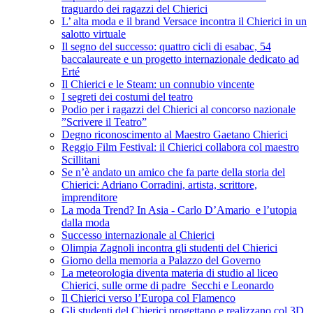
traguardo dei ragazzi del Chierici
L’ alta moda e il brand Versace incontra il Chierici in un
salotto virtuale
Il segno del successo: quattro cicli di esabac, 54
baccalaureate e un progetto internazionale dedicato ad
Erté
Il Chierici e le Steam: un connubio vincente
I segreti dei costumi del teatro
Podio per i ragazzi del Chierici al concorso nazionale
”Scrivere il Teatro”
Degno riconoscimento al Maestro Gaetano Chierici
Reggio Film Festival: il Chierici collabora col maestro
Scillitani
Se n’è andato un amico che fa parte della storia del
Chierici: Adriano Corradini, artista, scrittore,
imprenditore
La moda Trend? In Asia - Carlo D’Amario e l’utopia
dalla moda
Successo internazionale al Chierici
Olimpia Zagnoli incontra gli studenti del Chierici
Giorno della memoria a Palazzo del Governo
La meteorologia diventa materia di studio al liceo
Chierici, sulle orme di padre Secchi e Leonardo
Il Chierici verso l’Europa col Flamenco
Gli studenti del Chierici progettano e realizzano col 3D