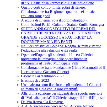
di “Al Castlein” la kermesse di Castelnovo Sotto
Quattro corti contro gli stereotipi di genere.
Collaborazione fra Regione e quattro licei artistici
emiliano romagnoli
A scuola di cinema, vota il cortometraggio -
Commissioni Parità, Cultura e Statuto Emilia Romagna
SETTE ANNI CONSECUTIVI DI PREMI DEL
CNR IL CHIERICI REALIZZA LE STEAM CON
GRANDE SUCCESSO LA FAUTRICE? LA
DOCENTE MARIA PIA FANTI
Nei licei artistici di Bologna, Reggio, Rimini e Parma
l’educazione alle relazioni è già realtà
Opera nell’opera: gli studenti del Liceo Chierici
progettano le immagini delle opere liriche in
programma al Teatro Municipale Valli
Collaborazione tra la Fondazione Giulia Maramotti ed il
Liceo artistico Gaetano Chierici
Giornate Fai d'autunno 2023
Erasmus day 2023
Una palestra sotto il cielo che gli studenti del Chierici
animano di gioia con la loro creatività
Alla prima edizione per studenti delle scuola superiori
di “Vola alta parola” Il Chierici strappa il II e il III posto
Da Via Roma alla Romagna
A.A. A. professore cercasi? No, A come Alfredo