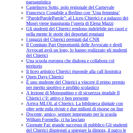
paesaggistica
Castelnovo Sotto, polo regionale del Carnevale
Francesco Costabile a Berlino con ’Una femmina’
“ParoleParoleParole”: al Liceo Chierici e a palazzo dei
Musei viene inaugurata l’opera di Elena Mazzi
Gli studenti del Chierici rendono indelebile nei cuori e
nella mente le storie dei deportati reggiani
I ragazzi del Chierici premiati dal CNR
Il Comitato Pari Opportunità delle Avvocate e degli
Avvocati avrà un logo, lo hanno realizzato gli studenti
del Chierici
Una scuola europea che dialoga e collabora col
territorio
Il liceo artistico Chierici risponde alla call lionistica
Open Days Chierici
È uno studente del Chierici a vincere il primo premio
per merito sportivo e profitto scolastico
A lezione di Monopattino e di sicurezza stradale Il
Chierici c’è: attivo e ben presente
Arriva MLOL al Chierici. La biblioteca digitale con
oltre sette mila riviste e due milioni di risorse on line
Docente, amico, sempre impegnato per la scuola
William Formella, ci ha lasciato
Giornate Fai: grande successo di pubblico Gli studenti
del Chierici dispiegati a spiegare la dimora, il parco le