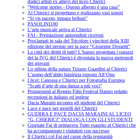
dodici artisti ex allievi del liceo Chierici
“Welcome stories - Questo albergo è una casa”
Al Chierici si progettano e realizzano vasi sonori
“Si vis pacem, impara bellum”
PASOLINI100
L’arte musicale arriva al Chierici
FAI - Premiazione apprendisti ciceroni
Proclamati in sala del Tricolore i vincitori della XIII
edizione del premio per la pace “Giuseppe Dossetti”
La città dei diritti di tutti? L’hanno progettata i ragazzi
del la IVG del Chierici è diventata la nuova metropoli
dei giovani
Lo stilista della natura Tiziano Guardini al Chierici
L’uomo dell’abito liquirizia esposto All’Onu
I licei: Canossa e Chierici per Fotografia Europea
“Scatti d’arte di una danza a più voci”
Protagonisti al Reggio Film Festival Hanno redatto
recensioni in italiano ed inglese
Dacia Maraini incontra gli studenti del Chierici
Luce e pace nei gioielli del Chierici
GUERRA E PACE DACIA MARAINI AL LICEO
“G. CHIERICI” DIALOGA CON GLI STUDENTI
Giornate Fai di primavera Tutto esaurito al Chierici che
ha accompagnato i visitatori con successo
Il Chierici col Fai nel cuore della reggianità