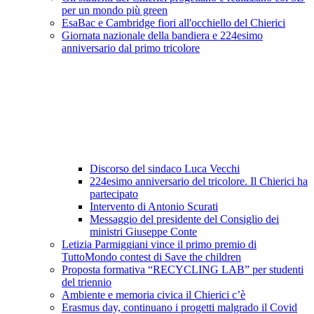
per un mondo più green
EsaBac e Cambridge fiori all'occhiello del Chierici
Giornata nazionale della bandiera e 224esimo
anniversario dal primo tricolore
Discorso del sindaco Luca Vecchi
224esimo anniversario del tricolore. Il Chierici ha
partecipato
Intervento di Antonio Scurati
Messaggio del presidente del Consiglio dei
ministri Giuseppe Conte
Letizia Parmiggiani vince il primo premio di
TuttoMondo contest di Save the children
Proposta formativa “RECYCLING LAB” per studenti
del triennio
Ambiente e memoria civica il Chierici c’è
Erasmus day, continuano i progetti malgrado il Covid