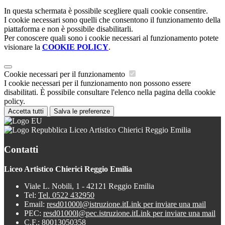
In questa schermata è possibile scegliere quali cookie consentire.
I cookie necessari sono quelli che consentono il funzionamento della
piattaforma e non è possibile disabilitarli.
Per conoscere quali sono i cookie necessari al funzionamento potete
visionare la
COOKIE POLICY
.
Cookie necessari per il funzionamento
I cookie necessari per il funzionamento non possono essere
disabilitati. È possibile consultare l'elenco nella pagina della cookie
policy.
Accetta tutti
Salva le preferenze
Liceo Artistico Chierici Reggio Emilia
Contatti
Liceo Artistico Chierici Reggio Emilia
Viale L. Nobili, 1 - 42121 Reggio Emilia
Tel:
Tel. 0522 432950
Email:
resd01000l@istruzione.it
Link per inviare una mail
PEC:
resd01000l@pec.istruzione.it
Link per inviare una mail
C.F.: 80013050358