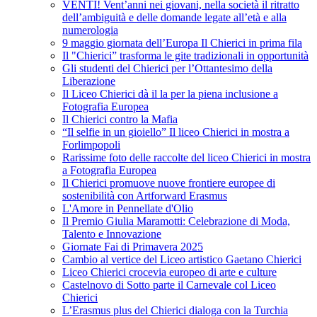
VENTI! Vent’anni nei giovani, nella società il ritratto
dell’ambiguità e delle domande legate all’età e alla
numerologia
9 maggio giornata dell’Europa Il Chierici in prima fila
Il "Chierici” trasforma le gite tradizionali in opportunità
Gli studenti del Chierici per l’Ottantesimo della
Liberazione
Il Liceo Chierici dà il la per la piena inclusione a
Fotografia Europea
Il Chierici contro la Mafia
“Il selfie in un gioiello” Il liceo Chierici in mostra a
Forlimpopoli
Rarissime foto delle raccolte del liceo Chierici in mostra
a Fotografia Europea
Il Chierici promuove nuove frontiere europee di
sostenibilità con Artforward Erasmus
L'Amore in Pennellate d'Olio
Il Premio Giulia Maramotti: Celebrazione di Moda,
Talento e Innovazione
Giornate Fai di Primavera 2025
Cambio al vertice del Liceo artistico Gaetano Chierici
Liceo Chierici crocevia europeo di arte e culture
Castelnovo di Sotto parte il Carnevale col Liceo
Chierici
L’Erasmus plus del Chierici dialoga con la Turchia