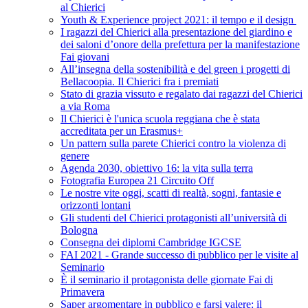
al Chierici
Youth & Experience project 2021: il tempo e il design
I ragazzi del Chierici alla presentazione del giardino e
dei saloni d’onore della prefettura per la manifestazione
Fai giovani
All’insegna della sostenibilità e del green i progetti di
Bellacoopia. Il Chierici fra i premiati
Stato di grazia vissuto e regalato dai ragazzi del Chierici
a via Roma
Il Chierici è l'unica scuola reggiana che è stata
accreditata per un Erasmus+
Un pattern sulla parete Chierici contro la violenza di
genere
Agenda 2030, obiettivo 16: la vita sulla terra
Fotografia Europea 21 Circuito Off
Le nostre vite oggi, scatti di realtà, sogni, fantasie e
orizzonti lontani
Gli studenti del Chierici protagonisti all’università di
Bologna
Consegna dei diplomi Cambridge IGCSE
FAI 2021 - Grande successo di pubblico per le visite al
Seminario
È il seminario il protagonista delle giornate Fai di
Primavera
Saper argomentare in pubblico e farsi valere: il