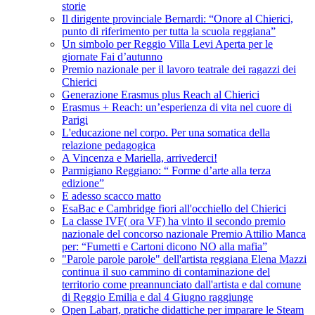
storie
Il dirigente provinciale Bernardi: “Onore al Chierici,
punto di riferimento per tutta la scuola reggiana”
Un simbolo per Reggio Villa Levi Aperta per le
giornate Fai d’autunno
Premio nazionale per il lavoro teatrale dei ragazzi dei
Chierici
Generazione Erasmus plus Reach al Chierici
Erasmus + Reach: un’esperienza di vita nel cuore di
Parigi
L'educazione nel corpo. Per una somatica della
relazione pedagogica
A Vincenza e Mariella, arrivederci!
Parmigiano Reggiano: “ Forme d’arte alla terza
edizione”
E adesso scacco matto
EsaBac e Cambridge fiori all'occhiello del Chierici
La classe IVF( ora VF) ha vinto il secondo premio
nazionale del concorso nazionale Premio Attilio Manca
per: “Fumetti e Cartoni dicono NO alla mafia”
"Parole parole parole" dell'artista reggiana Elena Mazzi
continua il suo cammino di contaminazione del
territorio come preannunciato dall'artista e dal comune
di Reggio Emilia e dal 4 Giugno raggiunge
Open Labart, pratiche didattiche per imparare le Steam