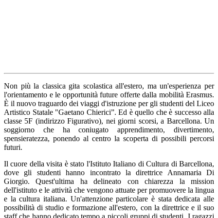
Non più la classica gita scolastica all'estero, ma un'esperienza per
l'orientamento e le opportunità future offerte dalla mobilità Erasmus.
È il nuovo traguardo dei viaggi d'istruzione per gli studenti del Liceo
Artistico Statale "Gaetano Chierici”. Ed è quello che è successo alla
classe 5F (indirizzo Figurativo), nei giorni scorsi, a Barcellona. Un
soggiorno che ha coniugato apprendimento, divertimento,
spensieratezza, ponendo al centro la scoperta di possibili percorsi
futuri.
Il cuore della visita è stato l'Istituto Italiano di Cultura di Barcellona,
dove gli studenti hanno incontrato la direttrice Annamaria Di
Giorgio. Quest'ultima ha delineato con chiarezza la mission
dell'istituto e le attività che vengono attuate per promuovere la lingua
e la cultura italiana. Un'attenzione particolare è stata dedicata alle
possibilità di studio e formazione all'estero, con la direttrice e il suo
staff che hanno dedicato tempo a piccoli gruppi di studenti. I ragazzi