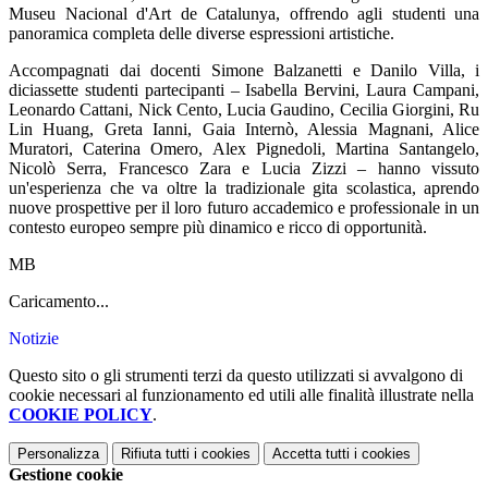
Museu Nacional d'Art de Catalunya, offrendo agli studenti una
panoramica completa delle diverse espressioni artistiche.
Accompagnati dai docenti Simone Balzanetti e Danilo Villa, i
diciassette studenti partecipanti – Isabella Bervini, Laura Campani,
Leonardo Cattani, Nick Cento, Lucia Gaudino, Cecilia Giorgini, Ru
Lin Huang, Greta Ianni, Gaia Internò, Alessia Magnani, Alice
Muratori, Caterina Omero, Alex Pignedoli, Martina Santangelo,
Nicolò Serra, Francesco Zara e Lucia Zizzi – hanno vissuto
un'esperienza che va oltre la tradizionale gita scolastica, aprendo
nuove prospettive per il loro futuro accademico e professionale in un
contesto europeo sempre più dinamico e ricco di opportunità.
MB
Caricamento...
Notizie
Questo sito o gli strumenti terzi da questo utilizzati si avvalgono di
cookie necessari al funzionamento ed utili alle finalità illustrate nella
COOKIE POLICY
.
Personalizza
Rifiuta tutti
i cookies
Accetta tutti
i cookies
Gestione cookie