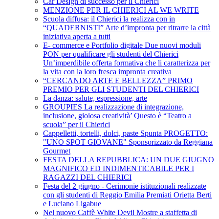
Car Design di successo per il Chierici
MENZIONE PER IL CHIERICI AL WE WRITE
Scuola diffusa: il Chierici la realizza con in
“QUADERNISTI” Arte d’impronta per ritrarre la città
iniziativa aperta a tutti
E- commerce e Portfolio digitale Due nuovi moduli
PON per qualificare gli studenti del Chierici
Un’imperdibile offerta formativa che li caratterizza per
la vita con la loro fresca impronta creativa
“CERCANDO ARTE E BELLEZZA” PRIMO
PREMIO PER GLI STUDENTI DEL CHIERICI
La danza: salute, espressione, arte
GROUPIES La realizzazione di integrazione,
inclusione, gioiosa creatività’ Questo è “Teatro a
scuola” per il Chierici
Cappelletti, tortelli, dolci, paste Spunta PROGETTO:
"UNO SPOT GIOVANE" Sponsorizzato da Reggiana
Gourmet
FESTA DELLA REPUBBLICA: UN DUE GIUGNO
MAGNIFICO ED INDIMENTICABILE PER I
RAGAZZI DEL CHIERICI
Festa del 2 giugno - Cerimonie istituzionali realizzate
con gli studenti di Reggio Emilia Premiati Orietta Berti
e Luciano Ligabue
Nel nuovo Caffè White Devil Mostre a staffetta di