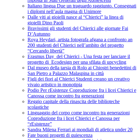
risposta in Stati Generali degli Adolescenti
Italiano lingua Due un traguardo raggiunto. Consegnati
i diplomi nell’aula magna di Unimore
Dalle viti ai gioielli nasce al “Chierici” la linea di
gioielli Dino Paoli
Bravissimi gli studenti del Chierici alle giornate Fai
D’Autunno
Roya Heydari, artista fotografa afgana a confronto an
200 studenti del Chierici nell’ambito del progetto
“Cercando libertà”
Erasmus Day del Chierici - Una festa per lanciare il
progetto di Ecodesign per una sfilata di upcycling
Dal museo della tarsia di Rolo ai Chiostri benedettini di
San Pietro a Palazzo Malaspina in città
Figli dei fiori al Chierici Studenti creano un creativo
vivaio artistico in monotipia
Podio Per rEsistenze Coproduzione fra i licei Chierici e
Canossa come incontro fra generazioni
Reggio capitale della rinascita delle biblioteche
scolastiche
Linguaggio del corpo come incontro tra generazioni
Coproduzione fra i licei Chierici e Canossa per
“rEsistenze”
Sandra Milena Ferrari ai mondiali di atletica under 20
Fate buoni progetti di quiescenza