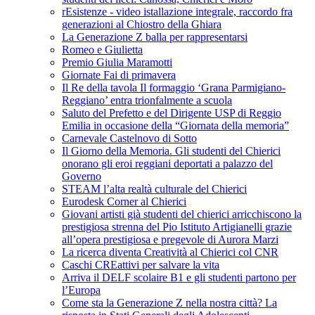
rEsistenze - video istallazione integrale, raccordo fra
generazioni al Chiostro della Ghiara
La Generazione Z balla per rappresentarsi
Romeo e Giulietta
Premio Giulia Maramotti
Giornate Fai di primavera
Il Re della tavola Il formaggio ‘Grana Parmigiano-
Reggiano’ entra trionfalmente a scuola
Saluto del Prefetto e del Dirigente USP di Reggio
Emilia in occasione della “Giornata della memoria”
Carnevale Castelnovo di Sotto
Il Giorno della Memoria. Gli studenti del Chierici
onorano gli eroi reggiani deportati a palazzo del
Governo
STEAM l’alta realtà culturale del Chierici
Eurodesk Corner al Chierici
Giovani artisti già studenti del chierici arricchiscono la
prestigiosa strenna del Pio Istituto Artigianelli grazie
all’opera prestigiosa e pregevole di Aurora Marzi
La ricerca diventa Creatività al Chierici col CNR
Caschi CREattivi per salvare la vita
Arriva il DELF scolaire B1 e gli studenti partono per
l’Europa
Come sta la Generazione Z nella nostra città? La