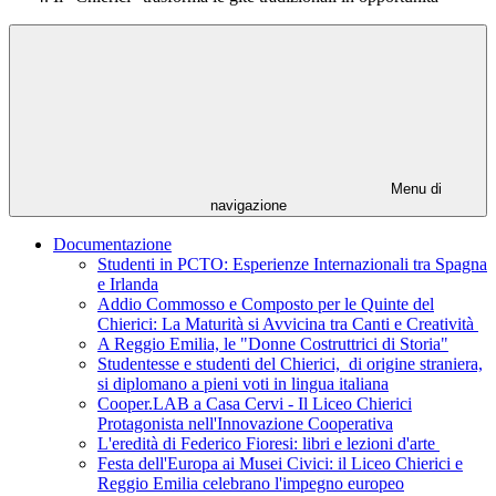
Menu di
navigazione
Documentazione
Studenti in PCTO: Esperienze Internazionali tra Spagna
e Irlanda
Addio Commosso e Composto per le Quinte del
Chierici: La Maturità si Avvicina tra Canti e Creatività
A Reggio Emilia, le "Donne Costruttrici di Storia"
Studentesse e studenti del Chierici, di origine straniera,
si diplomano a pieni voti in lingua italiana
Cooper.LAB a Casa Cervi - Il Liceo Chierici
Protagonista nell'Innovazione Cooperativa
L'eredità di Federico Fioresi: libri e lezioni d'arte
Festa dell'Europa ai Musei Civici: il Liceo Chierici e
Reggio Emilia celebrano l'impegno europeo