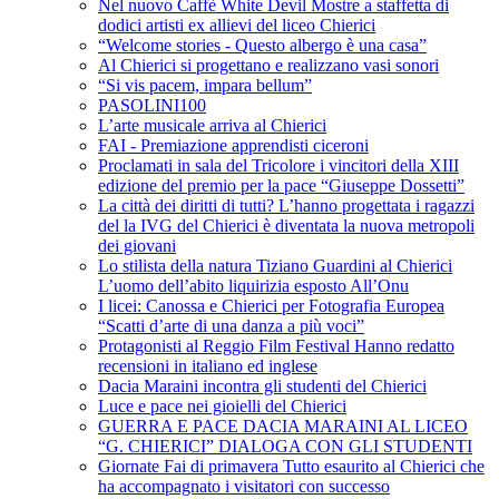
Nel nuovo Caffè White Devil Mostre a staffetta di
dodici artisti ex allievi del liceo Chierici
“Welcome stories - Questo albergo è una casa”
Al Chierici si progettano e realizzano vasi sonori
“Si vis pacem, impara bellum”
PASOLINI100
L’arte musicale arriva al Chierici
FAI - Premiazione apprendisti ciceroni
Proclamati in sala del Tricolore i vincitori della XIII
edizione del premio per la pace “Giuseppe Dossetti”
La città dei diritti di tutti? L’hanno progettata i ragazzi
del la IVG del Chierici è diventata la nuova metropoli
dei giovani
Lo stilista della natura Tiziano Guardini al Chierici
L’uomo dell’abito liquirizia esposto All’Onu
I licei: Canossa e Chierici per Fotografia Europea
“Scatti d’arte di una danza a più voci”
Protagonisti al Reggio Film Festival Hanno redatto
recensioni in italiano ed inglese
Dacia Maraini incontra gli studenti del Chierici
Luce e pace nei gioielli del Chierici
GUERRA E PACE DACIA MARAINI AL LICEO
“G. CHIERICI” DIALOGA CON GLI STUDENTI
Giornate Fai di primavera Tutto esaurito al Chierici che
ha accompagnato i visitatori con successo