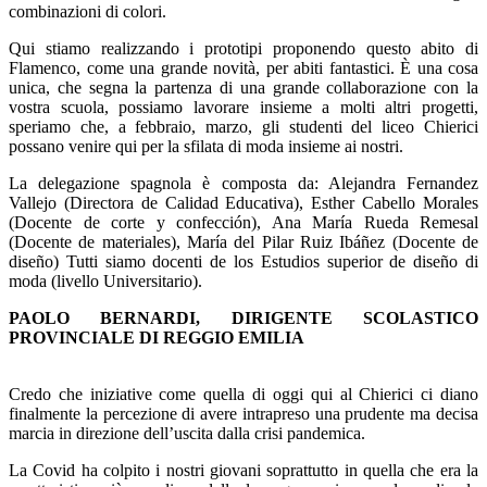
combinazioni di colori.
Qui stiamo realizzando i prototipi proponendo questo abito di
Flamenco, come una grande novità, per abiti fantastici. È una cosa
unica, che segna la partenza di una grande collaborazione con la
vostra scuola, possiamo lavorare insieme a molti altri progetti,
speriamo che, a febbraio, marzo, gli studenti del liceo Chierici
possano venire qui per la sfilata di moda insieme ai nostri.
La delegazione spagnola è composta da:
Alejandra Fernandez
Vallejo (Directora de Calidad Educativa), Esther Cabello Morales
(Docente de corte y confección), Ana María Rueda Remesal
(Docente de materiales), María del Pilar Ruiz Ibáñez (Docente de
diseño) Tutti siamo docenti de los Estudios superior de diseño di
moda (livello Universitario).
PAOLO BERNARDI, DIRIGENTE SCOLASTICO
PROVINCIALE DI REGGIO EMILIA
Credo che iniziative come quella di oggi qui al Chierici ci diano
finalmente la percezione di avere intrapreso una prudente ma decisa
marcia in direzione dell’uscita dalla crisi pandemica.
La Covid ha colpito i nostri giovani soprattutto in quella che era la