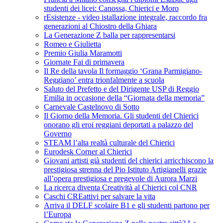
studenti dei licei: Canossa, Chierici e Moro
rEsistenze - video istallazione integrale, raccordo fra
generazioni al Chiostro della Ghiara
La Generazione Z balla per rappresentarsi
Romeo e Giulietta
Premio Giulia Maramotti
Giornate Fai di primavera
Il Re della tavola Il formaggio ‘Grana Parmigiano-
Reggiano’ entra trionfalmente a scuola
Saluto del Prefetto e del Dirigente USP di Reggio
Emilia in occasione della “Giornata della memoria”
Carnevale Castelnovo di Sotto
Il Giorno della Memoria. Gli studenti del Chierici
onorano gli eroi reggiani deportati a palazzo del
Governo
STEAM l’alta realtà culturale del Chierici
Eurodesk Corner al Chierici
Giovani artisti già studenti del chierici arricchiscono la
prestigiosa strenna del Pio Istituto Artigianelli grazie
all’opera prestigiosa e pregevole di Aurora Marzi
La ricerca diventa Creatività al Chierici col CNR
Caschi CREattivi per salvare la vita
Arriva il DELF scolaire B1 e gli studenti partono per
l’Europa