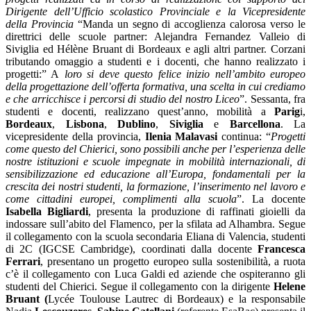
Dirigente dell’Ufficio scolastico Provinciale e la Vicepresidente
della Provincia
“Manda un segno di accoglienza calorosa verso le
direttrici delle scuole partner: Alejandra Fernandez Valleio di
Siviglia ed Hélène Bruant di Bordeaux e agli altri partner. Corzani
tributando omaggio a studenti e i docenti, che hanno realizzato i
progetti:” A
loro si deve questo felice inizio nell’ambito europeo
della progettazione dell’offerta formativa, una scelta in cui crediamo
e che arricchisce i percorsi di studio del nostro Liceo
”.
Sessanta, fra
studenti e docenti, realizzano quest’anno, mobilità a
Parig
i,
Bordeaux
,
Lisbona
,
Dublino
,
Siviglia
e
Barcellona
. La
vicepresidente della provincia,
Ilenia Malavasi
continua: “
Progetti
come questo del Chierici, sono possibili anche per l’esperienza delle
nostre istituzioni e scuole impegnate in mobilità internazionali, di
sensibilizzazione ed educazione all’Europa, fondamentali per la
crescita dei nostri studenti, la formazione, l’inserimento nel lavoro e
come cittadini europei, complimenti alla scuola
”. La docente
Isabella Bigliardi
, presenta la produzione di raffinati gioielli da
indossare sull’abito del Flamenco, per la sfilata ad Alhambra. Segue
il collegamento con la scuola secondaria Eliana di Valencia,
studenti
di 2C (IGCSE Cambridge), coordinati dalla docente
Francesca
Ferrari
, presentano un progetto europeo sulla sostenibilità, a ruota
c’è il collegamento con Luca Galdi ed aziende che ospiteranno gli
studenti del Chierici. Segue il collegamento con la dirigente
Helene
Bruant (
Lycée Toulouse Lautrec di Bordeaux) e la responsabile