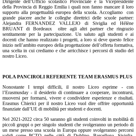
Dirigente dell’Ufficio scolastico Provinciale e la Vicepresidente
della Provincia di Reggio Emilia i quali non fanno mancare il loro
supporto alla progettualità europea della scuola. Accogliamo con
grande piacere anche le colleghe direttrici delle scuole partner:
Alejandra FERNANDEZ VALLEJO di Siviglia ed Hélène
BRUANT di Bordeaux oltre agli altri partner che ringrazio
sentitamente per la partecipazione. Un saluto agli studenti e ai
docenti che hanno realizzato i progetti, a loro si deve questo felice
inizio nell’ambito europeo della progettazione dell’offerta formativa,
una scelta in cui crediamo e che arricchisce i percorsi di studio del
nostro Liceo.
POLA PANCIROLI REFERENTE TEAM ERASMUS PLUS
Nonostante I tempi difficili, il nostro Liceo esprime - con
l’Erasmusday - il desiderio di continuare a cooperare, incontrarsi,
muoversi per formarsi, vivere e condividere esperienze e risultati.
Erasmus Chierici per il nostro Liceo vuol dire offrire opportunità
finanziate dall’UE di mobilità per studenti e docenti.
Nel 2021-2022 circa 50 saranno gli studenti coinvolti in mobilità di
piccoli gruppi o per singolo studenti che svolgeranno un periodo di
un mese presso una scuola in Europa oppure svolgeranno percorsi
validi come PCTO nelle città di Dublino, Barcellona, Siviglia,