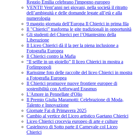
Reggio Emilia celebrano l'impegno europeo
VENTI! Vent’anni nei giovani, nella società il ritratto
dell’ambiguità e delle domande legate all’età e alla
numerologia
9 maggio giornata dell’Europa Il Chierici in prima fila
Il "Chierici” trasforma le gite tradizionali in opportunità
Gli studenti del Chierici per l’Ottantesimo della
Liberazione
Il Liceo Chierici dà il la per la piena inclusione a
Fotografia Europea
Il Chierici contro la Mafia
“Il selfie in un gioiello” Il liceo Chierici in mostra a
Forlimpopoli
Rarissime foto delle raccolte del liceo Chierici in mostra
a Fotografia Europea
Il Chierici promuove nuove frontiere europee di
sostenibilità con Artforward Erasmus
L'Amore in Pennellate d'Olio
Il Premio Giulia Maramotti: Celebrazione di Moda,
Talento e Innovazione
Giornate Fai di Primavera 2025
Cambio al vertice del Liceo artistico Gaetano Chierici
Liceo Chierici crocevia europeo di arte e culture
Castelnovo di Sotto parte il Carnevale col Liceo
Chierici