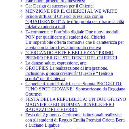
Fate buoni progetti di quiescenza
Car Design di successo per il Chierici
MENZIONE PER IL CHIERICI AL WE WRITE
Scuola diffusa: il Chierici la realizza con in
“QUADERNISTI” Arte d’impronta per ritrarre la città
iniziativa aperta a tutti
E- commerce e Portfolio digitale Due nuovi moduli
PON per qualificare gli studenti del Chierici
Un’imperdibile offerta formativa che li caratterizza per
la vita con la loro fresca impronta creativa
“CERCANDO ARTE E BELLEZZA” PRIMO
PREMIO PER GLI STUDENTI DEL CHIERICI
La danza: salute, espressione, arte
GROUPIES La realizzazione di integrazione,
inclusione, gioiosa creatività’ Questo è “Teatro a
scuola” per il Chierici
Cappelletti, tortelli, dolci, paste Spunta PROGETTO:
"UNO SPOT GIOVANE" Sponsorizzato da Reggiana
Gourmet
FESTA DELLA REPUBBLICA: UN DUE GIUGNO
MAGNIFICO ED INDIMENTICABILE PER I
RAGAZZI DEL CHIERICI
Festa del 2 giugno - Cerimonie istituzionali realizzate
con gli studenti di Reggio Emilia Premiati Orietta Berti
e Luciano Ligabue