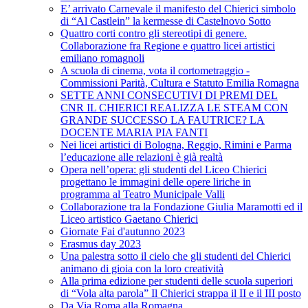
E’ arrivato Carnevale il manifesto del Chierici simbolo
di “Al Castlein” la kermesse di Castelnovo Sotto
Quattro corti contro gli stereotipi di genere.
Collaborazione fra Regione e quattro licei artistici
emiliano romagnoli
A scuola di cinema, vota il cortometraggio -
Commissioni Parità, Cultura e Statuto Emilia Romagna
SETTE ANNI CONSECUTIVI DI PREMI DEL
CNR IL CHIERICI REALIZZA LE STEAM CON
GRANDE SUCCESSO LA FAUTRICE? LA
DOCENTE MARIA PIA FANTI
Nei licei artistici di Bologna, Reggio, Rimini e Parma
l’educazione alle relazioni è già realtà
Opera nell’opera: gli studenti del Liceo Chierici
progettano le immagini delle opere liriche in
programma al Teatro Municipale Valli
Collaborazione tra la Fondazione Giulia Maramotti ed il
Liceo artistico Gaetano Chierici
Giornate Fai d'autunno 2023
Erasmus day 2023
Una palestra sotto il cielo che gli studenti del Chierici
animano di gioia con la loro creatività
Alla prima edizione per studenti delle scuola superiori
di “Vola alta parola” Il Chierici strappa il II e il III posto
Da Via Roma alla Romagna