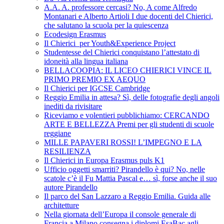
A.A. A. professore cercasi? No, A come Alfredo
Montanari e Alberto Artioli I due docenti del Chierici,
che salutano la scuola per la quiescenza
Ecodesign Erasmus
Il Chierici per Youth&Experience Project
Studentesse del Chierici conquistano l’attestato di
idoneità alla lingua italiana
BELLACOOPIA: IL LICEO CHIERICI VINCE IL
PRIMO PREMIO EX AEQUO
Il Chierici per IGCSE Cambridge
Reggio Emilia in attesa? Sì, delle fotografie degli angoli
inediti da rivisitare
Riceviamo e volentieri pubblichiamo: CERCANDO
ARTE E BELLEZZA Premi per gli studenti di scuole
reggiane
MILLE PAPAVERI ROSSI! L’IMPEGNO E LA
RESILIENZA
Il Chierici in Europa Erasmus puls K1
Ufficio oggetti smarriti? Pirandello è qui? No, nelle
scatole c’è il Fu Mattia Pascal e… sì, forse anche il suo
autore Pirandello
Il parco del San Lazzaro a Reggio Emilia. Guida alle
architetture
Nella giornata dell’Europa il console generale di
Francia a Milano consegna i diplomi EsaBac agli