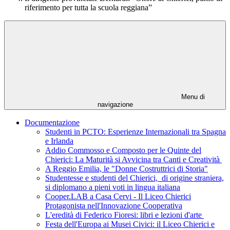
riferimento per tutta la scuola reggiana”
Menu di
navigazione
Documentazione
Studenti in PCTO: Esperienze Internazionali tra Spagna
e Irlanda
Addio Commosso e Composto per le Quinte del
Chierici: La Maturità si Avvicina tra Canti e Creatività
A Reggio Emilia, le "Donne Costruttrici di Storia"
Studentesse e studenti del Chierici, di origine straniera,
si diplomano a pieni voti in lingua italiana
Cooper.LAB a Casa Cervi - Il Liceo Chierici
Protagonista nell'Innovazione Cooperativa
L'eredità di Federico Fioresi: libri e lezioni d'arte
Festa dell'Europa ai Musei Civici: il Liceo Chierici e