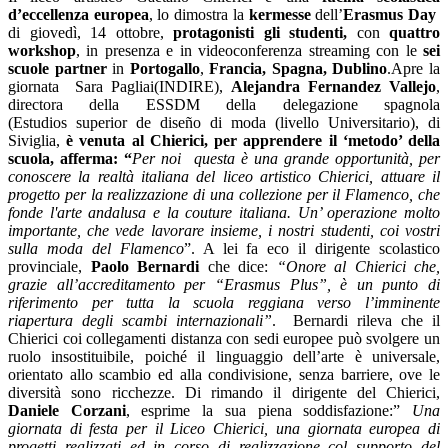
d’eccellenza europea
, lo dimostra la
kermesse
dell’
Erasmus Day
di giovedì, 14 ottobre,
protagonisti gli studenti,
con
quattro
workshop
, in presenza e in videoconferenza streaming con le
sei
scuole partner
in
Portogallo
,
Francia,
Spagna, Dublino
.Apre la
giornata Sara Pagliai(INDIRE),
A
lejandra Fernandez Vallejo
,
directora della ESSDM della delegazione spagnola
(
Estudios superior de diseño di moda (livello Universitario),
di
Siviglia,
è venuta al Chierici, per apprendere il ‘metodo’ della
scuola, afferma: “
Per
noi questa è una grande opportunità, per
conoscere la realtà italiana del liceo artistico Chierici, attuare il
progetto per la
realizzazione di una collezione per il Flamenco, che
fonde l'arte andalusa e la couture italiana. Un’ operazione
molto
importante, che vede lavorare insieme, i nostri studenti, coi vostri
sulla moda del Flamenco
”. A lei fa eco il dirigente scolastico
provinciale,
Paolo Bernardi
che dice:
“Onore al Chierici che,
grazie all’accreditamento per “Erasmus Plus”, è un punto di
riferimento per tutta la scuola reggiana verso l’imminente
riapertura degli scambi internazionali”
. Bernardi rileva che il
Chierici coi collegamenti distanza con sedi europee può svolgere un
ruolo insostituibile, poiché il linguaggio dell’arte è universale,
orientato allo scambio ed alla condivisione, senza barriere, ove le
diversità sono ricchezze. Di rimando il dirigente del Chierici,
Daniele Corzani
, esprime la sua piena soddisfazione:”
Una
giornata di festa per il Liceo Chierici, una giornata europea di
progetti realizzati ed in corso di realizzazione col supporto del