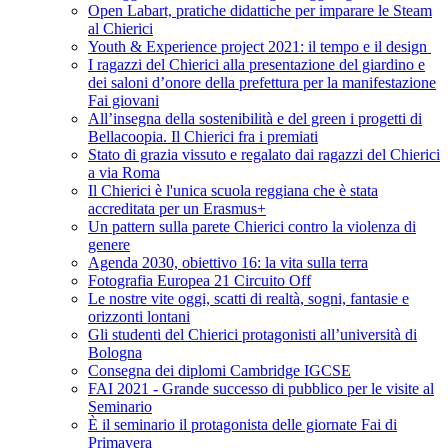
Open Labart, pratiche didattiche per imparare le Steam
al Chierici
Youth & Experience project 2021: il tempo e il design
I ragazzi del Chierici alla presentazione del giardino e
dei saloni d’onore della prefettura per la manifestazione
Fai giovani
All’insegna della sostenibilità e del green i progetti di
Bellacoopia. Il Chierici fra i premiati
Stato di grazia vissuto e regalato dai ragazzi del Chierici
a via Roma
Il Chierici è l'unica scuola reggiana che è stata
accreditata per un Erasmus+
Un pattern sulla parete Chierici contro la violenza di
genere
Agenda 2030, obiettivo 16: la vita sulla terra
Fotografia Europea 21 Circuito Off
Le nostre vite oggi, scatti di realtà, sogni, fantasie e
orizzonti lontani
Gli studenti del Chierici protagonisti all’università di
Bologna
Consegna dei diplomi Cambridge IGCSE
FAI 2021 - Grande successo di pubblico per le visite al
Seminario
È il seminario il protagonista delle giornate Fai di
Primavera