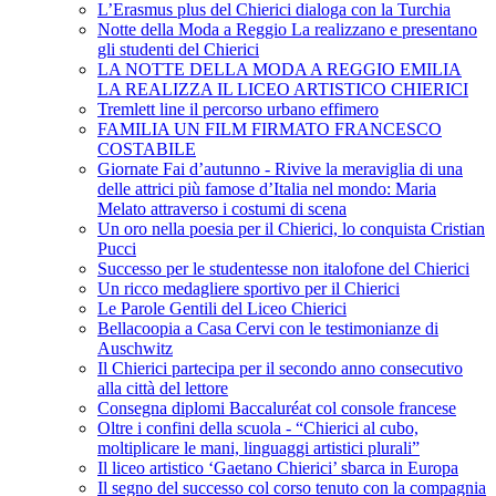
L’Erasmus plus del Chierici dialoga con la Turchia
Notte della Moda a Reggio La realizzano e presentano
gli studenti del Chierici
LA NOTTE DELLA MODA A REGGIO EMILIA
LA REALIZZA IL LICEO ARTISTICO CHIERICI
Tremlett line il percorso urbano effimero
FAMILIA UN FILM FIRMATO FRANCESCO
COSTABILE
Giornate Fai d’autunno - Rivive la meraviglia di una
delle attrici più famose d’Italia nel mondo: Maria
Melato attraverso i costumi di scena
Un oro nella poesia per il Chierici, lo conquista Cristian
Pucci
Successo per le studentesse non italofone del Chierici
Un ricco medagliere sportivo per il Chierici
Le Parole Gentili del Liceo Chierici
Bellacoopia a Casa Cervi con le testimonianze di
Auschwitz
Il Chierici partecipa per il secondo anno consecutivo
alla città del lettore
Consegna diplomi Baccaluréat col console francese
Oltre i confini della scuola - “Chierici al cubo,
moltiplicare le mani, linguaggi artistici plurali”
Il liceo artistico ‘Gaetano Chierici’ sbarca in Europa
Il segno del successo col corso tenuto con la compagnia