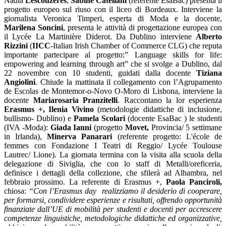
Nadia
Lescouzeres
,
Sabine Catellani
(referente EsaBac) presenta il
progetto europeo sul riuso con il liceo di Bordeaux. Interviene la
giornalista Veronica Timperi, esperta di Moda e la docente,
Marilena Soncini
, presenta le attività di progettazione europea con
il Lycée La Martinière Diderot. Da Dublino interviene
Alberto
Rizzini
(
IICC
-Italian Irish Chamber of Commerce CLG) che reputa
importante partecipare al progetto:” Language skills for life:
empowering and learning through art” che si svolge a Dublino, dal
22 novembre con 10 studenti,
guidati dalla docente
Tiziana
Angiolini
. Chiude la mattinata il collegamento con l’Agrupamento
de Escolas de Montemor-o-Novo O-Moro di Lisbona, interviene la
docente
Mariarosaria Pranzitelli
. Raccontano la lor esperienza
Erasmus +,
Ilenia Vivino
(metodologie didattiche di inclusione,
bullismo- Dublino) e
Pamela Scolari
(docente EsaBac ) le studenti
(IVA -Moda):
Giada Ianni
(progetto
Movet,
Provincia/ 5 settimane
in Irlanda),
Minerva Panarari
(referente progetto: L'école de
femmes con Fondazione I Teatri di Reggio/ Lycée Toulouse
Lautrec/ Lione). La giornata termina con
la visita alla scuola della
delegazione di Siviglia, che con lo staff di Metalli/oreficeria,
definisce i dettagli della collezione, che sfilerà ad Alhambra, nel
febbraio prossimo. La referente di Erasmus +,
Paola Panciroli,
chiosa:
“
Con l’Erasmus day realizziamo il desiderio di cooperare,
per formarsi, condividere esperienze e risultati, offrendo opportunità
finanziate dall’UE di mobilità per studenti e docenti per accrescere
competenze linguistiche, metodologiche didattiche ed organizzative,