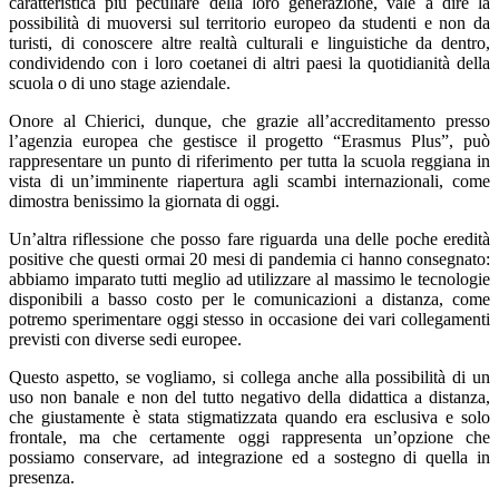
caratteristica più peculiare della loro generazione, vale a dire la
possibilità di muoversi sul territorio europeo da studenti e non da
turisti, di conoscere altre realtà culturali e linguistiche da dentro,
condividendo con i loro coetanei di altri paesi la quotidianità della
scuola o di uno stage aziendale.
Onore al Chierici, dunque, che grazie all’accreditamento presso
l’agenzia europea che gestisce il progetto “Erasmus Plus”, può
rappresentare un punto di riferimento per tutta la scuola reggiana in
vista di un’imminente riapertura agli scambi internazionali, come
dimostra benissimo la giornata di oggi.
Un’altra riflessione che posso fare riguarda una delle poche eredità
positive che questi ormai 20 mesi di pandemia ci hanno consegnato:
abbiamo imparato tutti meglio ad utilizzare al massimo le tecnologie
disponibili a basso costo per le comunicazioni a distanza, come
potremo sperimentare oggi stesso in occasione dei vari collegamenti
previsti con diverse sedi europee.
Questo aspetto, se vogliamo, si collega anche alla possibilità di un
uso non banale e non del tutto negativo della didattica a distanza,
che giustamente è stata stigmatizzata quando era esclusiva e solo
frontale, ma che certamente oggi rappresenta un’opzione che
possiamo conservare, ad integrazione ed a sostegno di quella in
presenza.