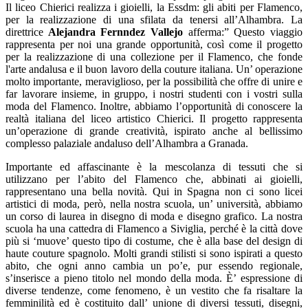
Il liceo Chierici realizza i gioielli, la Essdm: gli abiti per Flamenco,
per la realizzazione di una sfilata da tenersi all’Alhambra. La
direttrice
Alejandra Fernndez Vallejo
afferma:” Questo
viaggio
rappresenta per noi una grande opportunità, così come il progetto
per la
realizzazione di una collezione per il Flamenco, che fonde
l'arte andalusa e il buon lavoro della couture italiana. Un’ operazione
molto importante, meraviglioso, per la possibilità che offre di unire e
far lavorare insieme, in gruppo, i nostri studenti con i vostri sulla
moda del Flamenco. Inoltre, abbiamo l’opportunità di conoscere la
realtà italiana del liceo artistico Chierici. Il progetto rappresenta
un’operazione di grande creatività, ispirato anche al bellissimo
complesso palaziale
andaluso dell’Alhambra a Granada.
Importante ed affascinante è la mescolanza di tessuti
che si
utilizzano per l’abito del Flamenco che, abbinati ai gioielli,
rappresentano una bella novità. Qui in Spagna non ci sono licei
artistici di moda, però, nella nostra scuola, un’ università, abbiamo
un corso di laurea in disegno di moda e disegno grafico. La nostra
scuola ha una cattedra di Flamenco a Siviglia, perché è la città dove
più si ‘muove’ questo tipo di costume, che è alla base del design di
haute couture spagnolo. Molti grandi stilisti si sono ispirati a questo
abito, che ogni anno cambia un po’e, pur essendo regionale,
s’inserisce a pieno titolo nel mondo della moda. È’ espressione di
diverse tendenze, come fenomeno, è un vestito che fa risaltare la
femminilità ed è costituito dall’ unione di diversi tessuti, disegni,