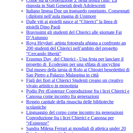
Come sta la Generazione Z nella nostra città? La
risposta in Stati Generali degli Adolescenti
Italiano lingua Due un traguardo raggiunto. Consegnati
i diplomi nell’aula magna di Unimore
Dalle viti ai gioielli nasce al “Chierici” la linea di
gioielli Dino Paoli
Bravissimi gli studenti del Chierici alle giornate Fai
D’Autunno
Roya Heydari, artista fotografa afgana a confronto an
200 studenti del Chierici nell’ambito del progetto
“Cercando libertà”
Erasmus Day del Chierici - Una festa per lanciare il
progetto di Ecodesign per una sfilata di upcycling
Dal museo della tarsia di Rolo ai Chiostri benedettini di
San Pietro a Palazzo Malaspina in città
Figli dei fiori al Chierici Studenti creano un creativo
vivaio artistico in monotipia
Podio Per rEsistenze Coproduzione fra i licei Chierici e
Canossa come incontro fra generazioni
Reggio capitale della rinascita delle biblioteche
scolastiche
Linguaggio del corpo come incontro tra generazioni
Coproduzione fra i licei Chierici e Canossa per
“rEsistenze”
Sandra Milena Ferrari ai mondiali di atletica under 20