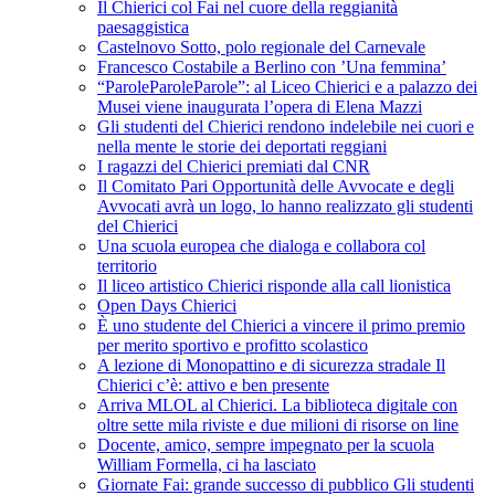
Il Chierici col Fai nel cuore della reggianità
paesaggistica
Castelnovo Sotto, polo regionale del Carnevale
Francesco Costabile a Berlino con ’Una femmina’
“ParoleParoleParole”: al Liceo Chierici e a palazzo dei
Musei viene inaugurata l’opera di Elena Mazzi
Gli studenti del Chierici rendono indelebile nei cuori e
nella mente le storie dei deportati reggiani
I ragazzi del Chierici premiati dal CNR
Il Comitato Pari Opportunità delle Avvocate e degli
Avvocati avrà un logo, lo hanno realizzato gli studenti
del Chierici
Una scuola europea che dialoga e collabora col
territorio
Il liceo artistico Chierici risponde alla call lionistica
Open Days Chierici
È uno studente del Chierici a vincere il primo premio
per merito sportivo e profitto scolastico
A lezione di Monopattino e di sicurezza stradale Il
Chierici c’è: attivo e ben presente
Arriva MLOL al Chierici. La biblioteca digitale con
oltre sette mila riviste e due milioni di risorse on line
Docente, amico, sempre impegnato per la scuola
William Formella, ci ha lasciato
Giornate Fai: grande successo di pubblico Gli studenti