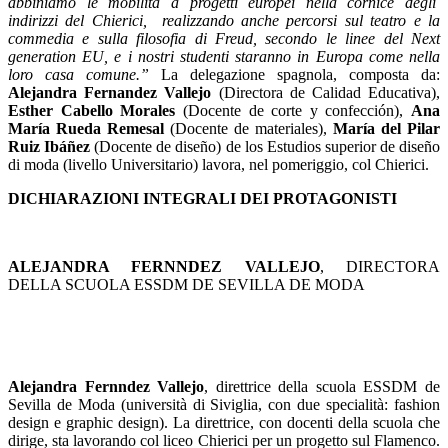
abbiniamo le mobilità a progetti europei nella cornice degli
indirizzi del Chierici, realizzando anche percorsi sul teatro e la
commedia e sulla filosofia di Freud, secondo le linee del Next
generation EU, e i nostri studenti staranno in Europa come nella
loro casa comune.”
La delegazione spagnola, composta da:
Alejandra Fernandez Vallejo
(Directora de Calidad Educativa),
Esther Cabello Morales
(Docente de corte y confección),
Ana
María Rueda Remesal
(Docente de materiales),
María del Pilar
Ruiz Ibáñez
(Docente de diseño) de los Estudios superior de diseño
di moda (livello Universitario) lavora, nel pomeriggio, col Chierici.
DICHIARAZIONI INTEGRALI DEI PROTAGONISTI
ALEJANDRA FERNNDEZ VALLEJO
, DIRECTORA
DELLA SCUOLA ESSDM DE SEVILLA DE MODA
Alejandra Fernndez Vallejo
, direttrice della scuola ESSDM de
Sevilla de Moda (università di Siviglia, con
due specialità: fashion
design e graphic design).
La direttrice, con docenti della scuola che
dirige, sta lavorando col liceo Chierici per un progetto sul Flamenco.