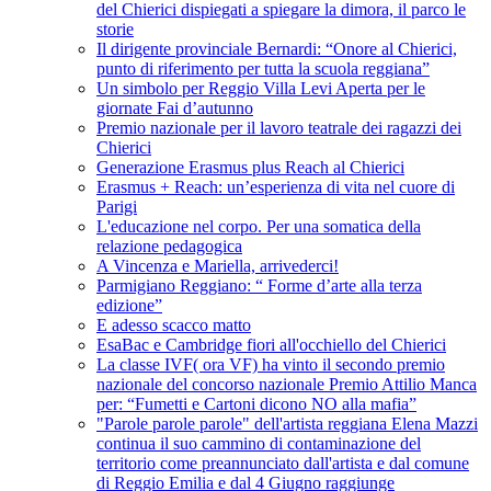
del Chierici dispiegati a spiegare la dimora, il parco le
storie
Il dirigente provinciale Bernardi: “Onore al Chierici,
punto di riferimento per tutta la scuola reggiana”
Un simbolo per Reggio Villa Levi Aperta per le
giornate Fai d’autunno
Premio nazionale per il lavoro teatrale dei ragazzi dei
Chierici
Generazione Erasmus plus Reach al Chierici
Erasmus + Reach: un’esperienza di vita nel cuore di
Parigi
L'educazione nel corpo. Per una somatica della
relazione pedagogica
A Vincenza e Mariella, arrivederci!
Parmigiano Reggiano: “ Forme d’arte alla terza
edizione”
E adesso scacco matto
EsaBac e Cambridge fiori all'occhiello del Chierici
La classe IVF( ora VF) ha vinto il secondo premio
nazionale del concorso nazionale Premio Attilio Manca
per: “Fumetti e Cartoni dicono NO alla mafia”
"Parole parole parole" dell'artista reggiana Elena Mazzi
continua il suo cammino di contaminazione del
territorio come preannunciato dall'artista e dal comune
di Reggio Emilia e dal 4 Giugno raggiunge