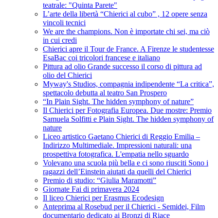
teatrale: "Quinta Parete"
L’arte della libertà “Chierici al cubo” , 12 opere senza
vincoli tecnici
We are the champions. Non è importate chi sei, ma ciò
in cui credi
Chierici apre il Tour de France. A Firenze le studentesse
EsaBac coi tricolori francese e italiano
Pittura ad olio Grande successo il corso di pittura ad
olio del Chierici
Myway's Studios, compagnia indipendente “La critica”,
spettacolo debutta al teatro San Prospero
“In Plain Sight. The hidden symphony of nature”
Il Chierici per Fotografia Europea. Due mostre: Premio
Samuela Solfitti e Plain Sight. The hidden symphony of
nature
Liceo artistico Gaetano Chierici di Reggio Emilia –
Indirizzo Multimediale. Impressioni naturali: una
prospettiva fotografica. L'empatia nello sguardo
Volevano una scuola più bella e ci sono riusciti Sono i
ragazzi dell’Einstein aiutati da quelli del Chierici
Premio di studio: “Giulia Maramotti”
Giornate Fai di primavera 2024
Il liceo Chierici per Erasmus Ecodesign
Anteprima al Rosebud per il Chierici - Semidei, Film
documentario dedicato ai Bronzi di Riace