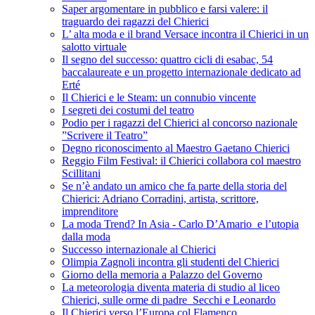
Saper argomentare in pubblico e farsi valere: il
traguardo dei ragazzi del Chierici
L’ alta moda e il brand Versace incontra il Chierici in un
salotto virtuale
Il segno del successo: quattro cicli di esabac, 54
baccalaureate e un progetto internazionale dedicato ad
Erté
Il Chierici e le Steam: un connubio vincente
I segreti dei costumi del teatro
Podio per i ragazzi del Chierici al concorso nazionale
”Scrivere il Teatro”
Degno riconoscimento al Maestro Gaetano Chierici
Reggio Film Festival: il Chierici collabora col maestro
Scillitani
Se n’è andato un amico che fa parte della storia del
Chierici: Adriano Corradini, artista, scrittore,
imprenditore
La moda Trend? In Asia - Carlo D’Amario e l’utopia
dalla moda
Successo internazionale al Chierici
Olimpia Zagnoli incontra gli studenti del Chierici
Giorno della memoria a Palazzo del Governo
La meteorologia diventa materia di studio al liceo
Chierici, sulle orme di padre Secchi e Leonardo
Il Chierici verso l’Europa col Flamenco