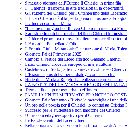
9 maggio giornata dell’Europa Il Chierici in prima fila
Il "Chierici” trasforma le gite tradizionali in opportunità
Gli studenti del Chierici per l’Ottantesimo della Liberazi
Il Liceo Chierici dà il la per la piena inclusione a Fotogr
Il Chierici contro la Mafia
“Il selfie in un gioiello” Il liceo Chierici in mostra a Forl
Rarissime foto delle raccolte del liceo Chierici in mostra
Il Chierici promuove nuove frontiere europee di sostenib
L'Amore in Pennellate d'Olio
Il Premio Giulia Maramotti: Celebrazione di Moda, Tale
Giornate Fai di Primavera 2025
Cambio al vertice del Liceo artistico Gaetano Chierici
Liceo Chierici crocevia europeo di arte e culture
Castelnovo di Sotto parte il Carnevale col Liceo Chierici
L’Erasmus plus del Chierici dialoga con la Turchia
Notte della Moda a Reggio La realizzano e presentano gli
LA NOTTE DELLA MODA A REGGIO EMILIA LA R
Tremlett line il percorso urbano effimero
FAMILIA UN FILM FIRMATO FRANCESCO COST
Giornate Fai d’autunno - Rivive la meraviglia di una dell
Un oro nella poesia per il Chierici, lo conquista Cristian 
Successo per le studentesse non italofone del Chierici
Un ricco medagliere sportivo per il Chierici
Le Parole Gentili del Liceo Chierici
Bellacoopia a Casa Cervi con le testimonianze di Auschw