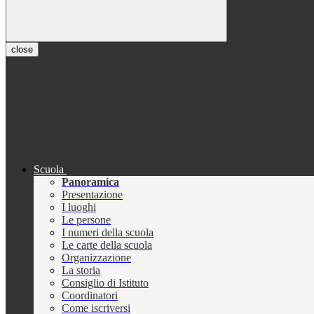
close
Scuola
Panoramica
Presentazione
I luoghi
Le persone
I numeri della scuola
Le carte della scuola
Organizzazione
La storia
Consiglio di Istituto
Coordinatori
Come iscriversi