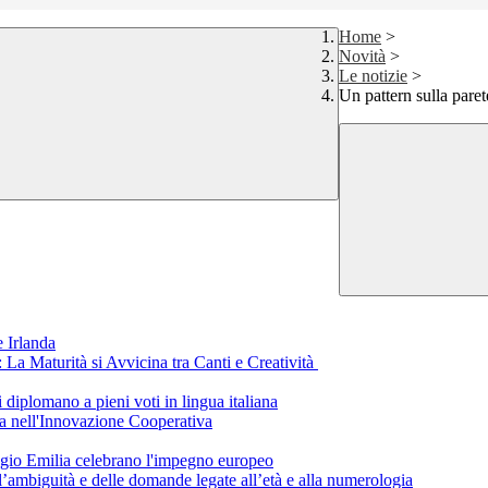
Home
>
Novità
>
Le notizie
>
Un pattern sulla paret
 Irlanda
a Maturità si Avvicina tra Canti e Creatività
i diplomano a pieni voti in lingua italiana
a nell'Innovazione Cooperativa
eggio Emilia celebrano l'impegno europeo
ll’ambiguità e delle domande legate all’età e alla numerologia