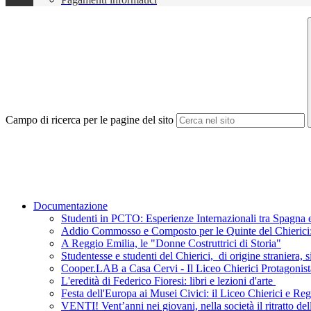
Campo di ricerca per le pagine del sito
Documentazione
Studenti in PCTO: Esperienze Internazionali tra Spagna e
Addio Commosso e Composto per le Quinte del Chierici: L
A Reggio Emilia, le "Donne Costruttrici di Storia"
Studentesse e studenti del Chierici, di origine straniera, s
Cooper.LAB a Casa Cervi - Il Liceo Chierici Protagonist
L'eredità di Federico Fioresi: libri e lezioni d'arte
Festa dell'Europa ai Musei Civici: il Liceo Chierici e R
VENTI! Vent’anni nei giovani, nella società il ritratto de