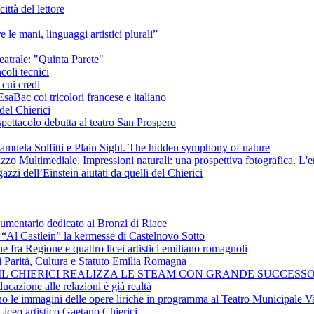
ittà del lettore
e le mani, linguaggi artistici plurali”
eatrale: "Quinta Parete"
coli tecnici
 cui credi
saBac coi tricolori francese e italiano
del Chierici
pettacolo debutta al teatro San Prospero
amuela Solfitti e Plain Sight. The hidden symphony of nature
izzo Multimediale. Impressioni naturali: una prospettiva fotografica. L'
azzi dell’Einstein aiutati da quelli del Chierici
cumentario dedicato ai Bronzi di Riace
i “Al Castlein” la kermesse di Castelnovo Sotto
ne fra Regione e quattro licei artistici emiliano romagnoli
i Parità, Cultura e Statuto Emilia Romagna
 IL CHIERICI REALIZZA LE STEAM CON GRANDE SUCCESSO
ucazione alle relazioni è già realtà
ano le immagini delle opere liriche in programma al Teatro Municipale Va
Liceo artistico Gaetano Chierici