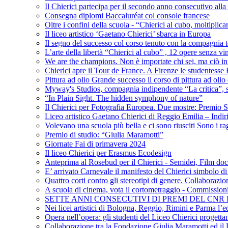
Il Chierici partecipa per il secondo anno consecutivo alla c
Consegna diplomi Baccaluréat col console francese
Oltre i confini della scuola - “Chierici al cubo, moltiplicar
Il liceo artistico ‘Gaetano Chierici’ sbarca in Europa
Il segno del successo col corso tenuto con la compagnia t
L’arte della libertà “Chierici al cubo” , 12 opere senza vin
We are the champions. Non è importate chi sei, ma ciò in
Chierici apre il Tour de France. A Firenze le studentesse E
Pittura ad olio Grande successo il corso di pittura ad olio 
Myway's Studios, compagnia indipendente “La critica”, s
“In Plain Sight. The hidden symphony of nature”
Il Chierici per Fotografia Europea. Due mostre: Premio S
Liceo artistico Gaetano Chierici di Reggio Emilia – Indir
Volevano una scuola più bella e ci sono riusciti Sono i rag
Premio di studio: “Giulia Maramotti”
Giornate Fai di primavera 2024
Il liceo Chierici per Erasmus Ecodesign
Anteprima al Rosebud per il Chierici - Semidei, Film do
E’ arrivato Carnevale il manifesto del Chierici simbolo d
Quattro corti contro gli stereotipi di genere. Collaborazio
A scuola di cinema, vota il cortometraggio - Commission
SETTE ANNI CONSECUTIVI DI PREMI DEL CNR
Nei licei artistici di Bologna, Reggio, Rimini e Parma l’ed
Opera nell’opera: gli studenti del Liceo Chierici progett
Collaborazione tra la Fondazione Giulia Maramotti ed il 