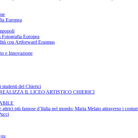
one
afia Europea
impopoli
 a Fotografia Europea
ilità con Artforward Erasmus
nto e Innovazione
 studenti del Chierici
EALIZZA IL LICEO ARTISTICO CHIERICI
ABILE
e attrici più famose d’Italia nel mondo: Maria Melato attraverso i costum
Pucci
itz