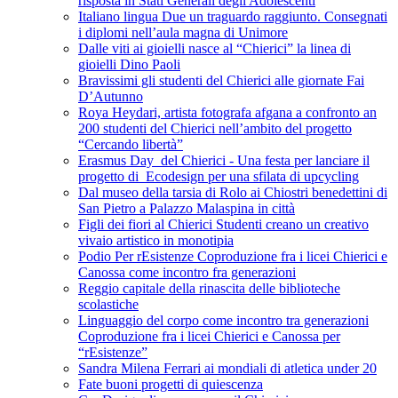
risposta in Stati Generali degli Adolescenti
Italiano lingua Due un traguardo raggiunto. Consegnati
i diplomi nell’aula magna di Unimore
Dalle viti ai gioielli nasce al “Chierici” la linea di
gioielli Dino Paoli
Bravissimi gli studenti del Chierici alle giornate Fai
D’Autunno
Roya Heydari, artista fotografa afgana a confronto an
200 studenti del Chierici nell’ambito del progetto
“Cercando libertà”
Erasmus Day del Chierici - Una festa per lanciare il
progetto di Ecodesign per una sfilata di upcycling
Dal museo della tarsia di Rolo ai Chiostri benedettini di
San Pietro a Palazzo Malaspina in città
Figli dei fiori al Chierici Studenti creano un creativo
vivaio artistico in monotipia
Podio Per rEsistenze Coproduzione fra i licei Chierici e
Canossa come incontro fra generazioni
Reggio capitale della rinascita delle biblioteche
scolastiche
Linguaggio del corpo come incontro tra generazioni
Coproduzione fra i licei Chierici e Canossa per
“rEsistenze”
Sandra Milena Ferrari ai mondiali di atletica under 20
Fate buoni progetti di quiescenza