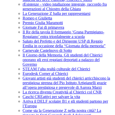
rEsistenze - video istallazione integrale, raccordo fra
generazioni al Chiostro della Ghiara
La Generazione Z balla per rappresentarsi
Romeo e Giulietta
Premio Giulia Maramotti
Giornate Fai di primavera
Il Re della tavola Il formaggio ‘Grana Parmigiano-
Reggiano’ entra trionfalmente a scuola
Saluto del Prefetto e del Dirigente USP di Reggio
Emilia in occasione della “Giornata della memoria”
Carnevale Castelnovo di Sotto
Il Giorno della Memoria. Gli studenti del Chierici
onorano gli eroi reggiani deportati a palazzo del
Governo
STEAM l’alta realtà culturale del Chierici
Eurodesk Corner al Chierici
Giovani artisti già studenti del chierici arricchiscono la
prestigiosa strenna del Pio Istituto Artigianelli grazie
all’opera prestigiosa e pregevole di Aurora Marzi
La ricerca diventa Creatività al Chierici col CNR
Caschi CREattivi per salvare la vita
Arriva il DELF scolaire B1 e gli studenti partono per
l’Europa
Come sta la Generazione Z nella nostra città? La