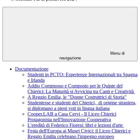
Menu di
navigazione
Documentazione
Studenti in PCTO: Esperienze Internazionali tra Spagna
e Irlanda
Addio Commosso e Composto per le Quinte del
Chierici: La Maturità si Avvicina tra Canti e Creatività
A Reggio Emilia, le "Donne Costruttrici di Storia"
Studentesse e studenti del Chierici, di origine straniera,
si diplomano a pieni voti in lingua italiana
Cooper.LAB a Casa Cervi - Il Liceo Chierici
Protagonista nell'Innovazione Cooperativa
L'eredità di Federico Fioresi: libri e lezioni d'arte
Festa dell'Europa ai Musei Civici: il Liceo Chierici e
Reggio Emilia celebrano l'impegno europeo