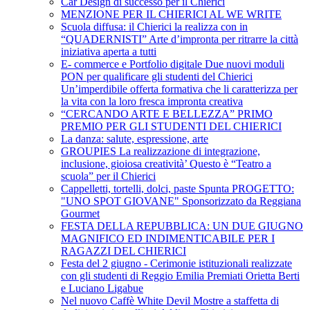
Car Design di successo per il Chierici
MENZIONE PER IL CHIERICI AL WE WRITE
Scuola diffusa: il Chierici la realizza con in
“QUADERNISTI” Arte d’impronta per ritrarre la città
iniziativa aperta a tutti
E- commerce e Portfolio digitale Due nuovi moduli
PON per qualificare gli studenti del Chierici
Un’imperdibile offerta formativa che li caratterizza per
la vita con la loro fresca impronta creativa
“CERCANDO ARTE E BELLEZZA” PRIMO
PREMIO PER GLI STUDENTI DEL CHIERICI
La danza: salute, espressione, arte
GROUPIES La realizzazione di integrazione,
inclusione, gioiosa creatività’ Questo è “Teatro a
scuola” per il Chierici
Cappelletti, tortelli, dolci, paste Spunta PROGETTO:
"UNO SPOT GIOVANE" Sponsorizzato da Reggiana
Gourmet
FESTA DELLA REPUBBLICA: UN DUE GIUGNO
MAGNIFICO ED INDIMENTICABILE PER I
RAGAZZI DEL CHIERICI
Festa del 2 giugno - Cerimonie istituzionali realizzate
con gli studenti di Reggio Emilia Premiati Orietta Berti
e Luciano Ligabue
Nel nuovo Caffè White Devil Mostre a staffetta di