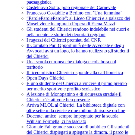
paesaggistica
Castelnovo Sotto, polo regionale del Carnevale
Francesco Costabile a Berlino con ’Una femmina’
“ParoleParoleParole”: al Liceo Chierici e a palazzo dei
Musei viene inaugurata l’opera di Elena Mazzi
Gli studenti del Chierici rendono indelebile nei cuori e
nella mente le storie dei deportati reggiani
I ragazzi del Chierici premiati dal CNR
Il Comitato Pari Opportunità delle Avvocate e degli
Avvocati avrà un logo, lo hanno realizzato gli studenti
del Chierici
Una scuola europea che dialoga e collabora col
territorio
Il liceo artistico Chierici risponde alla call lionistica
Open Days Chierici
È uno studente del Chierici a vincere il primo premio
per merito sportivo e profitto scolastico
A lezione di Monopattino e di sicurezza stradale Il
Chierici c’è: attivo e ben presente
Arriva MLOL al Chierici. La biblioteca digitale con
oltre sette mila riviste e due milioni di risorse on line
Docente, amico, sempre impegnato per la scuola
William Formella, ci ha lasciato
Giornate Fai: grande successo di pubblico Gli studenti
del Chierici dispiegati a spiegare la dimora, il parco le