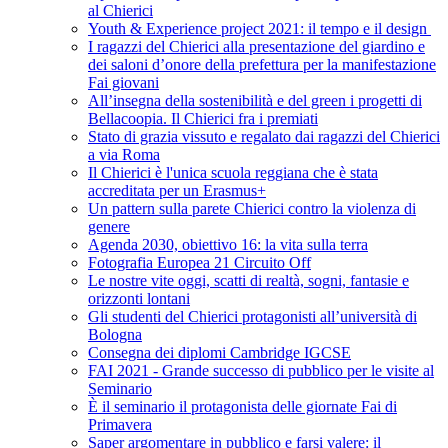
al Chierici
Youth & Experience project 2021: il tempo e il design
I ragazzi del Chierici alla presentazione del giardino e
dei saloni d’onore della prefettura per la manifestazione
Fai giovani
All’insegna della sostenibilità e del green i progetti di
Bellacoopia. Il Chierici fra i premiati
Stato di grazia vissuto e regalato dai ragazzi del Chierici
a via Roma
Il Chierici è l'unica scuola reggiana che è stata
accreditata per un Erasmus+
Un pattern sulla parete Chierici contro la violenza di
genere
Agenda 2030, obiettivo 16: la vita sulla terra
Fotografia Europea 21 Circuito Off
Le nostre vite oggi, scatti di realtà, sogni, fantasie e
orizzonti lontani
Gli studenti del Chierici protagonisti all’università di
Bologna
Consegna dei diplomi Cambridge IGCSE
FAI 2021 - Grande successo di pubblico per le visite al
Seminario
È il seminario il protagonista delle giornate Fai di
Primavera
Saper argomentare in pubblico e farsi valere: il