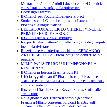
Montanari e Alberto Artioli I due docenti del Chierici,
che salutano la scuola per la quiescenza
Ecodesign Erasmus
Il Chierici per Youth&Experience Project
Studentesse del Chierici conquistano l’attestato di
idoneità alla lingua italiana
BELLACOOPIA: IL LICEO CHIERICI VINCE IL
PRIMO PREMIO EX AEQUO
Il Chierici per IGCSE Cambridge
Reggio Emilia in attesa? Sì, delle fotografie degli angoli
inediti da rivisitare
Riceviamo e volentieri pubblichiamo: CERCANDO
ARTE E BELLEZZA Premi per gli studenti di scuole
reggiane
MILLE PAPAVERI ROSSI! L’IMPEGNO E LA
RESILIENZA
Il Chierici in Europa Erasmus puls K1
Ufficio oggetti smarriti? Pirandello è qui? No, nelle
scatole c’è il Fu Mattia Pascal e… sì, forse anche il suo
autore Pirandello
Il parco del San Lazzaro a Reggio Emilia. Guida alle
architetture
Nella giornata dell’Europa il console generale di
Francia a Milano consegna i diplomi EsaBac agli
studenti dei licei: Canossa, Chierici e Moro