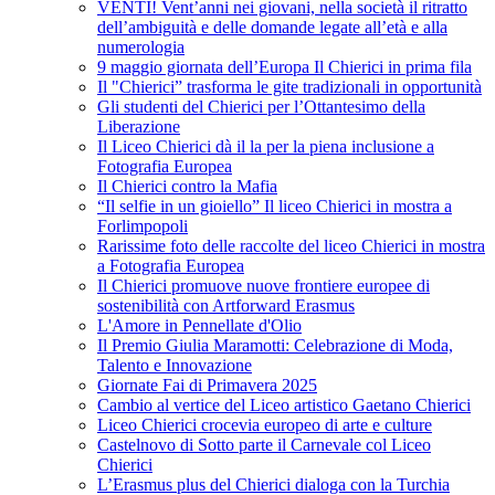
VENTI! Vent’anni nei giovani, nella società il ritratto
dell’ambiguità e delle domande legate all’età e alla
numerologia
9 maggio giornata dell’Europa Il Chierici in prima fila
Il "Chierici” trasforma le gite tradizionali in opportunità
Gli studenti del Chierici per l’Ottantesimo della
Liberazione
Il Liceo Chierici dà il la per la piena inclusione a
Fotografia Europea
Il Chierici contro la Mafia
“Il selfie in un gioiello” Il liceo Chierici in mostra a
Forlimpopoli
Rarissime foto delle raccolte del liceo Chierici in mostra
a Fotografia Europea
Il Chierici promuove nuove frontiere europee di
sostenibilità con Artforward Erasmus
L'Amore in Pennellate d'Olio
Il Premio Giulia Maramotti: Celebrazione di Moda,
Talento e Innovazione
Giornate Fai di Primavera 2025
Cambio al vertice del Liceo artistico Gaetano Chierici
Liceo Chierici crocevia europeo di arte e culture
Castelnovo di Sotto parte il Carnevale col Liceo
Chierici
L’Erasmus plus del Chierici dialoga con la Turchia