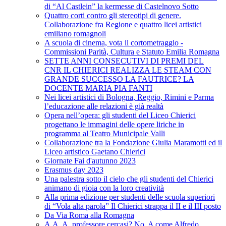
di “Al Castlein” la kermesse di Castelnovo Sotto
Quattro corti contro gli stereotipi di genere.
Collaborazione fra Regione e quattro licei artistici
emiliano romagnoli
A scuola di cinema, vota il cortometraggio -
Commissioni Parità, Cultura e Statuto Emilia Romagna
SETTE ANNI CONSECUTIVI DI PREMI DEL
CNR IL CHIERICI REALIZZA LE STEAM CON
GRANDE SUCCESSO LA FAUTRICE? LA
DOCENTE MARIA PIA FANTI
Nei licei artistici di Bologna, Reggio, Rimini e Parma
l’educazione alle relazioni è già realtà
Opera nell’opera: gli studenti del Liceo Chierici
progettano le immagini delle opere liriche in
programma al Teatro Municipale Valli
Collaborazione tra la Fondazione Giulia Maramotti ed il
Liceo artistico Gaetano Chierici
Giornate Fai d'autunno 2023
Erasmus day 2023
Una palestra sotto il cielo che gli studenti del Chierici
animano di gioia con la loro creatività
Alla prima edizione per studenti delle scuola superiori
di “Vola alta parola” Il Chierici strappa il II e il III posto
Da Via Roma alla Romagna
A.A. A. professore cercasi? No, A come Alfredo