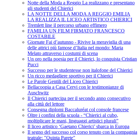
Notte della Moda a Reggio La realizzano e presentano
gli studenti del Chierici
LA NOTTE DELLA MODA A REGGIO EMILIA
LA REALIZZA IL LICEO ARTISTICO CHIERICI
Tremlett line il percorso urbano effimero
FAMILIA UN FILM FIRMATO FRANCESCO
COSTABILE
Giornate Fai d’autunno - Rivive la meraviglia di una
delle attrici più famose d’Italia nel mondo: Maria
Melato attraverso i costumi di scena
Un oro nella poesia per il Chierici, lo conquista Cristian
Pucci
Successo per le studentesse non italofone del Chierici
Un ricco medagliere sportivo per il Chierici
Le Parole Gentili del Liceo Chierici
Bellacoopia a Casa Cervi con le testimonianze di
Auschwitz
Il Chierici partecipa per il secondo anno consecutivo
alla città del lettore
Consegna diplomi Baccaluréat col console francese
Oltre i confini della scuola - “Chierici al cubo,
moltiplicare le mani, linguaggi artistici plurali”
Il liceo artistico ‘Gaetano Chierici’ sbarca in Europa
Il segno del successo col corso tenuto con la compagnia
teatrale: "Quinta Parete"