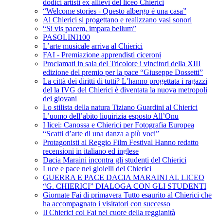
dodici artisti ex allievi del liceo Chierici
“Welcome stories - Questo albergo è una casa”
Al Chierici si progettano e realizzano vasi sonori
“Si vis pacem, impara bellum”
PASOLINI100
L’arte musicale arriva al Chierici
FAI - Premiazione apprendisti ciceroni
Proclamati in sala del Tricolore i vincitori della XIII
edizione del premio per la pace “Giuseppe Dossetti”
La città dei diritti di tutti? L’hanno progettata i ragazzi
del la IVG del Chierici è diventata la nuova metropoli
dei giovani
Lo stilista della natura Tiziano Guardini al Chierici
L’uomo dell’abito liquirizia esposto All’Onu
I licei: Canossa e Chierici per Fotografia Europea
“Scatti d’arte di una danza a più voci”
Protagonisti al Reggio Film Festival Hanno redatto
recensioni in italiano ed inglese
Dacia Maraini incontra gli studenti del Chierici
Luce e pace nei gioielli del Chierici
GUERRA E PACE DACIA MARAINI AL LICEO
“G. CHIERICI” DIALOGA CON GLI STUDENTI
Giornate Fai di primavera Tutto esaurito al Chierici che
ha accompagnato i visitatori con successo
Il Chierici col Fai nel cuore della reggianità