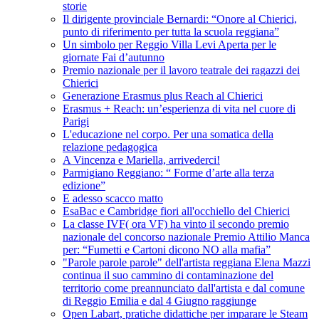
storie
Il dirigente provinciale Bernardi: “Onore al Chierici,
punto di riferimento per tutta la scuola reggiana”
Un simbolo per Reggio Villa Levi Aperta per le
giornate Fai d’autunno
Premio nazionale per il lavoro teatrale dei ragazzi dei
Chierici
Generazione Erasmus plus Reach al Chierici
Erasmus + Reach: un’esperienza di vita nel cuore di
Parigi
L'educazione nel corpo. Per una somatica della
relazione pedagogica
A Vincenza e Mariella, arrivederci!
Parmigiano Reggiano: “ Forme d’arte alla terza
edizione”
E adesso scacco matto
EsaBac e Cambridge fiori all'occhiello del Chierici
La classe IVF( ora VF) ha vinto il secondo premio
nazionale del concorso nazionale Premio Attilio Manca
per: “Fumetti e Cartoni dicono NO alla mafia”
"Parole parole parole" dell'artista reggiana Elena Mazzi
continua il suo cammino di contaminazione del
territorio come preannunciato dall'artista e dal comune
di Reggio Emilia e dal 4 Giugno raggiunge
Open Labart, pratiche didattiche per imparare le Steam