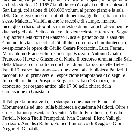
archivio storico. Dal 1857 la biblioteca è ospitata nell’ex chiesa di
San Luigi, col salone di 100.000 volumi al primo piano e la sala
della Congregazione con i ritratti di personaggi illustri, tra cui i lo
stesso Maldotti. Visibili anche le raccolte di stampe, monete,
medaglie, erbari, fotografie, manifesti e dipinti antichi,documenti e
due rari globi del Settecento, con le sfere celeste e terrestre. Segue
la quadreria Maldotti nel Palazzo Ducale, partendo dalla sala del
Camino, inizia la raccolta di 50 dipinti con nuova illuminotecnica,
ovespiccano le opere di: Giulio Cesare Procaccini, Luca Ferrari,
Marcantonio Franceschini, Giuseppe Bazzani, Antonio Gualdi,
Francesco Hayez e Giuseppe di Nittis. Il percorso termina nella Sala
della Musica, coi ritratti dei duchi e i dipinti barocchi delle Belle. Il
Fai, il 19 marzo, ha promosso due eventi alla biblioteca Panizzi: i
racconti Fai di primavera e l’esposizione temporanea di disegni e
foto dell’architetto Prospero Sorgato e, sabato 23 marzo, un
cconcerto per organo antico, alle 17.30 nella chiesa della
Concezione di Guastalla.
Il Fai, per la prima volta, ha stampato due quaderni: uno sul
Monumentale ed uno sulla biblioteca e quadreria Maldotti. Oltre a
Grassi, hanno presentato l’evento: Alberto Ferraboschi, Elisabetta
Farioli, Nicola Tirelli Prampolini, Ivan Cantoni, Elena Valli gli
assessori: Annalisa Rabitti, Franco Lanfranco di Reggio e Gloria
Neghri di Guastalla.