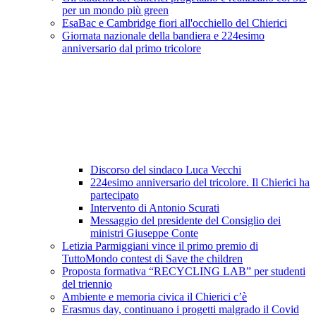
per un mondo più green
EsaBac e Cambridge fiori all'occhiello del Chierici
Giornata nazionale della bandiera e 224esimo
anniversario dal primo tricolore
Discorso del sindaco Luca Vecchi
224esimo anniversario del tricolore. Il Chierici ha
partecipato
Intervento di Antonio Scurati
Messaggio del presidente del Consiglio dei
ministri Giuseppe Conte
Letizia Parmiggiani vince il primo premio di
TuttoMondo contest di Save the children
Proposta formativa “RECYCLING LAB” per studenti
del triennio
Ambiente e memoria civica il Chierici c’è
Erasmus day, continuano i progetti malgrado il Covid