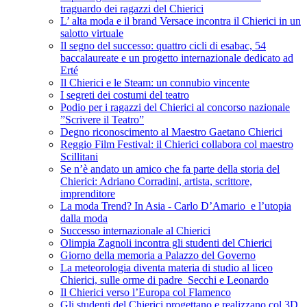
traguardo dei ragazzi del Chierici
L’ alta moda e il brand Versace incontra il Chierici in un
salotto virtuale
Il segno del successo: quattro cicli di esabac, 54
baccalaureate e un progetto internazionale dedicato ad
Erté
Il Chierici e le Steam: un connubio vincente
I segreti dei costumi del teatro
Podio per i ragazzi del Chierici al concorso nazionale
”Scrivere il Teatro”
Degno riconoscimento al Maestro Gaetano Chierici
Reggio Film Festival: il Chierici collabora col maestro
Scillitani
Se n’è andato un amico che fa parte della storia del
Chierici: Adriano Corradini, artista, scrittore,
imprenditore
La moda Trend? In Asia - Carlo D’Amario e l’utopia
dalla moda
Successo internazionale al Chierici
Olimpia Zagnoli incontra gli studenti del Chierici
Giorno della memoria a Palazzo del Governo
La meteorologia diventa materia di studio al liceo
Chierici, sulle orme di padre Secchi e Leonardo
Il Chierici verso l’Europa col Flamenco
Gli studenti del Chierici progettano e realizzano col 3D