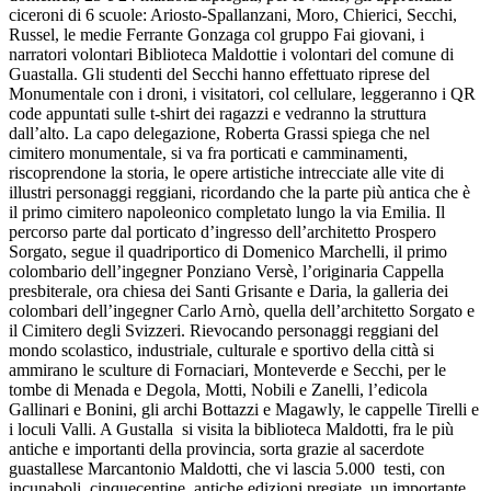
ciceroni di 6 scuole: Ariosto-Spallanzani, Moro, Chierici, Secchi,
Russel, le medie Ferrante Gonzaga col gruppo Fai giovani, i
narratori volontari Biblioteca Maldottie i volontari del comune di
Guastalla. Gli studenti del Secchi hanno effettuato riprese del
Monumentale con i droni, i visitatori, col cellulare, leggeranno i QR
code appuntati sulle t-shirt dei ragazzi e vedranno la struttura
dall’alto. La capo delegazione, Roberta Grassi spiega che nel
cimitero monumentale, si va fra porticati e camminamenti,
riscoprendone la storia, le opere artistiche intrecciate alle vite di
illustri personaggi reggiani, ricordando che la parte più antica che è
il primo cimitero napoleonico completato lungo la via Emilia. Il
percorso parte dal porticato d’ingresso dell’architetto Prospero
Sorgato, segue il quadriportico di Domenico Marchelli, il primo
colombario dell’ingegner Ponziano Versè, l’originaria Cappella
presbiterale, ora chiesa dei Santi Grisante e Daria, la galleria dei
colombari dell’ingegner Carlo Arnò, quella dell’architetto Sorgato e
il Cimitero degli Svizzeri. Rievocando personaggi reggiani del
mondo scolastico, industriale, culturale e sportivo della città si
ammirano le sculture di Fornaciari, Monteverde e Secchi, per le
tombe di Menada e Degola, Motti, Nobili e Zanelli, l’edicola
Gallinari e Bonini, gli archi Bottazzi e Magawly, le cappelle Tirelli e
i loculi Valli. A Gustalla si visita la biblioteca Maldotti, fra le più
antiche e importanti della provincia, sorta grazie al sacerdote
guastallese Marcantonio Maldotti, che vi lascia 5.000 testi, con
incunaboli, cinquecentine, antiche edizioni pregiate, un importante