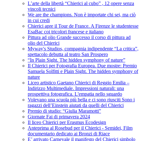
L’arte della libertà “Chierici al cubo” , 12 opere senza
vincoli tecnici
We are the champions. Non è importate chi sei, ma ciò
in cui credi
Chierici apre il Tour de France. A Firenze le studentesse
EsaBac coi tricolori francese e italiano
Pittura ad olio Grande successo il corso di pittura ad
olio del Chierici
Myway's Studios, compagnia indipendente “La critica”,
spettacolo debutta al teatro San Prospero
“In Plain Sight. The hidden symphony of nature”
Il Chierici per Fotografia Europea. Due mostre: Premio
Samuela Solfitti e Plain Sight. The hidden symphony of
nature
Liceo artistico Gaetano Chierici di Reggio Emilia –
Indirizzo Multimediale. Impressioni naturali: una
prospettiva fotografica. L'empatia nello sguardo
Volevano una scuola più bella e ci sono riusciti Sono i
ragazzi dell’Einstein aiutati da quelli del Chierici
Premio di studio: “Giulia Maramotti”
Giornate Fai di primavera 2024
Il liceo Chierici per Erasmus Ecodesign
Anteprima al Rosebud per il Chierici - Semidei, Film
documentario dedicato ai Bronzi di Riace
E’ arrivato Carnevale il manifesto del Chierici simbolo