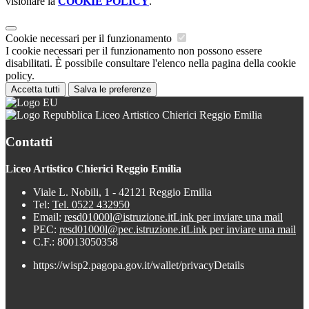
visionare la
COOKIE POLICY
.
Cookie necessari per il funzionamento
I cookie necessari per il funzionamento non possono essere
disabilitati. È possibile consultare l'elenco nella pagina della cookie
policy.
Accetta tutti
Salva le preferenze
Liceo Artistico Chierici Reggio Emilia
Contatti
Liceo Artistico Chierici Reggio Emilia
Viale L. Nobili, 1 - 42121 Reggio Emilia
Tel:
Tel. 0522 432950
Email:
resd01000l@istruzione.it
Link per inviare una mail
PEC:
resd01000l@pec.istruzione.it
Link per inviare una mail
C.F.: 80013050358
https://wisp2.pagopa.gov.it/wallet/privacyDetails