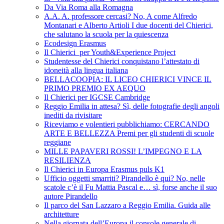
Da Via Roma alla Romagna
A.A. A. professore cercasi? No, A come Alfredo
Montanari e Alberto Artioli I due docenti del Chierici,
che salutano la scuola per la quiescenza
Ecodesign Erasmus
Il Chierici per Youth&Experience Project
Studentesse del Chierici conquistano l’attestato di
idoneità alla lingua italiana
BELLACOOPIA: IL LICEO CHIERICI VINCE IL
PRIMO PREMIO EX AEQUO
Il Chierici per IGCSE Cambridge
Reggio Emilia in attesa? Sì, delle fotografie degli angoli
inediti da rivisitare
Riceviamo e volentieri pubblichiamo: CERCANDO
ARTE E BELLEZZA Premi per gli studenti di scuole
reggiane
MILLE PAPAVERI ROSSI! L’IMPEGNO E LA
RESILIENZA
Il Chierici in Europa Erasmus puls K1
Ufficio oggetti smarriti? Pirandello è qui? No, nelle
scatole c’è il Fu Mattia Pascal e… sì, forse anche il suo
autore Pirandello
Il parco del San Lazzaro a Reggio Emilia. Guida alle
architetture
Nella giornata dell’Europa il console generale di