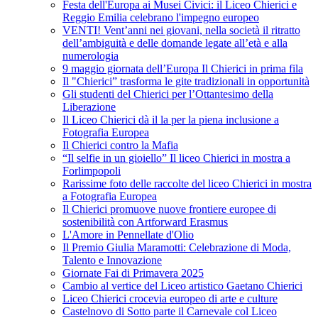
Festa dell'Europa ai Musei Civici: il Liceo Chierici e
Reggio Emilia celebrano l'impegno europeo
VENTI! Vent’anni nei giovani, nella società il ritratto
dell’ambiguità e delle domande legate all’età e alla
numerologia
9 maggio giornata dell’Europa Il Chierici in prima fila
Il "Chierici” trasforma le gite tradizionali in opportunità
Gli studenti del Chierici per l’Ottantesimo della
Liberazione
Il Liceo Chierici dà il la per la piena inclusione a
Fotografia Europea
Il Chierici contro la Mafia
“Il selfie in un gioiello” Il liceo Chierici in mostra a
Forlimpopoli
Rarissime foto delle raccolte del liceo Chierici in mostra
a Fotografia Europea
Il Chierici promuove nuove frontiere europee di
sostenibilità con Artforward Erasmus
L'Amore in Pennellate d'Olio
Il Premio Giulia Maramotti: Celebrazione di Moda,
Talento e Innovazione
Giornate Fai di Primavera 2025
Cambio al vertice del Liceo artistico Gaetano Chierici
Liceo Chierici crocevia europeo di arte e culture
Castelnovo di Sotto parte il Carnevale col Liceo