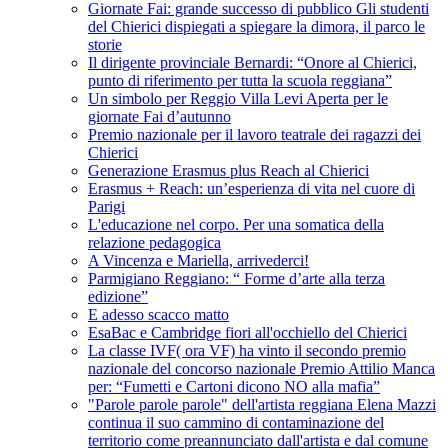
Giornate Fai: grande successo di pubblico Gli studenti
del Chierici dispiegati a spiegare la dimora, il parco le
storie
Il dirigente provinciale Bernardi: “Onore al Chierici,
punto di riferimento per tutta la scuola reggiana”
Un simbolo per Reggio Villa Levi Aperta per le
giornate Fai d’autunno
Premio nazionale per il lavoro teatrale dei ragazzi dei
Chierici
Generazione Erasmus plus Reach al Chierici
Erasmus + Reach: un’esperienza di vita nel cuore di
Parigi
L'educazione nel corpo. Per una somatica della
relazione pedagogica
A Vincenza e Mariella, arrivederci!
Parmigiano Reggiano: “ Forme d’arte alla terza
edizione”
E adesso scacco matto
EsaBac e Cambridge fiori all'occhiello del Chierici
La classe IVF( ora VF) ha vinto il secondo premio
nazionale del concorso nazionale Premio Attilio Manca
per: “Fumetti e Cartoni dicono NO alla mafia”
"Parole parole parole" dell'artista reggiana Elena Mazzi
continua il suo cammino di contaminazione del
territorio come preannunciato dall'artista e dal comune