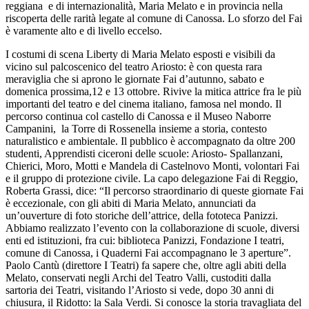
reggiana e di internazionalità, Maria Melato e in provincia nella
riscoperta delle rarità legate al comune di Canossa. Lo sforzo del Fai
è varamente alto e di livello eccelso.
I costumi di scena Liberty di Maria Melato esposti e visibili da
vicino sul palcoscenico del teatro Ariosto: è con questa rara
meraviglia che si aprono le giornate Fai d’autunno, sabato e
domenica prossima,12 e 13 ottobre. Rivive la mitica
attrice fra le più
importanti del teatro e del cinema italiano,
famosa nel mondo. Il
percorso continua col castello di Canossa e il Museo Naborre
Campanini, la Torre di Rossenella insieme a storia, contesto
naturalistico e ambientale. Il pubblico è accompagnato da oltre 200
studenti, Apprendisti ciceroni delle scuole: Ariosto- Spallanzani,
Chierici, Moro, Motti e Mandela di Castelnovo Monti, volontari Fai
e il gruppo di protezione civile. La capo delegazione Fai di Reggio,
Roberta Grassi, dice:
“Il percorso straordinario di queste giornate Fai
è eccezionale, con gli abiti di Maria Melato, annunciati da
un’ouverture di foto storiche dell’attrice, della fototeca Panizzi.
Abbiamo realizzato l’evento con la collaborazione di scuole, diversi
enti ed istituzioni, fra cui: biblioteca Panizzi, Fondazione I teatri,
comune di Canossa, i Quaderni Fai accompagnano le 3 aperture”.
Paolo Cantù (direttore I Teatri) fa sapere che, o
ltre agli abiti della
Melato, conservati negli Archi del Teatro Valli, custoditi dalla
sartoria dei Teatri, visitando l’Ariosto si vede, dopo 30 anni di
chiusura, il Ridotto: la Sala Verdi. Si conosce la storia travagliata del