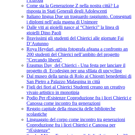
l’Europa
Come sta la Generazione Z nella nostra città? La
risposta in Stati Generali degli Adolescenti
Italiano lingua Due un traguardo raggiunto. Consegnati
i diplomi nell’aula magna di Unimore
Dalle viti ai gioielli nasce al “Chierici” la linea di
gioielli Dino Paoli
Bravissimi gli studenti del Chierici alle giornate Fai
D’Autunno
Roya Heydari, artista fotografa afgana a confronto an
200 studenti del Chierici nell’ambito del progetto
“Cercando libertà”
Erasmus Day del Chierici - Una festa per lanciare il
progetto di Ecodesign per una sfilata di upcycling
Dal museo della tarsia di Rolo ai Chiostri benedettini di
San Pietro a Palazzo Malaspina in città
Figli dei fiori al Chierici Studenti creano un creativo
vivaio artistico in monotipia
Podio Per rEsistenze Coproduzione fra i licei Chierici e
Canossa come incontro fra generazioni
Reggio capitale della rinascita delle biblioteche
scolastiche
Linguaggio del corpo come incontro tra generazioni
Coproduzione fra i licei Chierici e Canossa per
“rEsistenze”