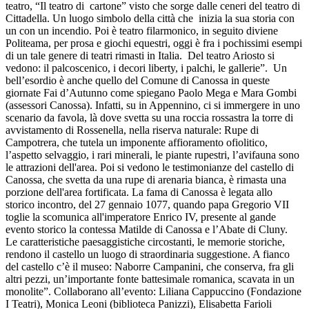
teatro, “Il teatro di cartone” visto che sorge dalle ceneri del teatro di
Cittadella. Un luogo simbolo della città che inizia la sua storia con
un con un incendio. Poi è teatro filarmonico, in seguito diviene
Politeama, per prosa e giochi equestri, oggi è fra i pochissimi esempi
di un tale genere di teatri rimasti in Italia. Del teatro Ariosto si
vedono: il palcoscenico, i decori liberty
, i palchi, le gallerie”. Un
bell’esordio è anche quello del Comune di Canossa in queste
giornate Fai d’Autunno come spiegano Paolo Mega e Mara Gombi
(assessori Canossa). Infatti, su in Appennino, ci si immergere in uno
scenario da favola, là dove svetta su una roccia rossastra la torre di
avvistamento di Rossenella, nella riserva naturale: Rupe di
Campotrera, che tutela un imponente affioramento ofiolitico,
l’aspetto selvaggio, i rari minerali, le piante rupestri, l’avifauna sono
le attrazioni dell'area. Poi si vedono le testimonianze del castello di
Canossa, che svetta da una rupe di arenaria bianca, è rimasta una
porzione dell'area fortificata. La fama di Canossa è legata allo
storico incontro, del 27 gennaio 1077, quando papa Gregorio VII
toglie la scomunica all'imperatore Enrico IV, presente al gande
evento storico la contessa Matilde di Canossa e l’Abate di Cluny.
Le caratteristiche paesaggistiche circostanti, le memorie storiche,
rendono il castello un luogo di straordinaria suggestione. A fianco
del castello c’è il
museo: Naborre Campanini, che conserva, fra gli
altri pezzi, un’importante fonte battesimale romanica, scavata in un
monolite”.
Collaborano all’evento: Liliana Cappuccino (Fondazione
I Teatri), Monica Leoni (biblioteca Panizzi), Elisabetta Farioli