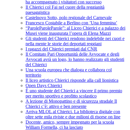
ha accompagnato i visitatori con successo
Il Chierici col Fai nel cuore della reggianità
paesaggistica
Castelnovo Sotto, polo regionale del Carnevale
Francesco Costabile a Berlino con ’Una femmina’
“ParoleParoleParole”: al Liceo Chierici e a palazzo dei
Musei viene inaugurata l’opera di Elena Mazzi
Gli studenti del Chierici rendono indelebile nei cuori e
nella mente le storie dei deportati reggiani
I ragazzi del Chierici premiati dal CNR
Il Comitato Pari Opportunità delle Avvocate e degli
Avvocati avrà un logo, lo hanno realizzato gli studenti
del Chierici
Una scuola europea che dialoga e collabora col
territorio
Il liceo artistico Chierici risponde alla call lionistica
Open Days Chierici
È uno studente del Chierici a vincere il primo premio
per merito sportivo e profitto scolastico
A lezione di Monopattino e di sicurezza stradale Il
Chierici c’è: attivo e ben presente
Arriva MLOL al Chierici. La biblioteca digitale con
oltre sette mila riviste e due milioni di risorse on line
Docente, amico, sempre impegnato per la scuola
William Formella, ci ha lasciato