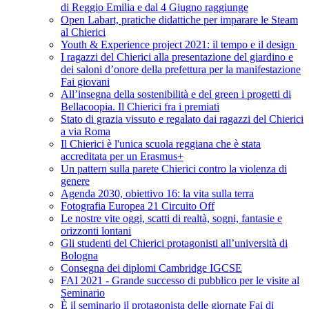
di Reggio Emilia e dal 4 Giugno raggiunge
Open Labart, pratiche didattiche per imparare le Steam
al Chierici
Youth & Experience project 2021: il tempo e il design
I ragazzi del Chierici alla presentazione del giardino e
dei saloni d’onore della prefettura per la manifestazione
Fai giovani
All’insegna della sostenibilità e del green i progetti di
Bellacoopia. Il Chierici fra i premiati
Stato di grazia vissuto e regalato dai ragazzi del Chierici
a via Roma
Il Chierici è l'unica scuola reggiana che è stata
accreditata per un Erasmus+
Un pattern sulla parete Chierici contro la violenza di
genere
Agenda 2030, obiettivo 16: la vita sulla terra
Fotografia Europea 21 Circuito Off
Le nostre vite oggi, scatti di realtà, sogni, fantasie e
orizzonti lontani
Gli studenti del Chierici protagonisti all’università di
Bologna
Consegna dei diplomi Cambridge IGCSE
FAI 2021 - Grande successo di pubblico per le visite al
Seminario
È il seminario il protagonista delle giornate Fai di