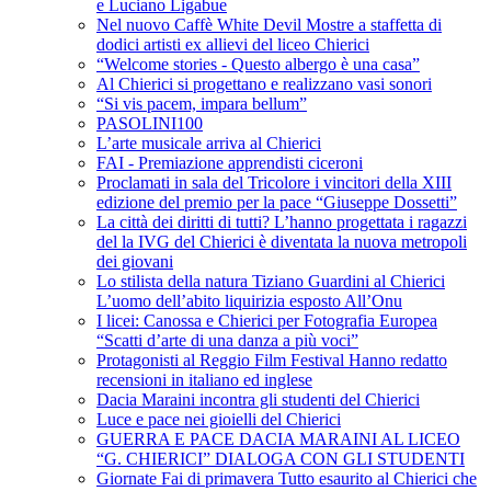
e Luciano Ligabue
Nel nuovo Caffè White Devil Mostre a staffetta di
dodici artisti ex allievi del liceo Chierici
“Welcome stories - Questo albergo è una casa”
Al Chierici si progettano e realizzano vasi sonori
“Si vis pacem, impara bellum”
PASOLINI100
L’arte musicale arriva al Chierici
FAI - Premiazione apprendisti ciceroni
Proclamati in sala del Tricolore i vincitori della XIII
edizione del premio per la pace “Giuseppe Dossetti”
La città dei diritti di tutti? L’hanno progettata i ragazzi
del la IVG del Chierici è diventata la nuova metropoli
dei giovani
Lo stilista della natura Tiziano Guardini al Chierici
L’uomo dell’abito liquirizia esposto All’Onu
I licei: Canossa e Chierici per Fotografia Europea
“Scatti d’arte di una danza a più voci”
Protagonisti al Reggio Film Festival Hanno redatto
recensioni in italiano ed inglese
Dacia Maraini incontra gli studenti del Chierici
Luce e pace nei gioielli del Chierici
GUERRA E PACE DACIA MARAINI AL LICEO
“G. CHIERICI” DIALOGA CON GLI STUDENTI
Giornate Fai di primavera Tutto esaurito al Chierici che