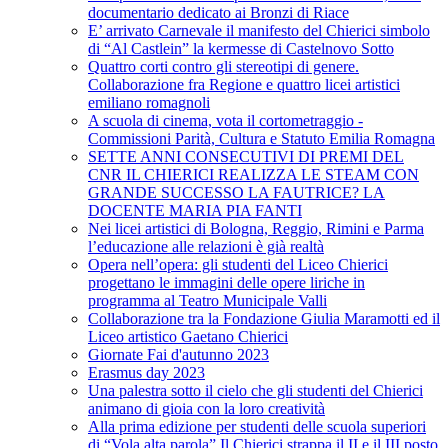
documentario dedicato ai Bronzi di Riace
E’ arrivato Carnevale il manifesto del Chierici simbolo
di “Al Castlein” la kermesse di Castelnovo Sotto
Quattro corti contro gli stereotipi di genere.
Collaborazione fra Regione e quattro licei artistici
emiliano romagnoli
A scuola di cinema, vota il cortometraggio -
Commissioni Parità, Cultura e Statuto Emilia Romagna
SETTE ANNI CONSECUTIVI DI PREMI DEL
CNR IL CHIERICI REALIZZA LE STEAM CON
GRANDE SUCCESSO LA FAUTRICE? LA
DOCENTE MARIA PIA FANTI
Nei licei artistici di Bologna, Reggio, Rimini e Parma
l’educazione alle relazioni è già realtà
Opera nell’opera: gli studenti del Liceo Chierici
progettano le immagini delle opere liriche in
programma al Teatro Municipale Valli
Collaborazione tra la Fondazione Giulia Maramotti ed il
Liceo artistico Gaetano Chierici
Giornate Fai d'autunno 2023
Erasmus day 2023
Una palestra sotto il cielo che gli studenti del Chierici
animano di gioia con la loro creatività
Alla prima edizione per studenti delle scuola superiori
di “Vola alta parola” Il Chierici strappa il II e il III posto