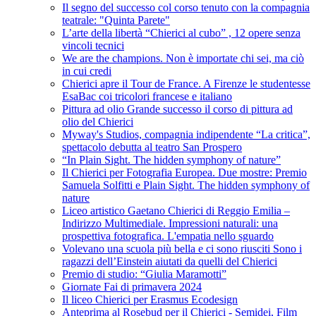
Il segno del successo col corso tenuto con la compagnia
teatrale: "Quinta Parete"
L’arte della libertà “Chierici al cubo” , 12 opere senza
vincoli tecnici
We are the champions. Non è importate chi sei, ma ciò
in cui credi
Chierici apre il Tour de France. A Firenze le studentesse
EsaBac coi tricolori francese e italiano
Pittura ad olio Grande successo il corso di pittura ad
olio del Chierici
Myway's Studios, compagnia indipendente “La critica”,
spettacolo debutta al teatro San Prospero
“In Plain Sight. The hidden symphony of nature”
Il Chierici per Fotografia Europea. Due mostre: Premio
Samuela Solfitti e Plain Sight. The hidden symphony of
nature
Liceo artistico Gaetano Chierici di Reggio Emilia –
Indirizzo Multimediale. Impressioni naturali: una
prospettiva fotografica. L'empatia nello sguardo
Volevano una scuola più bella e ci sono riusciti Sono i
ragazzi dell’Einstein aiutati da quelli del Chierici
Premio di studio: “Giulia Maramotti”
Giornate Fai di primavera 2024
Il liceo Chierici per Erasmus Ecodesign
Anteprima al Rosebud per il Chierici - Semidei, Film