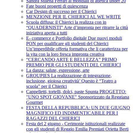
Sandra Milena Ferrari ai mondiali di atletica under 20
Fate buoni progetti di quiescenza
Car Design di successo per il Chierici
MENZIONE PER IL CHIERICI AL WE WRITE
Scuola diffusa: il Chierici la realizza con in
“QUADERNISTI” Arte d’impronta per ritrarre la città
iniziativa aperta a tutti
E- commerce e Portfolio digitale Due nuovi moduli
PON per qualificare gli studenti del Chierici
Un’imperdibile offerta formativa che li caratterizza per
la vita con la loro fresca impronta creativa
“CERCANDO ARTE E BELLEZZA” PRIMO
PREMIO PER GLI STUDENTI DEL CHIERICI
La danza: salute, espressione, arte
GROUPIES La realizzazione di integrazione,
inclusione, gioiosa creatività’ Questo è “Teatro a
scuola” per il Chierici
Cappelletti, tortelli, dolci, paste Spunta PROGETTO:
"UNO SPOT GIOVANE" Sponsorizzato da Reggiana
Gourmet
FESTA DELLA REPUBBLICA: UN DUE GIUGNO
MAGNIFICO ED INDIMENTICABILE PER I
RAGAZZI DEL CHIERICI
Festa del 2 giugno - Cerimonie istituzionali realizzate
con gli studenti di Reggio Emilia Premiati Orietta Berti