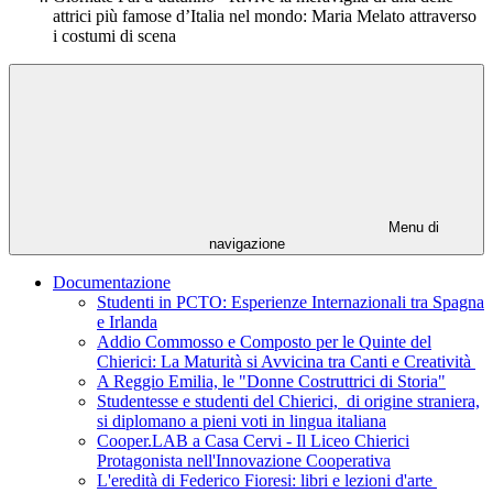
attrici più famose d’Italia nel mondo: Maria Melato attraverso
i costumi di scena
Menu di
navigazione
Documentazione
Studenti in PCTO: Esperienze Internazionali tra Spagna
e Irlanda
Addio Commosso e Composto per le Quinte del
Chierici: La Maturità si Avvicina tra Canti e Creatività
A Reggio Emilia, le "Donne Costruttrici di Storia"
Studentesse e studenti del Chierici, di origine straniera,
si diplomano a pieni voti in lingua italiana
Cooper.LAB a Casa Cervi - Il Liceo Chierici
Protagonista nell'Innovazione Cooperativa
L'eredità di Federico Fioresi: libri e lezioni d'arte