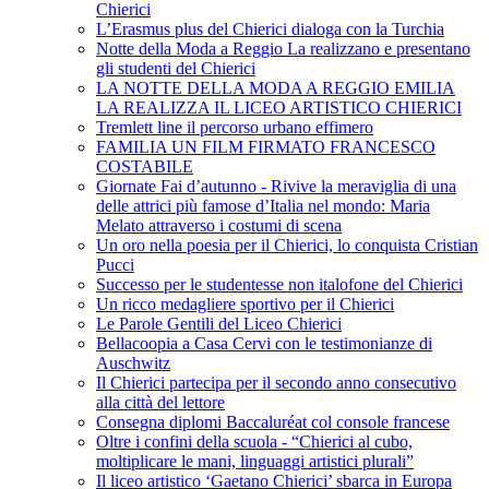
Chierici
L’Erasmus plus del Chierici dialoga con la Turchia
Notte della Moda a Reggio La realizzano e presentano
gli studenti del Chierici
LA NOTTE DELLA MODA A REGGIO EMILIA
LA REALIZZA IL LICEO ARTISTICO CHIERICI
Tremlett line il percorso urbano effimero
FAMILIA UN FILM FIRMATO FRANCESCO
COSTABILE
Giornate Fai d’autunno - Rivive la meraviglia di una
delle attrici più famose d’Italia nel mondo: Maria
Melato attraverso i costumi di scena
Un oro nella poesia per il Chierici, lo conquista Cristian
Pucci
Successo per le studentesse non italofone del Chierici
Un ricco medagliere sportivo per il Chierici
Le Parole Gentili del Liceo Chierici
Bellacoopia a Casa Cervi con le testimonianze di
Auschwitz
Il Chierici partecipa per il secondo anno consecutivo
alla città del lettore
Consegna diplomi Baccaluréat col console francese
Oltre i confini della scuola - “Chierici al cubo,
moltiplicare le mani, linguaggi artistici plurali”
Il liceo artistico ‘Gaetano Chierici’ sbarca in Europa