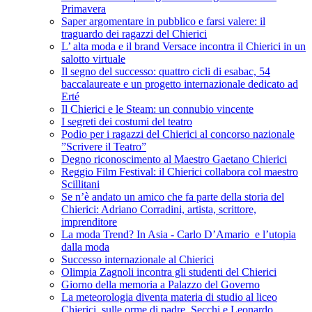
Primavera
Saper argomentare in pubblico e farsi valere: il
traguardo dei ragazzi del Chierici
L’ alta moda e il brand Versace incontra il Chierici in un
salotto virtuale
Il segno del successo: quattro cicli di esabac, 54
baccalaureate e un progetto internazionale dedicato ad
Erté
Il Chierici e le Steam: un connubio vincente
I segreti dei costumi del teatro
Podio per i ragazzi del Chierici al concorso nazionale
”Scrivere il Teatro”
Degno riconoscimento al Maestro Gaetano Chierici
Reggio Film Festival: il Chierici collabora col maestro
Scillitani
Se n’è andato un amico che fa parte della storia del
Chierici: Adriano Corradini, artista, scrittore,
imprenditore
La moda Trend? In Asia - Carlo D’Amario e l’utopia
dalla moda
Successo internazionale al Chierici
Olimpia Zagnoli incontra gli studenti del Chierici
Giorno della memoria a Palazzo del Governo
La meteorologia diventa materia di studio al liceo
Chierici, sulle orme di padre Secchi e Leonardo