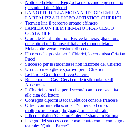
Notte della Moda a Reggio La realizzano e presentano
gli studenti del Chierici
LA NOTTE DELLA MODA A REGGIO EMILIA
LA REALIZZA IL LICEO ARTISTICO CHIERICI
Tremlett line il percorso urbano effimero
FAMILIA UN FILM FIRMATO FRANCESCO
COSTABILE
Giornate Fai d’autunno - Rivive la meraviglia di una
delle attrici più famose d’Italia nel mondo: Maria
Melato attraverso i costumi di scena
Un oro nella poesia per il Chierici, lo conquista Cristian
Pucci
Successo per le studentesse non italofone del Chierici
Un ricco medagliere sportivo per il Chierici
Le Parole Gentili del Liceo Chierici
Bellacoopia a Casa Cervi con le testimonianze di
Auschwitz
Il Chierici partecipa per il secondo anno consecutivo
alla città del lettore
Consegna diplomi Baccaluréat col console francese
Oltre i confini della scuola - “Chierici al cubo,
moltiplicare le mani, linguaggi artistici plurali”
Il liceo artistico ‘Gaetano Chierici’ sbarca in Europa
Il segno del successo col corso tenuto con la compagnia
teatrale: "Quinta Parete"