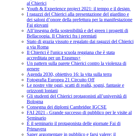
al Chierici
Youth & Experience project 2021: il tempo e il design
I ragazzi del Chierici alla presentazione del giardino e
dei saloni d’onore della prefettura per la manifestazione
Fai giovani
All’insegna della sostenibilità e del green i progetti di
Bellacoopia. Il Chierici fra i premiati
Stato di grazia vissuto e regalato dai ragazzi del Chierici
a via Roma
Il Chierici è l'unica scuola reggiana che è stata
accreditata per un Erasmus+
Un pattern sulla parete Chierici contro la violenza di
genere
Agenda 2030, obiettivo 16: la vita sulla terra
Fotografia Europea 21 Circuito Off
Le nostre vite oggi, scatti di realtà, sogni, fantasie e
orizzonti lontani
Gli studenti del Chierici protagonisti all’università di
Bologna
Consegna dei diplomi Cambridge IGCSE
FAI 2021 - Grande successo di pubblico per le visite al
Seminario
È il seminario il protagonista delle giornate Fai di
Primavera
Saper argomentare in pubblico e farsi valere: il