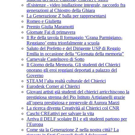
rEsistenze - video istallazione integrale, raccordo fra
generazioni al Chiostro della Ghiara
La Generazione Z balla per rappresentarsi
Romeo e Giulietta
Premio Giulia Maramotti
Giornate Fai di primavera
Il Re della tavola Il formaggio ‘Grana Parmigiano-
Reggiano’ entra trionfalmente a scuola
Saluto del Prefetto e del Dirigente USP di Reggio
Emilia in occasione della “Giornata della memoria”
Carnevale Castelnovo di Sotto
Il Giorno della Memoria. Gli studenti del Chierici
onorano gli eroi reggiani deportati a palazzo del
Governo
STEAM l’alta realtà culturale del Chierici
Eurodesk Corner al Chierici
Giovani artisti già studenti del chierici arricchiscono la
prestigiosa strenna del Pio Istituto Artigianelli grazie
all’opera prestigiosa e pregevole di Aurora Marzi
La ricerca diventa Creatività al Chierici col CNR
Caschi CREattivi per salvare la vita
Arriva il DELF scolaire B1 e gli studenti partono per
l’Europa
Come sta la Generazione Z nella nostra città? La