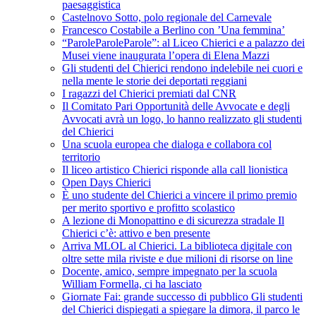
paesaggistica
Castelnovo Sotto, polo regionale del Carnevale
Francesco Costabile a Berlino con ’Una femmina’
“ParoleParoleParole”: al Liceo Chierici e a palazzo dei
Musei viene inaugurata l’opera di Elena Mazzi
Gli studenti del Chierici rendono indelebile nei cuori e
nella mente le storie dei deportati reggiani
I ragazzi del Chierici premiati dal CNR
Il Comitato Pari Opportunità delle Avvocate e degli
Avvocati avrà un logo, lo hanno realizzato gli studenti
del Chierici
Una scuola europea che dialoga e collabora col
territorio
Il liceo artistico Chierici risponde alla call lionistica
Open Days Chierici
È uno studente del Chierici a vincere il primo premio
per merito sportivo e profitto scolastico
A lezione di Monopattino e di sicurezza stradale Il
Chierici c’è: attivo e ben presente
Arriva MLOL al Chierici. La biblioteca digitale con
oltre sette mila riviste e due milioni di risorse on line
Docente, amico, sempre impegnato per la scuola
William Formella, ci ha lasciato
Giornate Fai: grande successo di pubblico Gli studenti
del Chierici dispiegati a spiegare la dimora, il parco le