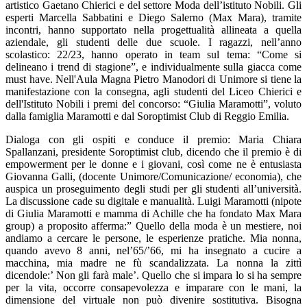
artistico Gaetano Chierici e del settore Moda dell’istituto Nobili. Gli
esperti Marcella Sabbatini e Diego Salerno (Max Mara), tramite
incontri, hanno supportato nella progettualità allineata a quella
aziendale, gli studenti delle due scuole. I ragazzi, nell’anno
scolastico: 22/23,
hanno operato in team sul tema: “Come si
delineano i trend di stagione”, e individualmente sulla giacca come
must have. N
ell'Aula Magna Pietro Manodori di Unimore si tiene la
manifestazione con la consegna, agli studenti del Liceo Chierici e
dell'Istituto Nobili i premi del concorso: “Giulia Maramotti”, voluto
dalla famiglia Maramotti e dal Soroptimist Club di Reggio Emilia.
Dialoga con gli ospiti e conduce il premio: Maria Chiara
Spallanzani, presidente Soroptimist club, dicendo che il premio è di
empowerment per le donne e i giovani, così come ne è entusiasta
Giovanna Galli, (docente Unimore/Comunicazione/ economia), che
auspica un proseguimento degli studi per gli studenti all’università.
La discussione cade su digitale e manualità.
Luigi Maramotti (nipote
di Giulia Maramotti e mamma di Achille che ha fondato Max Mara
group) a proposito afferma:” Quello della moda è un mestiere, noi
andiamo a cercare le persone, le esperienze pratiche. Mia nonna,
quando avevo 8 anni, nel’65/’66, mi ha insegnato a cucire a
macchina, mia madre ne fù scandalizzata. La nonna la zittì
dicendole:’ Non gli farà male’. Quello che si impara lo si ha sempre
per la vita, occorre consapevolezza e imparare con le mani, la
dimensione del virtuale non può divenire sostitutiva. Bisogna