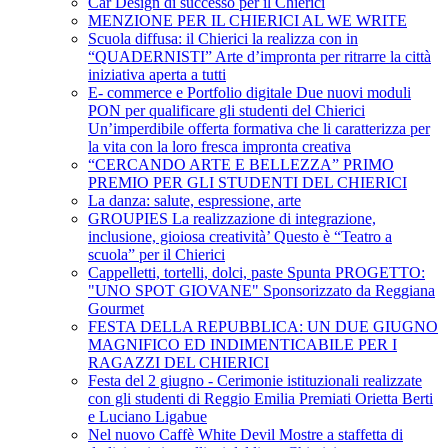
Car Design di successo per il Chierici
MENZIONE PER IL CHIERICI AL WE WRITE
Scuola diffusa: il Chierici la realizza con in
“QUADERNISTI” Arte d’impronta per ritrarre la città
iniziativa aperta a tutti
E- commerce e Portfolio digitale Due nuovi moduli
PON per qualificare gli studenti del Chierici
Un’imperdibile offerta formativa che li caratterizza per
la vita con la loro fresca impronta creativa
“CERCANDO ARTE E BELLEZZA” PRIMO
PREMIO PER GLI STUDENTI DEL CHIERICI
La danza: salute, espressione, arte
GROUPIES La realizzazione di integrazione,
inclusione, gioiosa creatività’ Questo è “Teatro a
scuola” per il Chierici
Cappelletti, tortelli, dolci, paste Spunta PROGETTO:
"UNO SPOT GIOVANE" Sponsorizzato da Reggiana
Gourmet
FESTA DELLA REPUBBLICA: UN DUE GIUGNO
MAGNIFICO ED INDIMENTICABILE PER I
RAGAZZI DEL CHIERICI
Festa del 2 giugno - Cerimonie istituzionali realizzate
con gli studenti di Reggio Emilia Premiati Orietta Berti
e Luciano Ligabue
Nel nuovo Caffè White Devil Mostre a staffetta di