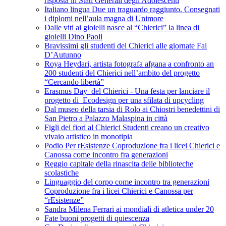
risposta in Stati Generali degli Adolescenti
Italiano lingua Due un traguardo raggiunto. Consegnati
i diplomi nell’aula magna di Unimore
Dalle viti ai gioielli nasce al “Chierici” la linea di
gioielli Dino Paoli
Bravissimi gli studenti del Chierici alle giornate Fai
D’Autunno
Roya Heydari, artista fotografa afgana a confronto an
200 studenti del Chierici nell’ambito del progetto
“Cercando libertà”
Erasmus Day del Chierici - Una festa per lanciare il
progetto di Ecodesign per una sfilata di upcycling
Dal museo della tarsia di Rolo ai Chiostri benedettini di
San Pietro a Palazzo Malaspina in città
Figli dei fiori al Chierici Studenti creano un creativo
vivaio artistico in monotipia
Podio Per rEsistenze Coproduzione fra i licei Chierici e
Canossa come incontro fra generazioni
Reggio capitale della rinascita delle biblioteche
scolastiche
Linguaggio del corpo come incontro tra generazioni
Coproduzione fra i licei Chierici e Canossa per
“rEsistenze”
Sandra Milena Ferrari ai mondiali di atletica under 20
Fate buoni progetti di quiescenza