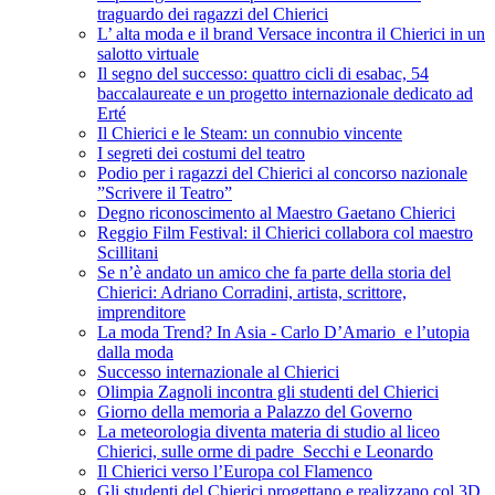
traguardo dei ragazzi del Chierici
L’ alta moda e il brand Versace incontra il Chierici in un
salotto virtuale
Il segno del successo: quattro cicli di esabac, 54
baccalaureate e un progetto internazionale dedicato ad
Erté
Il Chierici e le Steam: un connubio vincente
I segreti dei costumi del teatro
Podio per i ragazzi del Chierici al concorso nazionale
”Scrivere il Teatro”
Degno riconoscimento al Maestro Gaetano Chierici
Reggio Film Festival: il Chierici collabora col maestro
Scillitani
Se n’è andato un amico che fa parte della storia del
Chierici: Adriano Corradini, artista, scrittore,
imprenditore
La moda Trend? In Asia - Carlo D’Amario e l’utopia
dalla moda
Successo internazionale al Chierici
Olimpia Zagnoli incontra gli studenti del Chierici
Giorno della memoria a Palazzo del Governo
La meteorologia diventa materia di studio al liceo
Chierici, sulle orme di padre Secchi e Leonardo
Il Chierici verso l’Europa col Flamenco
Gli studenti del Chierici progettano e realizzano col 3D