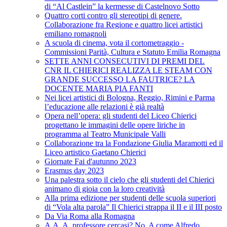
di “Al Castlein” la kermesse di Castelnovo Sotto
Quattro corti contro gli stereotipi di genere.
Collaborazione fra Regione e quattro licei artistici
emiliano romagnoli
A scuola di cinema, vota il cortometraggio -
Commissioni Parità, Cultura e Statuto Emilia Romagna
SETTE ANNI CONSECUTIVI DI PREMI DEL
CNR IL CHIERICI REALIZZA LE STEAM CON
GRANDE SUCCESSO LA FAUTRICE? LA
DOCENTE MARIA PIA FANTI
Nei licei artistici di Bologna, Reggio, Rimini e Parma
l’educazione alle relazioni è già realtà
Opera nell’opera: gli studenti del Liceo Chierici
progettano le immagini delle opere liriche in
programma al Teatro Municipale Valli
Collaborazione tra la Fondazione Giulia Maramotti ed il
Liceo artistico Gaetano Chierici
Giornate Fai d'autunno 2023
Erasmus day 2023
Una palestra sotto il cielo che gli studenti del Chierici
animano di gioia con la loro creatività
Alla prima edizione per studenti delle scuola superiori
di “Vola alta parola” Il Chierici strappa il II e il III posto
Da Via Roma alla Romagna
A.A. A. professore cercasi? No, A come Alfredo