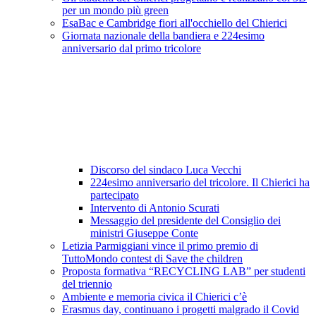
per un mondo più green
EsaBac e Cambridge fiori all'occhiello del Chierici
Giornata nazionale della bandiera e 224esimo
anniversario dal primo tricolore
Discorso del sindaco Luca Vecchi
224esimo anniversario del tricolore. Il Chierici ha
partecipato
Intervento di Antonio Scurati
Messaggio del presidente del Consiglio dei
ministri Giuseppe Conte
Letizia Parmiggiani vince il primo premio di
TuttoMondo contest di Save the children
Proposta formativa “RECYCLING LAB” per studenti
del triennio
Ambiente e memoria civica il Chierici c’è
Erasmus day, continuano i progetti malgrado il Covid