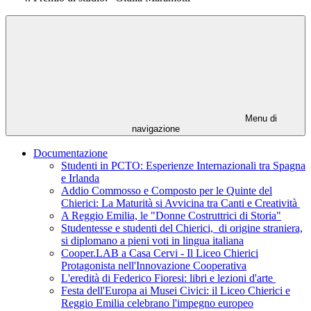
Menu di
navigazione
Documentazione
Studenti in PCTO: Esperienze Internazionali tra Spagna
e Irlanda
Addio Commosso e Composto per le Quinte del
Chierici: La Maturità si Avvicina tra Canti e Creatività
A Reggio Emilia, le "Donne Costruttrici di Storia"
Studentesse e studenti del Chierici, di origine straniera,
si diplomano a pieni voti in lingua italiana
Cooper.LAB a Casa Cervi - Il Liceo Chierici
Protagonista nell'Innovazione Cooperativa
L'eredità di Federico Fioresi: libri e lezioni d'arte
Festa dell'Europa ai Musei Civici: il Liceo Chierici e
Reggio Emilia celebrano l'impegno europeo