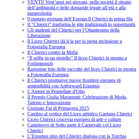
VENTI! Vent’anni nei giovani, nella società il ritratto
dell’ambiguità e delle domande legate all’età e alla
numerologia
9 maggio giornata dell’Europa Il Chierici in prima fila
Il "Chierici” trasforma le gite tradizionali in opportunità
Gli studenti del Chierici per l’Ottantesimo della
Liberazione
Il Liceo Chierici dà il la per la piena inclusione a
Fotografia Europea
Il Chierici contro la Mafia
“Il selfie in un gioiello” Il liceo Chierici in mostra a
Forlimpopoli
Rarissime foto delle raccolte del liceo Chierici in mostra
a Fotografia Europea
Il Chierici promuove nuove frontiere europee di
sostenibilità con Artforward Erasmus
L'Amore in Pennellate d'Olio
Il Premio Giulia Maramotti: Celebrazione di Moda,
Talento e Innovazione
Giornate Fai di Primavera 2025
Cambio al vertice del Liceo artistico Gaetano Chierici
Liceo Chierici crocevia europeo di arte e culture
Castelnovo di Sotto parte il Carnevale col Liceo
Chierici
L’Erasmus plus del Chierici dialoga con la Turchia