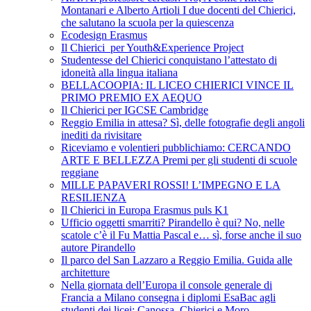
Montanari e Alberto Artioli I due docenti del Chierici,
che salutano la scuola per la quiescenza
Ecodesign Erasmus
Il Chierici per Youth&Experience Project
Studentesse del Chierici conquistano l’attestato di
idoneità alla lingua italiana
BELLACOOPIA: IL LICEO CHIERICI VINCE IL
PRIMO PREMIO EX AEQUO
Il Chierici per IGCSE Cambridge
Reggio Emilia in attesa? Sì, delle fotografie degli angoli
inediti da rivisitare
Riceviamo e volentieri pubblichiamo: CERCANDO
ARTE E BELLEZZA Premi per gli studenti di scuole
reggiane
MILLE PAPAVERI ROSSI! L’IMPEGNO E LA
RESILIENZA
Il Chierici in Europa Erasmus puls K1
Ufficio oggetti smarriti? Pirandello è qui? No, nelle
scatole c’è il Fu Mattia Pascal e… sì, forse anche il suo
autore Pirandello
Il parco del San Lazzaro a Reggio Emilia. Guida alle
architetture
Nella giornata dell’Europa il console generale di
Francia a Milano consegna i diplomi EsaBac agli
studenti dei licei: Canossa, Chierici e Moro