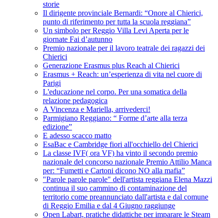
storie
Il dirigente provinciale Bernardi: “Onore al Chierici,
punto di riferimento per tutta la scuola reggiana”
Un simbolo per Reggio Villa Levi Aperta per le
giornate Fai d’autunno
Premio nazionale per il lavoro teatrale dei ragazzi dei
Chierici
Generazione Erasmus plus Reach al Chierici
Erasmus + Reach: un’esperienza di vita nel cuore di
Parigi
L'educazione nel corpo. Per una somatica della
relazione pedagogica
A Vincenza e Mariella, arrivederci!
Parmigiano Reggiano: “ Forme d’arte alla terza
edizione”
E adesso scacco matto
EsaBac e Cambridge fiori all'occhiello del Chierici
La classe IVF( ora VF) ha vinto il secondo premio
nazionale del concorso nazionale Premio Attilio Manca
per: “Fumetti e Cartoni dicono NO alla mafia”
"Parole parole parole" dell'artista reggiana Elena Mazzi
continua il suo cammino di contaminazione del
territorio come preannunciato dall'artista e dal comune
di Reggio Emilia e dal 4 Giugno raggiunge
Open Labart, pratiche didattiche per imparare le Steam