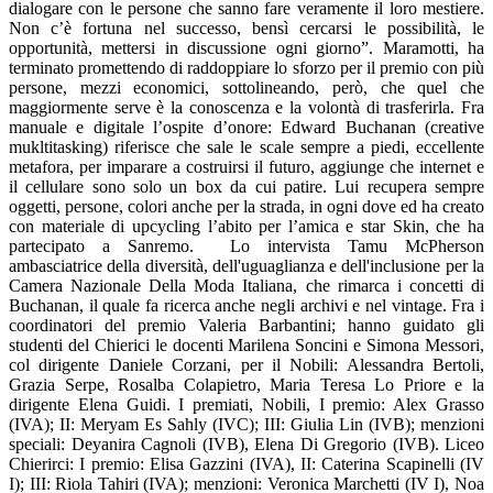
dialogare con le persone che sanno fare veramente il loro mestiere.
Non c’è fortuna nel successo, bensì cercarsi le possibilità, le
opportunità, mettersi in discussione ogni giorno”. Maramotti, ha
terminato promettendo di raddoppiare lo sforzo per il premio con più
persone, mezzi economici, sottolineando, però, che quel che
maggiormente serve è la conoscenza e la volontà di trasferirla. Fra
manuale e digitale l’ospite d’onore: Edward Buchanan (creative
mukltitasking) riferisce che sale le scale sempre a piedi, eccellente
metafora, per imparare a costruirsi il futuro, aggiunge che internet e
il cellulare sono solo un box da cui patire. Lui recupera sempre
oggetti, persone, colori anche per la strada, in ogni dove ed ha creato
con materiale di upcycling l’abito per l’amica e star Skin, che ha
partecipato a Sanremo. Lo intervista Tamu McPherson
ambasciatrice della diversità, dell'uguaglianza e dell'inclusione per la
Camera Nazionale Della Moda Italiana, che rimarca i concetti di
Buchanan, il quale fa ricerca anche negli archivi e nel vintage. Fra i
coordinatori del premio Valeria Barbantini; hanno guidato gli
studenti del Chierici le docenti Marilena Soncini e Simona Messori,
col dirigente Daniele Corzani, per il Nobili: Alessandra Bertoli,
Grazia Serpe, Rosalba Colapietro, Maria Teresa Lo Priore e la
dirigente Elena Guidi. I premiati, Nobili, I premio: Alex Grasso
(IVA); II: Meryam Es Sahly (IVC); III: Giulia Lin (IVB); menzioni
speciali: Deyanira Cagnoli (IVB), Elena Di Gregorio (IVB). Liceo
Chierirci: I premio: Elisa Gazzini (IVA), II: Caterina Scapinelli (IV
I); III: Riola Tahiri (IVA); menzioni: Veronica Marchetti (IV I), Noa