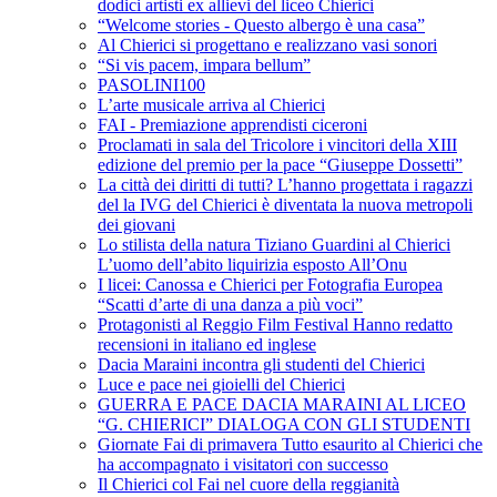
dodici artisti ex allievi del liceo Chierici
“Welcome stories - Questo albergo è una casa”
Al Chierici si progettano e realizzano vasi sonori
“Si vis pacem, impara bellum”
PASOLINI100
L’arte musicale arriva al Chierici
FAI - Premiazione apprendisti ciceroni
Proclamati in sala del Tricolore i vincitori della XIII
edizione del premio per la pace “Giuseppe Dossetti”
La città dei diritti di tutti? L’hanno progettata i ragazzi
del la IVG del Chierici è diventata la nuova metropoli
dei giovani
Lo stilista della natura Tiziano Guardini al Chierici
L’uomo dell’abito liquirizia esposto All’Onu
I licei: Canossa e Chierici per Fotografia Europea
“Scatti d’arte di una danza a più voci”
Protagonisti al Reggio Film Festival Hanno redatto
recensioni in italiano ed inglese
Dacia Maraini incontra gli studenti del Chierici
Luce e pace nei gioielli del Chierici
GUERRA E PACE DACIA MARAINI AL LICEO
“G. CHIERICI” DIALOGA CON GLI STUDENTI
Giornate Fai di primavera Tutto esaurito al Chierici che
ha accompagnato i visitatori con successo
Il Chierici col Fai nel cuore della reggianità