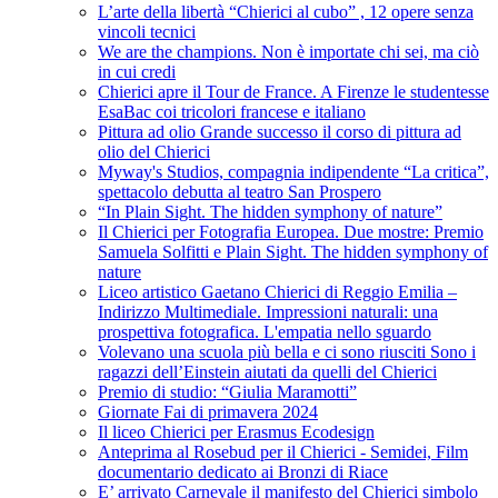
L’arte della libertà “Chierici al cubo” , 12 opere senza
vincoli tecnici
We are the champions. Non è importate chi sei, ma ciò
in cui credi
Chierici apre il Tour de France. A Firenze le studentesse
EsaBac coi tricolori francese e italiano
Pittura ad olio Grande successo il corso di pittura ad
olio del Chierici
Myway's Studios, compagnia indipendente “La critica”,
spettacolo debutta al teatro San Prospero
“In Plain Sight. The hidden symphony of nature”
Il Chierici per Fotografia Europea. Due mostre: Premio
Samuela Solfitti e Plain Sight. The hidden symphony of
nature
Liceo artistico Gaetano Chierici di Reggio Emilia –
Indirizzo Multimediale. Impressioni naturali: una
prospettiva fotografica. L'empatia nello sguardo
Volevano una scuola più bella e ci sono riusciti Sono i
ragazzi dell’Einstein aiutati da quelli del Chierici
Premio di studio: “Giulia Maramotti”
Giornate Fai di primavera 2024
Il liceo Chierici per Erasmus Ecodesign
Anteprima al Rosebud per il Chierici - Semidei, Film
documentario dedicato ai Bronzi di Riace
E’ arrivato Carnevale il manifesto del Chierici simbolo