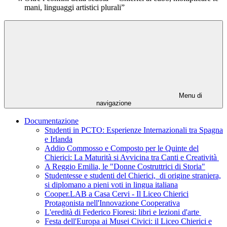
mani, linguaggi artistici plurali”
Menu di
navigazione
Documentazione
Studenti in PCTO: Esperienze Internazionali tra Spagna
e Irlanda
Addio Commosso e Composto per le Quinte del
Chierici: La Maturità si Avvicina tra Canti e Creatività
A Reggio Emilia, le "Donne Costruttrici di Storia"
Studentesse e studenti del Chierici, di origine straniera,
si diplomano a pieni voti in lingua italiana
Cooper.LAB a Casa Cervi - Il Liceo Chierici
Protagonista nell'Innovazione Cooperativa
L'eredità di Federico Fioresi: libri e lezioni d'arte
Festa dell'Europa ai Musei Civici: il Liceo Chierici e