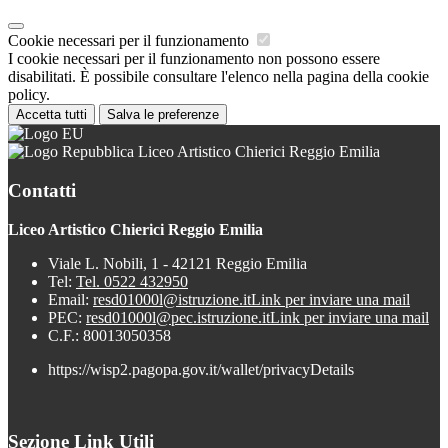
Cookie necessari per il funzionamento
I cookie necessari per il funzionamento non possono essere
disabilitati. È possibile consultare l'elenco nella pagina della cookie
policy.
Accetta tutti
Salva le preferenze
Liceo Artistico Chierici Reggio Emilia
Contatti
Liceo Artistico Chierici Reggio Emilia
Viale L. Nobili, 1 - 42121 Reggio Emilia
Tel:
Tel. 0522 432950
Email:
resd01000l@istruzione.it
Link per inviare una mail
PEC:
resd01000l@pec.istruzione.it
Link per inviare una mail
C.F.: 80013050358
https://wisp2.pagopa.gov.it/wallet/privacyDetails
Sezione Link Utili