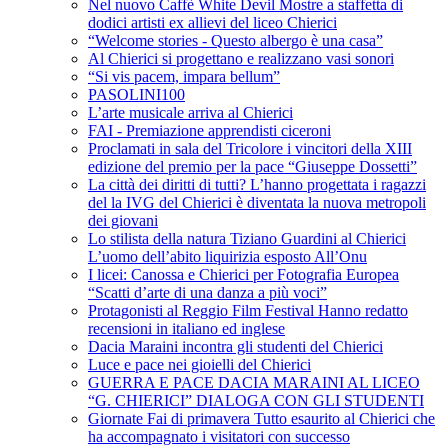
Nel nuovo Caffè White Devil Mostre a staffetta di
dodici artisti ex allievi del liceo Chierici
“Welcome stories - Questo albergo è una casa”
Al Chierici si progettano e realizzano vasi sonori
“Si vis pacem, impara bellum”
PASOLINI100
L’arte musicale arriva al Chierici
FAI - Premiazione apprendisti ciceroni
Proclamati in sala del Tricolore i vincitori della XIII
edizione del premio per la pace “Giuseppe Dossetti”
La città dei diritti di tutti? L’hanno progettata i ragazzi
del la IVG del Chierici è diventata la nuova metropoli
dei giovani
Lo stilista della natura Tiziano Guardini al Chierici
L’uomo dell’abito liquirizia esposto All’Onu
I licei: Canossa e Chierici per Fotografia Europea
“Scatti d’arte di una danza a più voci”
Protagonisti al Reggio Film Festival Hanno redatto
recensioni in italiano ed inglese
Dacia Maraini incontra gli studenti del Chierici
Luce e pace nei gioielli del Chierici
GUERRA E PACE DACIA MARAINI AL LICEO
“G. CHIERICI” DIALOGA CON GLI STUDENTI
Giornate Fai di primavera Tutto esaurito al Chierici che
ha accompagnato i visitatori con successo