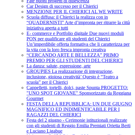
Fate buoni progetti di quiescenza
Car Design di successo per il Chierici
MENZIONE PER IL CHIERICI AL WE WRITE
Scuola diffusa: il Chierici la realizza con in
“QUADERNISTI” Arte d’impronta per ritrarre la città
iniziativa aperta a tutti
E- commerce e Portfolio digitale Due nuovi moduli
PON per qualificare gli studenti del Chierici
Un’imperdibile offerta formativa che li caratterizza per
la vita con la loro fresca impronta creativa
“CERCANDO ARTE E BELLEZZA” PRIMO
PREMIO PER GLI STUDENTI DEL CHIERICI
La danza: salute, espressione, arte
GROUPIES La realizzazione di integrazione,
inclusione, gioiosa creatività’ Questo è “Teatro a
scuola” per il Chierici
Cappelletti, tortelli, dolci, paste Spunta PROGETTO:
"UNO SPOT GIOVANE" Sponsorizzato da Reggiana
Gourmet
FESTA DELLA REPUBBLICA: UN DUE GIUGNO
MAGNIFICO ED INDIMENTICABILE PER I
RAGAZZI DEL CHIERICI
Festa del 2 giugno - Cerimonie istituzionali realizzate
con gli studenti di Reggio Emilia Premiati Orietta Berti
e Luciano Ligabue