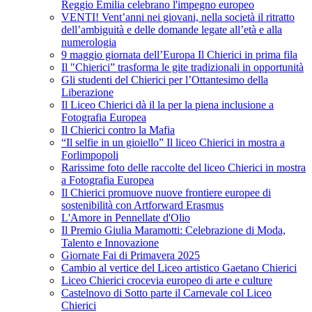
Reggio Emilia celebrano l'impegno europeo
VENTI! Vent’anni nei giovani, nella società il ritratto
dell’ambiguità e delle domande legate all’età e alla
numerologia
9 maggio giornata dell’Europa Il Chierici in prima fila
Il "Chierici” trasforma le gite tradizionali in opportunità
Gli studenti del Chierici per l’Ottantesimo della
Liberazione
Il Liceo Chierici dà il la per la piena inclusione a
Fotografia Europea
Il Chierici contro la Mafia
“Il selfie in un gioiello” Il liceo Chierici in mostra a
Forlimpopoli
Rarissime foto delle raccolte del liceo Chierici in mostra
a Fotografia Europea
Il Chierici promuove nuove frontiere europee di
sostenibilità con Artforward Erasmus
L'Amore in Pennellate d'Olio
Il Premio Giulia Maramotti: Celebrazione di Moda,
Talento e Innovazione
Giornate Fai di Primavera 2025
Cambio al vertice del Liceo artistico Gaetano Chierici
Liceo Chierici crocevia europeo di arte e culture
Castelnovo di Sotto parte il Carnevale col Liceo
Chierici