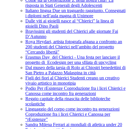
Come sta la Generazione Z nella nostra città? La
risposta in Stati Generali degli Adolescenti
Italiano lingua Due un traguardo raggiunto. Consegnati
i diplomi nell’aula magna di Unimore
Dalle viti ai gioielli nasce al “Chierici” la linea di
gioielli Dino Paoli
Bravissimi gli studenti del Chierici alle giornate Fai
D’Autunno
Roya Heydari, artista fotografa afgana a confronto an
200 studenti del Chierici nell’ambito del progetto
“Cercando libertà”
Erasmus Day del Chierici - Una festa per lanciare il
progetto di Ecodesign per una sfilata di upcycling
Dal museo della tarsia di Rolo ai Chiostri benedettini di
San Pietro a Palazzo Malaspina in città
Figli dei fiori al Chierici Studenti creano un creativo
vivaio artistico in monotipia
Podio Per rEsistenze Coproduzione fra i licei Chierici e
Canossa come incontro fra generazioni
Reggio capitale della rinascita delle biblioteche
scolastiche
Linguaggio del corpo come incontro tra generazioni
Coproduzione fra i licei Chierici e Canossa per
“rEsistenze”
Sandra Milena Ferrari ai mondiali di atletica under 20