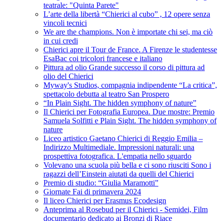
teatrale: "Quinta Parete"
L’arte della libertà “Chierici al cubo” , 12 opere senza
vincoli tecnici
We are the champions. Non è importate chi sei, ma ciò
in cui credi
Chierici apre il Tour de France. A Firenze le studentesse
EsaBac coi tricolori francese e italiano
Pittura ad olio Grande successo il corso di pittura ad
olio del Chierici
Myway's Studios, compagnia indipendente “La critica”,
spettacolo debutta al teatro San Prospero
“In Plain Sight. The hidden symphony of nature”
Il Chierici per Fotografia Europea. Due mostre: Premio
Samuela Solfitti e Plain Sight. The hidden symphony of
nature
Liceo artistico Gaetano Chierici di Reggio Emilia –
Indirizzo Multimediale. Impressioni naturali: una
prospettiva fotografica. L'empatia nello sguardo
Volevano una scuola più bella e ci sono riusciti Sono i
ragazzi dell’Einstein aiutati da quelli del Chierici
Premio di studio: “Giulia Maramotti”
Giornate Fai di primavera 2024
Il liceo Chierici per Erasmus Ecodesign
Anteprima al Rosebud per il Chierici - Semidei, Film
documentario dedicato ai Bronzi di Riace