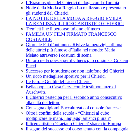
L’Erasmus plus del Chierici dialoga con la Turchia
Notte della Moda a Reggio La realizzano e presentano
gli studenti del Chierici
LA NOTTE DELLA MODA A REGGIO EMILIA
LA REALIZZA IL LICEO ARTISTICO CHIERICI
Tremlett line il percorso urbano effimero
FAMILIA UN FILM FIRMATO FRANCESCO
COSTABILE
Giornate Fai d’autunno - Rivive la meraviglia di una
delle attrici più famose d’Italia nel mondo: Maria
Melato attraverso i costumi di scena
Un oro nella poesia per il Chierici, lo conquista Cristian
Pucci
Successo per le studentesse non italofone del Chierici
Un ricco medagliere sportivo per il Chierici
Le Parole Gentili del Liceo Chierici
Bellacoopia a Casa Cervi con le testimonianze di
Auschwitz
Il Chierici partecipa per il secondo anno consecutivo
alla città del lettore
Consegna diplomi Baccaluréat col console francese
Oltre i confini della scuola - “Chierici al cubo,
moltiplicare le mani, linguaggi artistici plurali”
Il liceo artistico ‘Gaetano Chierici’ sbarca in Europa
Il segno del successo col corso tenuto con la compagnia