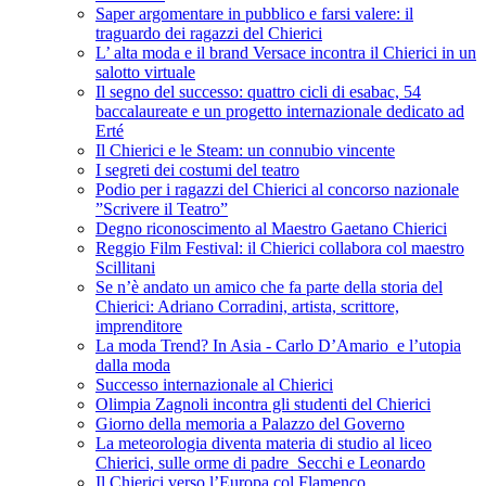
Saper argomentare in pubblico e farsi valere: il
traguardo dei ragazzi del Chierici
L’ alta moda e il brand Versace incontra il Chierici in un
salotto virtuale
Il segno del successo: quattro cicli di esabac, 54
baccalaureate e un progetto internazionale dedicato ad
Erté
Il Chierici e le Steam: un connubio vincente
I segreti dei costumi del teatro
Podio per i ragazzi del Chierici al concorso nazionale
”Scrivere il Teatro”
Degno riconoscimento al Maestro Gaetano Chierici
Reggio Film Festival: il Chierici collabora col maestro
Scillitani
Se n’è andato un amico che fa parte della storia del
Chierici: Adriano Corradini, artista, scrittore,
imprenditore
La moda Trend? In Asia - Carlo D’Amario e l’utopia
dalla moda
Successo internazionale al Chierici
Olimpia Zagnoli incontra gli studenti del Chierici
Giorno della memoria a Palazzo del Governo
La meteorologia diventa materia di studio al liceo
Chierici, sulle orme di padre Secchi e Leonardo
Il Chierici verso l’Europa col Flamenco