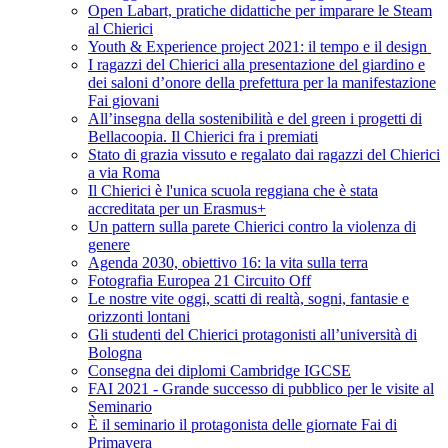
Open Labart, pratiche didattiche per imparare le Steam
al Chierici
Youth & Experience project 2021: il tempo e il design
I ragazzi del Chierici alla presentazione del giardino e
dei saloni d’onore della prefettura per la manifestazione
Fai giovani
All’insegna della sostenibilità e del green i progetti di
Bellacoopia. Il Chierici fra i premiati
Stato di grazia vissuto e regalato dai ragazzi del Chierici
a via Roma
Il Chierici è l'unica scuola reggiana che è stata
accreditata per un Erasmus+
Un pattern sulla parete Chierici contro la violenza di
genere
Agenda 2030, obiettivo 16: la vita sulla terra
Fotografia Europea 21 Circuito Off
Le nostre vite oggi, scatti di realtà, sogni, fantasie e
orizzonti lontani
Gli studenti del Chierici protagonisti all’università di
Bologna
Consegna dei diplomi Cambridge IGCSE
FAI 2021 - Grande successo di pubblico per le visite al
Seminario
È il seminario il protagonista delle giornate Fai di
Primavera