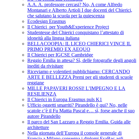
A.A. A. professore cercasi? No, A come Alfredo
Montanari e Alberto Artioli I due docenti del Chierici,
che salutano la scuola per la quiescenza
Ecodesign Erasmus
Il Chierici per Youth&Experience Project
Studentesse del Chierici conquistano l’attestato di
idoneità alla lingua italiana
BELLACOOPIA: IL LICEO CHIERICI VINCE IL
PRIMO PREMIO EX AEQUO
Il Chierici per IGCSE Cambridge
Reggio Emilia in attesa? Sì, delle fotografie degli angoli
inediti da rivisitare
Riceviamo e volentieri pubblichiamo: CERCANDO
ARTE E BELLEZZA Premi per gli studenti di scuole
reggiane
MILLE PAPAVERI ROSSI! L’IMPEGNO E LA
RESILIENZA
Il Chierici in Europa Erasmus puls K1
Ufficio oggetti smarriti? Pirandello è qui? No, nelle
scatole c’è il Fu Mattia Pascal e… sì, forse anche il suo
autore Pirandello
Il parco del San Lazzaro a Reggio Emilia. Guida alle
architetture
Nella giornata dell’Europa il console generale di
Francia a Milano consegna i diplomi EsaBac agli