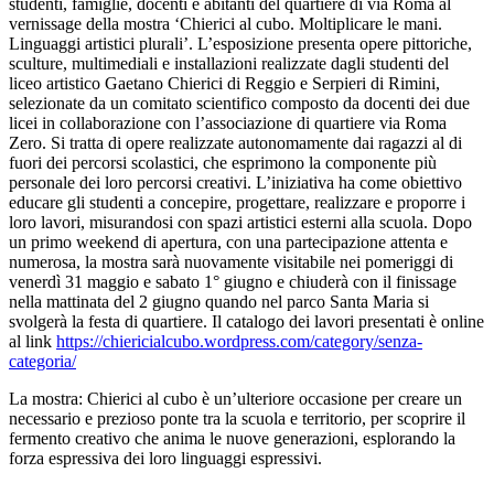
studenti, famiglie, docenti e abitanti del quartiere di via Roma al
vernissage della mostra ‘Chierici al cubo. Moltiplicare le mani.
Linguaggi artistici plurali’. L’esposizione presenta opere pittoriche,
sculture, multimediali e installazioni realizzate dagli studenti del
liceo artistico Gaetano Chierici di Reggio e Serpieri di Rimini,
selezionate da un comitato scientifico composto da docenti dei due
licei in collaborazione con l’associazione di quartiere via Roma
Zero. Si tratta di opere realizzate autonomamente dai ragazzi al di
fuori dei percorsi scolastici, che esprimono la componente più
personale dei loro percorsi creativi. L’iniziativa ha come obiettivo
educare gli studenti a concepire, progettare, realizzare e proporre i
loro lavori, misurandosi con spazi artistici esterni alla scuola. Dopo
un primo weekend di apertura, con una partecipazione attenta e
numerosa, la mostra sarà nuovamente visitabile nei pomeriggi di
venerdì 31 maggio e sabato 1° giugno e chiuderà con il finissage
nella mattinata del 2 giugno quando nel parco Santa Maria si
svolgerà la festa di quartiere. Il catalogo dei lavori presentati è online
al link
https://chiericialcubo.wordpress.com/category/senza-
categoria/
La mostra: Chierici al cubo è un’ulteriore occasione per creare un
necessario e prezioso ponte tra la scuola e territorio, per scoprire il
fermento creativo che anima le nuove generazioni, esplorando la
forza espressiva dei loro linguaggi espressivi.