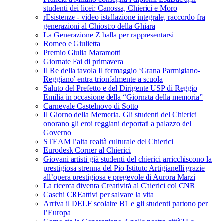
studenti dei licei: Canossa, Chierici e Moro
rEsistenze - video istallazione integrale, raccordo fra
generazioni al Chiostro della Ghiara
La Generazione Z balla per rappresentarsi
Romeo e Giulietta
Premio Giulia Maramotti
Giornate Fai di primavera
Il Re della tavola Il formaggio ‘Grana Parmigiano-
Reggiano’ entra trionfalmente a scuola
Saluto del Prefetto e del Dirigente USP di Reggio
Emilia in occasione della “Giornata della memoria”
Carnevale Castelnovo di Sotto
Il Giorno della Memoria. Gli studenti del Chierici
onorano gli eroi reggiani deportati a palazzo del
Governo
STEAM l’alta realtà culturale del Chierici
Eurodesk Corner al Chierici
Giovani artisti già studenti del chierici arricchiscono la
prestigiosa strenna del Pio Istituto Artigianelli grazie
all’opera prestigiosa e pregevole di Aurora Marzi
La ricerca diventa Creatività al Chierici col CNR
Caschi CREattivi per salvare la vita
Arriva il DELF scolaire B1 e gli studenti partono per
l’Europa