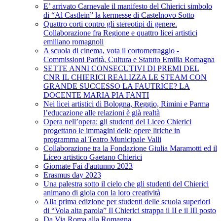
E’ arrivato Carnevale il manifesto del Chierici simbolo
di “Al Castlein” la kermesse di Castelnovo Sotto
Quattro corti contro gli stereotipi di genere.
Collaborazione fra Regione e quattro licei artistici
emiliano romagnoli
A scuola di cinema, vota il cortometraggio -
Commissioni Parità, Cultura e Statuto Emilia Romagna
SETTE ANNI CONSECUTIVI DI PREMI DEL
CNR IL CHIERICI REALIZZA LE STEAM CON
GRANDE SUCCESSO LA FAUTRICE? LA
DOCENTE MARIA PIA FANTI
Nei licei artistici di Bologna, Reggio, Rimini e Parma
l’educazione alle relazioni è già realtà
Opera nell’opera: gli studenti del Liceo Chierici
progettano le immagini delle opere liriche in
programma al Teatro Municipale Valli
Collaborazione tra la Fondazione Giulia Maramotti ed il
Liceo artistico Gaetano Chierici
Giornate Fai d'autunno 2023
Erasmus day 2023
Una palestra sotto il cielo che gli studenti del Chierici
animano di gioia con la loro creatività
Alla prima edizione per studenti delle scuola superiori
di “Vola alta parola” Il Chierici strappa il II e il III posto
Da Via Roma alla Romagna