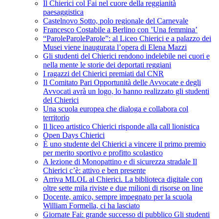
Il Chierici col Fai nel cuore della reggianità
paesaggistica
Castelnovo Sotto, polo regionale del Carnevale
Francesco Costabile a Berlino con ’Una femmina’
“ParoleParoleParole”: al Liceo Chierici e a palazzo dei
Musei viene inaugurata l’opera di Elena Mazzi
Gli studenti del Chierici rendono indelebile nei cuori e
nella mente le storie dei deportati reggiani
I ragazzi del Chierici premiati dal CNR
Il Comitato Pari Opportunità delle Avvocate e degli
Avvocati avrà un logo, lo hanno realizzato gli studenti
del Chierici
Una scuola europea che dialoga e collabora col
territorio
Il liceo artistico Chierici risponde alla call lionistica
Open Days Chierici
È uno studente del Chierici a vincere il primo premio
per merito sportivo e profitto scolastico
A lezione di Monopattino e di sicurezza stradale Il
Chierici c’è: attivo e ben presente
Arriva MLOL al Chierici. La biblioteca digitale con
oltre sette mila riviste e due milioni di risorse on line
Docente, amico, sempre impegnato per la scuola
William Formella, ci ha lasciato
Giornate Fai: grande successo di pubblico Gli studenti