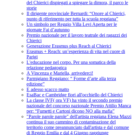
del Chierici dispiegati a spiegare la dimora, il parco le
storie
Il dirigente provinciale Bernardi: “Onore al Chierici,
punto di riferimento per tutta la scuola reggiana”
Un simbolo per Reggio Villa Levi Aperta per le
giornate Fai d’autunno
Premio nazionale per il lavoro teatrale dei ragazzi dei
Chierici
Generazione Erasmus plus Reach al Chierici
Erasmus + Reach: un’esperienza di vita nel cuore di
Parigi
L'educazione nel corpo. Per una somatica della
relazione pedagogica
A Vincenza e Mariella, arrivederci!
Parmigiano Reggiano: “ Forme d’arte alla terza
edizione”
E adesso scacco matto
EsaBac e Cambridge fiori all'occhiello del Chierici
La classe IVF( ora VF) ha vinto il secondo premio
nazionale del concorso nazionale Premio Attilio Manca
per: “Fumetti e Cartoni dicono NO alla mafia”
"Parole parole parole" dell'artista reggiana Elena Mazzi
continua il suo cammino di contaminazione del
territorio come preannunciato dall'artista e dal comune
di Reggio Emilia e dal 4 Giugno raggiunge