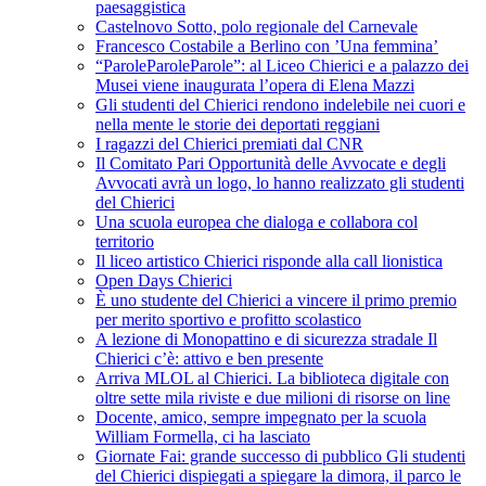
paesaggistica
Castelnovo Sotto, polo regionale del Carnevale
Francesco Costabile a Berlino con ’Una femmina’
“ParoleParoleParole”: al Liceo Chierici e a palazzo dei
Musei viene inaugurata l’opera di Elena Mazzi
Gli studenti del Chierici rendono indelebile nei cuori e
nella mente le storie dei deportati reggiani
I ragazzi del Chierici premiati dal CNR
Il Comitato Pari Opportunità delle Avvocate e degli
Avvocati avrà un logo, lo hanno realizzato gli studenti
del Chierici
Una scuola europea che dialoga e collabora col
territorio
Il liceo artistico Chierici risponde alla call lionistica
Open Days Chierici
È uno studente del Chierici a vincere il primo premio
per merito sportivo e profitto scolastico
A lezione di Monopattino e di sicurezza stradale Il
Chierici c’è: attivo e ben presente
Arriva MLOL al Chierici. La biblioteca digitale con
oltre sette mila riviste e due milioni di risorse on line
Docente, amico, sempre impegnato per la scuola
William Formella, ci ha lasciato
Giornate Fai: grande successo di pubblico Gli studenti
del Chierici dispiegati a spiegare la dimora, il parco le