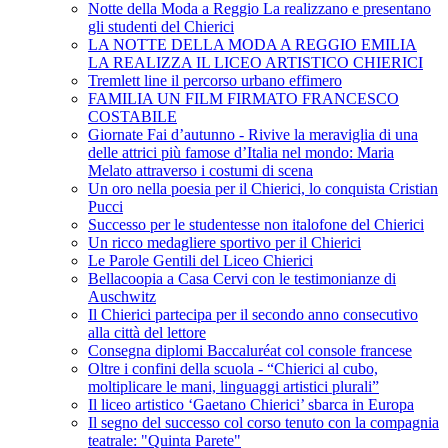
Notte della Moda a Reggio La realizzano e presentano
gli studenti del Chierici
LA NOTTE DELLA MODA A REGGIO EMILIA
LA REALIZZA IL LICEO ARTISTICO CHIERICI
Tremlett line il percorso urbano effimero
FAMILIA UN FILM FIRMATO FRANCESCO
COSTABILE
Giornate Fai d’autunno - Rivive la meraviglia di una
delle attrici più famose d’Italia nel mondo: Maria
Melato attraverso i costumi di scena
Un oro nella poesia per il Chierici, lo conquista Cristian
Pucci
Successo per le studentesse non italofone del Chierici
Un ricco medagliere sportivo per il Chierici
Le Parole Gentili del Liceo Chierici
Bellacoopia a Casa Cervi con le testimonianze di
Auschwitz
Il Chierici partecipa per il secondo anno consecutivo
alla città del lettore
Consegna diplomi Baccaluréat col console francese
Oltre i confini della scuola - “Chierici al cubo,
moltiplicare le mani, linguaggi artistici plurali”
Il liceo artistico ‘Gaetano Chierici’ sbarca in Europa
Il segno del successo col corso tenuto con la compagnia
teatrale: "Quinta Parete"