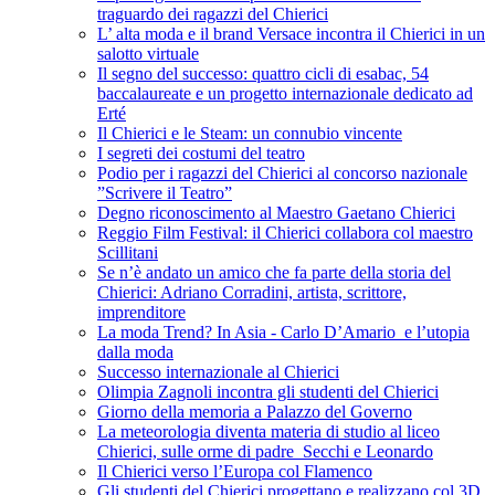
traguardo dei ragazzi del Chierici
L’ alta moda e il brand Versace incontra il Chierici in un
salotto virtuale
Il segno del successo: quattro cicli di esabac, 54
baccalaureate e un progetto internazionale dedicato ad
Erté
Il Chierici e le Steam: un connubio vincente
I segreti dei costumi del teatro
Podio per i ragazzi del Chierici al concorso nazionale
”Scrivere il Teatro”
Degno riconoscimento al Maestro Gaetano Chierici
Reggio Film Festival: il Chierici collabora col maestro
Scillitani
Se n’è andato un amico che fa parte della storia del
Chierici: Adriano Corradini, artista, scrittore,
imprenditore
La moda Trend? In Asia - Carlo D’Amario e l’utopia
dalla moda
Successo internazionale al Chierici
Olimpia Zagnoli incontra gli studenti del Chierici
Giorno della memoria a Palazzo del Governo
La meteorologia diventa materia di studio al liceo
Chierici, sulle orme di padre Secchi e Leonardo
Il Chierici verso l’Europa col Flamenco
Gli studenti del Chierici progettano e realizzano col 3D