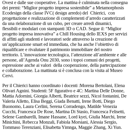
Ovest e dalle sue cooperative. La mattina è culminata nella consegna
dei premi: “Miglior progetto impresa sostenibile” a Metamorphosis
Ecodesign della classe IVC( design arredo) del Chierici, con
progettazione e realizzazione di complementi d’arredo caratterizzati
da una rielaborazione di un cubo, per creare arredi dinamici,
flessibili e modulari con stampanti 3D o CAD. Segue il: “Miglior
progetto impresa innovativa” a Chill Housing dello IEXS per servizi
di affitti agli studenti e lavoratori sede attraverso la creazione di
un’applicazione smart ed immediata, che ha anche l’obiettivo di
riqualificare e rivalutare il patrimonio immobiliare del nostro
territorio. L’innovazione tecnologica, l’attenzione all’ambiente e alle
persone, all’Agenda Onu 2030, sono i topoi comuni dei progetti,
espressione anche ai valori della cooperazione, della partecipazione
e collaborazione. La mattinata si è conclusa con la visita al Museo
Cervi
.
Per il Chierici hanno coordinato i docenti :Morena Bertolani, Elena
Olivari Agnini. Studenti:
5F figurativo e 4C: Martina Delle Donne,
Mattia Adornini, Giorgia Alberti, Beatrice sezzi, Nicol fontanini, De
Valeria A
lletto, Elisa Beggi, Giada Benatti, Irene Botti, Diego
Buonomo, Laura Cerlini, Serena Corradengo, Matilde Venezia
Cucchi, Francesca De Rose, Martina Di Stasio, Francesca Felisetti,
Selene Gambarelli, Imane Hassane, Lord kyei, Giulia Marchi, Irene
Minichini, Rebecca Monzali, Fabiola Morsiani, Alessia Sergio,
Tommaso Terenziani, Elisabetta Yimnga, Maggie Zhang, Xi Yun.