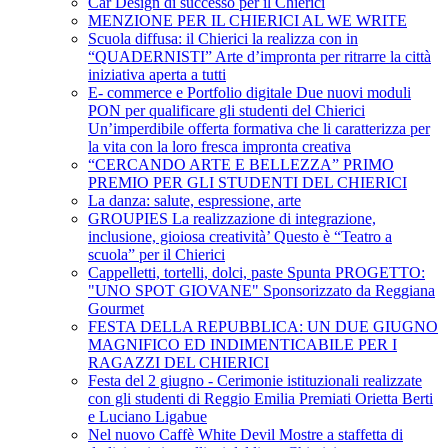
Car Design di successo per il Chierici
MENZIONE PER IL CHIERICI AL WE WRITE
Scuola diffusa: il Chierici la realizza con in
“QUADERNISTI” Arte d’impronta per ritrarre la città
iniziativa aperta a tutti
E- commerce e Portfolio digitale Due nuovi moduli
PON per qualificare gli studenti del Chierici
Un’imperdibile offerta formativa che li caratterizza per
la vita con la loro fresca impronta creativa
“CERCANDO ARTE E BELLEZZA” PRIMO
PREMIO PER GLI STUDENTI DEL CHIERICI
La danza: salute, espressione, arte
GROUPIES La realizzazione di integrazione,
inclusione, gioiosa creatività’ Questo è “Teatro a
scuola” per il Chierici
Cappelletti, tortelli, dolci, paste Spunta PROGETTO:
"UNO SPOT GIOVANE" Sponsorizzato da Reggiana
Gourmet
FESTA DELLA REPUBBLICA: UN DUE GIUGNO
MAGNIFICO ED INDIMENTICABILE PER I
RAGAZZI DEL CHIERICI
Festa del 2 giugno - Cerimonie istituzionali realizzate
con gli studenti di Reggio Emilia Premiati Orietta Berti
e Luciano Ligabue
Nel nuovo Caffè White Devil Mostre a staffetta di