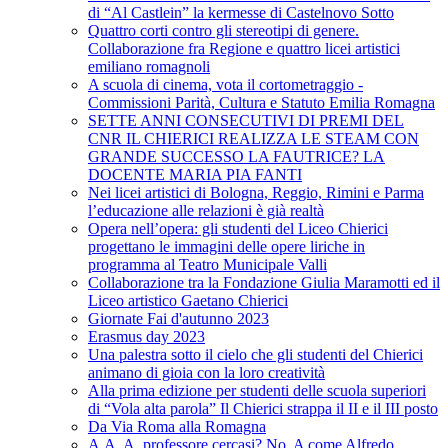
di “Al Castlein” la kermesse di Castelnovo Sotto
Quattro corti contro gli stereotipi di genere.
Collaborazione fra Regione e quattro licei artistici
emiliano romagnoli
A scuola di cinema, vota il cortometraggio -
Commissioni Parità, Cultura e Statuto Emilia Romagna
SETTE ANNI CONSECUTIVI DI PREMI DEL
CNR IL CHIERICI REALIZZA LE STEAM CON
GRANDE SUCCESSO LA FAUTRICE? LA
DOCENTE MARIA PIA FANTI
Nei licei artistici di Bologna, Reggio, Rimini e Parma
l’educazione alle relazioni è già realtà
Opera nell’opera: gli studenti del Liceo Chierici
progettano le immagini delle opere liriche in
programma al Teatro Municipale Valli
Collaborazione tra la Fondazione Giulia Maramotti ed il
Liceo artistico Gaetano Chierici
Giornate Fai d'autunno 2023
Erasmus day 2023
Una palestra sotto il cielo che gli studenti del Chierici
animano di gioia con la loro creatività
Alla prima edizione per studenti delle scuola superiori
di “Vola alta parola” Il Chierici strappa il II e il III posto
Da Via Roma alla Romagna
A.A. A. professore cercasi? No, A come Alfredo