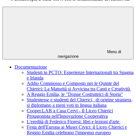
Menu di
navigazione
Documentazione
Studenti in PCTO: Esperienze Internazionali tra Spagna
e Irlanda
Addio Commosso e Composto per le Quinte del
Chierici: La Maturità si Avvicina tra Canti e Creatività
A Reggio Emilia, le "Donne Costruttrici di Storia"
Studentesse e studenti del Chierici, di origine straniera,
si diplomano a pieni voti in lingua italiana
Cooper.LAB a Casa Cervi - Il Liceo Chierici
Protagonista nell'Innovazione Cooperativa
L'eredità di Federico Fioresi: libri e lezioni d'arte
Festa dell'Europa ai Musei Civici: il Liceo Chierici e
Reggio Emilia celebrano l'impegno europeo