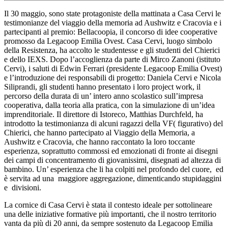
Il 30 maggio, sono state protagoniste della mattinata a Casa Cervi le
testimonianze del viaggio della memoria ad Aushwitz e Cracovia e i
partecipanti al premio: Bellacoopia, il concorso di idee cooperative
promosso da Legacoop Emilia Ovest. Casa Cervi, luogo simbolo
della Resistenza, ha accolto le studentesse e gli studenti del Chierici
e dello IEXS. Dopo l’accoglienza da parte di Mirco Zanoni (istituto
Cervi), i saluti di Edwin Ferrari (presidente Legacoop Emilia Ovest)
e l’introduzione dei responsabili di progetto: Daniela Cervi e Nicola
Siliprandi, gli studenti hanno presentato i loro project work, il
percorso della durata di un’ intero anno scolastico sull’impresa
cooperativa, dalla teoria alla pratica, con la simulazione di un’idea
imprenditoriale. Il direttore di Istoreco, Matthias Durchfeld, ha
introdotto la testimonianza di alcuni ragazzi della VF( figurativo) del
Chierici, che hanno partecipato al Viaggio della Memoria, a
Aushwitz e Cracovia, che hanno raccontato la loro toccante
esperienza, soprattutto commossi ed emozionati di fronte ai disegni
dei campi di concentramento di giovanissimi, disegnati ad altezza di
bambino. Un’ esperienza che li ha colpiti nel profondo del cuore, ed
è servita ad una maggiore aggregazione, dimenticando stupidaggini
e divisioni.
La cornice di Casa Cervi è stata il contesto ideale per sottolineare
una delle iniziative formative più importanti, che il nostro territorio
vanta da più di 20 anni, da sempre sostenuto da Legacoop Emilia