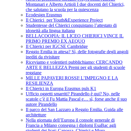
Montanari e Alberto Artioli I due docenti del Chierici,
che salutano la scuola per la quiescenza
Ecodesign Erasmus
Il Chierici per Youth&Experience Project
Studentesse del Chierici conquistano l’attestato di
idoneità alla lingua italiana
BELLACOOPIA: IL LICEO CHIERICI VINCE IL
PRIMO PREMIO EX AEQUO
Il Chierici per IGCSE Cambridge
Reggio Emilia in attesa? Sì, delle fotografie degli angoli
inediti da rivisitare
Riceviamo e volentieri pubblichiamo: CERCANDO
ARTE E BELLEZZA Premi per gli studenti di scuole
reggiane
MILLE PAPAVERI ROSSI! L’IMPEGNO E LA
RESILIENZA
Il Chierici in Europa Erasmus puls K1
Ufficio oggetti smarriti? Pirandello è qui? No, nelle
scatole c’è il Fu Mattia Pascal e… sì, forse anche il suo
autore Pirandello
Il parco del San Lazzaro a Reggio Emilia. Guida alle
architetture
Nella giornata dell’Europa il console generale di
Francia a Milano consegna i diplomi EsaBac agli
studenti dei licei: Canossa, Chierici e Moro