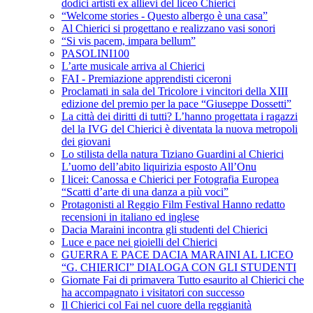
dodici artisti ex allievi del liceo Chierici
“Welcome stories - Questo albergo è una casa”
Al Chierici si progettano e realizzano vasi sonori
“Si vis pacem, impara bellum”
PASOLINI100
L’arte musicale arriva al Chierici
FAI - Premiazione apprendisti ciceroni
Proclamati in sala del Tricolore i vincitori della XIII
edizione del premio per la pace “Giuseppe Dossetti”
La città dei diritti di tutti? L’hanno progettata i ragazzi
del la IVG del Chierici è diventata la nuova metropoli
dei giovani
Lo stilista della natura Tiziano Guardini al Chierici
L’uomo dell’abito liquirizia esposto All’Onu
I licei: Canossa e Chierici per Fotografia Europea
“Scatti d’arte di una danza a più voci”
Protagonisti al Reggio Film Festival Hanno redatto
recensioni in italiano ed inglese
Dacia Maraini incontra gli studenti del Chierici
Luce e pace nei gioielli del Chierici
GUERRA E PACE DACIA MARAINI AL LICEO
“G. CHIERICI” DIALOGA CON GLI STUDENTI
Giornate Fai di primavera Tutto esaurito al Chierici che
ha accompagnato i visitatori con successo
Il Chierici col Fai nel cuore della reggianità