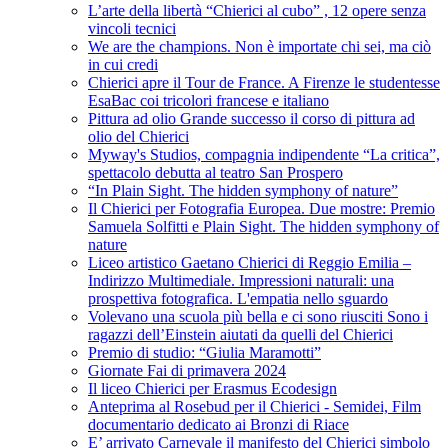
L’arte della libertà “Chierici al cubo” , 12 opere senza
vincoli tecnici
We are the champions. Non è importate chi sei, ma ciò
in cui credi
Chierici apre il Tour de France. A Firenze le studentesse
EsaBac coi tricolori francese e italiano
Pittura ad olio Grande successo il corso di pittura ad
olio del Chierici
Myway's Studios, compagnia indipendente “La critica”,
spettacolo debutta al teatro San Prospero
“In Plain Sight. The hidden symphony of nature”
Il Chierici per Fotografia Europea. Due mostre: Premio
Samuela Solfitti e Plain Sight. The hidden symphony of
nature
Liceo artistico Gaetano Chierici di Reggio Emilia –
Indirizzo Multimediale. Impressioni naturali: una
prospettiva fotografica. L'empatia nello sguardo
Volevano una scuola più bella e ci sono riusciti Sono i
ragazzi dell’Einstein aiutati da quelli del Chierici
Premio di studio: “Giulia Maramotti”
Giornate Fai di primavera 2024
Il liceo Chierici per Erasmus Ecodesign
Anteprima al Rosebud per il Chierici - Semidei, Film
documentario dedicato ai Bronzi di Riace
E’ arrivato Carnevale il manifesto del Chierici simbolo