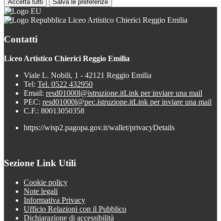
Accetta tutti
Salva le preferenze
Liceo Artistico Chierici Reggio Emilia
Contatti
Liceo Artistico Chierici Reggio Emilia
Viale L. Nobili, 1 - 42121 Reggio Emilia
Tel:
Tel. 0522 432950
Email:
resd01000l@istruzione.it
Link per inviare una mail
PEC:
resd01000l@pec.istruzione.it
Link per inviare una mail
C.F.: 80013050358
https://wisp2.pagopa.gov.it/wallet/privacyDetails
Sezione Link Utili
Cookie policy
Note legali
Informativa Privacy
Ufficio Relazioni con il Pubblico
Dichiarazione di accessibilità