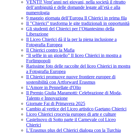
VENTI! Vent’anni nei giovani, nella società il ritratto
dell’ambiguità e delle domande legate all’età e alla
numerologia
9 maggio giornata dell’Europa Il Chierici in prima fila
Il "Chierici” trasforma le gite tradizionali in opportunità
Gli studenti del Chierici per l’Ottantesimo della
Liberazione
Il Liceo Chierici dà il la per la piena inclusione a
Fotografia Europea
Il Chierici contro la Mafia
“Il selfie in un gioiello” Il liceo Chierici in mostra a
Forlimpopoli
Rarissime foto delle raccolte del liceo Chierici in mostra
a Fotografia Europea
Il Chierici promuove nuove frontiere europee di
sostenibilità con Artforward Erasmus
L'Amore in Pennellate d'Olio
Il Premio Giulia Maramotti: Celebrazione di Moda,
Talento e Innovazione
Giornate Fai di Primavera 2025
Cambio al vertice del Liceo artistico Gaetano Chierici
Liceo Chierici crocevia europeo di arte e culture
Castelnovo di Sotto parte il Carnevale col Liceo
Chierici
L’Erasmus plus del Chierici dialoga con la Turchia