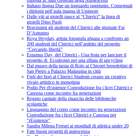
risposta in Stati Generali degli Adolescenti
Italiano lingua Due un traguardo raggiunto. Consegnati
i diplomi nell’aula magna di Unimore
Dalle viti ai gioielli nasce al “Chierici” la linea di
gioielli Dino Paoli
Bravissimi gli studenti del Chierici alle giornate Fai
D’Autunno
Roya Heydari, artista fotografa afgana a confronto an
200 studenti del Chierici nell’ambito del progetto
“Cercando libertà”
Erasmus Day del Chierici - Una festa per lanciare il
progetto di Ecodesign per una sfilata di upcycling
Dal museo della tarsia di Rolo ai Chiostri benedettini di
San Pietro a Palazzo Malaspina in città
Figli dei fiori al Chierici Studenti creano un creativo
vivaio artistico in monotipia
Podio Per rEsistenze Coproduzione fra i licei Chierici e
Canossa come incontro fra generazioni
Reggio capitale della rinascita delle biblioteche
scolastiche
Linguaggio del corpo come incontro tra generazioni
Coproduzione fra i licei Chierici e Canossa per
“rEsistenze”
Sandra Milena Ferrari ai mondiali di atletica under 20
Fate buoni progetti di quiescenza