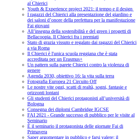
al Chierici
Youth & Experience project 2021: il tempo e il design
I ragazzi del Chierici alla presentazione del giardino e
dei saloni d’onore della prefettura per la manifestazione
Fai giovani
All’insegna della sostenibilità e del green i progetti di
Bellacoopia. Il Chierici fra i premiati
Stato di grazia vissuto e regalato dai ragazzi del Chierici
a via Roma
Il Chierici è l'unica scuola reggiana che è stata
accreditata per un Erasmus+
Un pattern sulla parete Chierici contro la violenza di
genere
Agenda 2030, obiettivo 16: la vita sulla terra
Fotografia Europea 21 Circuito Off
Le nostre vite oggi, scatti di realtà, sogni, fantasie e
orizzonti lontani
Gli studenti del Chierici protagonisti all’università di
Bologna
Consegna dei diplomi Cambridge IGCSE
FAI 2021 - Grande successo di pubblico per le visite al
Seminario
È il seminario il protagonista delle giornate Fai di
Primavera
Saper argomentare in pubblico e farsi valere: il