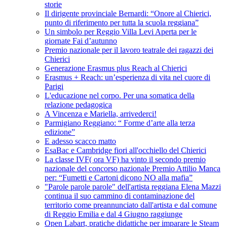
storie
Il dirigente provinciale Bernardi: “Onore al Chierici,
punto di riferimento per tutta la scuola reggiana”
Un simbolo per Reggio Villa Levi Aperta per le
giornate Fai d’autunno
Premio nazionale per il lavoro teatrale dei ragazzi dei
Chierici
Generazione Erasmus plus Reach al Chierici
Erasmus + Reach: un’esperienza di vita nel cuore di
Parigi
L'educazione nel corpo. Per una somatica della
relazione pedagogica
A Vincenza e Mariella, arrivederci!
Parmigiano Reggiano: “ Forme d’arte alla terza
edizione”
E adesso scacco matto
EsaBac e Cambridge fiori all'occhiello del Chierici
La classe IVF( ora VF) ha vinto il secondo premio
nazionale del concorso nazionale Premio Attilio Manca
per: “Fumetti e Cartoni dicono NO alla mafia”
"Parole parole parole" dell'artista reggiana Elena Mazzi
continua il suo cammino di contaminazione del
territorio come preannunciato dall'artista e dal comune
di Reggio Emilia e dal 4 Giugno raggiunge
Open Labart, pratiche didattiche per imparare le Steam