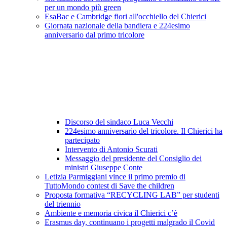
per un mondo più green
EsaBac e Cambridge fiori all'occhiello del Chierici
Giornata nazionale della bandiera e 224esimo
anniversario dal primo tricolore
Discorso del sindaco Luca Vecchi
224esimo anniversario del tricolore. Il Chierici ha
partecipato
Intervento di Antonio Scurati
Messaggio del presidente del Consiglio dei
ministri Giuseppe Conte
Letizia Parmiggiani vince il primo premio di
TuttoMondo contest di Save the children
Proposta formativa “RECYCLING LAB” per studenti
del triennio
Ambiente e memoria civica il Chierici c’è
Erasmus day, continuano i progetti malgrado il Covid