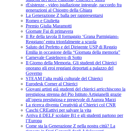
rEsistenze - video istallazione integrale, raccordo fra
generazioni al Chiostro della Ghiara
La Generazione Z balla per rappresentarsi
Romeo e Giulietta
Premio Giulia Maramotti
Giornate Fai di primavera
Il Re della tavola Il formaggio ‘Grana Parmigiano-
Reggiano’ entra trionfalmente a scuola
Saluto del Prefetto e del Dirigente USP di Reggio
Emilia in occasione della “Giornata della memoria”
Carnevale Castelnovo di Sotto
Il Giorno della Memoria. Gli studenti del Chierici
onorano gli eroi reggiani deportati a palazzo del
Governo
STEAM l’alta realtà culturale del Chierici
Eurodesk Corner al Chierici
Giovani artisti già studenti del chierici arricchiscono la
prestigiosa strenna del Pio Istituto Artigianelli grazie
all’opera prestigiosa e pregevole di Aurora Marzi
La ricerca diventa Creatività al Chierici col CNR
Caschi CREattivi per salvare la vita
Arriva il DELF scolaire B1 e gli studenti partono per
l’Europa
Come sta la Generazione Z nella nostra città? La