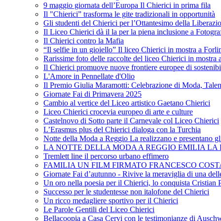
9 maggio giornata dell’Europa Il Chierici in prima fila
Il "Chierici” trasforma le gite tradizionali in opportunità
Gli studenti del Chierici per l’Ottantesimo della Liberazi
Il Liceo Chierici dà il la per la piena inclusione a Fotogr
Il Chierici contro la Mafia
“Il selfie in un gioiello” Il liceo Chierici in mostra a Forl
Rarissime foto delle raccolte del liceo Chierici in mostra
Il Chierici promuove nuove frontiere europee di sostenib
L'Amore in Pennellate d'Olio
Il Premio Giulia Maramotti: Celebrazione di Moda, Tale
Giornate Fai di Primavera 2025
Cambio al vertice del Liceo artistico Gaetano Chierici
Liceo Chierici crocevia europeo di arte e culture
Castelnovo di Sotto parte il Carnevale col Liceo Chierici
L’Erasmus plus del Chierici dialoga con la Turchia
Notte della Moda a Reggio La realizzano e presentano gli
LA NOTTE DELLA MODA A REGGIO EMILIA LA R
Tremlett line il percorso urbano effimero
FAMILIA UN FILM FIRMATO FRANCESCO COST
Giornate Fai d’autunno - Rivive la meraviglia di una dell
Un oro nella poesia per il Chierici, lo conquista Cristian 
Successo per le studentesse non italofone del Chierici
Un ricco medagliere sportivo per il Chierici
Le Parole Gentili del Liceo Chierici
Bellacoopia a Casa Cervi con le testimonianze di Auschw