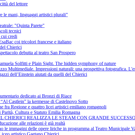
ittà del lettore
e le mani, linguaggi artistici plurali”
eatrale: "Quinta Parete"
coli tecnici
 cui credi
saBac coi tricolori francese e italiano
del Chierici
pettacolo debutta al teatro San Prospero
amuela Solfitti e Plain Sight. The hidden symphony of nature
izzo Multimediale. Impressioni naturali: una prospettiva fotografica. L'
azzi dell’Einstein aiutati da quelli del Chierici
cumentario dedicato ai Bronzi di Riace
i “Al Castlein” la kermesse di Castelnovo Sotto
ne fra Regione e quattro licei artistici emiliano romagnoli
i Parità, Cultura e Statuto Emilia Romagna
 IL CHIERICI REALIZZA LE STEAM CON GRANDE SUCCESSO
ucazione alle relazioni è già realtà
ano le immagini delle opere liriche in programma al Teatro Municipale Va
Liceo artistico Gaetano Chierici