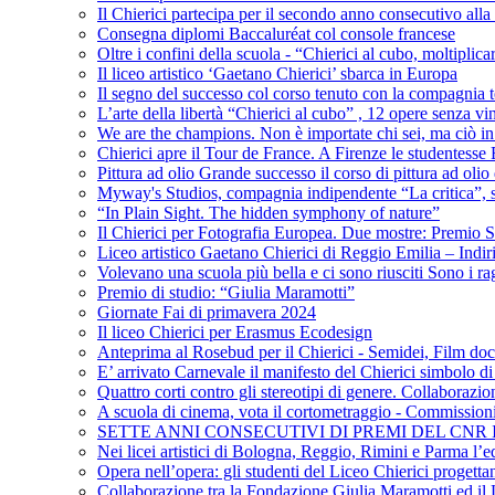
Il Chierici partecipa per il secondo anno consecutivo alla c
Consegna diplomi Baccaluréat col console francese
Oltre i confini della scuola - “Chierici al cubo, moltiplicar
Il liceo artistico ‘Gaetano Chierici’ sbarca in Europa
Il segno del successo col corso tenuto con la compagnia t
L’arte della libertà “Chierici al cubo” , 12 opere senza vin
We are the champions. Non è importate chi sei, ma ciò in
Chierici apre il Tour de France. A Firenze le studentesse E
Pittura ad olio Grande successo il corso di pittura ad olio 
Myway's Studios, compagnia indipendente “La critica”, s
“In Plain Sight. The hidden symphony of nature”
Il Chierici per Fotografia Europea. Due mostre: Premio S
Liceo artistico Gaetano Chierici di Reggio Emilia – Indir
Volevano una scuola più bella e ci sono riusciti Sono i rag
Premio di studio: “Giulia Maramotti”
Giornate Fai di primavera 2024
Il liceo Chierici per Erasmus Ecodesign
Anteprima al Rosebud per il Chierici - Semidei, Film do
E’ arrivato Carnevale il manifesto del Chierici simbolo d
Quattro corti contro gli stereotipi di genere. Collaborazio
A scuola di cinema, vota il cortometraggio - Commission
SETTE ANNI CONSECUTIVI DI PREMI DEL CNR
Nei licei artistici di Bologna, Reggio, Rimini e Parma l’ed
Opera nell’opera: gli studenti del Liceo Chierici progett
Collaborazione tra la Fondazione Giulia Maramotti ed il 