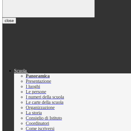
close
Scuola
Panoramica
Presentazione
I luoghi
Le persone
I numeri della scuola
Le carte della scuola
Organizzazione
La storia
Consiglio di Istituto
Coordinatori
Come iscriversi