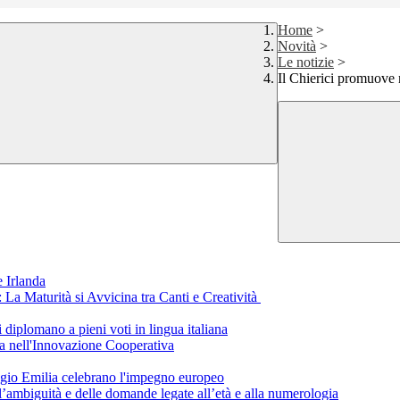
Home
>
Novità
>
Le notizie
>
Il Chierici promuove 
 Irlanda
a Maturità si Avvicina tra Canti e Creatività
i diplomano a pieni voti in lingua italiana
a nell'Innovazione Cooperativa
eggio Emilia celebrano l'impegno europeo
ll’ambiguità e delle domande legate all’età e alla numerologia