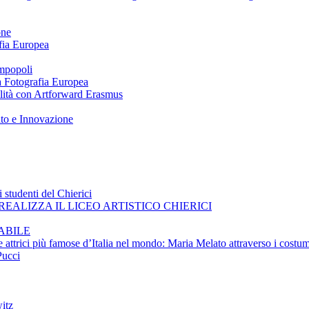
one
afia Europea
impopoli
 a Fotografia Europea
ilità con Artforward Erasmus
nto e Innovazione
 studenti del Chierici
EALIZZA IL LICEO ARTISTICO CHIERICI
ABILE
e attrici più famose d’Italia nel mondo: Maria Melato attraverso i costum
Pucci
itz