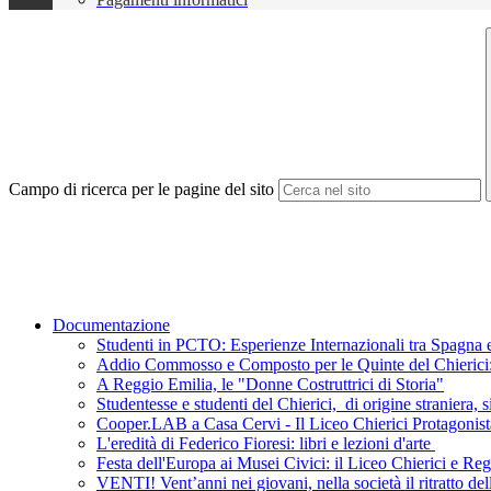
Campo di ricerca per le pagine del sito
Documentazione
Studenti in PCTO: Esperienze Internazionali tra Spagna e
Addio Commosso e Composto per le Quinte del Chierici: L
A Reggio Emilia, le "Donne Costruttrici di Storia"
Studentesse e studenti del Chierici, di origine straniera, s
Cooper.LAB a Casa Cervi - Il Liceo Chierici Protagonist
L'eredità di Federico Fioresi: libri e lezioni d'arte
Festa dell'Europa ai Musei Civici: il Liceo Chierici e R
VENTI! Vent’anni nei giovani, nella società il ritratto de