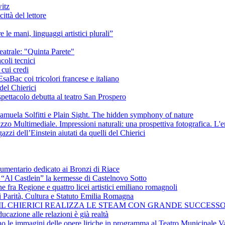
itz
ittà del lettore
e le mani, linguaggi artistici plurali”
eatrale: "Quinta Parete"
coli tecnici
 cui credi
saBac coi tricolori francese e italiano
del Chierici
pettacolo debutta al teatro San Prospero
amuela Solfitti e Plain Sight. The hidden symphony of nature
izzo Multimediale. Impressioni naturali: una prospettiva fotografica. L'
azzi dell’Einstein aiutati da quelli del Chierici
cumentario dedicato ai Bronzi di Riace
i “Al Castlein” la kermesse di Castelnovo Sotto
ne fra Regione e quattro licei artistici emiliano romagnoli
i Parità, Cultura e Statuto Emilia Romagna
 IL CHIERICI REALIZZA LE STEAM CON GRANDE SUCCESSO
ucazione alle relazioni è già realtà
ano le immagini delle opere liriche in programma al Teatro Municipale Va