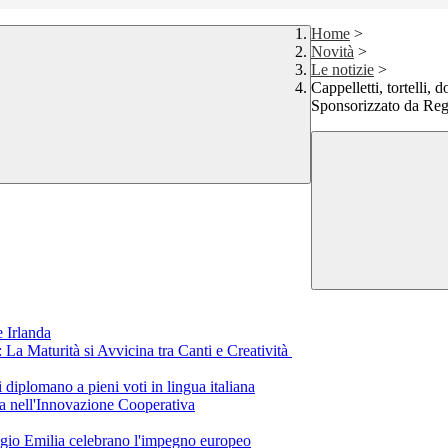
Home
>
Novità
>
Le notizie
>
Cappelletti, torte
Sponsorizzato da Re
 Irlanda
a Maturità si Avvicina tra Canti e Creatività
i diplomano a pieni voti in lingua italiana
a nell'Innovazione Cooperativa
eggio Emilia celebrano l'impegno europeo