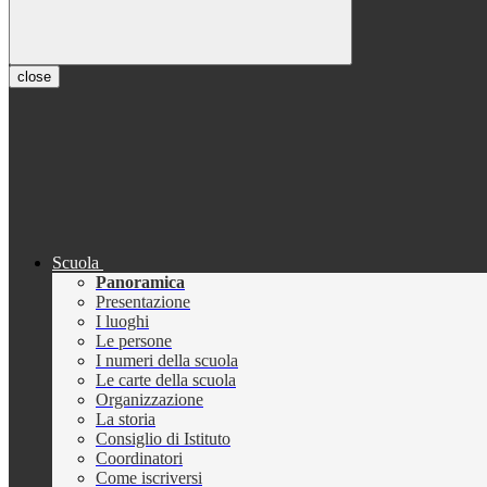
close
Scuola
Panoramica
Presentazione
I luoghi
Le persone
I numeri della scuola
Le carte della scuola
Organizzazione
La storia
Consiglio di Istituto
Coordinatori
Come iscriversi