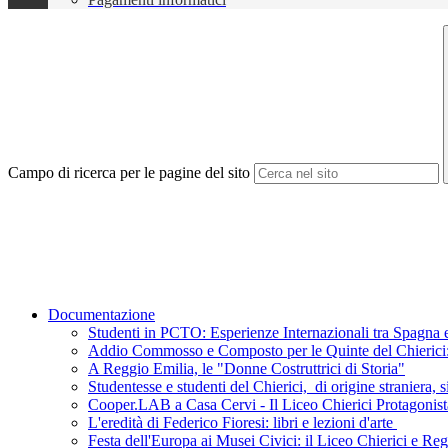
Campo di ricerca per le pagine del sito
Documentazione
Studenti in PCTO: Esperienze Internazionali tra Spagna e
Addio Commosso e Composto per le Quinte del Chierici: L
A Reggio Emilia, le "Donne Costruttrici di Storia"
Studentesse e studenti del Chierici, di origine straniera, s
Cooper.LAB a Casa Cervi - Il Liceo Chierici Protagonist
L'eredità di Federico Fioresi: libri e lezioni d'arte
Festa dell'Europa ai Musei Civici: il Liceo Chierici e R