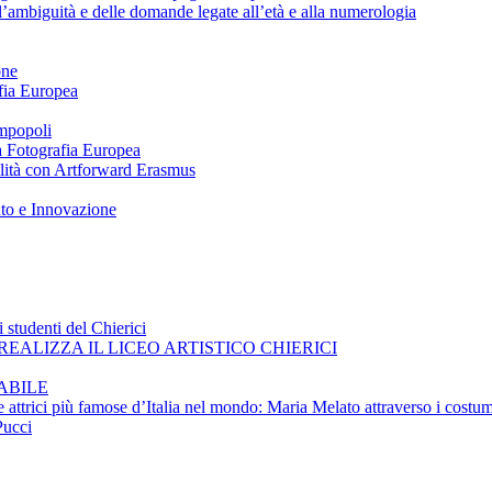
ll’ambiguità e delle domande legate all’età e alla numerologia
one
afia Europea
impopoli
 a Fotografia Europea
ilità con Artforward Erasmus
nto e Innovazione
 studenti del Chierici
EALIZZA IL LICEO ARTISTICO CHIERICI
ABILE
e attrici più famose d’Italia nel mondo: Maria Melato attraverso i costum
Pucci