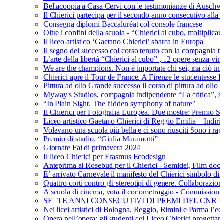
Bellacoopia a Casa Cervi con le testimonianze di Auschw
Il Chierici partecipa per il secondo anno consecutivo alla c
Consegna diplomi Baccaluréat col console francese
Oltre i confini della scuola - “Chierici al cubo, moltiplicar
Il liceo artistico ‘Gaetano Chierici’ sbarca in Europa
Il segno del successo col corso tenuto con la compagnia t
L’arte della libertà “Chierici al cubo” , 12 opere senza vin
We are the champions. Non è importate chi sei, ma ciò in
Chierici apre il Tour de France. A Firenze le studentesse E
Pittura ad olio Grande successo il corso di pittura ad olio 
Myway's Studios, compagnia indipendente “La critica”, s
“In Plain Sight. The hidden symphony of nature”
Il Chierici per Fotografia Europea. Due mostre: Premio S
Liceo artistico Gaetano Chierici di Reggio Emilia – Indir
Volevano una scuola più bella e ci sono riusciti Sono i rag
Premio di studio: “Giulia Maramotti”
Giornate Fai di primavera 2024
Il liceo Chierici per Erasmus Ecodesign
Anteprima al Rosebud per il Chierici - Semidei, Film do
E’ arrivato Carnevale il manifesto del Chierici simbolo d
Quattro corti contro gli stereotipi di genere. Collaborazio
A scuola di cinema, vota il cortometraggio - Commission
SETTE ANNI CONSECUTIVI DI PREMI DEL CNR
Nei licei artistici di Bologna, Reggio, Rimini e Parma l’ed
Opera nell’opera: gli studenti del Liceo Chierici progett