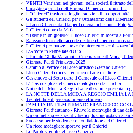
VENTI! Vent’anni nei giovani, nella società il ritratto de
9 maggio giornata dell’Europa Il Chierici in prima fila
Il "Chierici” trasforma le gite tradizionali in opportunità
Gli studenti del Chierici per l’Ottantesimo della Liberazi
Il Liceo Chierici dà il la per la piena inclusione a Fotogr
Il Chierici contro la Mafia
“Il selfie in un gioiello” Il liceo Chierici in mostra a Forl
Rarissime foto delle raccolte del liceo Chierici in mostra
Il Chierici promuove nuove frontiere europee di sostenib
L'Amore in Pennellate d'Olio
Il Premio Giulia Maramotti: Celebrazione di Moda, Tale
Giornate Fai di Primavera 2025
Cambio al vertice del Liceo artistico Gaetano Chierici
Liceo Chierici crocevia europeo di arte e culture
Castelnovo di Sotto parte il Carnevale col Liceo Chierici
L’Erasmus plus del Chierici dialoga con la Turchia
Notte della Moda a Reggio La realizzano e presentano gli
LA NOTTE DELLA MODA A REGGIO EMILIA LA R
Tremlett line il percorso urbano effimero
FAMILIA UN FILM FIRMATO FRANCESCO COST
Giornate Fai d’autunno - Rivive la meraviglia di una dell
Un oro nella poesia per il Chierici, lo conquista Cristian 
Successo per le studentesse non italofone del Chierici
Un ricco medagliere sportivo per il Chierici
Le Parole Gentili del Liceo Chierici