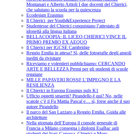
Montanari e Alberto Artioli I due docenti del Chierici,
che salutano la scuola per la quiescenza
Ecodesign Erasmus
Il Chierici per Youth&Experience Project
Studentesse del Chierici conquistano l’attestato di
idoneità alla lingua italiana
BELLACOOPIA: IL LICEO CHIERICI VINCE IL
PRIMO PREMIO EX AEQUO
Il Chierici per IGCSE Cambridge
Reggio Emilia in attesa? Sì, delle fotografie degli angoli
inediti da rivisitare
Riceviamo e volentieri pubblichiamo: CERCANDO
ARTE E BELLEZZA Premi per gli studenti di scuole
reggiane
MILLE PAPAVERI ROSSI! L’IMPEGNO E LA
RESILIENZA
Il Chierici in Europa Erasmus puls K1
Ufficio oggetti smarriti? Pirandello è qui? No, nelle
scatole c’è il Fu Mattia Pascal e… sì, forse anche il suo
autore Pirandello
Il parco del San Lazzaro a Reggio Emilia. Guida alle
architetture
Nella giornata dell’Europa il console generale di
Francia a Milano consegna i diplomi EsaBac agli
studenti dei licei: Canossa, Chierici e Moro