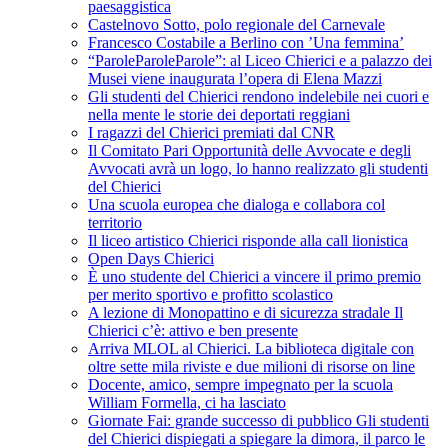
paesaggistica
Castelnovo Sotto, polo regionale del Carnevale
Francesco Costabile a Berlino con ’Una femmina’
“ParoleParoleParole”: al Liceo Chierici e a palazzo dei
Musei viene inaugurata l’opera di Elena Mazzi
Gli studenti del Chierici rendono indelebile nei cuori e
nella mente le storie dei deportati reggiani
I ragazzi del Chierici premiati dal CNR
Il Comitato Pari Opportunità delle Avvocate e degli
Avvocati avrà un logo, lo hanno realizzato gli studenti
del Chierici
Una scuola europea che dialoga e collabora col
territorio
Il liceo artistico Chierici risponde alla call lionistica
Open Days Chierici
È uno studente del Chierici a vincere il primo premio
per merito sportivo e profitto scolastico
A lezione di Monopattino e di sicurezza stradale Il
Chierici c’è: attivo e ben presente
Arriva MLOL al Chierici. La biblioteca digitale con
oltre sette mila riviste e due milioni di risorse on line
Docente, amico, sempre impegnato per la scuola
William Formella, ci ha lasciato
Giornate Fai: grande successo di pubblico Gli studenti
del Chierici dispiegati a spiegare la dimora, il parco le