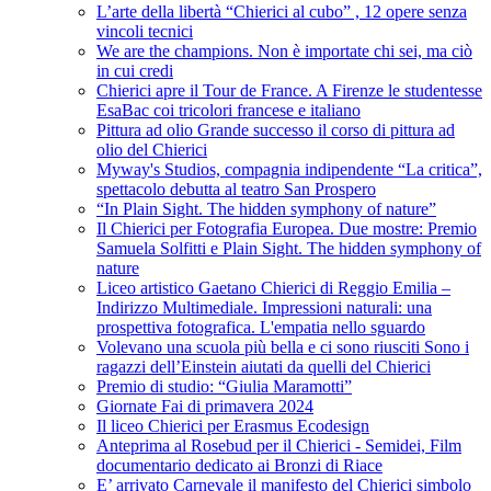
L’arte della libertà “Chierici al cubo” , 12 opere senza
vincoli tecnici
We are the champions. Non è importate chi sei, ma ciò
in cui credi
Chierici apre il Tour de France. A Firenze le studentesse
EsaBac coi tricolori francese e italiano
Pittura ad olio Grande successo il corso di pittura ad
olio del Chierici
Myway's Studios, compagnia indipendente “La critica”,
spettacolo debutta al teatro San Prospero
“In Plain Sight. The hidden symphony of nature”
Il Chierici per Fotografia Europea. Due mostre: Premio
Samuela Solfitti e Plain Sight. The hidden symphony of
nature
Liceo artistico Gaetano Chierici di Reggio Emilia –
Indirizzo Multimediale. Impressioni naturali: una
prospettiva fotografica. L'empatia nello sguardo
Volevano una scuola più bella e ci sono riusciti Sono i
ragazzi dell’Einstein aiutati da quelli del Chierici
Premio di studio: “Giulia Maramotti”
Giornate Fai di primavera 2024
Il liceo Chierici per Erasmus Ecodesign
Anteprima al Rosebud per il Chierici - Semidei, Film
documentario dedicato ai Bronzi di Riace
E’ arrivato Carnevale il manifesto del Chierici simbolo