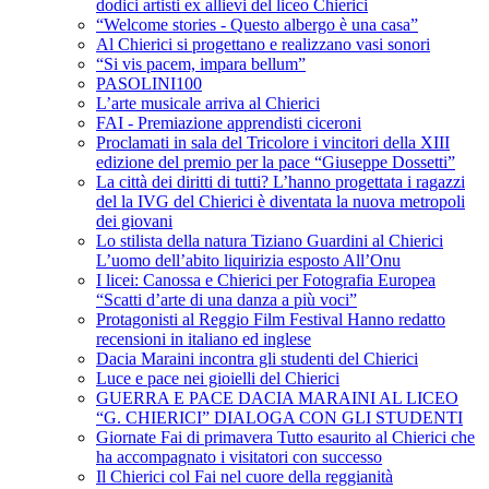
dodici artisti ex allievi del liceo Chierici
“Welcome stories - Questo albergo è una casa”
Al Chierici si progettano e realizzano vasi sonori
“Si vis pacem, impara bellum”
PASOLINI100
L’arte musicale arriva al Chierici
FAI - Premiazione apprendisti ciceroni
Proclamati in sala del Tricolore i vincitori della XIII
edizione del premio per la pace “Giuseppe Dossetti”
La città dei diritti di tutti? L’hanno progettata i ragazzi
del la IVG del Chierici è diventata la nuova metropoli
dei giovani
Lo stilista della natura Tiziano Guardini al Chierici
L’uomo dell’abito liquirizia esposto All’Onu
I licei: Canossa e Chierici per Fotografia Europea
“Scatti d’arte di una danza a più voci”
Protagonisti al Reggio Film Festival Hanno redatto
recensioni in italiano ed inglese
Dacia Maraini incontra gli studenti del Chierici
Luce e pace nei gioielli del Chierici
GUERRA E PACE DACIA MARAINI AL LICEO
“G. CHIERICI” DIALOGA CON GLI STUDENTI
Giornate Fai di primavera Tutto esaurito al Chierici che
ha accompagnato i visitatori con successo
Il Chierici col Fai nel cuore della reggianità