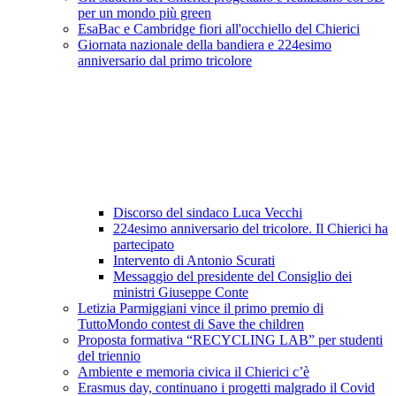
per un mondo più green
EsaBac e Cambridge fiori all'occhiello del Chierici
Giornata nazionale della bandiera e 224esimo
anniversario dal primo tricolore
Discorso del sindaco Luca Vecchi
224esimo anniversario del tricolore. Il Chierici ha
partecipato
Intervento di Antonio Scurati
Messaggio del presidente del Consiglio dei
ministri Giuseppe Conte
Letizia Parmiggiani vince il primo premio di
TuttoMondo contest di Save the children
Proposta formativa “RECYCLING LAB” per studenti
del triennio
Ambiente e memoria civica il Chierici c’è
Erasmus day, continuano i progetti malgrado il Covid