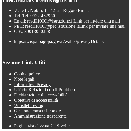
Liceo Artistico Chierici Reggio Emilia
Viale L. Nobili, 1 - 42121 Reggio Emilia
Tel:
Tel. 0522 432950
Email:
resd01000l@istruzione.it
Link per inviare una mail
PEC:
resd01000l@pec.istruzione.it
Link per inviare una mail
C.F.: 80013050358
https://wisp2.pagopa.gov.it/wallet/privacyDetails
Sezione Link Utili
Cookie policy
Note legali
Informativa Privacy
Ufficio Relazioni con il Pubblico
Dichiarazione di accessibilità
Obiettivi di accessibilità
Whistleblowing
Gestione consensi cookie
Amministrazione trasparente
Pagina visualizzata
2119
volte