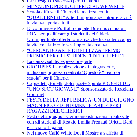
Car Design di successo per il Chierici
MENZIONE PER IL CHIERICI AL WE WRITE
Scuola diffusa: il Chierici la realizza con in
“QUADERNISTI” Arte d’impronta per ritrarre la città
iniziativa aperta a tutti
E- commerce e Portfolio digitale Due nuovi moduli
PON per qualificare gli studenti del Chierici
Un’imperdibile offerta formativa che li caratterizza per
la vita con la loro fresca impronta creativa
“CERCANDO ARTE E BELLEZZA” PRIMO
PREMIO PER GLI STUDENTI DEL CHIERICI
La danza: salute, espressione, arte
GROUPIES La realizzazione di integrazione,
inclusione, gioiosa creatività’ Questo è “Teatro a
scuola” per il Chierici
Cappelletti, tortelli, dolci, paste Spunta PROGETTO:
"UNO SPOT GIOVANE" Sponsorizzato da Reggiana
Gourmet
FESTA DELLA REPUBBLICA: UN DUE GIUGNO
MAGNIFICO ED INDIMENTICABILE PER I
RAGAZZI DEL CHIERICI
Festa del 2 giugno - Cerimonie istituzionali realizzate
con gli studenti di Reggio Emilia Premiati Orietta Berti
e Luciano Ligabue
Nel nuovo Caffè White Devil Mostre a staffetta di