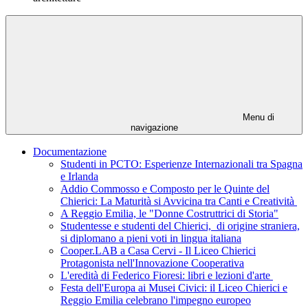
Menu di
navigazione
Documentazione
Studenti in PCTO: Esperienze Internazionali tra Spagna
e Irlanda
Addio Commosso e Composto per le Quinte del
Chierici: La Maturità si Avvicina tra Canti e Creatività
A Reggio Emilia, le "Donne Costruttrici di Storia"
Studentesse e studenti del Chierici, di origine straniera,
si diplomano a pieni voti in lingua italiana
Cooper.LAB a Casa Cervi - Il Liceo Chierici
Protagonista nell'Innovazione Cooperativa
L'eredità di Federico Fioresi: libri e lezioni d'arte
Festa dell'Europa ai Musei Civici: il Liceo Chierici e
Reggio Emilia celebrano l'impegno europeo