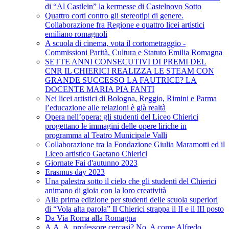
di “Al Castlein” la kermesse di Castelnovo Sotto
Quattro corti contro gli stereotipi di genere.
Collaborazione fra Regione e quattro licei artistici
emiliano romagnoli
A scuola di cinema, vota il cortometraggio -
Commissioni Parità, Cultura e Statuto Emilia Romagna
SETTE ANNI CONSECUTIVI DI PREMI DEL
CNR IL CHIERICI REALIZZA LE STEAM CON
GRANDE SUCCESSO LA FAUTRICE? LA
DOCENTE MARIA PIA FANTI
Nei licei artistici di Bologna, Reggio, Rimini e Parma
l’educazione alle relazioni è già realtà
Opera nell’opera: gli studenti del Liceo Chierici
progettano le immagini delle opere liriche in
programma al Teatro Municipale Valli
Collaborazione tra la Fondazione Giulia Maramotti ed il
Liceo artistico Gaetano Chierici
Giornate Fai d'autunno 2023
Erasmus day 2023
Una palestra sotto il cielo che gli studenti del Chierici
animano di gioia con la loro creatività
Alla prima edizione per studenti delle scuola superiori
di “Vola alta parola” Il Chierici strappa il II e il III posto
Da Via Roma alla Romagna
A.A. A. professore cercasi? No, A come Alfredo