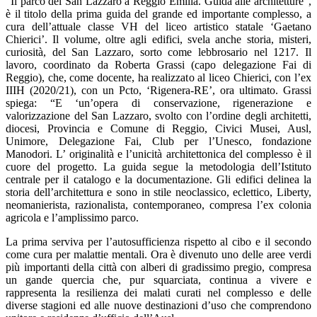
“
Il parco del San Lazzaro a Reggio Emilia. Guida alle architetture
”,
è il titolo della prima
guida del grande ed importante complesso
, a
cura dell’attuale classe VH del liceo artistico statale ‘Gaetano
Chierici’
. Il volume, oltre agli edifici, svela anche storia, misteri,
curiosità, del San Lazzaro, sorto come lebbrosario nel 1217. Il
lavoro, coordinato da
Roberta Grassi
(capo delegazione Fai di
Reggio), che, come docente, ha realizzato al liceo Chierici, con l’ex
IIIH (2020/21), con un
Pcto, ‘Rigenera-RE’
, ora ultimato. Grassi
spiega: “E ‘un’opera di conservazione, rigenerazione e
valorizzazione del San Lazzaro, svolto con l’ordine degli architetti,
diocesi, Provincia e Comune di Reggio, Civici Musei, Ausl,
Unimore, Delegazione Fai, Club per l’Unesco, fondazione
Manodori. L’ originalità e l’unicità architettonica del complesso è il
cuore del progetto. La guida segue la
metodologia dell’Istituto
centrale per il catalogo e la documentazione
. Gli edifici delinea la
storia dell’architettura e sono in
stile neoclassico, eclettico, Liberty,
neomanierista, razionalista, contemporaneo
, compresa l’ex colonia
agricola e l’amplissimo parco.
La prima serviva per l’autosufficienza rispetto al cibo e il secondo
come cura per malattie mentali. Ora è divenuto uno delle aree verdi
più importanti della città con alberi di gradissimo pregio, compresa
un gande quercia che, pur squarciata, continua a vivere e
rappresenta la resilienza dei malati curati nel complesso e delle
diverse stagioni ed alle nuove destinazioni d’uso che comprendono