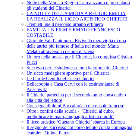
Notte della Moda a Reggio La realizzano e presentano
gli studenti del Chierici
LA NOTTE DELLA MODA A REGGIO EMILIA
LA REALIZZA IL LICEO ARTISTICO CHIERICI
Tremlett line il percorso urbano effimero
FAMILIA UN FILM FIRMATO FRANCESCO
COSTABILE
Giornate Fai d’autunno - Rivive la meraviglia di una
delle attrici più famose d’Italia nel mondo: Maria
Melato attraverso i costumi di scena
Un oro nella poesia per il Chierici, lo conquista Cristian
Pucci
Successo per le studentesse non italofone del Chierici
Un ricco medagliere sportivo per il Chierici
Le Parole Gentili del Liceo Chierici
Bellacoopia a Casa Cervi con le testimonianze di
Auschwitz
Il Chierici partecipa per il secondo anno consecutivo
alla città del lettore
Consegna diplomi Baccaluréat col console francese
Oltre i confini della scuola - “Chierici al cubo,
moltiplicare le mani, linguaggi artistici plurali”
Il liceo artistico ‘Gaetano Chierici’ sbarca in Europa
Il segno del successo col corso tenuto con la compagnia
teatrale: "Quinta Parete"