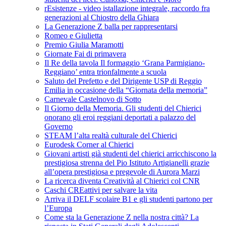
rEsistenze - video istallazione integrale, raccordo fra
generazioni al Chiostro della Ghiara
La Generazione Z balla per rappresentarsi
Romeo e Giulietta
Premio Giulia Maramotti
Giornate Fai di primavera
Il Re della tavola Il formaggio ‘Grana Parmigiano-
Reggiano’ entra trionfalmente a scuola
Saluto del Prefetto e del Dirigente USP di Reggio
Emilia in occasione della “Giornata della memoria”
Carnevale Castelnovo di Sotto
Il Giorno della Memoria. Gli studenti del Chierici
onorano gli eroi reggiani deportati a palazzo del
Governo
STEAM l’alta realtà culturale del Chierici
Eurodesk Corner al Chierici
Giovani artisti già studenti del chierici arricchiscono la
prestigiosa strenna del Pio Istituto Artigianelli grazie
all’opera prestigiosa e pregevole di Aurora Marzi
La ricerca diventa Creatività al Chierici col CNR
Caschi CREattivi per salvare la vita
Arriva il DELF scolaire B1 e gli studenti partono per
l’Europa
Come sta la Generazione Z nella nostra città? La