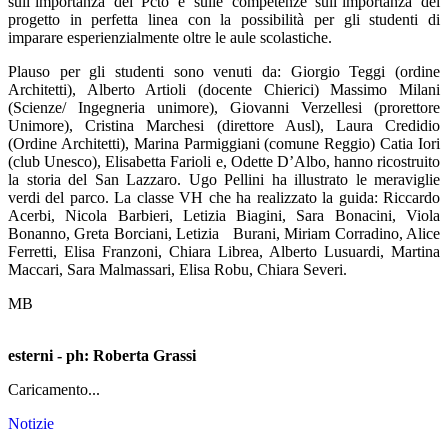
sull’importanza dei Pcto e sulle competenze sull’importanza del
progetto in perfetta linea con la possibilità per gli studenti di
imparare esperienzialmente oltre le aule scolastiche.
Plauso per gli studenti sono venuti da:
Giorgio Teggi
(ordine
Architetti),
Alberto Artioli
(docente Chierici) Massimo Milani
(Scienze/ Ingegneria unimore), Giovanni Verzellesi (prorettore
Unimore), Cristina Marchesi (direttore Ausl), Laura Credidio
(Ordine Architetti), Marina Parmiggiani (comune Reggio) Catia Iori
(club Unesco), Elisabetta Farioli e, Odette D’Albo, hanno ricostruito
la storia del San Lazzaro. Ugo Pellini ha illustrato le meraviglie
verdi del parco. La classe VH che ha realizzato la guida:
Riccardo
Acerbi, Nicola Barbieri, Letizia Biagini, Sara Bonacini, Viola
Bonanno, Greta Borciani, Letizia Burani, Miriam Corradino, Alice
Ferretti, Elisa Franzoni, Chiara Librea, Alberto Lusuardi, Martina
Maccari, Sara Malmassari, Elisa Robu, Chiara Severi.
MB
esterni - ph: Roberta Grassi
Caricamento...
Notizie