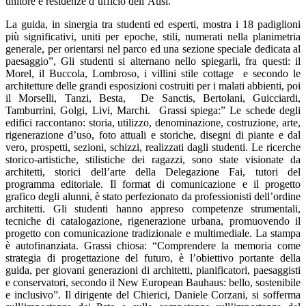
unitore e residenze d’ufficio dell’Ausl.
La guida, in sinergia tra studenti ed esperti, mostra i
18 padiglioni
più significativi
, uniti per epoche, stili, numerati nella planimetria
generale, per orientarsi nel parco ed
una sezione speciale dedicata al
paesaggio
”, Gli studenti si alternano nello spiegarli, fra questi: il
Morel, il Buccola, Lombroso, i villini stile cottage e secondo le
architetture delle grandi esposizioni costruiti per i malati abbienti, poi
il Morselli, Tanzi, Besta, De Sanctis, Bertolani, Guicciardi,
Tamburrini, Golgi, Livi, Marchi. Grassi spiega:” Le schede degli
edifici raccontano: storia, utilizzo, denominazione, costruzione, arte,
rigenerazione d’uso, foto attuali e storiche, disegni di piante e dal
vero, prospetti, sezioni, schizzi, realizzati dagli studenti. Le ricerche
storico-artistiche, stilistiche dei ragazzi, sono state visionate da
architetti, storici dell’arte della Delegazione Fai, tutori del
programma editoriale. Il format di comunicazione e il progetto
grafico degli alunni, è stato perfezionato da professionisti dell’ordine
architetti. Gli studenti hanno appreso competenze strumentali,
tecniche di catalogazione, rigenerazione urbana, promuovendo il
progetto con comunicazione tradizionale e multimediale. La stampa
è autofinanziata. Grassi chiosa: “
Comprendere la memoria come
strategia di progettazione del futuro, è l’obiettivo portante della
guida
, per giovani generazioni di architetti, pianificatori, paesaggisti
e conservatori, secondo il New European Bauhaus: bello, sostenibile
e inclusivo”. Il dirigente del Chierici,
Daniele Corzani
, si sofferma