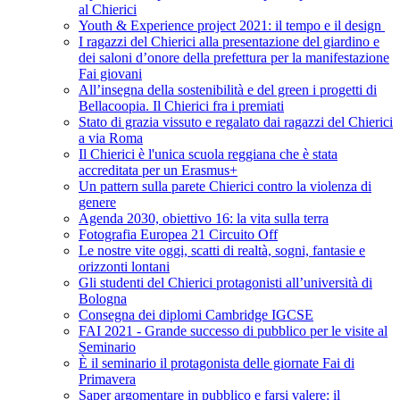
al Chierici
Youth & Experience project 2021: il tempo e il design
I ragazzi del Chierici alla presentazione del giardino e
dei saloni d’onore della prefettura per la manifestazione
Fai giovani
All’insegna della sostenibilità e del green i progetti di
Bellacoopia. Il Chierici fra i premiati
Stato di grazia vissuto e regalato dai ragazzi del Chierici
a via Roma
Il Chierici è l'unica scuola reggiana che è stata
accreditata per un Erasmus+
Un pattern sulla parete Chierici contro la violenza di
genere
Agenda 2030, obiettivo 16: la vita sulla terra
Fotografia Europea 21 Circuito Off
Le nostre vite oggi, scatti di realtà, sogni, fantasie e
orizzonti lontani
Gli studenti del Chierici protagonisti all’università di
Bologna
Consegna dei diplomi Cambridge IGCSE
FAI 2021 - Grande successo di pubblico per le visite al
Seminario
È il seminario il protagonista delle giornate Fai di
Primavera
Saper argomentare in pubblico e farsi valere: il