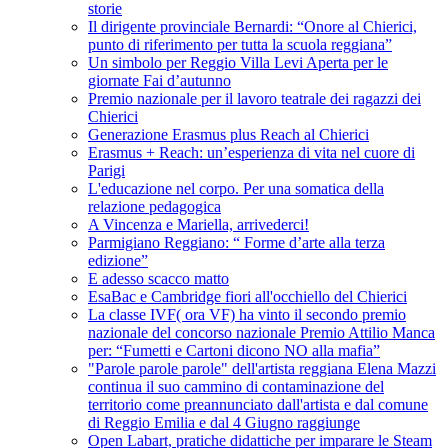
storie
Il dirigente provinciale Bernardi: “Onore al Chierici,
punto di riferimento per tutta la scuola reggiana”
Un simbolo per Reggio Villa Levi Aperta per le
giornate Fai d’autunno
Premio nazionale per il lavoro teatrale dei ragazzi dei
Chierici
Generazione Erasmus plus Reach al Chierici
Erasmus + Reach: un’esperienza di vita nel cuore di
Parigi
L'educazione nel corpo. Per una somatica della
relazione pedagogica
A Vincenza e Mariella, arrivederci!
Parmigiano Reggiano: “ Forme d’arte alla terza
edizione”
E adesso scacco matto
EsaBac e Cambridge fiori all'occhiello del Chierici
La classe IVF( ora VF) ha vinto il secondo premio
nazionale del concorso nazionale Premio Attilio Manca
per: “Fumetti e Cartoni dicono NO alla mafia”
"Parole parole parole" dell'artista reggiana Elena Mazzi
continua il suo cammino di contaminazione del
territorio come preannunciato dall'artista e dal comune
di Reggio Emilia e dal 4 Giugno raggiunge
Open Labart, pratiche didattiche per imparare le Steam