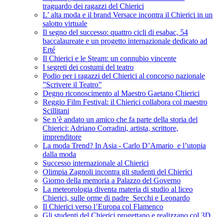
traguardo dei ragazzi del Chierici
L’ alta moda e il brand Versace incontra il Chierici in un
salotto virtuale
Il segno del successo: quattro cicli di esabac, 54
baccalaureate e un progetto internazionale dedicato ad
Erté
Il Chierici e le Steam: un connubio vincente
I segreti dei costumi del teatro
Podio per i ragazzi del Chierici al concorso nazionale
”Scrivere il Teatro”
Degno riconoscimento al Maestro Gaetano Chierici
Reggio Film Festival: il Chierici collabora col maestro
Scillitani
Se n’è andato un amico che fa parte della storia del
Chierici: Adriano Corradini, artista, scrittore,
imprenditore
La moda Trend? In Asia - Carlo D’Amario e l’utopia
dalla moda
Successo internazionale al Chierici
Olimpia Zagnoli incontra gli studenti del Chierici
Giorno della memoria a Palazzo del Governo
La meteorologia diventa materia di studio al liceo
Chierici, sulle orme di padre Secchi e Leonardo
Il Chierici verso l’Europa col Flamenco
Gli studenti del Chierici progettano e realizzano col 3D