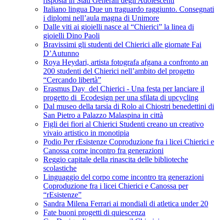
risposta in Stati Generali degli Adolescenti
Italiano lingua Due un traguardo raggiunto. Consegnati
i diplomi nell’aula magna di Unimore
Dalle viti ai gioielli nasce al “Chierici” la linea di
gioielli Dino Paoli
Bravissimi gli studenti del Chierici alle giornate Fai
D’Autunno
Roya Heydari, artista fotografa afgana a confronto an
200 studenti del Chierici nell’ambito del progetto
“Cercando libertà”
Erasmus Day del Chierici - Una festa per lanciare il
progetto di Ecodesign per una sfilata di upcycling
Dal museo della tarsia di Rolo ai Chiostri benedettini di
San Pietro a Palazzo Malaspina in città
Figli dei fiori al Chierici Studenti creano un creativo
vivaio artistico in monotipia
Podio Per rEsistenze Coproduzione fra i licei Chierici e
Canossa come incontro fra generazioni
Reggio capitale della rinascita delle biblioteche
scolastiche
Linguaggio del corpo come incontro tra generazioni
Coproduzione fra i licei Chierici e Canossa per
“rEsistenze”
Sandra Milena Ferrari ai mondiali di atletica under 20
Fate buoni progetti di quiescenza