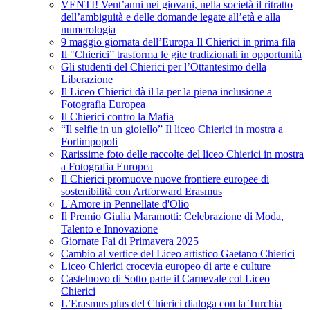
VENTI! Vent’anni nei giovani, nella società il ritratto
dell’ambiguità e delle domande legate all’età e alla
numerologia
9 maggio giornata dell’Europa Il Chierici in prima fila
Il "Chierici” trasforma le gite tradizionali in opportunità
Gli studenti del Chierici per l’Ottantesimo della
Liberazione
Il Liceo Chierici dà il la per la piena inclusione a
Fotografia Europea
Il Chierici contro la Mafia
“Il selfie in un gioiello” Il liceo Chierici in mostra a
Forlimpopoli
Rarissime foto delle raccolte del liceo Chierici in mostra
a Fotografia Europea
Il Chierici promuove nuove frontiere europee di
sostenibilità con Artforward Erasmus
L'Amore in Pennellate d'Olio
Il Premio Giulia Maramotti: Celebrazione di Moda,
Talento e Innovazione
Giornate Fai di Primavera 2025
Cambio al vertice del Liceo artistico Gaetano Chierici
Liceo Chierici crocevia europeo di arte e culture
Castelnovo di Sotto parte il Carnevale col Liceo
Chierici
L’Erasmus plus del Chierici dialoga con la Turchia