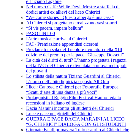
e Luciano Ligabue
Nel nuovo Caffè White Devil Mostre a staffetta di
dodici artisti ex allievi del liceo Chierici
“Welcome stories - Questo albergo è una casa”
Al Chierici si progettano e realizzano vasi sonori
“Si vis pacem, impara bellum”
PASOLINI100
L’arte musicale arriva al Chierici
FAI - Premiazione apprendisti ciceroni
Proclamati in sala del Tricolore i vincitori della XIII
edizione del premio per la pace “Giuseppe Dossetti”
La città dei diritti di tutti? L’hanno progettata i ragazzi
del la IVG del Chierici è diventata la nuova metropoli
dei giovani
Lo stilista della natura Tiziano Guardini al Chierici
L’uomo dell’abito liquirizia esposto All’Onu
I licei: Canossa e Chierici per Fotografia Europea
“Scatti d’arte di una danza a più voci”
Protagonisti al Reggio Film Festival Hanno redatto
recensioni in italiano ed inglese
Dacia Maraini incontra gli studenti del Chierici
Luce e pace nei gioielli del Chierici
GUERRA E PACE DACIA MARAINI AL LICEO
“G. CHIERICI” DIALOGA CON GLI STUDENTI
Giornate Fai di primavera Tutto esaurito al Chierici che