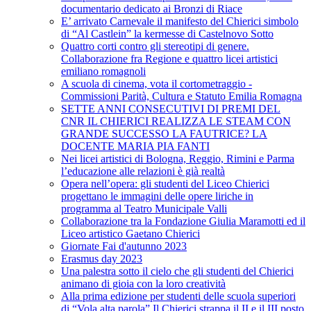
documentario dedicato ai Bronzi di Riace
E’ arrivato Carnevale il manifesto del Chierici simbolo
di “Al Castlein” la kermesse di Castelnovo Sotto
Quattro corti contro gli stereotipi di genere.
Collaborazione fra Regione e quattro licei artistici
emiliano romagnoli
A scuola di cinema, vota il cortometraggio -
Commissioni Parità, Cultura e Statuto Emilia Romagna
SETTE ANNI CONSECUTIVI DI PREMI DEL
CNR IL CHIERICI REALIZZA LE STEAM CON
GRANDE SUCCESSO LA FAUTRICE? LA
DOCENTE MARIA PIA FANTI
Nei licei artistici di Bologna, Reggio, Rimini e Parma
l’educazione alle relazioni è già realtà
Opera nell’opera: gli studenti del Liceo Chierici
progettano le immagini delle opere liriche in
programma al Teatro Municipale Valli
Collaborazione tra la Fondazione Giulia Maramotti ed il
Liceo artistico Gaetano Chierici
Giornate Fai d'autunno 2023
Erasmus day 2023
Una palestra sotto il cielo che gli studenti del Chierici
animano di gioia con la loro creatività
Alla prima edizione per studenti delle scuola superiori
di “Vola alta parola” Il Chierici strappa il II e il III posto