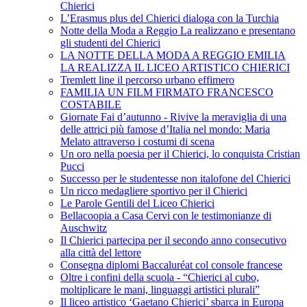
Chierici
L’Erasmus plus del Chierici dialoga con la Turchia
Notte della Moda a Reggio La realizzano e presentano
gli studenti del Chierici
LA NOTTE DELLA MODA A REGGIO EMILIA
LA REALIZZA IL LICEO ARTISTICO CHIERICI
Tremlett line il percorso urbano effimero
FAMILIA UN FILM FIRMATO FRANCESCO
COSTABILE
Giornate Fai d’autunno - Rivive la meraviglia di una
delle attrici più famose d’Italia nel mondo: Maria
Melato attraverso i costumi di scena
Un oro nella poesia per il Chierici, lo conquista Cristian
Pucci
Successo per le studentesse non italofone del Chierici
Un ricco medagliere sportivo per il Chierici
Le Parole Gentili del Liceo Chierici
Bellacoopia a Casa Cervi con le testimonianze di
Auschwitz
Il Chierici partecipa per il secondo anno consecutivo
alla città del lettore
Consegna diplomi Baccaluréat col console francese
Oltre i confini della scuola - “Chierici al cubo,
moltiplicare le mani, linguaggi artistici plurali”
Il liceo artistico ‘Gaetano Chierici’ sbarca in Europa