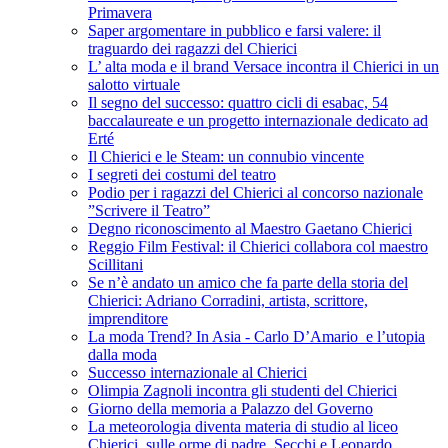
Primavera
Saper argomentare in pubblico e farsi valere: il
traguardo dei ragazzi del Chierici
L’ alta moda e il brand Versace incontra il Chierici in un
salotto virtuale
Il segno del successo: quattro cicli di esabac, 54
baccalaureate e un progetto internazionale dedicato ad
Erté
Il Chierici e le Steam: un connubio vincente
I segreti dei costumi del teatro
Podio per i ragazzi del Chierici al concorso nazionale
”Scrivere il Teatro”
Degno riconoscimento al Maestro Gaetano Chierici
Reggio Film Festival: il Chierici collabora col maestro
Scillitani
Se n’è andato un amico che fa parte della storia del
Chierici: Adriano Corradini, artista, scrittore,
imprenditore
La moda Trend? In Asia - Carlo D’Amario e l’utopia
dalla moda
Successo internazionale al Chierici
Olimpia Zagnoli incontra gli studenti del Chierici
Giorno della memoria a Palazzo del Governo
La meteorologia diventa materia di studio al liceo
Chierici, sulle orme di padre Secchi e Leonardo