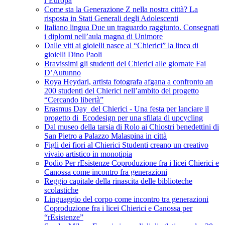
l’Europa
Come sta la Generazione Z nella nostra città? La
risposta in Stati Generali degli Adolescenti
Italiano lingua Due un traguardo raggiunto. Consegnati
i diplomi nell’aula magna di Unimore
Dalle viti ai gioielli nasce al “Chierici” la linea di
gioielli Dino Paoli
Bravissimi gli studenti del Chierici alle giornate Fai
D’Autunno
Roya Heydari, artista fotografa afgana a confronto an
200 studenti del Chierici nell’ambito del progetto
“Cercando libertà”
Erasmus Day del Chierici - Una festa per lanciare il
progetto di Ecodesign per una sfilata di upcycling
Dal museo della tarsia di Rolo ai Chiostri benedettini di
San Pietro a Palazzo Malaspina in città
Figli dei fiori al Chierici Studenti creano un creativo
vivaio artistico in monotipia
Podio Per rEsistenze Coproduzione fra i licei Chierici e
Canossa come incontro fra generazioni
Reggio capitale della rinascita delle biblioteche
scolastiche
Linguaggio del corpo come incontro tra generazioni
Coproduzione fra i licei Chierici e Canossa per
“rEsistenze”