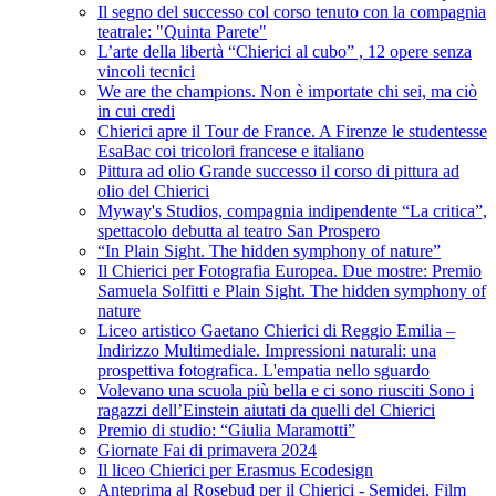
Il segno del successo col corso tenuto con la compagnia
teatrale: "Quinta Parete"
L’arte della libertà “Chierici al cubo” , 12 opere senza
vincoli tecnici
We are the champions. Non è importate chi sei, ma ciò
in cui credi
Chierici apre il Tour de France. A Firenze le studentesse
EsaBac coi tricolori francese e italiano
Pittura ad olio Grande successo il corso di pittura ad
olio del Chierici
Myway's Studios, compagnia indipendente “La critica”,
spettacolo debutta al teatro San Prospero
“In Plain Sight. The hidden symphony of nature”
Il Chierici per Fotografia Europea. Due mostre: Premio
Samuela Solfitti e Plain Sight. The hidden symphony of
nature
Liceo artistico Gaetano Chierici di Reggio Emilia –
Indirizzo Multimediale. Impressioni naturali: una
prospettiva fotografica. L'empatia nello sguardo
Volevano una scuola più bella e ci sono riusciti Sono i
ragazzi dell’Einstein aiutati da quelli del Chierici
Premio di studio: “Giulia Maramotti”
Giornate Fai di primavera 2024
Il liceo Chierici per Erasmus Ecodesign
Anteprima al Rosebud per il Chierici - Semidei, Film