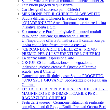
Sandra Milena Ferrari ai mondiali di atletica under 20
Fate buoni progetti di quiescenza
Car Design di successo per il Chierici
MENZIONE PER IL CHIERICI AL WE WRITE
Scuola diffusa: il Chierici la realizza con in
“QUADERNISTI” Arte d’impronta per ritrarre la città
iniziativa aperta a tutti
E- commerce e Portfolio digitale Due nuovi moduli
PON per qualificare gli studenti del Chierici
Un’imperdibile offerta formativa che li caratterizza per
la vita con la loro fresca impronta creativa
“CERCANDO ARTE E BELLEZZA” PRIMO
PREMIO PER GLI STUDENTI DEL CHIERICI
La danza: salute, espressione, arte
GROUPIES La realizzazione di integrazione,
inclusione, gioiosa creatività’ Questo è “Teatro a
scuola” per il Chierici
Cappelletti, tortelli, dolci, paste Spunta PROGETTO:
"UNO SPOT GIOVANE" Sponsorizzato da Reggiana
Gourmet
FESTA DELLA REPUBBLICA: UN DUE GIUGNO
MAGNIFICO ED INDIMENTICABILE PER I
RAGAZZI DEL CHIERICI
Festa del 2 giugno - Cerimonie istituzionali realizzate
con gli studenti di Reggio Emilia Premiati Orietta Berti