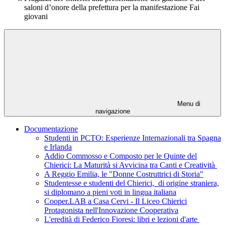
saloni d’onore della prefettura per la manifestazione Fai
giovani
Menu di
navigazione
Documentazione
Studenti in PCTO: Esperienze Internazionali tra Spagna
e Irlanda
Addio Commosso e Composto per le Quinte del
Chierici: La Maturità si Avvicina tra Canti e Creatività
A Reggio Emilia, le "Donne Costruttrici di Storia"
Studentesse e studenti del Chierici, di origine straniera,
si diplomano a pieni voti in lingua italiana
Cooper.LAB a Casa Cervi - Il Liceo Chierici
Protagonista nell'Innovazione Cooperativa
L'eredità di Federico Fioresi: libri e lezioni d'arte