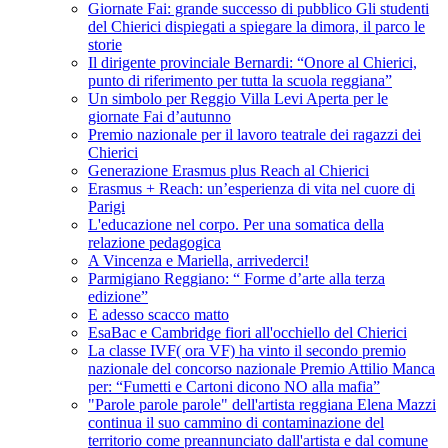
Giornate Fai: grande successo di pubblico Gli studenti
del Chierici dispiegati a spiegare la dimora, il parco le
storie
Il dirigente provinciale Bernardi: “Onore al Chierici,
punto di riferimento per tutta la scuola reggiana”
Un simbolo per Reggio Villa Levi Aperta per le
giornate Fai d’autunno
Premio nazionale per il lavoro teatrale dei ragazzi dei
Chierici
Generazione Erasmus plus Reach al Chierici
Erasmus + Reach: un’esperienza di vita nel cuore di
Parigi
L'educazione nel corpo. Per una somatica della
relazione pedagogica
A Vincenza e Mariella, arrivederci!
Parmigiano Reggiano: “ Forme d’arte alla terza
edizione”
E adesso scacco matto
EsaBac e Cambridge fiori all'occhiello del Chierici
La classe IVF( ora VF) ha vinto il secondo premio
nazionale del concorso nazionale Premio Attilio Manca
per: “Fumetti e Cartoni dicono NO alla mafia”
"Parole parole parole" dell'artista reggiana Elena Mazzi
continua il suo cammino di contaminazione del
territorio come preannunciato dall'artista e dal comune