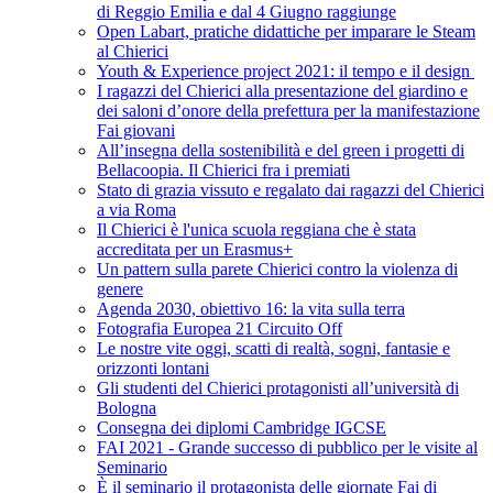
di Reggio Emilia e dal 4 Giugno raggiunge
Open Labart, pratiche didattiche per imparare le Steam
al Chierici
Youth & Experience project 2021: il tempo e il design
I ragazzi del Chierici alla presentazione del giardino e
dei saloni d’onore della prefettura per la manifestazione
Fai giovani
All’insegna della sostenibilità e del green i progetti di
Bellacoopia. Il Chierici fra i premiati
Stato di grazia vissuto e regalato dai ragazzi del Chierici
a via Roma
Il Chierici è l'unica scuola reggiana che è stata
accreditata per un Erasmus+
Un pattern sulla parete Chierici contro la violenza di
genere
Agenda 2030, obiettivo 16: la vita sulla terra
Fotografia Europea 21 Circuito Off
Le nostre vite oggi, scatti di realtà, sogni, fantasie e
orizzonti lontani
Gli studenti del Chierici protagonisti all’università di
Bologna
Consegna dei diplomi Cambridge IGCSE
FAI 2021 - Grande successo di pubblico per le visite al
Seminario
È il seminario il protagonista delle giornate Fai di