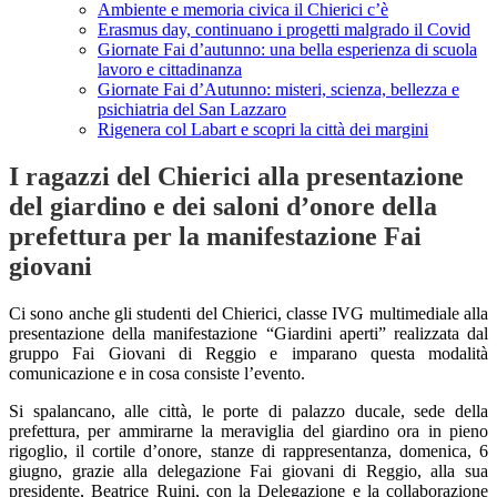
Ambiente e memoria civica il Chierici c’è
Erasmus day, continuano i progetti malgrado il Covid
Giornate Fai d’autunno: una bella esperienza di scuola
lavoro e cittadinanza
Giornate Fai d’Autunno: misteri, scienza, bellezza e
psichiatria del San Lazzaro
Rigenera col Labart e scopri la città dei margini
I ragazzi del Chierici alla presentazione
del giardino e dei saloni d’onore della
prefettura per la manifestazione Fai
giovani
Ci sono anche gli studenti del Chierici, classe IVG multimediale alla
presentazione della manifestazione “Giardini aperti” realizzata dal
gruppo Fai Giovani di Reggio e imparano questa modalità
comunicazione e in cosa consiste l’evento.
Si spalancano, alle città, le porte di palazzo ducale, sede della
prefettura, per ammirarne la meraviglia del giardino ora in pieno
rigoglio, il cortile d’onore, stanze di rappresentanza, domenica, 6
giugno, grazie alla delegazione Fai giovani di Reggio, alla sua
presidente, Beatrice Ruini, con la Delegazione e la collaborazione