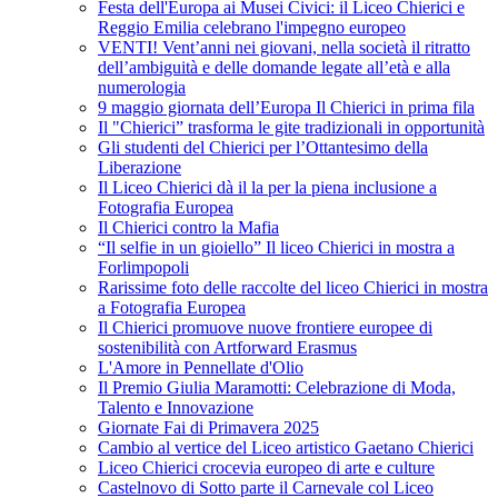
Festa dell'Europa ai Musei Civici: il Liceo Chierici e
Reggio Emilia celebrano l'impegno europeo
VENTI! Vent’anni nei giovani, nella società il ritratto
dell’ambiguità e delle domande legate all’età e alla
numerologia
9 maggio giornata dell’Europa Il Chierici in prima fila
Il "Chierici” trasforma le gite tradizionali in opportunità
Gli studenti del Chierici per l’Ottantesimo della
Liberazione
Il Liceo Chierici dà il la per la piena inclusione a
Fotografia Europea
Il Chierici contro la Mafia
“Il selfie in un gioiello” Il liceo Chierici in mostra a
Forlimpopoli
Rarissime foto delle raccolte del liceo Chierici in mostra
a Fotografia Europea
Il Chierici promuove nuove frontiere europee di
sostenibilità con Artforward Erasmus
L'Amore in Pennellate d'Olio
Il Premio Giulia Maramotti: Celebrazione di Moda,
Talento e Innovazione
Giornate Fai di Primavera 2025
Cambio al vertice del Liceo artistico Gaetano Chierici
Liceo Chierici crocevia europeo di arte e culture
Castelnovo di Sotto parte il Carnevale col Liceo