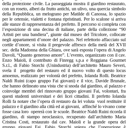
della protezione civile. La passeggiata mostra il giardino restaurato,
con un roseto, alberi da frutto antichi, un ulivo, una quercia simbolo
della Repubblica, un melograno per Matilde di Canossa, lo spazio
per le ortensie, vialetti e fontana ripristinati. Per lo scalone si arriva
alle stanze di rappresentanza del prefetto. Il percorso si completa con
l’esposizione di una decina di italiane, parte della collezione “90
Artisti per una bandiera”, giunte dal museo del Tricolore, collocate
negli appartamenti d’onore del palazzo. Nel refettorio affacciato sul
cortile d’onore, si visita il pregevole affresco della metà del XVII
sec. della Madonna della Ghiara, ove sarà esposta l’opera di Angelo
Davoli, “Quanto generoso amore”. L’evento, organizzato con il cav.
Enzo Maioli, il contributo di Finregg s.p.a e Reggiana Gourmet
S.r.l., di Fabio Storchi (Unindustria) dell’architetto Mauro Severi,
svela il progetto del restauro ed il nuovo volto di questo locus
amoenus, realizzato per volontà del prefetto, Iolanda Rolli. Beatrice
Naldi Ruini (capo gruppo Fai giovani) e il vice, Davide Brunale,
che hanno delineato una vista che si snoda dal giardino, al palazzo e
coinvolge membri del rinnovato gruppo giovani Fai, volontari, fra
questi studenti universitari e dei licei cittadini. Il prefetto Iolanda
Rolli fa notare che l’opera di restauro da lei voluta vuol restituire il
palazzo e il giardino alla città ed ai giovani, affinché lo vivano come
fosse casa loro opererà con le scuole. Beatrice Naldi Ruini ricorda il
giardino, di stampo neoclassico, recuperato dall’architetto Maria
Cristina Costi, restaurato dal cav. Maioli e la grande opera del
gruppo giovani Fai. Fabio Storchi spiega che l’operazione è