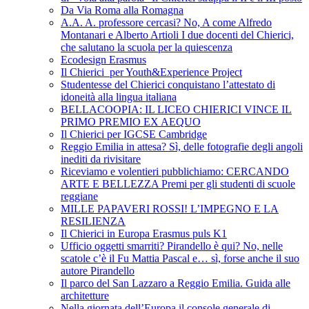
Da Via Roma alla Romagna
A.A. A. professore cercasi? No, A come Alfredo
Montanari e Alberto Artioli I due docenti del Chierici,
che salutano la scuola per la quiescenza
Ecodesign Erasmus
Il Chierici per Youth&Experience Project
Studentesse del Chierici conquistano l’attestato di
idoneità alla lingua italiana
BELLACOOPIA: IL LICEO CHIERICI VINCE IL
PRIMO PREMIO EX AEQUO
Il Chierici per IGCSE Cambridge
Reggio Emilia in attesa? Sì, delle fotografie degli angoli
inediti da rivisitare
Riceviamo e volentieri pubblichiamo: CERCANDO
ARTE E BELLEZZA Premi per gli studenti di scuole
reggiane
MILLE PAPAVERI ROSSI! L’IMPEGNO E LA
RESILIENZA
Il Chierici in Europa Erasmus puls K1
Ufficio oggetti smarriti? Pirandello è qui? No, nelle
scatole c’è il Fu Mattia Pascal e… sì, forse anche il suo
autore Pirandello
Il parco del San Lazzaro a Reggio Emilia. Guida alle
architetture
Nella giornata dell’Europa il console generale di