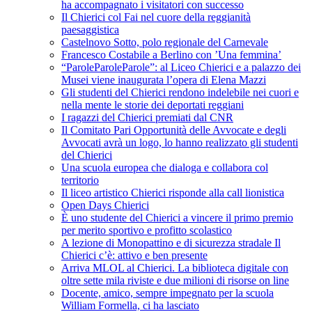
ha accompagnato i visitatori con successo
Il Chierici col Fai nel cuore della reggianità
paesaggistica
Castelnovo Sotto, polo regionale del Carnevale
Francesco Costabile a Berlino con ’Una femmina’
“ParoleParoleParole”: al Liceo Chierici e a palazzo dei
Musei viene inaugurata l’opera di Elena Mazzi
Gli studenti del Chierici rendono indelebile nei cuori e
nella mente le storie dei deportati reggiani
I ragazzi del Chierici premiati dal CNR
Il Comitato Pari Opportunità delle Avvocate e degli
Avvocati avrà un logo, lo hanno realizzato gli studenti
del Chierici
Una scuola europea che dialoga e collabora col
territorio
Il liceo artistico Chierici risponde alla call lionistica
Open Days Chierici
È uno studente del Chierici a vincere il primo premio
per merito sportivo e profitto scolastico
A lezione di Monopattino e di sicurezza stradale Il
Chierici c’è: attivo e ben presente
Arriva MLOL al Chierici. La biblioteca digitale con
oltre sette mila riviste e due milioni di risorse on line
Docente, amico, sempre impegnato per la scuola
William Formella, ci ha lasciato