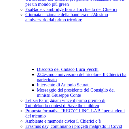
per un mondo più green
EsaBac e Cambridge fiori all'occhiello del Chierici
Giornata nazionale della bandiera e 224esimo
anniversario dal primo tricolore
Discorso del sindaco Luca Vecchi
224esimo anniversario del tricolore. Il Chierici ha
partecipato
Intervento di Antonio Scurati
Messaggio del presidente del Consiglio dei
ministri Giuseppe Conte
Letizia Parmiggiani vince il primo premio di
TuttoMondo contest di Save the children
Proposta formativa “RECYCLING LAB” per studenti
del triennio
Ambiente e memoria civica il Chierici c’è
Erasmus day, continuano i progetti malgrado il Covid