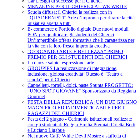
Car Design di successo per il Chierici
MENZIONE PER IL CHIERICI AL WE WRITE
Scuola diffusa: il Chierici la realizza con in
“QUADERNISTI” Arte d’impronta per ritrarre la città
iniziativa aperta a tutti
E- commerce e Portfolio digitale Due nuovi moduli
PON per qualificare gli studenti del Chierici
Un’imperdibile offerta formativa che li caratterizza per
la vita con la loro fresca impronta creativa
“CERCANDO ARTE E BELLEZZA” PRIMO
PREMIO PER GLI STUDENTI DEL CHIERICI
La danza: salute, espressione, arte
GROUPIES La realizzazione di integrazione,
inclusione, gioiosa creatività’ Questo è “Teatro a
scuola” per il Chierici
Cappelletti, tortelli, dolci, paste Spunta PROGETTO:
"UNO SPOT GIOVANE" Sponsorizzato da Reggiana
Gourmet
FESTA DELLA REPUBBLICA: UN DUE GIUGNO
MAGNIFICO ED INDIMENTICABILE PER I
RAGAZZI DEL CHIERICI
Festa del 2 giugno - Cerimonie istituzionali realizzate
con gli studenti di Reggio Emilia Premiati Orietta Berti
e Luciano Ligabue
Nel nuovo Caffè White Devil Mostre a staffetta di