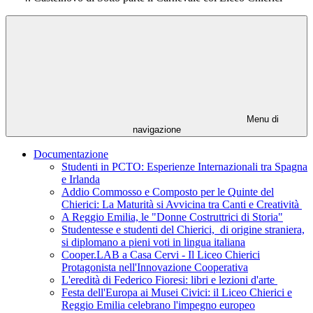
Menu di
navigazione
Documentazione
Studenti in PCTO: Esperienze Internazionali tra Spagna
e Irlanda
Addio Commosso e Composto per le Quinte del
Chierici: La Maturità si Avvicina tra Canti e Creatività
A Reggio Emilia, le "Donne Costruttrici di Storia"
Studentesse e studenti del Chierici, di origine straniera,
si diplomano a pieni voti in lingua italiana
Cooper.LAB a Casa Cervi - Il Liceo Chierici
Protagonista nell'Innovazione Cooperativa
L'eredità di Federico Fioresi: libri e lezioni d'arte
Festa dell'Europa ai Musei Civici: il Liceo Chierici e
Reggio Emilia celebrano l'impegno europeo