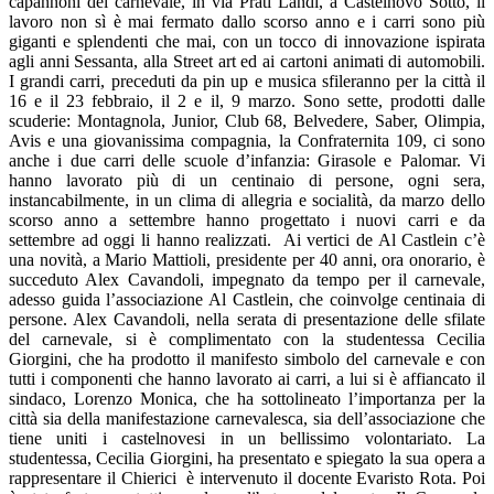
capannoni del carnevale, in via Prati Landi, a Castelnovo Sotto, il
lavoro non sì è mai fermato dallo scorso anno e i carri sono più
giganti e splendenti che mai, con un tocco di innovazione ispirata
agli anni Sessanta, alla Street art ed ai cartoni animati di automobili.
I grandi carri, preceduti da pin up e musica sfileranno per la città il
16 e il 23 febbraio, il 2 e il, 9 marzo. Sono sette, prodotti dalle
scuderie: Montagnola, Junior, Club 68, Belvedere, Saber, Olimpia,
Avis e una giovanissima compagnia, la Confraternita 109, ci sono
anche i due carri delle scuole d’infanzia: Girasole e Palomar. Vi
hanno lavorato più di un centinaio di persone, ogni sera,
instancabilmente, in un clima di allegria e socialità, da marzo dello
scorso anno a settembre hanno progettato i nuovi carri e da
settembre ad oggi li hanno realizzati. Ai vertici de Al Castlein c’è
una novità, a Mario Mattioli, presidente per 40 anni, ora onorario, è
succeduto Alex Cavandoli, impegnato da tempo per il carnevale,
adesso guida l’associazione Al Castlein, che coinvolge centinaia di
persone. Alex Cavandoli, nella serata di presentazione delle sfilate
del carnevale, si è complimentato con la studentessa Cecilia
Giorgini, che ha prodotto il manifesto simbolo del carnevale e con
tutti i componenti che hanno lavorato ai carri, a lui si è affiancato il
sindaco, Lorenzo Monica, che ha sottolineato l’importanza per la
città sia della manifestazione carnevalesca, sia dell’associazione che
tiene uniti i castelnovesi in un bellissimo volontariato. La
studentessa, Cecilia Giorgini, ha presentato e spiegato la sua opera a
rappresentare il Chierici è intervenuto il docente Evaristo Rota. Poi