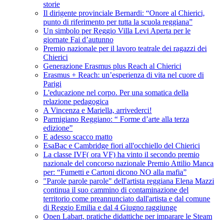
storie
Il dirigente provinciale Bernardi: “Onore al Chierici,
punto di riferimento per tutta la scuola reggiana”
Un simbolo per Reggio Villa Levi Aperta per le
giornate Fai d’autunno
Premio nazionale per il lavoro teatrale dei ragazzi dei
Chierici
Generazione Erasmus plus Reach al Chierici
Erasmus + Reach: un’esperienza di vita nel cuore di
Parigi
L'educazione nel corpo. Per una somatica della
relazione pedagogica
A Vincenza e Mariella, arrivederci!
Parmigiano Reggiano: “ Forme d’arte alla terza
edizione”
E adesso scacco matto
EsaBac e Cambridge fiori all'occhiello del Chierici
La classe IVF( ora VF) ha vinto il secondo premio
nazionale del concorso nazionale Premio Attilio Manca
per: “Fumetti e Cartoni dicono NO alla mafia”
"Parole parole parole" dell'artista reggiana Elena Mazzi
continua il suo cammino di contaminazione del
territorio come preannunciato dall'artista e dal comune
di Reggio Emilia e dal 4 Giugno raggiunge
Open Labart, pratiche didattiche per imparare le Steam