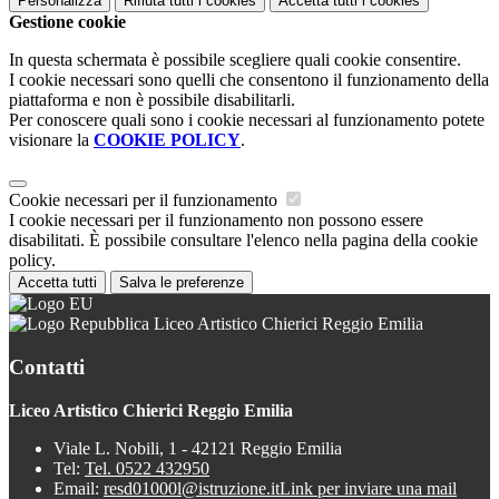
Personalizza
Rifiuta tutti
i cookies
Accetta tutti
i cookies
Gestione cookie
In questa schermata è possibile scegliere quali cookie consentire.
I cookie necessari sono quelli che consentono il funzionamento della
piattaforma e non è possibile disabilitarli.
Per conoscere quali sono i cookie necessari al funzionamento potete
visionare la
COOKIE POLICY
.
Cookie necessari per il funzionamento
I cookie necessari per il funzionamento non possono essere
disabilitati. È possibile consultare l'elenco nella pagina della cookie
policy.
Accetta tutti
Salva le preferenze
Liceo Artistico Chierici Reggio Emilia
Contatti
Liceo Artistico Chierici Reggio Emilia
Viale L. Nobili, 1 - 42121 Reggio Emilia
Tel:
Tel. 0522 432950
Email:
resd01000l@istruzione.it
Link per inviare una mail