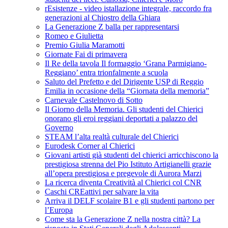
rEsistenze - video istallazione integrale, raccordo fra
generazioni al Chiostro della Ghiara
La Generazione Z balla per rappresentarsi
Romeo e Giulietta
Premio Giulia Maramotti
Giornate Fai di primavera
Il Re della tavola Il formaggio ‘Grana Parmigiano-
Reggiano’ entra trionfalmente a scuola
Saluto del Prefetto e del Dirigente USP di Reggio
Emilia in occasione della “Giornata della memoria”
Carnevale Castelnovo di Sotto
Il Giorno della Memoria. Gli studenti del Chierici
onorano gli eroi reggiani deportati a palazzo del
Governo
STEAM l’alta realtà culturale del Chierici
Eurodesk Corner al Chierici
Giovani artisti già studenti del chierici arricchiscono la
prestigiosa strenna del Pio Istituto Artigianelli grazie
all’opera prestigiosa e pregevole di Aurora Marzi
La ricerca diventa Creatività al Chierici col CNR
Caschi CREattivi per salvare la vita
Arriva il DELF scolaire B1 e gli studenti partono per
l’Europa
Come sta la Generazione Z nella nostra città? La