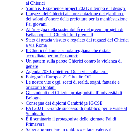
al Chierici
Youth & Experience project 2021: il tempo e il design
I ragazzi del Chierici alla presentazione del giardino e
dei saloni d’onore della prefettura per la manifestazione
Fai giovani
All’insegna della sostenibilità e del green i progetti di
Bellacoopia. Il Chierici fra i premiati
Stato di grazia vissuto e regalato dai ragazzi del Chierici
a via Roma
Il Chierici è l'unica scuola reggiana che è stata
accreditata per un Erasmus+
Un pattern sulla parete Chierici contro la violenza di
genere
Agenda 2030, obiettivo 16: la vita sulla terra
Fotografia Europea 21 Circuito Off
Le nostre vite oggi, scatti di realtà, sogni, fantasie e
orizzonti lontani
Gli studenti del Chierici protagonisti all’università di
Bologna
Consegna dei diplomi Cambridge IGCSE
FAI 2021 - Grande successo di pubblico per le visite al
Seminario
È il seminario il protagonista delle giornate Fai di
Primavera
Saper argomentare in pubblico e farsi valere: il