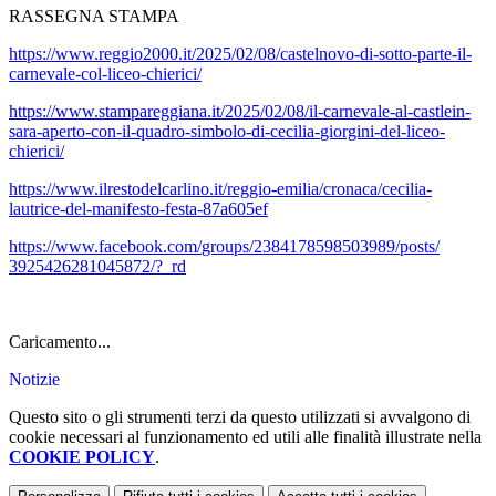
RASSEGNA STAMPA
https://www.reggio2000.it/
2025/02/08/castelnovo-di-
sotto-parte-il-
carnevale-col-
liceo-chierici/
https://www.stampareggiana.it/
2025/02/08/il-carnevale-al-
castlein-
sara-aperto-con-il-
quadro-simbolo-di-cecilia-
giorgini-del-liceo-
chierici/
https://www.ilrestodelcarlino.
it/reggio-emilia/cronaca/
cecilia-
lautrice-del-
manifesto-festa-87a605ef
https://www.facebook.com/
groups/2384178598503989/posts/
3925426281045872/?_rd
Caricamento...
Notizie
Questo sito o gli strumenti terzi da questo utilizzati si avvalgono di
cookie necessari al funzionamento ed utili alle finalità illustrate nella
COOKIE POLICY
.