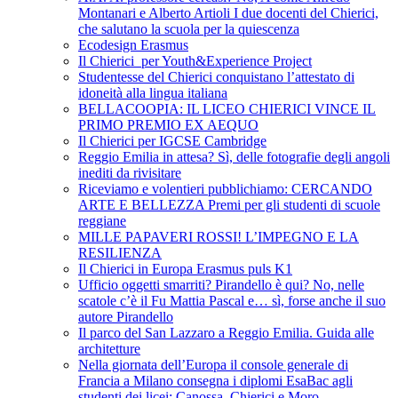
Montanari e Alberto Artioli I due docenti del Chierici,
che salutano la scuola per la quiescenza
Ecodesign Erasmus
Il Chierici per Youth&Experience Project
Studentesse del Chierici conquistano l’attestato di
idoneità alla lingua italiana
BELLACOOPIA: IL LICEO CHIERICI VINCE IL
PRIMO PREMIO EX AEQUO
Il Chierici per IGCSE Cambridge
Reggio Emilia in attesa? Sì, delle fotografie degli angoli
inediti da rivisitare
Riceviamo e volentieri pubblichiamo: CERCANDO
ARTE E BELLEZZA Premi per gli studenti di scuole
reggiane
MILLE PAPAVERI ROSSI! L’IMPEGNO E LA
RESILIENZA
Il Chierici in Europa Erasmus puls K1
Ufficio oggetti smarriti? Pirandello è qui? No, nelle
scatole c’è il Fu Mattia Pascal e… sì, forse anche il suo
autore Pirandello
Il parco del San Lazzaro a Reggio Emilia. Guida alle
architetture
Nella giornata dell’Europa il console generale di
Francia a Milano consegna i diplomi EsaBac agli
studenti dei licei: Canossa, Chierici e Moro