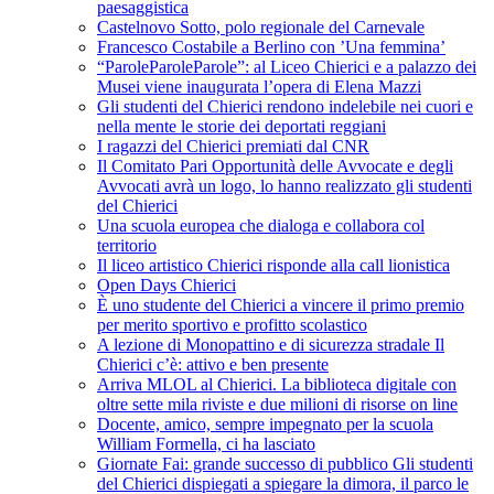
paesaggistica
Castelnovo Sotto, polo regionale del Carnevale
Francesco Costabile a Berlino con ’Una femmina’
“ParoleParoleParole”: al Liceo Chierici e a palazzo dei
Musei viene inaugurata l’opera di Elena Mazzi
Gli studenti del Chierici rendono indelebile nei cuori e
nella mente le storie dei deportati reggiani
I ragazzi del Chierici premiati dal CNR
Il Comitato Pari Opportunità delle Avvocate e degli
Avvocati avrà un logo, lo hanno realizzato gli studenti
del Chierici
Una scuola europea che dialoga e collabora col
territorio
Il liceo artistico Chierici risponde alla call lionistica
Open Days Chierici
È uno studente del Chierici a vincere il primo premio
per merito sportivo e profitto scolastico
A lezione di Monopattino e di sicurezza stradale Il
Chierici c’è: attivo e ben presente
Arriva MLOL al Chierici. La biblioteca digitale con
oltre sette mila riviste e due milioni di risorse on line
Docente, amico, sempre impegnato per la scuola
William Formella, ci ha lasciato
Giornate Fai: grande successo di pubblico Gli studenti
del Chierici dispiegati a spiegare la dimora, il parco le