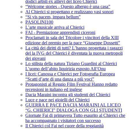
dodici artisti ex allievi del liceo Chierici
“Welcome stories - Questo albergo è una casa”
Al Chierici si progettano e realizzano vasi sonori
“Si vis pacem, impara bellum”
PASOLINI100
L’arte musicale arriva al Chierici
FAI - Premiazione apprendisti ciceroni
Proclamati in sala del Tricolore i vincitori della XIII
edizione del premio per la pace “Giuseppe Dossetti”
La città dei diritti di tutti? L’hanno progettata i ragazzi
del la IVG del Chierici è diventata la nuova metropoli
dei giovani
Lo stilista della natura Tiziano Guardini al Chierici
L’uomo dell’abito liquirizia esposto All’Onu
I licei: Canossa e Chierici per Fotografia Europea
“Scatti d’arte di una danza a più voci”
Protagonisti al Reggio Film Festival Hanno redatto
recensioni in italiano ed inglese
Dacia Maraini incontra gli studenti del Chierici
Luce e pace nei gioielli del Chierici
GUERRA E PACE DACIA MARAINI AL LICEO
“G. CHIERICI” DIALOGA CON GLI STUDENTI
Giornate Fai di primavera Tutto esaurito al Chierici che
ha accompagnato i visitatori con successo
Il Chierici col Fai nel cuore della reggianità