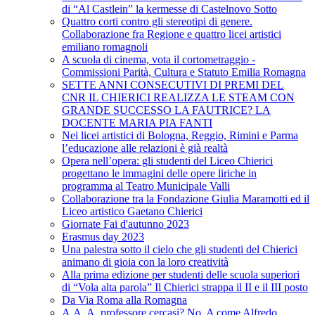
di “Al Castlein” la kermesse di Castelnovo Sotto
Quattro corti contro gli stereotipi di genere.
Collaborazione fra Regione e quattro licei artistici
emiliano romagnoli
A scuola di cinema, vota il cortometraggio -
Commissioni Parità, Cultura e Statuto Emilia Romagna
SETTE ANNI CONSECUTIVI DI PREMI DEL
CNR IL CHIERICI REALIZZA LE STEAM CON
GRANDE SUCCESSO LA FAUTRICE? LA
DOCENTE MARIA PIA FANTI
Nei licei artistici di Bologna, Reggio, Rimini e Parma
l’educazione alle relazioni è già realtà
Opera nell’opera: gli studenti del Liceo Chierici
progettano le immagini delle opere liriche in
programma al Teatro Municipale Valli
Collaborazione tra la Fondazione Giulia Maramotti ed il
Liceo artistico Gaetano Chierici
Giornate Fai d'autunno 2023
Erasmus day 2023
Una palestra sotto il cielo che gli studenti del Chierici
animano di gioia con la loro creatività
Alla prima edizione per studenti delle scuola superiori
di “Vola alta parola” Il Chierici strappa il II e il III posto
Da Via Roma alla Romagna
A.A. A. professore cercasi? No, A come Alfredo