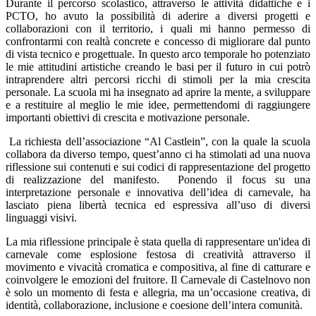
Durante il percorso scolastico, attraverso le attività didattiche e i
PCTO, ho avuto la possibilità di aderire a diversi progetti e
collaborazioni con il territorio, i quali mi hanno permesso di
confrontarmi con realtà concrete e concesso di migliorare dal punto
di vista tecnico e progettuale. In questo arco temporale ho potenziato
le mie attitudini artistiche creando le basi per il futuro in cui potrò
intraprendere altri percorsi ricchi di stimoli per la mia crescita
personale. La scuola mi ha insegnato ad aprire la mente, a sviluppare
e a restituire al meglio le mie idee, permettendomi di raggiungere
importanti obiettivi di crescita e motivazione personale.
La richiesta dell’associazione “Al Castlein”, con la quale la scuola
collabora da diverso tempo, quest’anno ci ha stimolati ad una nuova
riflessione sui contenuti e sui codici di rappresentazione del progetto
di realizzazione del manifesto. Ponendo il focus su una
interpretazione personale e innovativa dell’idea di carnevale, ha
lasciato piena libertà tecnica ed espressiva all’uso di diversi
linguaggi visivi.
La mia riflessione principale è stata quella di rappresentare un'idea di
carnevale come esplosione festosa di creatività attraverso il
movimento e vivacità cromatica e compositiva, al fine di catturare e
coinvolgere le emozioni del fruitore. Il Carnevale di Castelnovo non
è solo un momento di festa e allegria, ma un’occasione creativa, di
identità, collaborazione, inclusione e coesione dell’intera comunità.