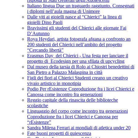
risposta in Stati Generali degli Adolescenti
Italiano lingua Due un traguardo raggiunto. Consegnati
i diplomi nell’aula magna di Unimore
Dalle viti ai gioielli nasce al “Chierici” la linea di
gioielli Dino Paoli
Bravissimi gli studenti del Chierici alle giornate Fai
D’Autunno
Roya Heydari, artista fotografa afgana a confronto an
200 studenti del Chierici nell’ambito del progetto
“Cercando libertà”
Erasmus Day del Chierici - Una festa per lanciare il
progetto di Ecodesign per una sfilata di upcycling
Dal museo della tarsia di Rolo ai Chiostri benedettini di
San Pietro a Palazzo Malaspina in città
Figli dei fiori al Chierici Studenti creano un creativo
vivaio artistico in monotipia
Podio Per rEsistenze Coproduzione fra i licei Chierici e
Canossa come incontro fra generazioni
Reggio capitale della rinascita delle biblioteche
scolastiche
Linguaggio del corpo come incontro tra generazioni
Coproduzione fra i licei Chierici e Canossa per
“rEsistenze”
Sandra Milena Ferrari ai mondiali di atletica under 20
Fate buoni progetti di quiescenza