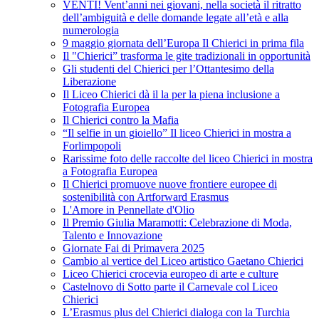
VENTI! Vent’anni nei giovani, nella società il ritratto
dell’ambiguità e delle domande legate all’età e alla
numerologia
9 maggio giornata dell’Europa Il Chierici in prima fila
Il "Chierici” trasforma le gite tradizionali in opportunità
Gli studenti del Chierici per l’Ottantesimo della
Liberazione
Il Liceo Chierici dà il la per la piena inclusione a
Fotografia Europea
Il Chierici contro la Mafia
“Il selfie in un gioiello” Il liceo Chierici in mostra a
Forlimpopoli
Rarissime foto delle raccolte del liceo Chierici in mostra
a Fotografia Europea
Il Chierici promuove nuove frontiere europee di
sostenibilità con Artforward Erasmus
L'Amore in Pennellate d'Olio
Il Premio Giulia Maramotti: Celebrazione di Moda,
Talento e Innovazione
Giornate Fai di Primavera 2025
Cambio al vertice del Liceo artistico Gaetano Chierici
Liceo Chierici crocevia europeo di arte e culture
Castelnovo di Sotto parte il Carnevale col Liceo
Chierici
L’Erasmus plus del Chierici dialoga con la Turchia