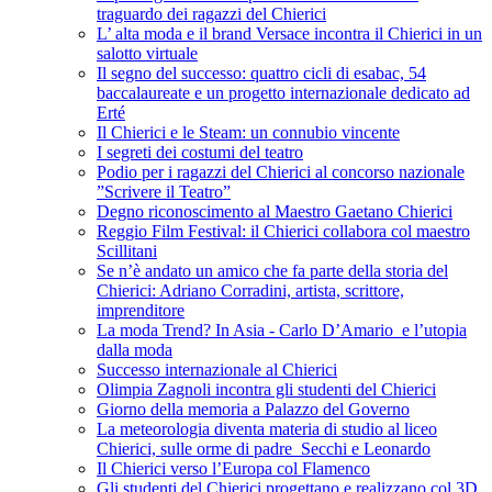
traguardo dei ragazzi del Chierici
L’ alta moda e il brand Versace incontra il Chierici in un
salotto virtuale
Il segno del successo: quattro cicli di esabac, 54
baccalaureate e un progetto internazionale dedicato ad
Erté
Il Chierici e le Steam: un connubio vincente
I segreti dei costumi del teatro
Podio per i ragazzi del Chierici al concorso nazionale
”Scrivere il Teatro”
Degno riconoscimento al Maestro Gaetano Chierici
Reggio Film Festival: il Chierici collabora col maestro
Scillitani
Se n’è andato un amico che fa parte della storia del
Chierici: Adriano Corradini, artista, scrittore,
imprenditore
La moda Trend? In Asia - Carlo D’Amario e l’utopia
dalla moda
Successo internazionale al Chierici
Olimpia Zagnoli incontra gli studenti del Chierici
Giorno della memoria a Palazzo del Governo
La meteorologia diventa materia di studio al liceo
Chierici, sulle orme di padre Secchi e Leonardo
Il Chierici verso l’Europa col Flamenco
Gli studenti del Chierici progettano e realizzano col 3D