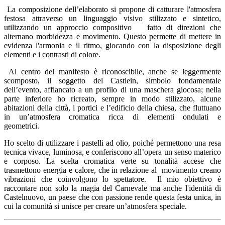
La composizione dell’elaborato si propone di catturare l'atmosfera
festosa attraverso un linguaggio visivo stilizzato e sintetico,
utilizzando un approccio compositivo fatto di direzioni che
alternano morbidezza e movimento. Questo permette di mettere in
evidenza l'armonia e il ritmo, giocando con la disposizione degli
elementi e i contrasti di colore.
Al centro del manifesto è riconoscibile, anche se leggermente
scomposto, il soggetto del Castlein, simbolo fondamentale
dell’evento, affiancato a un profilo di una maschera giocosa; nella
parte inferiore ho ricreato, sempre in modo stilizzato, alcune
abitazioni della città, i portici e l’edificio della chiesa, che fluttuano
in un’atmosfera cromatica ricca di elementi ondulati e
geometrici.
Ho scelto di utilizzare i pastelli ad olio, poiché permettono una resa
tecnica vivace, luminosa, e conferiscono all’opera un senso materico
e corposo. La scelta cromatica verte su tonalità accese che
trasmettono energia e calore, che in relazione al movimento creano
vibrazioni che coinvolgono lo spettatore. Il mio obiettivo è
raccontare non solo la magia del Carnevale ma anche l'identità di
Castelnuovo, un paese che con passione rende questa festa unica, in
cui la comunità si unisce per creare un’atmosfera speciale.