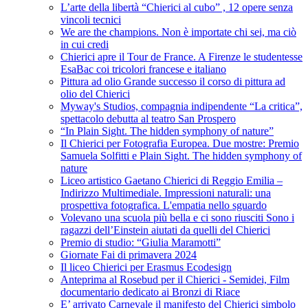
L’arte della libertà “Chierici al cubo” , 12 opere senza
vincoli tecnici
We are the champions. Non è importate chi sei, ma ciò
in cui credi
Chierici apre il Tour de France. A Firenze le studentesse
EsaBac coi tricolori francese e italiano
Pittura ad olio Grande successo il corso di pittura ad
olio del Chierici
Myway's Studios, compagnia indipendente “La critica”,
spettacolo debutta al teatro San Prospero
“In Plain Sight. The hidden symphony of nature”
Il Chierici per Fotografia Europea. Due mostre: Premio
Samuela Solfitti e Plain Sight. The hidden symphony of
nature
Liceo artistico Gaetano Chierici di Reggio Emilia –
Indirizzo Multimediale. Impressioni naturali: una
prospettiva fotografica. L'empatia nello sguardo
Volevano una scuola più bella e ci sono riusciti Sono i
ragazzi dell’Einstein aiutati da quelli del Chierici
Premio di studio: “Giulia Maramotti”
Giornate Fai di primavera 2024
Il liceo Chierici per Erasmus Ecodesign
Anteprima al Rosebud per il Chierici - Semidei, Film
documentario dedicato ai Bronzi di Riace
E’ arrivato Carnevale il manifesto del Chierici simbolo