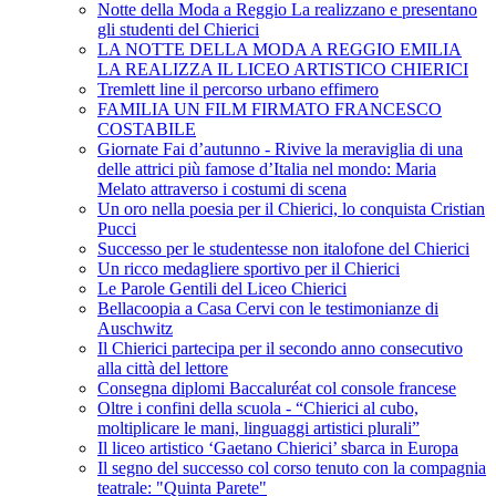
Notte della Moda a Reggio La realizzano e presentano
gli studenti del Chierici
LA NOTTE DELLA MODA A REGGIO EMILIA
LA REALIZZA IL LICEO ARTISTICO CHIERICI
Tremlett line il percorso urbano effimero
FAMILIA UN FILM FIRMATO FRANCESCO
COSTABILE
Giornate Fai d’autunno - Rivive la meraviglia di una
delle attrici più famose d’Italia nel mondo: Maria
Melato attraverso i costumi di scena
Un oro nella poesia per il Chierici, lo conquista Cristian
Pucci
Successo per le studentesse non italofone del Chierici
Un ricco medagliere sportivo per il Chierici
Le Parole Gentili del Liceo Chierici
Bellacoopia a Casa Cervi con le testimonianze di
Auschwitz
Il Chierici partecipa per il secondo anno consecutivo
alla città del lettore
Consegna diplomi Baccaluréat col console francese
Oltre i confini della scuola - “Chierici al cubo,
moltiplicare le mani, linguaggi artistici plurali”
Il liceo artistico ‘Gaetano Chierici’ sbarca in Europa
Il segno del successo col corso tenuto con la compagnia
teatrale: "Quinta Parete"