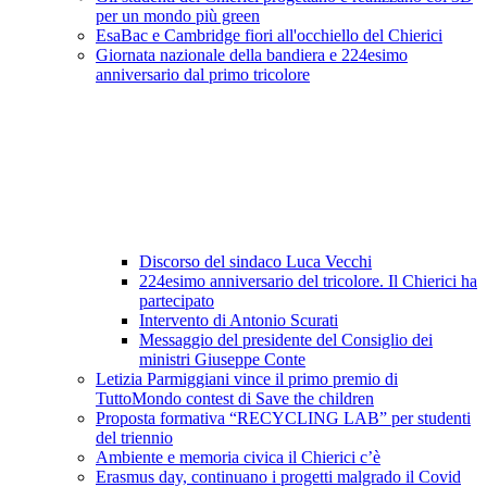
per un mondo più green
EsaBac e Cambridge fiori all'occhiello del Chierici
Giornata nazionale della bandiera e 224esimo
anniversario dal primo tricolore
Discorso del sindaco Luca Vecchi
224esimo anniversario del tricolore. Il Chierici ha
partecipato
Intervento di Antonio Scurati
Messaggio del presidente del Consiglio dei
ministri Giuseppe Conte
Letizia Parmiggiani vince il primo premio di
TuttoMondo contest di Save the children
Proposta formativa “RECYCLING LAB” per studenti
del triennio
Ambiente e memoria civica il Chierici c’è
Erasmus day, continuano i progetti malgrado il Covid