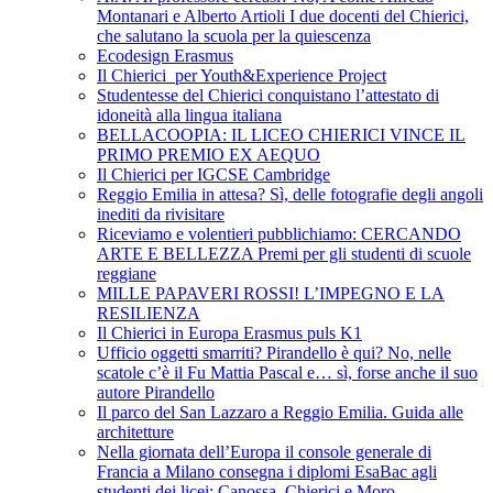
Montanari e Alberto Artioli I due docenti del Chierici,
che salutano la scuola per la quiescenza
Ecodesign Erasmus
Il Chierici per Youth&Experience Project
Studentesse del Chierici conquistano l’attestato di
idoneità alla lingua italiana
BELLACOOPIA: IL LICEO CHIERICI VINCE IL
PRIMO PREMIO EX AEQUO
Il Chierici per IGCSE Cambridge
Reggio Emilia in attesa? Sì, delle fotografie degli angoli
inediti da rivisitare
Riceviamo e volentieri pubblichiamo: CERCANDO
ARTE E BELLEZZA Premi per gli studenti di scuole
reggiane
MILLE PAPAVERI ROSSI! L’IMPEGNO E LA
RESILIENZA
Il Chierici in Europa Erasmus puls K1
Ufficio oggetti smarriti? Pirandello è qui? No, nelle
scatole c’è il Fu Mattia Pascal e… sì, forse anche il suo
autore Pirandello
Il parco del San Lazzaro a Reggio Emilia. Guida alle
architetture
Nella giornata dell’Europa il console generale di
Francia a Milano consegna i diplomi EsaBac agli
studenti dei licei: Canossa, Chierici e Moro