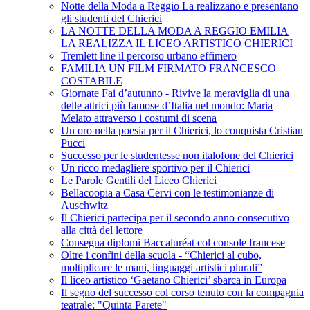
Notte della Moda a Reggio La realizzano e presentano
gli studenti del Chierici
LA NOTTE DELLA MODA A REGGIO EMILIA
LA REALIZZA IL LICEO ARTISTICO CHIERICI
Tremlett line il percorso urbano effimero
FAMILIA UN FILM FIRMATO FRANCESCO
COSTABILE
Giornate Fai d’autunno - Rivive la meraviglia di una
delle attrici più famose d’Italia nel mondo: Maria
Melato attraverso i costumi di scena
Un oro nella poesia per il Chierici, lo conquista Cristian
Pucci
Successo per le studentesse non italofone del Chierici
Un ricco medagliere sportivo per il Chierici
Le Parole Gentili del Liceo Chierici
Bellacoopia a Casa Cervi con le testimonianze di
Auschwitz
Il Chierici partecipa per il secondo anno consecutivo
alla città del lettore
Consegna diplomi Baccaluréat col console francese
Oltre i confini della scuola - “Chierici al cubo,
moltiplicare le mani, linguaggi artistici plurali”
Il liceo artistico ‘Gaetano Chierici’ sbarca in Europa
Il segno del successo col corso tenuto con la compagnia
teatrale: "Quinta Parete"