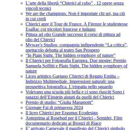
L’arte della libertà “Chierici al cubo” , 12 opere senza
vincoli tecnici
We are the champions. Non è importate chi sei, ma ciò
in cui credi
Chierici apre il Tour de France. A Firenze le studentesse
EsaBac coi tricolori francese e italiano
Pittura ad olio Grande successo il corso di pittura ad
olio del Chierici
Myway's Studios, compagnia indipendente “La critica”,
spettacolo debutta al teatro San Prospero
“In Plain Sight. The hidden symphony of nature”
Il Chierici per Fotografia Europea. Due mostre: Premio
Samuela Solfitti e Plain Sight. The hidden symphony of
nature
Liceo artistico Gaetano Chierici di Reggio Emilia –
Indirizzo Multimediale. Impressioni naturali: una
prospettiva fotografica. L'empatia nello sguardo
Volevano una scuola più bella e ci sono riusciti Sono i
ragazzi dell’Einstein aiutati da quelli del Chierici
Premio di studio: “Giulia Maramotti”
Giornate Fai di primavera 2024
Il liceo Chierici per Erasmus Ecodesign
Anteprima al Rosebud per il Chierici - Semidei, Film
documentario dedicato ai Bronzi di Riace
E’ arrivato Carnevale il manifesto del Chierici simbolo