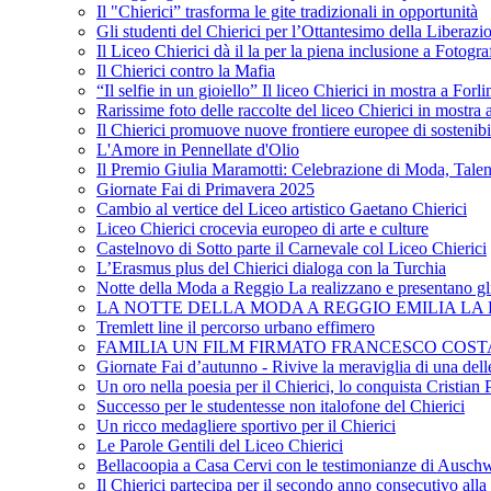
Il "Chierici” trasforma le gite tradizionali in opportunità
Gli studenti del Chierici per l’Ottantesimo della Liberazi
Il Liceo Chierici dà il la per la piena inclusione a Fotogr
Il Chierici contro la Mafia
“Il selfie in un gioiello” Il liceo Chierici in mostra a Forl
Rarissime foto delle raccolte del liceo Chierici in mostra
Il Chierici promuove nuove frontiere europee di sostenib
L'Amore in Pennellate d'Olio
Il Premio Giulia Maramotti: Celebrazione di Moda, Tale
Giornate Fai di Primavera 2025
Cambio al vertice del Liceo artistico Gaetano Chierici
Liceo Chierici crocevia europeo di arte e culture
Castelnovo di Sotto parte il Carnevale col Liceo Chierici
L’Erasmus plus del Chierici dialoga con la Turchia
Notte della Moda a Reggio La realizzano e presentano gli
LA NOTTE DELLA MODA A REGGIO EMILIA LA R
Tremlett line il percorso urbano effimero
FAMILIA UN FILM FIRMATO FRANCESCO COST
Giornate Fai d’autunno - Rivive la meraviglia di una dell
Un oro nella poesia per il Chierici, lo conquista Cristian 
Successo per le studentesse non italofone del Chierici
Un ricco medagliere sportivo per il Chierici
Le Parole Gentili del Liceo Chierici
Bellacoopia a Casa Cervi con le testimonianze di Auschw
Il Chierici partecipa per il secondo anno consecutivo alla c