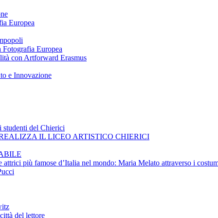
one
afia Europea
impopoli
 a Fotografia Europea
ilità con Artforward Erasmus
nto e Innovazione
 studenti del Chierici
EALIZZA IL LICEO ARTISTICO CHIERICI
ABILE
e attrici più famose d’Italia nel mondo: Maria Melato attraverso i costum
Pucci
itz
ittà del lettore