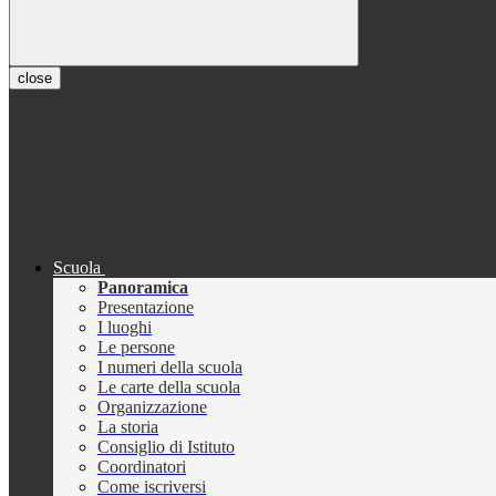
close
Scuola
Panoramica
Presentazione
I luoghi
Le persone
I numeri della scuola
Le carte della scuola
Organizzazione
La storia
Consiglio di Istituto
Coordinatori
Come iscriversi