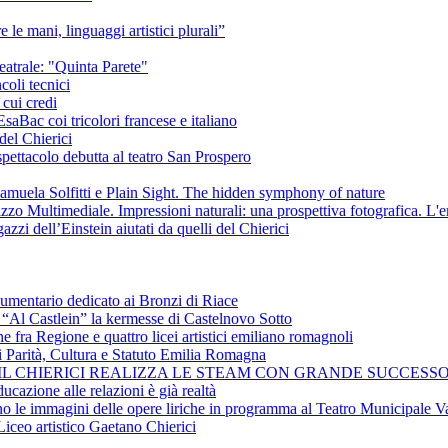
e le mani, linguaggi artistici plurali”
eatrale: "Quinta Parete"
coli tecnici
 cui credi
saBac coi tricolori francese e italiano
del Chierici
pettacolo debutta al teatro San Prospero
amuela Solfitti e Plain Sight. The hidden symphony of nature
izzo Multimediale. Impressioni naturali: una prospettiva fotografica. L'
azzi dell’Einstein aiutati da quelli del Chierici
cumentario dedicato ai Bronzi di Riace
i “Al Castlein” la kermesse di Castelnovo Sotto
ne fra Regione e quattro licei artistici emiliano romagnoli
i Parità, Cultura e Statuto Emilia Romagna
 IL CHIERICI REALIZZA LE STEAM CON GRANDE SUCCESSO
ucazione alle relazioni è già realtà
ano le immagini delle opere liriche in programma al Teatro Municipale Va
Liceo artistico Gaetano Chierici