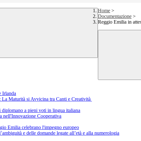
Home
>
Documentazione
>
Reggio Emilia in attesa
 Irlanda
a Maturità si Avvicina tra Canti e Creatività
i diplomano a pieni voti in lingua italiana
a nell'Innovazione Cooperativa
eggio Emilia celebrano l'impegno europeo
ll’ambiguità e delle domande legate all’età e alla numerologia