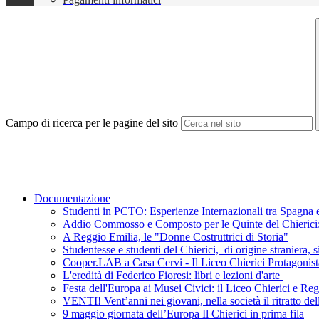
Campo di ricerca per le pagine del sito
Documentazione
Studenti in PCTO: Esperienze Internazionali tra Spagna e
Addio Commosso e Composto per le Quinte del Chierici: L
A Reggio Emilia, le "Donne Costruttrici di Storia"
Studentesse e studenti del Chierici, di origine straniera, s
Cooper.LAB a Casa Cervi - Il Liceo Chierici Protagonist
L'eredità di Federico Fioresi: libri e lezioni d'arte
Festa dell'Europa ai Musei Civici: il Liceo Chierici e R
VENTI! Vent’anni nei giovani, nella società il ritratto de
9 maggio giornata dell’Europa Il Chierici in prima fila