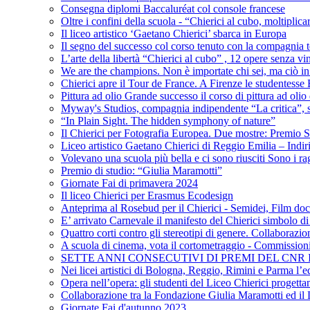
Consegna diplomi Baccaluréat col console francese
Oltre i confini della scuola - “Chierici al cubo, moltiplicar
Il liceo artistico ‘Gaetano Chierici’ sbarca in Europa
Il segno del successo col corso tenuto con la compagnia t
L’arte della libertà “Chierici al cubo” , 12 opere senza vin
We are the champions. Non è importate chi sei, ma ciò in
Chierici apre il Tour de France. A Firenze le studentesse E
Pittura ad olio Grande successo il corso di pittura ad olio 
Myway's Studios, compagnia indipendente “La critica”, s
“In Plain Sight. The hidden symphony of nature”
Il Chierici per Fotografia Europea. Due mostre: Premio S
Liceo artistico Gaetano Chierici di Reggio Emilia – Indir
Volevano una scuola più bella e ci sono riusciti Sono i rag
Premio di studio: “Giulia Maramotti”
Giornate Fai di primavera 2024
Il liceo Chierici per Erasmus Ecodesign
Anteprima al Rosebud per il Chierici - Semidei, Film do
E’ arrivato Carnevale il manifesto del Chierici simbolo d
Quattro corti contro gli stereotipi di genere. Collaborazio
A scuola di cinema, vota il cortometraggio - Commission
SETTE ANNI CONSECUTIVI DI PREMI DEL CNR
Nei licei artistici di Bologna, Reggio, Rimini e Parma l’ed
Opera nell’opera: gli studenti del Liceo Chierici progett
Collaborazione tra la Fondazione Giulia Maramotti ed il 
Giornate Fai d'autunno 2023