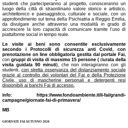
studenti che parteciperanno al progetto, conosceranno un
luogo della città di straordinario valore storico e artistico,
architettonico e paesaggistico, culturale e sociale, con un
approfondimento sul tema della Psichiatria a Reggio Emilia,
da divulgare anche attraverso una modalità in grado di
accrescere la loro capacità di comunicare tramite l’uso di
piattaforme social in tempo reale.
Le visite ai beni sono consentite esclusivamente
secondo i Protocolli di sicurezza anti Covid, con
prenotazione on line obbligatoria gestita dal portale Fai,
con
gruppi di visita di massimo 15 persone (
d
urata della
visita guidata 90 minuti
),
che non interagiranno con gli
studenti,
con stretta osservanza del distanziamento sociale
grazie al controllo dei volontari del Fai e della Protezione
Civile, uso di mascherine personali e detergenti resi
disponibili ai banchi Fai di accesso.
info:
https://www.fondoambiente.it/il-fai/grandi-
campagne/giornate-fai-di-primavera/
MB
GIORNATE FAI AUTUNNO 2020