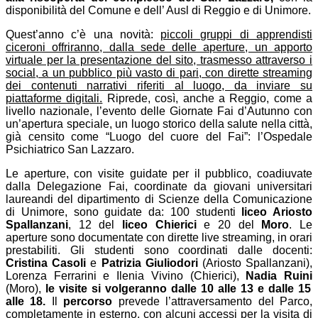
disponibilità del Comune e dell’
Ausl di Reggio e di Unimore.
Quest’anno c’è una novità:
piccoli gruppi di apprendisti
ciceroni offriranno, dalla sede delle aperture, un apporto
virtuale per la presentazione del sito, trasmesso attraverso i
social, a un pubblico più vasto di pari, con dirette streaming
dei contenuti narrativi riferiti al luogo, da inviare su
piattaforme digitali.
Riprede, così, anche a Reggio, come a
livello nazionale, l’evento delle Giornate Fai d’Autunno con
un’apertura speciale, un luogo storico della salute nella città,
già censito come “Luogo del cuore del Fai”: l’Ospedale
Psichiatrico San Lazzaro.
Le aperture, con visite guidate per il pubblico, coadiuvate
dalla Delegazione Fai, coordinate da giovani universitari
laureandi del dipartimento di Scienze della Comunicazione
di Unimore, sono guidate da: 100 studenti
liceo Ariosto
Spallanzani
, 12 del
liceo Chierici
e 20 del
Moro
. Le
aperture sono documentate con dirette live streaming, in orari
prestabiliti. Gli studenti sono coordinati dalle docenti:
Cristina Casoli
e
Patrizia Giuliodori
(Ariosto Spallanzani),
Lorenza Ferrarini e Ilenia Vivino (Chierici),
Nadia Ruini
(Moro),
le visite si volgeranno dalle 10 alle 13 e dalle 15
alle 18.
Il
percorso
prevede l’attraversamento del Parco,
completamente in esterno, con alcuni accessi per la visita di