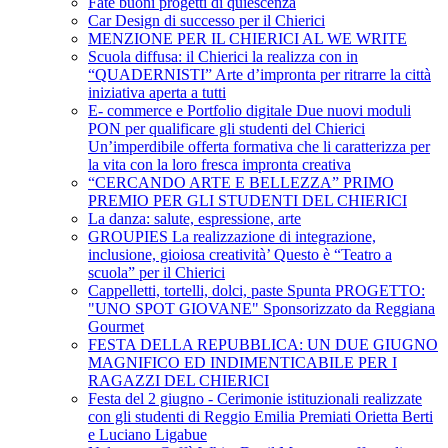
Fate buoni progetti di quiescenza
Car Design di successo per il Chierici
MENZIONE PER IL CHIERICI AL WE WRITE
Scuola diffusa: il Chierici la realizza con in
“QUADERNISTI” Arte d’impronta per ritrarre la città
iniziativa aperta a tutti
E- commerce e Portfolio digitale Due nuovi moduli
PON per qualificare gli studenti del Chierici
Un’imperdibile offerta formativa che li caratterizza per
la vita con la loro fresca impronta creativa
“CERCANDO ARTE E BELLEZZA” PRIMO
PREMIO PER GLI STUDENTI DEL CHIERICI
La danza: salute, espressione, arte
GROUPIES La realizzazione di integrazione,
inclusione, gioiosa creatività’ Questo è “Teatro a
scuola” per il Chierici
Cappelletti, tortelli, dolci, paste Spunta PROGETTO:
"UNO SPOT GIOVANE" Sponsorizzato da Reggiana
Gourmet
FESTA DELLA REPUBBLICA: UN DUE GIUGNO
MAGNIFICO ED INDIMENTICABILE PER I
RAGAZZI DEL CHIERICI
Festa del 2 giugno - Cerimonie istituzionali realizzate
con gli studenti di Reggio Emilia Premiati Orietta Berti
e Luciano Ligabue