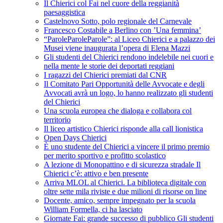
Il Chierici col Fai nel cuore della reggianità
paesaggistica
Castelnovo Sotto, polo regionale del Carnevale
Francesco Costabile a Berlino con ’Una femmina’
“ParoleParoleParole”: al Liceo Chierici e a palazzo dei
Musei viene inaugurata l’opera di Elena Mazzi
Gli studenti del Chierici rendono indelebile nei cuori e
nella mente le storie dei deportati reggiani
I ragazzi del Chierici premiati dal CNR
Il Comitato Pari Opportunità delle Avvocate e degli
Avvocati avrà un logo, lo hanno realizzato gli studenti
del Chierici
Una scuola europea che dialoga e collabora col
territorio
Il liceo artistico Chierici risponde alla call lionistica
Open Days Chierici
È uno studente del Chierici a vincere il primo premio
per merito sportivo e profitto scolastico
A lezione di Monopattino e di sicurezza stradale Il
Chierici c’è: attivo e ben presente
Arriva MLOL al Chierici. La biblioteca digitale con
oltre sette mila riviste e due milioni di risorse on line
Docente, amico, sempre impegnato per la scuola
William Formella, ci ha lasciato
Giornate Fai: grande successo di pubblico Gli studenti