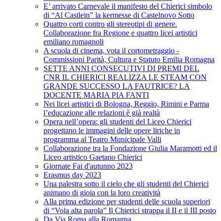
E’ arrivato Carnevale il manifesto del Chierici simbolo
di “Al Castlein” la kermesse di Castelnovo Sotto
Quattro corti contro gli stereotipi di genere.
Collaborazione fra Regione e quattro licei artistici
emiliano romagnoli
A scuola di cinema, vota il cortometraggio -
Commissioni Parità, Cultura e Statuto Emilia Romagna
SETTE ANNI CONSECUTIVI DI PREMI DEL
CNR IL CHIERICI REALIZZA LE STEAM CON
GRANDE SUCCESSO LA FAUTRICE? LA
DOCENTE MARIA PIA FANTI
Nei licei artistici di Bologna, Reggio, Rimini e Parma
l’educazione alle relazioni è già realtà
Opera nell’opera: gli studenti del Liceo Chierici
progettano le immagini delle opere liriche in
programma al Teatro Municipale Valli
Collaborazione tra la Fondazione Giulia Maramotti ed il
Liceo artistico Gaetano Chierici
Giornate Fai d'autunno 2023
Erasmus day 2023
Una palestra sotto il cielo che gli studenti del Chierici
animano di gioia con la loro creatività
Alla prima edizione per studenti delle scuola superiori
di “Vola alta parola” Il Chierici strappa il II e il III posto
Da Via Roma alla Romagna