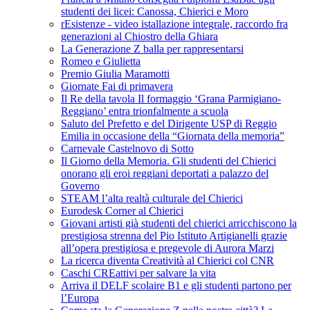
studenti dei licei: Canossa, Chierici e Moro
rEsistenze - video istallazione integrale, raccordo fra
generazioni al Chiostro della Ghiara
La Generazione Z balla per rappresentarsi
Romeo e Giulietta
Premio Giulia Maramotti
Giornate Fai di primavera
Il Re della tavola Il formaggio ‘Grana Parmigiano-
Reggiano’ entra trionfalmente a scuola
Saluto del Prefetto e del Dirigente USP di Reggio
Emilia in occasione della “Giornata della memoria”
Carnevale Castelnovo di Sotto
Il Giorno della Memoria. Gli studenti del Chierici
onorano gli eroi reggiani deportati a palazzo del
Governo
STEAM l’alta realtà culturale del Chierici
Eurodesk Corner al Chierici
Giovani artisti già studenti del chierici arricchiscono la
prestigiosa strenna del Pio Istituto Artigianelli grazie
all’opera prestigiosa e pregevole di Aurora Marzi
La ricerca diventa Creatività al Chierici col CNR
Caschi CREattivi per salvare la vita
Arriva il DELF scolaire B1 e gli studenti partono per
l’Europa