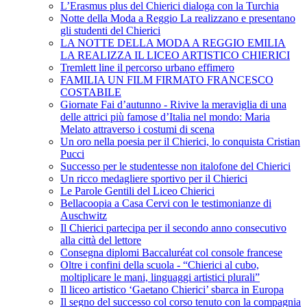
L’Erasmus plus del Chierici dialoga con la Turchia
Notte della Moda a Reggio La realizzano e presentano
gli studenti del Chierici
LA NOTTE DELLA MODA A REGGIO EMILIA
LA REALIZZA IL LICEO ARTISTICO CHIERICI
Tremlett line il percorso urbano effimero
FAMILIA UN FILM FIRMATO FRANCESCO
COSTABILE
Giornate Fai d’autunno - Rivive la meraviglia di una
delle attrici più famose d’Italia nel mondo: Maria
Melato attraverso i costumi di scena
Un oro nella poesia per il Chierici, lo conquista Cristian
Pucci
Successo per le studentesse non italofone del Chierici
Un ricco medagliere sportivo per il Chierici
Le Parole Gentili del Liceo Chierici
Bellacoopia a Casa Cervi con le testimonianze di
Auschwitz
Il Chierici partecipa per il secondo anno consecutivo
alla città del lettore
Consegna diplomi Baccaluréat col console francese
Oltre i confini della scuola - “Chierici al cubo,
moltiplicare le mani, linguaggi artistici plurali”
Il liceo artistico ‘Gaetano Chierici’ sbarca in Europa
Il segno del successo col corso tenuto con la compagnia