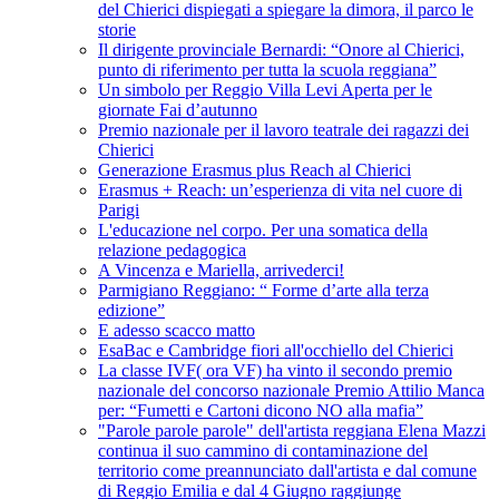
del Chierici dispiegati a spiegare la dimora, il parco le
storie
Il dirigente provinciale Bernardi: “Onore al Chierici,
punto di riferimento per tutta la scuola reggiana”
Un simbolo per Reggio Villa Levi Aperta per le
giornate Fai d’autunno
Premio nazionale per il lavoro teatrale dei ragazzi dei
Chierici
Generazione Erasmus plus Reach al Chierici
Erasmus + Reach: un’esperienza di vita nel cuore di
Parigi
L'educazione nel corpo. Per una somatica della
relazione pedagogica
A Vincenza e Mariella, arrivederci!
Parmigiano Reggiano: “ Forme d’arte alla terza
edizione”
E adesso scacco matto
EsaBac e Cambridge fiori all'occhiello del Chierici
La classe IVF( ora VF) ha vinto il secondo premio
nazionale del concorso nazionale Premio Attilio Manca
per: “Fumetti e Cartoni dicono NO alla mafia”
"Parole parole parole" dell'artista reggiana Elena Mazzi
continua il suo cammino di contaminazione del
territorio come preannunciato dall'artista e dal comune
di Reggio Emilia e dal 4 Giugno raggiunge