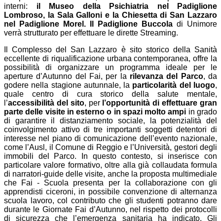
interni:
il Museo della Psichiatria nel Padiglione
Lombroso, la Sala Galloni e la Chiesetta di San Lazzaro
nel Padiglione Morel. Il Padiglione Buccola
di Unimore
verrà strutturato per effettuare le dirette Streaming.
Il Complesso del San Lazzaro è sito storico della Sanità
eccellente di riqualificazione urbana contemporanea, offre la
possibilità di organizzare un programma ideale per le
aperture d’Autunno del Fai, per la
rilevanza del Parco
, da
godere nella stagione autunnale, la
particolarità del luogo
,
quale centro di cura storico della salute mentale,
l’
accessibilità del sito
, per
l’opportunità di effettuare gran
parte delle visite in esterno o in spazi molto ampi
in grado
di garantire il distanziamento sociale, la potenzialità del
coinvolgimento attivo di tre importanti soggetti detentori di
interesse nel piano di comunicazione dell’evento nazionale,
come l’Ausl, il Comune di Reggio e l’Università, gestori degli
immobili del Parco. In questo contesto, si inserisce con
particolare valore formativo, oltre alla già collaudata formula
di narratori-guide delle visite, anche la proposta multimediale
che Fai - Scuola presenta per la collaborazione con gli
apprendisti ciceroni, in possibile convenzione di alternanza
scuola lavoro, col contributo che gli studenti potranno dare
durante le Giornate Fai d’Autunno, nel rispetto dei protocolli
di sicurezza che l’emergenza sanitaria ha indicato. Gli