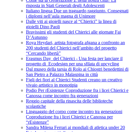
Come sta la Generazione Z nella nostra città? La
risposta in Stati Generali degli Adolescenti
Italiano lingua Due un traguardo raggiunto. Consegnati
i diplomi nell’aula magna di Unimore
Dalle viti ai gioielli nasce al “Chierici” la linea di
gioielli Dino Paoli
Bravissimi gli studenti del Chierici alle giornate Fai
D’Autunno
Roya Heydari, artista fotografa afgana a confronto an
200 studenti del Chierici nell’ambito del progetto
“Cercando libertà”
Erasmus Day del Chierici - Una festa per lanciare il
progetto di Ecodesign per una sfilata di upcycling
Dal museo della tarsia di Rolo ai Chiostri benedettini di
San Pietro a Palazzo Malaspina in città
Figli dei fiori al Chierici Studenti creano un creativo
vivaio artistico in monotipia
Podio Per rEsistenze Coproduzione fra i licei Chierici e
Canossa come incontro fra generazioni
Reggio capitale della rinascita delle biblioteche
scolastiche
Linguaggio del corpo come incontro tra generazioni
Coproduzione fra i licei Chierici e Canossa per
“rEsistenze”
Sandra Milena Ferrari ai mondiali di atletica under 20