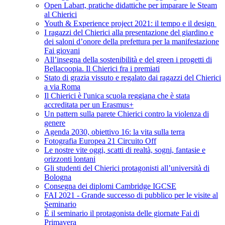
Open Labart, pratiche didattiche per imparare le Steam
al Chierici
Youth & Experience project 2021: il tempo e il design
I ragazzi del Chierici alla presentazione del giardino e
dei saloni d’onore della prefettura per la manifestazione
Fai giovani
All’insegna della sostenibilità e del green i progetti di
Bellacoopia. Il Chierici fra i premiati
Stato di grazia vissuto e regalato dai ragazzi del Chierici
a via Roma
Il Chierici è l'unica scuola reggiana che è stata
accreditata per un Erasmus+
Un pattern sulla parete Chierici contro la violenza di
genere
Agenda 2030, obiettivo 16: la vita sulla terra
Fotografia Europea 21 Circuito Off
Le nostre vite oggi, scatti di realtà, sogni, fantasie e
orizzonti lontani
Gli studenti del Chierici protagonisti all’università di
Bologna
Consegna dei diplomi Cambridge IGCSE
FAI 2021 - Grande successo di pubblico per le visite al
Seminario
È il seminario il protagonista delle giornate Fai di
Primavera