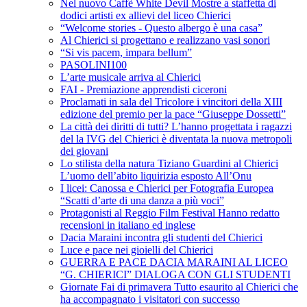
Nel nuovo Caffè White Devil Mostre a staffetta di
dodici artisti ex allievi del liceo Chierici
“Welcome stories - Questo albergo è una casa”
Al Chierici si progettano e realizzano vasi sonori
“Si vis pacem, impara bellum”
PASOLINI100
L’arte musicale arriva al Chierici
FAI - Premiazione apprendisti ciceroni
Proclamati in sala del Tricolore i vincitori della XIII
edizione del premio per la pace “Giuseppe Dossetti”
La città dei diritti di tutti? L’hanno progettata i ragazzi
del la IVG del Chierici è diventata la nuova metropoli
dei giovani
Lo stilista della natura Tiziano Guardini al Chierici
L’uomo dell’abito liquirizia esposto All’Onu
I licei: Canossa e Chierici per Fotografia Europea
“Scatti d’arte di una danza a più voci”
Protagonisti al Reggio Film Festival Hanno redatto
recensioni in italiano ed inglese
Dacia Maraini incontra gli studenti del Chierici
Luce e pace nei gioielli del Chierici
GUERRA E PACE DACIA MARAINI AL LICEO
“G. CHIERICI” DIALOGA CON GLI STUDENTI
Giornate Fai di primavera Tutto esaurito al Chierici che
ha accompagnato i visitatori con successo