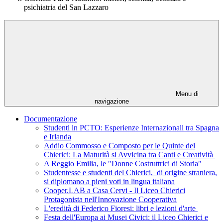
psichiatria del San Lazzaro
Menu di
navigazione
Documentazione
Studenti in PCTO: Esperienze Internazionali tra Spagna
e Irlanda
Addio Commosso e Composto per le Quinte del
Chierici: La Maturità si Avvicina tra Canti e Creatività
A Reggio Emilia, le "Donne Costruttrici di Storia"
Studentesse e studenti del Chierici, di origine straniera,
si diplomano a pieni voti in lingua italiana
Cooper.LAB a Casa Cervi - Il Liceo Chierici
Protagonista nell'Innovazione Cooperativa
L'eredità di Federico Fioresi: libri e lezioni d'arte
Festa dell'Europa ai Musei Civici: il Liceo Chierici e