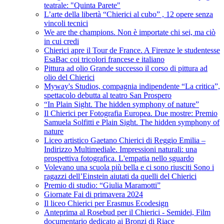
teatrale: "Quinta Parete"
L’arte della libertà “Chierici al cubo” , 12 opere senza
vincoli tecnici
We are the champions. Non è importate chi sei, ma ciò
in cui credi
Chierici apre il Tour de France. A Firenze le studentesse
EsaBac coi tricolori francese e italiano
Pittura ad olio Grande successo il corso di pittura ad
olio del Chierici
Myway's Studios, compagnia indipendente “La critica”,
spettacolo debutta al teatro San Prospero
“In Plain Sight. The hidden symphony of nature”
Il Chierici per Fotografia Europea. Due mostre: Premio
Samuela Solfitti e Plain Sight. The hidden symphony of
nature
Liceo artistico Gaetano Chierici di Reggio Emilia –
Indirizzo Multimediale. Impressioni naturali: una
prospettiva fotografica. L'empatia nello sguardo
Volevano una scuola più bella e ci sono riusciti Sono i
ragazzi dell’Einstein aiutati da quelli del Chierici
Premio di studio: “Giulia Maramotti”
Giornate Fai di primavera 2024
Il liceo Chierici per Erasmus Ecodesign
Anteprima al Rosebud per il Chierici - Semidei, Film
documentario dedicato ai Bronzi di Riace