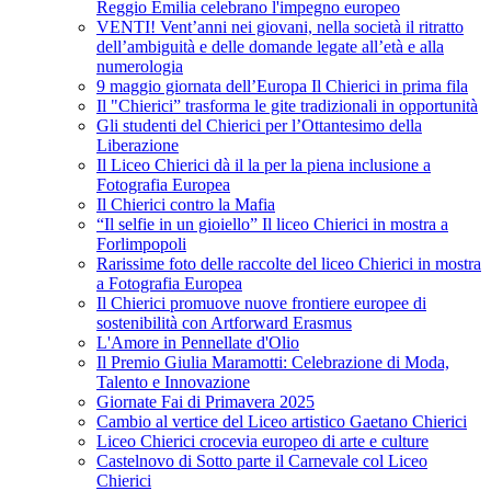
Reggio Emilia celebrano l'impegno europeo
VENTI! Vent’anni nei giovani, nella società il ritratto
dell’ambiguità e delle domande legate all’età e alla
numerologia
9 maggio giornata dell’Europa Il Chierici in prima fila
Il "Chierici” trasforma le gite tradizionali in opportunità
Gli studenti del Chierici per l’Ottantesimo della
Liberazione
Il Liceo Chierici dà il la per la piena inclusione a
Fotografia Europea
Il Chierici contro la Mafia
“Il selfie in un gioiello” Il liceo Chierici in mostra a
Forlimpopoli
Rarissime foto delle raccolte del liceo Chierici in mostra
a Fotografia Europea
Il Chierici promuove nuove frontiere europee di
sostenibilità con Artforward Erasmus
L'Amore in Pennellate d'Olio
Il Premio Giulia Maramotti: Celebrazione di Moda,
Talento e Innovazione
Giornate Fai di Primavera 2025
Cambio al vertice del Liceo artistico Gaetano Chierici
Liceo Chierici crocevia europeo di arte e culture
Castelnovo di Sotto parte il Carnevale col Liceo
Chierici