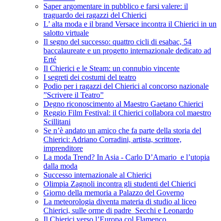
Saper argomentare in pubblico e farsi valere: il
traguardo dei ragazzi del Chierici
L’ alta moda e il brand Versace incontra il Chierici in un
salotto virtuale
Il segno del successo: quattro cicli di esabac, 54
baccalaureate e un progetto internazionale dedicato ad
Erté
Il Chierici e le Steam: un connubio vincente
I segreti dei costumi del teatro
Podio per i ragazzi del Chierici al concorso nazionale
”Scrivere il Teatro”
Degno riconoscimento al Maestro Gaetano Chierici
Reggio Film Festival: il Chierici collabora col maestro
Scillitani
Se n’è andato un amico che fa parte della storia del
Chierici: Adriano Corradini, artista, scrittore,
imprenditore
La moda Trend? In Asia - Carlo D’Amario e l’utopia
dalla moda
Successo internazionale al Chierici
Olimpia Zagnoli incontra gli studenti del Chierici
Giorno della memoria a Palazzo del Governo
La meteorologia diventa materia di studio al liceo
Chierici, sulle orme di padre Secchi e Leonardo
Il Chierici verso l’Europa col Flamenco