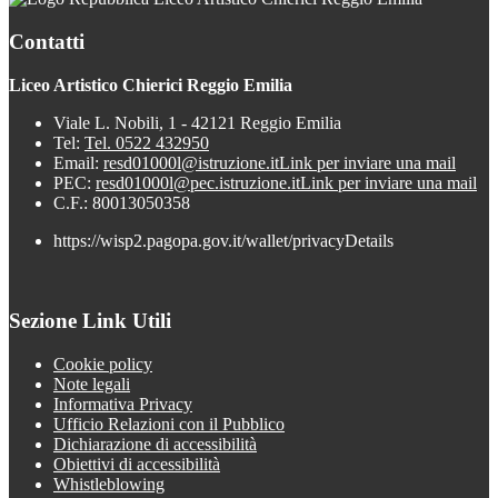
Contatti
Liceo Artistico Chierici Reggio Emilia
Viale L. Nobili, 1 - 42121 Reggio Emilia
Tel:
Tel. 0522 432950
Email:
resd01000l@istruzione.it
Link per inviare una mail
PEC:
resd01000l@pec.istruzione.it
Link per inviare una mail
C.F.: 80013050358
https://wisp2.pagopa.gov.it/wallet/privacyDetails
Sezione Link Utili
Cookie policy
Note legali
Informativa Privacy
Ufficio Relazioni con il Pubblico
Dichiarazione di accessibilità
Obiettivi di accessibilità
Whistleblowing