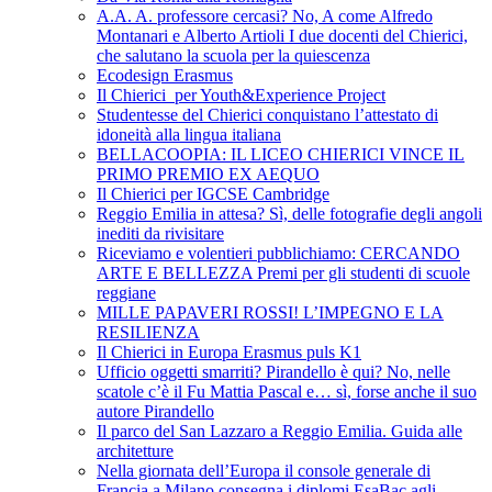
A.A. A. professore cercasi? No, A come Alfredo
Montanari e Alberto Artioli I due docenti del Chierici,
che salutano la scuola per la quiescenza
Ecodesign Erasmus
Il Chierici per Youth&Experience Project
Studentesse del Chierici conquistano l’attestato di
idoneità alla lingua italiana
BELLACOOPIA: IL LICEO CHIERICI VINCE IL
PRIMO PREMIO EX AEQUO
Il Chierici per IGCSE Cambridge
Reggio Emilia in attesa? Sì, delle fotografie degli angoli
inediti da rivisitare
Riceviamo e volentieri pubblichiamo: CERCANDO
ARTE E BELLEZZA Premi per gli studenti di scuole
reggiane
MILLE PAPAVERI ROSSI! L’IMPEGNO E LA
RESILIENZA
Il Chierici in Europa Erasmus puls K1
Ufficio oggetti smarriti? Pirandello è qui? No, nelle
scatole c’è il Fu Mattia Pascal e… sì, forse anche il suo
autore Pirandello
Il parco del San Lazzaro a Reggio Emilia. Guida alle
architetture
Nella giornata dell’Europa il console generale di
Francia a Milano consegna i diplomi EsaBac agli