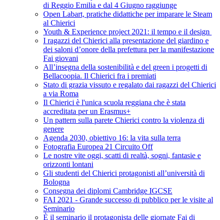
di Reggio Emilia e dal 4 Giugno raggiunge
Open Labart, pratiche didattiche per imparare le Steam
al Chierici
Youth & Experience project 2021: il tempo e il design
I ragazzi del Chierici alla presentazione del giardino e
dei saloni d’onore della prefettura per la manifestazione
Fai giovani
All’insegna della sostenibilità e del green i progetti di
Bellacoopia. Il Chierici fra i premiati
Stato di grazia vissuto e regalato dai ragazzi del Chierici
a via Roma
Il Chierici è l'unica scuola reggiana che è stata
accreditata per un Erasmus+
Un pattern sulla parete Chierici contro la violenza di
genere
Agenda 2030, obiettivo 16: la vita sulla terra
Fotografia Europea 21 Circuito Off
Le nostre vite oggi, scatti di realtà, sogni, fantasie e
orizzonti lontani
Gli studenti del Chierici protagonisti all’università di
Bologna
Consegna dei diplomi Cambridge IGCSE
FAI 2021 - Grande successo di pubblico per le visite al
Seminario
È il seminario il protagonista delle giornate Fai di