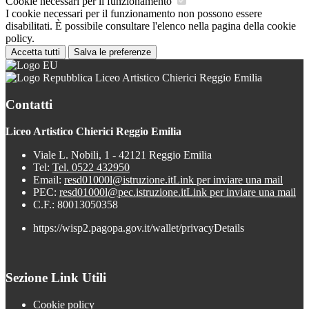
Cookie necessari per il funzionamento
I cookie necessari per il funzionamento non possono essere
disabilitati. È possibile consultare l'elenco nella pagina della cookie
policy.
Accetta tutti
Salva le preferenze
Liceo Artistico Chierici Reggio Emilia
Contatti
Liceo Artistico Chierici Reggio Emilia
Viale L. Nobili, 1 - 42121 Reggio Emilia
Tel:
Tel. 0522 432950
Email:
resd01000l@istruzione.it
Link per inviare una mail
PEC:
resd01000l@pec.istruzione.it
Link per inviare una mail
C.F.: 80013050358
https://wisp2.pagopa.gov.it/wallet/privacyDetails
Sezione Link Utili
Cookie policy