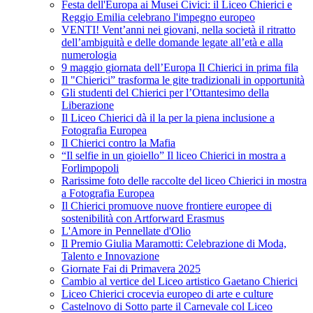
Festa dell'Europa ai Musei Civici: il Liceo Chierici e
Reggio Emilia celebrano l'impegno europeo
VENTI! Vent’anni nei giovani, nella società il ritratto
dell’ambiguità e delle domande legate all’età e alla
numerologia
9 maggio giornata dell’Europa Il Chierici in prima fila
Il "Chierici” trasforma le gite tradizionali in opportunità
Gli studenti del Chierici per l’Ottantesimo della
Liberazione
Il Liceo Chierici dà il la per la piena inclusione a
Fotografia Europea
Il Chierici contro la Mafia
“Il selfie in un gioiello” Il liceo Chierici in mostra a
Forlimpopoli
Rarissime foto delle raccolte del liceo Chierici in mostra
a Fotografia Europea
Il Chierici promuove nuove frontiere europee di
sostenibilità con Artforward Erasmus
L'Amore in Pennellate d'Olio
Il Premio Giulia Maramotti: Celebrazione di Moda,
Talento e Innovazione
Giornate Fai di Primavera 2025
Cambio al vertice del Liceo artistico Gaetano Chierici
Liceo Chierici crocevia europeo di arte e culture
Castelnovo di Sotto parte il Carnevale col Liceo