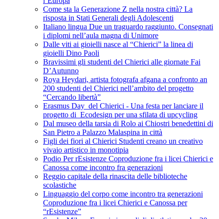
l’Europa
Come sta la Generazione Z nella nostra città? La
risposta in Stati Generali degli Adolescenti
Italiano lingua Due un traguardo raggiunto. Consegnati
i diplomi nell’aula magna di Unimore
Dalle viti ai gioielli nasce al “Chierici” la linea di
gioielli Dino Paoli
Bravissimi gli studenti del Chierici alle giornate Fai
D’Autunno
Roya Heydari, artista fotografa afgana a confronto an
200 studenti del Chierici nell’ambito del progetto
“Cercando libertà”
Erasmus Day del Chierici - Una festa per lanciare il
progetto di Ecodesign per una sfilata di upcycling
Dal museo della tarsia di Rolo ai Chiostri benedettini di
San Pietro a Palazzo Malaspina in città
Figli dei fiori al Chierici Studenti creano un creativo
vivaio artistico in monotipia
Podio Per rEsistenze Coproduzione fra i licei Chierici e
Canossa come incontro fra generazioni
Reggio capitale della rinascita delle biblioteche
scolastiche
Linguaggio del corpo come incontro tra generazioni
Coproduzione fra i licei Chierici e Canossa per
“rEsistenze”