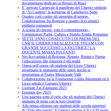
documentario dedicato ai Bronzi di Riace
E’ arrivato Carnevale il manifesto del Chierici simbolo
di “Al Castlein” la kermesse di Castelnovo Sotto
Quattro corti contro gli stereotipi di genere.
Collaborazione fra Regione e quattro licei artistici
emiliano romagnoli
A scuola di cinema, vota il cortometraggio -
Commissioni Parità, Cultura e Statuto Emilia Romagna
SETTE ANNI CONSECUTIVI DI PREMI DEL
CNR IL CHIERICI REALIZZA LE STEAM CON
GRANDE SUCCESSO LA FAUTRICE? LA
DOCENTE MARIA PIA FANTI
Nei licei artistici di Bologna, Reggio, Rimini e Parma
l’educazione alle relazioni è già realtà
Opera nell’opera: gli studenti del Liceo Chierici
progettano le immagini delle opere liriche in
programma al Teatro Municipale Valli
Collaborazione tra la Fondazione Giulia Maramotti ed il
Liceo artistico Gaetano Chierici
Giornate Fai d'autunno 2023
Erasmus day 2023
Una palestra sotto il cielo che gli studenti del Chierici
animano di gioia con la loro creatività
Alla prima edizione per studenti delle scuola superiori
di “Vola alta parola” Il Chierici strappa il II e il III posto