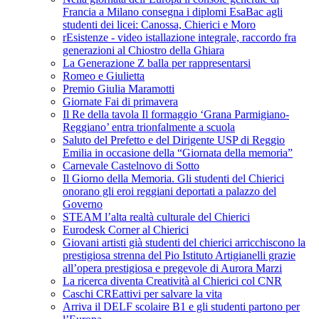
Francia a Milano consegna i diplomi EsaBac agli
studenti dei licei: Canossa, Chierici e Moro
rEsistenze - video istallazione integrale, raccordo fra
generazioni al Chiostro della Ghiara
La Generazione Z balla per rappresentarsi
Romeo e Giulietta
Premio Giulia Maramotti
Giornate Fai di primavera
Il Re della tavola Il formaggio ‘Grana Parmigiano-
Reggiano’ entra trionfalmente a scuola
Saluto del Prefetto e del Dirigente USP di Reggio
Emilia in occasione della “Giornata della memoria”
Carnevale Castelnovo di Sotto
Il Giorno della Memoria. Gli studenti del Chierici
onorano gli eroi reggiani deportati a palazzo del
Governo
STEAM l’alta realtà culturale del Chierici
Eurodesk Corner al Chierici
Giovani artisti già studenti del chierici arricchiscono la
prestigiosa strenna del Pio Istituto Artigianelli grazie
all’opera prestigiosa e pregevole di Aurora Marzi
La ricerca diventa Creatività al Chierici col CNR
Caschi CREattivi per salvare la vita
Arriva il DELF scolaire B1 e gli studenti partono per