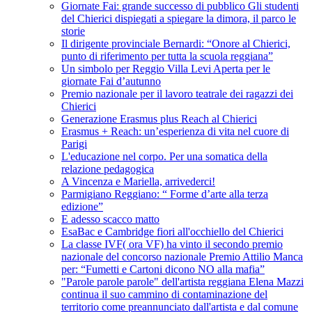
Giornate Fai: grande successo di pubblico Gli studenti
del Chierici dispiegati a spiegare la dimora, il parco le
storie
Il dirigente provinciale Bernardi: “Onore al Chierici,
punto di riferimento per tutta la scuola reggiana”
Un simbolo per Reggio Villa Levi Aperta per le
giornate Fai d’autunno
Premio nazionale per il lavoro teatrale dei ragazzi dei
Chierici
Generazione Erasmus plus Reach al Chierici
Erasmus + Reach: un’esperienza di vita nel cuore di
Parigi
L'educazione nel corpo. Per una somatica della
relazione pedagogica
A Vincenza e Mariella, arrivederci!
Parmigiano Reggiano: “ Forme d’arte alla terza
edizione”
E adesso scacco matto
EsaBac e Cambridge fiori all'occhiello del Chierici
La classe IVF( ora VF) ha vinto il secondo premio
nazionale del concorso nazionale Premio Attilio Manca
per: “Fumetti e Cartoni dicono NO alla mafia”
"Parole parole parole" dell'artista reggiana Elena Mazzi
continua il suo cammino di contaminazione del
territorio come preannunciato dall'artista e dal comune