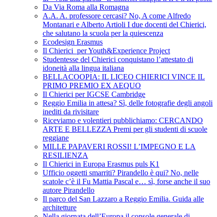
Da Via Roma alla Romagna
A.A. A. professore cercasi? No, A come Alfredo
Montanari e Alberto Artioli I due docenti del Chierici,
che salutano la scuola per la quiescenza
Ecodesign Erasmus
Il Chierici per Youth&Experience Project
Studentesse del Chierici conquistano l’attestato di
idoneità alla lingua italiana
BELLACOOPIA: IL LICEO CHIERICI VINCE IL
PRIMO PREMIO EX AEQUO
Il Chierici per IGCSE Cambridge
Reggio Emilia in attesa? Sì, delle fotografie degli angoli
inediti da rivisitare
Riceviamo e volentieri pubblichiamo: CERCANDO
ARTE E BELLEZZA Premi per gli studenti di scuole
reggiane
MILLE PAPAVERI ROSSI! L’IMPEGNO E LA
RESILIENZA
Il Chierici in Europa Erasmus puls K1
Ufficio oggetti smarriti? Pirandello è qui? No, nelle
scatole c’è il Fu Mattia Pascal e… sì, forse anche il suo
autore Pirandello
Il parco del San Lazzaro a Reggio Emilia. Guida alle
architetture
Nella giornata dell’Europa il console generale di