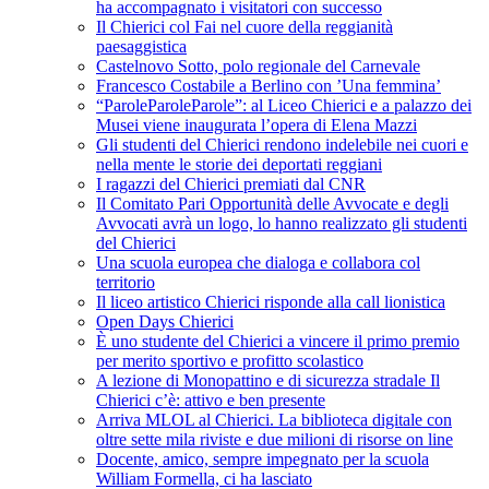
ha accompagnato i visitatori con successo
Il Chierici col Fai nel cuore della reggianità
paesaggistica
Castelnovo Sotto, polo regionale del Carnevale
Francesco Costabile a Berlino con ’Una femmina’
“ParoleParoleParole”: al Liceo Chierici e a palazzo dei
Musei viene inaugurata l’opera di Elena Mazzi
Gli studenti del Chierici rendono indelebile nei cuori e
nella mente le storie dei deportati reggiani
I ragazzi del Chierici premiati dal CNR
Il Comitato Pari Opportunità delle Avvocate e degli
Avvocati avrà un logo, lo hanno realizzato gli studenti
del Chierici
Una scuola europea che dialoga e collabora col
territorio
Il liceo artistico Chierici risponde alla call lionistica
Open Days Chierici
È uno studente del Chierici a vincere il primo premio
per merito sportivo e profitto scolastico
A lezione di Monopattino e di sicurezza stradale Il
Chierici c’è: attivo e ben presente
Arriva MLOL al Chierici. La biblioteca digitale con
oltre sette mila riviste e due milioni di risorse on line
Docente, amico, sempre impegnato per la scuola
William Formella, ci ha lasciato