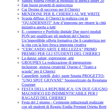
Sandra Milena Ferrari ai mondiali di atletica under 20
Fate buoni progetti di quiescenza
Car Design di successo per il Chierici
MENZIONE PER IL CHIERICI AL WE WRITE
Scuola diffusa: il Chierici la realizza con in
“QUADERNISTI” Arte d’impronta per ritrarre la città
iniziativa aperta a tutti
E- commerce e Portfolio digitale Due nuovi moduli
PON per qualificare gli studenti del Chierici
Un’imperdibile offerta formativa che li caratterizza per
la vita con la loro fresca impronta creativa
“CERCANDO ARTE E BELLEZZA” PRIMO
PREMIO PER GLI STUDENTI DEL CHIERICI
La danza: salute, espressione, arte
GROUPIES La realizzazione di integrazione,
inclusione, gioiosa creatività’ Questo è “Teatro a
scuola” per il Chierici
Cappelletti, tortelli, dolci, paste Spunta PROGETTO:
"UNO SPOT GIOVANE" Sponsorizzato da Reggiana
Gourmet
FESTA DELLA REPUBBLICA: UN DUE GIUGNO
MAGNIFICO ED INDIMENTICABILE PER I
RAGAZZI DEL CHIERICI
Festa del 2 giugno - Cerimonie istituzionali realizzate
con gli studenti di Reggio Emilia Premiati Orietta Berti