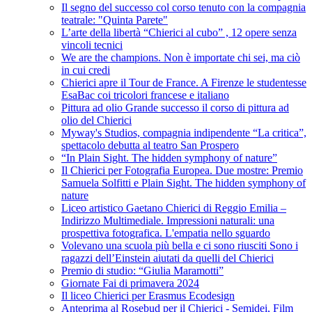
Il segno del successo col corso tenuto con la compagnia
teatrale: "Quinta Parete"
L’arte della libertà “Chierici al cubo” , 12 opere senza
vincoli tecnici
We are the champions. Non è importate chi sei, ma ciò
in cui credi
Chierici apre il Tour de France. A Firenze le studentesse
EsaBac coi tricolori francese e italiano
Pittura ad olio Grande successo il corso di pittura ad
olio del Chierici
Myway's Studios, compagnia indipendente “La critica”,
spettacolo debutta al teatro San Prospero
“In Plain Sight. The hidden symphony of nature”
Il Chierici per Fotografia Europea. Due mostre: Premio
Samuela Solfitti e Plain Sight. The hidden symphony of
nature
Liceo artistico Gaetano Chierici di Reggio Emilia –
Indirizzo Multimediale. Impressioni naturali: una
prospettiva fotografica. L'empatia nello sguardo
Volevano una scuola più bella e ci sono riusciti Sono i
ragazzi dell’Einstein aiutati da quelli del Chierici
Premio di studio: “Giulia Maramotti”
Giornate Fai di primavera 2024
Il liceo Chierici per Erasmus Ecodesign
Anteprima al Rosebud per il Chierici - Semidei, Film