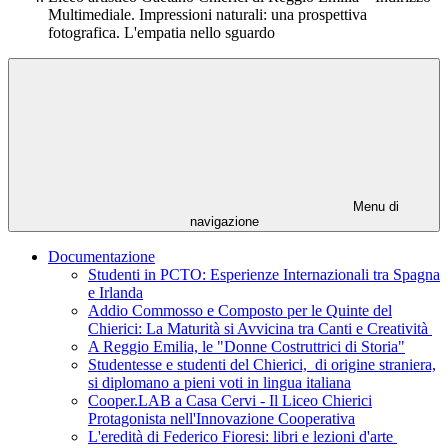
Multimediale. Impressioni naturali: una prospettiva
fotografica. L'empatia nello sguardo
Menu di
navigazione
Documentazione
Studenti in PCTO: Esperienze Internazionali tra Spagna
e Irlanda
Addio Commosso e Composto per le Quinte del
Chierici: La Maturità si Avvicina tra Canti e Creatività
A Reggio Emilia, le "Donne Costruttrici di Storia"
Studentesse e studenti del Chierici, di origine straniera,
si diplomano a pieni voti in lingua italiana
Cooper.LAB a Casa Cervi - Il Liceo Chierici
Protagonista nell'Innovazione Cooperativa
L'eredità di Federico Fioresi: libri e lezioni d'arte