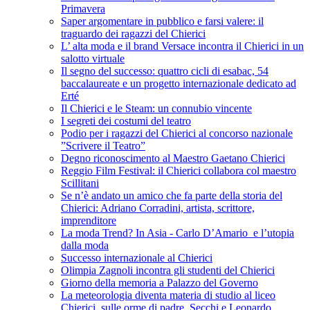
Primavera
Saper argomentare in pubblico e farsi valere: il
traguardo dei ragazzi del Chierici
L’ alta moda e il brand Versace incontra il Chierici in un
salotto virtuale
Il segno del successo: quattro cicli di esabac, 54
baccalaureate e un progetto internazionale dedicato ad
Erté
Il Chierici e le Steam: un connubio vincente
I segreti dei costumi del teatro
Podio per i ragazzi del Chierici al concorso nazionale
”Scrivere il Teatro”
Degno riconoscimento al Maestro Gaetano Chierici
Reggio Film Festival: il Chierici collabora col maestro
Scillitani
Se n’è andato un amico che fa parte della storia del
Chierici: Adriano Corradini, artista, scrittore,
imprenditore
La moda Trend? In Asia - Carlo D’Amario e l’utopia
dalla moda
Successo internazionale al Chierici
Olimpia Zagnoli incontra gli studenti del Chierici
Giorno della memoria a Palazzo del Governo
La meteorologia diventa materia di studio al liceo
Chierici, sulle orme di padre Secchi e Leonardo