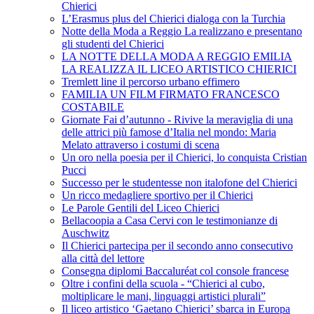
Chierici
L’Erasmus plus del Chierici dialoga con la Turchia
Notte della Moda a Reggio La realizzano e presentano
gli studenti del Chierici
LA NOTTE DELLA MODA A REGGIO EMILIA
LA REALIZZA IL LICEO ARTISTICO CHIERICI
Tremlett line il percorso urbano effimero
FAMILIA UN FILM FIRMATO FRANCESCO
COSTABILE
Giornate Fai d’autunno - Rivive la meraviglia di una
delle attrici più famose d’Italia nel mondo: Maria
Melato attraverso i costumi di scena
Un oro nella poesia per il Chierici, lo conquista Cristian
Pucci
Successo per le studentesse non italofone del Chierici
Un ricco medagliere sportivo per il Chierici
Le Parole Gentili del Liceo Chierici
Bellacoopia a Casa Cervi con le testimonianze di
Auschwitz
Il Chierici partecipa per il secondo anno consecutivo
alla città del lettore
Consegna diplomi Baccaluréat col console francese
Oltre i confini della scuola - “Chierici al cubo,
moltiplicare le mani, linguaggi artistici plurali”
Il liceo artistico ‘Gaetano Chierici’ sbarca in Europa