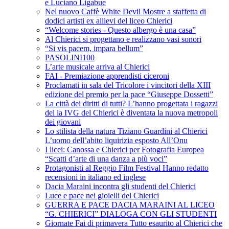
e Luciano Ligabue
Nel nuovo Caffè White Devil Mostre a staffetta di
dodici artisti ex allievi del liceo Chierici
“Welcome stories - Questo albergo è una casa”
Al Chierici si progettano e realizzano vasi sonori
“Si vis pacem, impara bellum”
PASOLINI100
L’arte musicale arriva al Chierici
FAI - Premiazione apprendisti ciceroni
Proclamati in sala del Tricolore i vincitori della XIII
edizione del premio per la pace “Giuseppe Dossetti”
La città dei diritti di tutti? L’hanno progettata i ragazzi
del la IVG del Chierici è diventata la nuova metropoli
dei giovani
Lo stilista della natura Tiziano Guardini al Chierici
L’uomo dell’abito liquirizia esposto All’Onu
I licei: Canossa e Chierici per Fotografia Europea
“Scatti d’arte di una danza a più voci”
Protagonisti al Reggio Film Festival Hanno redatto
recensioni in italiano ed inglese
Dacia Maraini incontra gli studenti del Chierici
Luce e pace nei gioielli del Chierici
GUERRA E PACE DACIA MARAINI AL LICEO
“G. CHIERICI” DIALOGA CON GLI STUDENTI
Giornate Fai di primavera Tutto esaurito al Chierici che