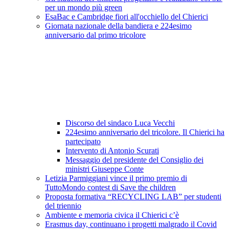
per un mondo più green
EsaBac e Cambridge fiori all'occhiello del Chierici
Giornata nazionale della bandiera e 224esimo
anniversario dal primo tricolore
Discorso del sindaco Luca Vecchi
224esimo anniversario del tricolore. Il Chierici ha
partecipato
Intervento di Antonio Scurati
Messaggio del presidente del Consiglio dei
ministri Giuseppe Conte
Letizia Parmiggiani vince il primo premio di
TuttoMondo contest di Save the children
Proposta formativa “RECYCLING LAB” per studenti
del triennio
Ambiente e memoria civica il Chierici c’è
Erasmus day, continuano i progetti malgrado il Covid