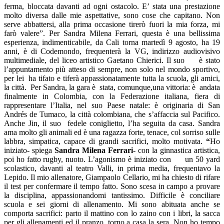
ferma, bloccata davanti ad ogni ostacolo. E’ stata una prestazione
molto diversa dalle mie aspettative, sono cose che capitano. Non
serve abbattersi, alla prima occasione tirerò fuori la mia forza, mi
farò valere”. Per Sandra Milena Ferrari, questa è una bellissima
esperienza, indimenticabile, da Cali torna martedì 9 agosto, ha 19
anni, è di Codemondo, frequenterà la VG, indirizzo audiovisivo
multimediale, del liceo artistico Gaetano Chierici. Il suo
è stato
l’appuntamento più atteso di sempre, non solo nel mondo sportivo,
per lei ha tifato e tiferà appassionatamente tutta la scuola, gli amici,
la città. Per Sandra, la gara è stata, comunque,una vittoria: è andata
finalmente in Colombia, con la Federazione italiana, fiera di
rappresentare l’Italia, nel suo Paese natale: è originaria di San
Andrés de Tumaco, la città colombiana, che s’affaccia sul Pacifico.
Anche Jin, il suo fedele coniglietto, l’ha seguita da casa. Sandra
ama molto gli animali ed è una ragazza forte, tenace, col sorriso sulle
labbra, simpatica, capace di grandi sacrifici, molto motivata.
“
Ho
iniziato- spiega
Sandra Milena
Ferrari
-
c
on la ginnastica artistica,
poi ho fatto rugby, nuoto. L’agonismo è iniziato con
un 50 yard
scolastico, davanti al teatro Valli, in prima media, frequentavo la
Lepido. Il mio allenatore, Giampaolo Cellario, mi ha chiesto di rifare
il test per confermare il tempo fatto. Sono scesa in campo a provare
la disciplina, appassionandomi tantissimo. Difficile è conciliare
scuola e sei giorni di allenamento. Mi sono abituata anche se
comporta sacrifici: parto il mattino con lo zaino con i libri, la sacca
per gli allenamenti ed il pranzo, torno a casa la sera. Non ho tempo