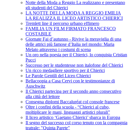
Notte della Moda a Reggio La realizzano e presentano
gli studenti del Chierici
LA NOTTE DELLA MODA A REGGIO EMILIA
LA REALIZZA IL LICEO ARTISTICO CHIERICI
Tremlett line il percorso urbano effimero
FAMILIA UN FILM FIRMATO FRANCESCO
COSTABILE
Giornate Fai d’autunno - Rivive la meraviglia di una
delle attrici più famose d’Italia nel mondo: Maria
Melato attraverso i costumi di scena
Un oro nella poesia per il Chierici, lo conquista Cristian
Pucci
Successo per le studentesse non italofone del Chierici
Un ricco medagliere sportivo per il Chierici
Le Parole Gentili del Liceo Chierici
Bellacoopia a Casa Cervi con le testimonianze di
Auschwitz
Il Chierici partecipa per il secondo anno consecutivo
alla città del lettore
Consegna diplomi Baccaluréat col console francese
Oltre i confini della scuola - “Chierici al cubo,
moltiplicare le mani, linguaggi artistici plurali”
Il liceo artistico ‘Gaetano Chierici’ sbarca in Europa
Il segno del successo col corso tenuto con la compagnia
teatrale: "Quinta Parete"