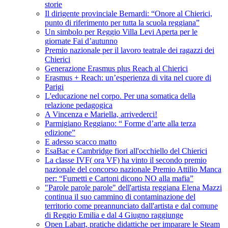
storie
Il dirigente provinciale Bernardi: “Onore al Chierici,
punto di riferimento per tutta la scuola reggiana”
Un simbolo per Reggio Villa Levi Aperta per le
giornate Fai d’autunno
Premio nazionale per il lavoro teatrale dei ragazzi dei
Chierici
Generazione Erasmus plus Reach al Chierici
Erasmus + Reach: un’esperienza di vita nel cuore di
Parigi
L'educazione nel corpo. Per una somatica della
relazione pedagogica
A Vincenza e Mariella, arrivederci!
Parmigiano Reggiano: “ Forme d’arte alla terza
edizione”
E adesso scacco matto
EsaBac e Cambridge fiori all'occhiello del Chierici
La classe IVF( ora VF) ha vinto il secondo premio
nazionale del concorso nazionale Premio Attilio Manca
per: “Fumetti e Cartoni dicono NO alla mafia”
"Parole parole parole" dell'artista reggiana Elena Mazzi
continua il suo cammino di contaminazione del
territorio come preannunciato dall'artista e dal comune
di Reggio Emilia e dal 4 Giugno raggiunge
Open Labart, pratiche didattiche per imparare le Steam