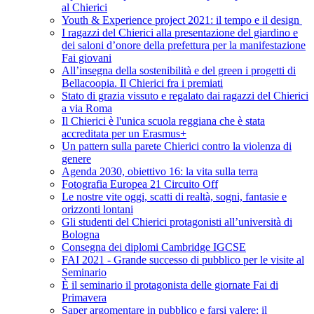
al Chierici
Youth & Experience project 2021: il tempo e il design
I ragazzi del Chierici alla presentazione del giardino e
dei saloni d’onore della prefettura per la manifestazione
Fai giovani
All’insegna della sostenibilità e del green i progetti di
Bellacoopia. Il Chierici fra i premiati
Stato di grazia vissuto e regalato dai ragazzi del Chierici
a via Roma
Il Chierici è l'unica scuola reggiana che è stata
accreditata per un Erasmus+
Un pattern sulla parete Chierici contro la violenza di
genere
Agenda 2030, obiettivo 16: la vita sulla terra
Fotografia Europea 21 Circuito Off
Le nostre vite oggi, scatti di realtà, sogni, fantasie e
orizzonti lontani
Gli studenti del Chierici protagonisti all’università di
Bologna
Consegna dei diplomi Cambridge IGCSE
FAI 2021 - Grande successo di pubblico per le visite al
Seminario
È il seminario il protagonista delle giornate Fai di
Primavera
Saper argomentare in pubblico e farsi valere: il