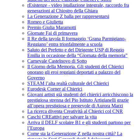
rEsistenze - video istallazione integrale, raccordo fra
generazioni al Chiostro della Ghiara
La Generazione Z balla per rappresentarsi
Romeo e Giulietta
Premio Giulia Maramotti
Giornate Fai di primavera
Il Re della tavola Il formaggio ‘Grana Parmigiano-
Reggiano’ entra trionfalmente a scuola
Saluto del Prefetto e del Dirigente USP di Reggio
Emilia in occasione della “Giornata della memoria”
Carnevale Castelnovo di Sotto
Il Giorno della Memoria. Gli studenti del Chierici
onorano gli eroi reggiani deportati a palazzo del
Governo
STEAM l’alta realtà culturale del Chierici
Eurodesk Corner al Chierici
Giovani artisti già studenti del chierici arricchiscono la
prestigiosa strenna del Pio Istituto Artigianelli grazie
all’opera prestigiosa e pregevole di Aurora Marzi
La ricerca diventa Creatività al Chierici col CNR
Caschi CREattivi per salvare la vita
Arriva il DELF scolaire B1 e gli studenti partono per
l’Europa
Come sta la Generazione Z nella nostra città? La