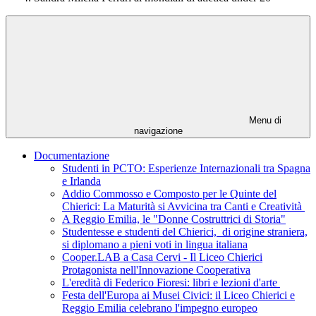
Menu di
navigazione
Documentazione
Studenti in PCTO: Esperienze Internazionali tra Spagna
e Irlanda
Addio Commosso e Composto per le Quinte del
Chierici: La Maturità si Avvicina tra Canti e Creatività
A Reggio Emilia, le "Donne Costruttrici di Storia"
Studentesse e studenti del Chierici, di origine straniera,
si diplomano a pieni voti in lingua italiana
Cooper.LAB a Casa Cervi - Il Liceo Chierici
Protagonista nell'Innovazione Cooperativa
L'eredità di Federico Fioresi: libri e lezioni d'arte
Festa dell'Europa ai Musei Civici: il Liceo Chierici e
Reggio Emilia celebrano l'impegno europeo