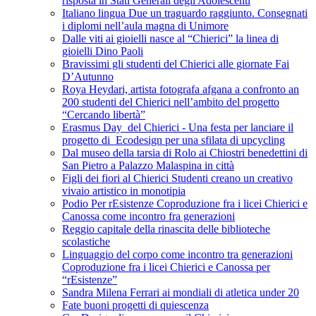
risposta in Stati Generali degli Adolescenti
Italiano lingua Due un traguardo raggiunto. Consegnati
i diplomi nell’aula magna di Unimore
Dalle viti ai gioielli nasce al “Chierici” la linea di
gioielli Dino Paoli
Bravissimi gli studenti del Chierici alle giornate Fai
D’Autunno
Roya Heydari, artista fotografa afgana a confronto an
200 studenti del Chierici nell’ambito del progetto
“Cercando libertà”
Erasmus Day del Chierici - Una festa per lanciare il
progetto di Ecodesign per una sfilata di upcycling
Dal museo della tarsia di Rolo ai Chiostri benedettini di
San Pietro a Palazzo Malaspina in città
Figli dei fiori al Chierici Studenti creano un creativo
vivaio artistico in monotipia
Podio Per rEsistenze Coproduzione fra i licei Chierici e
Canossa come incontro fra generazioni
Reggio capitale della rinascita delle biblioteche
scolastiche
Linguaggio del corpo come incontro tra generazioni
Coproduzione fra i licei Chierici e Canossa per
“rEsistenze”
Sandra Milena Ferrari ai mondiali di atletica under 20
Fate buoni progetti di quiescenza