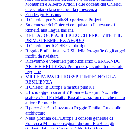
Montanari e Alberto Artioli I due docenti del Chierici,
che salutano la scuola per la quiescenza
Ecodesign Erasmus
Il Chierici per Youth&Experience Project
Studentesse del Chierici conquistano l’attestato di
idoneità alla lingua italiana
BELLACOOPIA: IL LICEO CHIERICI VINCE IL
PRIMO PREMIO EX AEQUO
Il Chierici per IGCSE Cambridge
Reggio Emilia in attesa? Sì, delle fotografie degli angoli
inediti da rivisitare
Riceviamo e volentieri pubblichiamo: CERCANDO
ARTE E BELLEZZA Premi per gli studenti di scuole
reggiane
MILLE PAPAVERI ROSSI! L’IMPEGNO E LA
RESILIENZA
Il Chierici in Europa Erasmus puls K1
Ufficio oggetti smarriti? Pirandello è qui? No, nelle
scatole c’è il Fu Mattia Pascal e… sì, forse anche il suo
autore Pirandello
Il parco del San Lazzaro a Reggio Emilia. Guida alle
architetture
Nella giornata dell’Europa il console generale di
Francia a Milano consegna i diplomi EsaBac agli
studenti dei licei: Canossa, Chierici e Moro