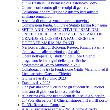
di “Al Castlein” la kermesse di Castelnovo Sotto
Quattro corti contro gli stereotipi di genere.
Collaborazione fra Regione e quattro licei artistici
emiliano romagnoli
A scuola di cinema, vota il cortometraggio -
Commissioni Parità, Cultura e Statuto Emilia Romagna
SETTE ANNI CONSECUTIVI DI PREMI DEL
CNR IL CHIERICI REALIZZA LE STEAM CON
GRANDE SUCCESSO LA FAUTRICE? LA
DOCENTE MARIA PIA FANTI
Nei licei artistici di Bologna, Reggio, Rimini e Parma
l’educazione alle relazioni è già realtà
Opera nell’opera: gli studenti del Liceo Chierici
progettano le immagini delle opere liriche in
programma al Teatro Municipale Valli
Collaborazione tra la Fondazione Giulia Maramotti ed il
Liceo artistico Gaetano Chierici
Giornate Fai d'autunno 2023
Erasmus day 2023
Una palestra sotto il cielo che gli studenti del Chierici
animano di gioia con la loro creatività
Alla prima edizione per studenti delle scuola superiori
di “Vola alta parola” Il Chierici strappa il II e il III posto
Da Via Roma alla Romagna
A.A. A. professore cercasi? No, A come Alfredo