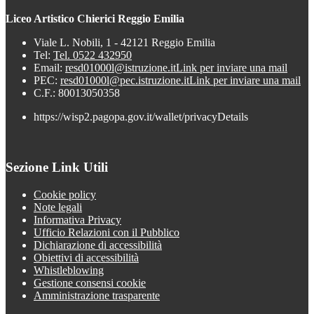
Liceo Artistico Chierici Reggio Emilia
Viale L. Nobili, 1 - 42121 Reggio Emilia
Tel:
Tel. 0522 432950
Email:
resd01000l@istruzione.it
Link per inviare una mail
PEC:
resd01000l@pec.istruzione.it
Link per inviare una mail
C.F.: 80013050358
https://wisp2.pagopa.gov.it/wallet/privacyDetails
Sezione Link Utili
Cookie policy
Note legali
Informativa Privacy
Ufficio Relazioni con il Pubblico
Dichiarazione di accessibilità
Obiettivi di accessibilità
Whistleblowing
Gestione consensi cookie
Amministrazione trasparente