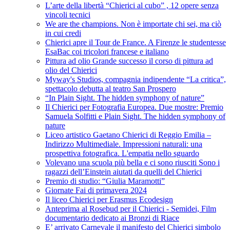
L’arte della libertà “Chierici al cubo” , 12 opere senza
vincoli tecnici
We are the champions. Non è importate chi sei, ma ciò
in cui credi
Chierici apre il Tour de France. A Firenze le studentesse
EsaBac coi tricolori francese e italiano
Pittura ad olio Grande successo il corso di pittura ad
olio del Chierici
Myway's Studios, compagnia indipendente “La critica”,
spettacolo debutta al teatro San Prospero
“In Plain Sight. The hidden symphony of nature”
Il Chierici per Fotografia Europea. Due mostre: Premio
Samuela Solfitti e Plain Sight. The hidden symphony of
nature
Liceo artistico Gaetano Chierici di Reggio Emilia –
Indirizzo Multimediale. Impressioni naturali: una
prospettiva fotografica. L'empatia nello sguardo
Volevano una scuola più bella e ci sono riusciti Sono i
ragazzi dell’Einstein aiutati da quelli del Chierici
Premio di studio: “Giulia Maramotti”
Giornate Fai di primavera 2024
Il liceo Chierici per Erasmus Ecodesign
Anteprima al Rosebud per il Chierici - Semidei, Film
documentario dedicato ai Bronzi di Riace
E’ arrivato Carnevale il manifesto del Chierici simbolo