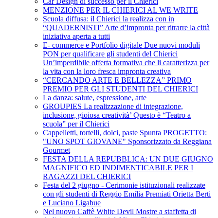
Car Design di successo per il Chierici
MENZIONE PER IL CHIERICI AL WE WRITE
Scuola diffusa: il Chierici la realizza con in
“QUADERNISTI” Arte d’impronta per ritrarre la città
iniziativa aperta a tutti
E- commerce e Portfolio digitale Due nuovi moduli
PON per qualificare gli studenti del Chierici
Un’imperdibile offerta formativa che li caratterizza per
la vita con la loro fresca impronta creativa
“CERCANDO ARTE E BELLEZZA” PRIMO
PREMIO PER GLI STUDENTI DEL CHIERICI
La danza: salute, espressione, arte
GROUPIES La realizzazione di integrazione,
inclusione, gioiosa creatività’ Questo è “Teatro a
scuola” per il Chierici
Cappelletti, tortelli, dolci, paste Spunta PROGETTO:
"UNO SPOT GIOVANE" Sponsorizzato da Reggiana
Gourmet
FESTA DELLA REPUBBLICA: UN DUE GIUGNO
MAGNIFICO ED INDIMENTICABILE PER I
RAGAZZI DEL CHIERICI
Festa del 2 giugno - Cerimonie istituzionali realizzate
con gli studenti di Reggio Emilia Premiati Orietta Berti
e Luciano Ligabue
Nel nuovo Caffè White Devil Mostre a staffetta di