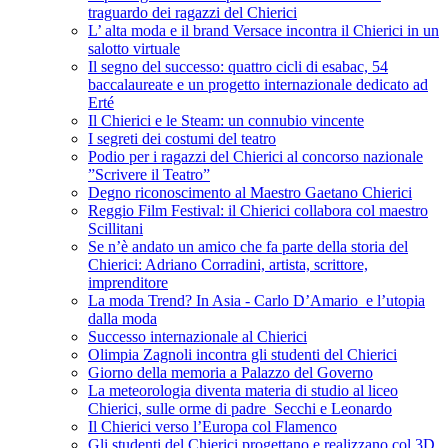
traguardo dei ragazzi del Chierici
L’ alta moda e il brand Versace incontra il Chierici in un
salotto virtuale
Il segno del successo: quattro cicli di esabac, 54
baccalaureate e un progetto internazionale dedicato ad
Erté
Il Chierici e le Steam: un connubio vincente
I segreti dei costumi del teatro
Podio per i ragazzi del Chierici al concorso nazionale
”Scrivere il Teatro”
Degno riconoscimento al Maestro Gaetano Chierici
Reggio Film Festival: il Chierici collabora col maestro
Scillitani
Se n’è andato un amico che fa parte della storia del
Chierici: Adriano Corradini, artista, scrittore,
imprenditore
La moda Trend? In Asia - Carlo D’Amario e l’utopia
dalla moda
Successo internazionale al Chierici
Olimpia Zagnoli incontra gli studenti del Chierici
Giorno della memoria a Palazzo del Governo
La meteorologia diventa materia di studio al liceo
Chierici, sulle orme di padre Secchi e Leonardo
Il Chierici verso l’Europa col Flamenco
Gli studenti del Chierici progettano e realizzano col 3D