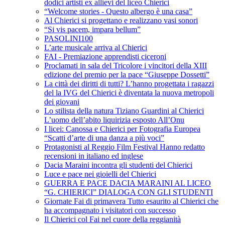
dodici artisti ex allievi del liceo Chierici
“Welcome stories - Questo albergo è una casa”
Al Chierici si progettano e realizzano vasi sonori
“Si vis pacem, impara bellum”
PASOLINI100
L’arte musicale arriva al Chierici
FAI - Premiazione apprendisti ciceroni
Proclamati in sala del Tricolore i vincitori della XIII
edizione del premio per la pace “Giuseppe Dossetti”
La città dei diritti di tutti? L’hanno progettata i ragazzi
del la IVG del Chierici è diventata la nuova metropoli
dei giovani
Lo stilista della natura Tiziano Guardini al Chierici
L’uomo dell’abito liquirizia esposto All’Onu
I licei: Canossa e Chierici per Fotografia Europea
“Scatti d’arte di una danza a più voci”
Protagonisti al Reggio Film Festival Hanno redatto
recensioni in italiano ed inglese
Dacia Maraini incontra gli studenti del Chierici
Luce e pace nei gioielli del Chierici
GUERRA E PACE DACIA MARAINI AL LICEO
“G. CHIERICI” DIALOGA CON GLI STUDENTI
Giornate Fai di primavera Tutto esaurito al Chierici che
ha accompagnato i visitatori con successo
Il Chierici col Fai nel cuore della reggianità