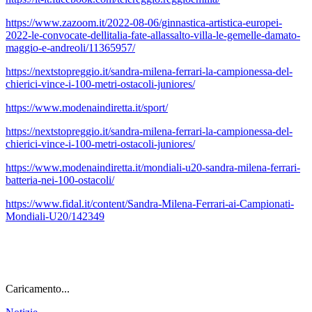
https://www.zazoom.it/2022-08-06/ginnastica-artistica-europei-
2022-le-convocate-dellitalia-fate-allassalto-villa-le-gemelle-damato-
maggio-e-andreoli/11365957/
https://nextstopreggio.it/sandra-milena-ferrari-la-campionessa-del-
chierici-vince-i-100-metri-ostacoli-juniores/
https://www.modenaindiretta.it/sport/
https://nextstopreggio.it/sandra-milena-ferrari-la-campionessa-del-
chierici-vince-i-100-metri-ostacoli-juniores/
https://www.modenaindiretta.it/mondiali-u20-sandra-milena-ferrari-
batteria-nei-100-ostacoli/
https://www.fidal.it/content/Sandra-Milena-Ferrari-ai-Campionati-
Mondiali-U20/142349
Caricamento...