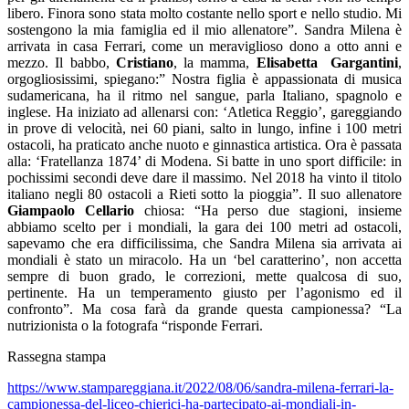
libero. Finora sono stata molto costante nello sport e nello studio. Mi
sostengono la mia famiglia ed il mio allenatore”. Sandra Milena è
arrivata in casa Ferrari, come un meraviglioso dono a otto anni e
mezzo. Il babbo,
Cristiano
, la mamma,
Elisabetta
Gargantini
,
orgogliosissimi, spiegano:” Nostra figlia è appassionata di musica
sudamericana, ha il ritmo nel sangue, parla Italiano, spagnolo e
inglese. Ha iniziato ad allenarsi con: ‘Atletica Reggio’, gareggiando
in prove di velocità, nei 60 piani, salto in lungo, infine i 100 metri
ostacoli, ha praticato anche nuoto e ginnastica artistica. Ora è passata
alla:
‘
Fratellanza 1874’ di Modena. Si batte in uno sport difficile: in
pochissimi secondi deve dare il massimo. Nel 2018 ha vinto il titolo
italiano negli 80 ostacoli a Rieti sotto la pioggia”. Il suo allenatore
Giampaolo Cellario
chiosa: “Ha perso due stagioni, insieme
abbiamo scelto per i mondiali, la gara dei 100 metri ad ostacoli,
sapevamo che era difficilissima, che Sandra Milena sia arrivata ai
mondiali è stato un miracolo. Ha un ‘bel caratterino’, non accetta
sempre di buon grado, le correzioni, mette qualcosa di suo,
pertinente. Ha un temperamento giusto per l’agonismo ed il
confronto”. Ma cosa farà da grande questa campionessa? “La
nutrizionista o la fotografa “risponde Ferrari.
Rassegna stampa
https://www.stampareggiana.it/2022/08/06/sandra-milena-ferrari-la-
campionessa-del-liceo-chierici-ha-partecipato-ai-mondiali-in-