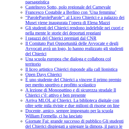
paesaggistica
Castelnovo Sotto, polo regionale del Carnevale
Francesco Costabile a Berlino con ’Una femmina’
“ParoleParoleParole”: al Liceo Chierici e a palazzo dei
Musei viene inaugurata l’opera di Elena Mazzi
Gli studenti del Chierici rendono indelebile nei cuori e
nella mente le storie dei deportati reggiani
I ragazzi del Chierici premiati dal CNR
Il Comitato Pari Opportunità delle Avvocate e degli
Avvocati avrà un logo, lo hanno realizzato gli studenti
del Chierici
Una scuola europea che dialoga e collabora col
territorio
Il liceo artistico Chierici risponde alla call lionistica
Open Days Chierici
È uno studente del Chierici a vincere il primo premio
per merito sportivo e profitto scolastico
A lezione di Monopattino e di sicurezza stradale Il
Chierici c’è: attivo e ben presente
Arriva MLOL al Chierici. La biblioteca digitale con
oltre sette mila riviste e due milioni di risorse on line
Docente, amico, sempre impegnato per la scuola
William Formella, ci ha lasciato
Giornate Fai: grande successo di pubblico Gli studenti
del Chierici dispiegati a spiegare la dimora, il parco le