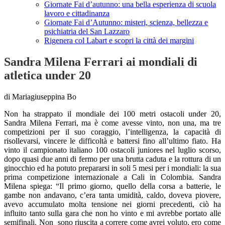
Giornate Fai d’autunno: una bella esperienza di scuola
lavoro e cittadinanza
Giornate Fai d’Autunno: misteri, scienza, bellezza e
psichiatria del San Lazzaro
Rigenera col Labart e scopri la città dei margini
Sandra Milena Ferrari ai mondiali di
atletica under 20
di Mariagiuseppina Bo
Non ha strappato il mondiale dei 100 metri ostacoli under 20,
Sandra Milena Ferrari, ma è come avesse vinto, non una, ma tre
competizioni per il suo coraggio, l’intelligenza, la capacità di
risollevarsi, vincere le difficoltà e battersi fino all’ultimo fiato. Ha
vinto il campionato italiano 100 ostacoli juniores nel luglio scorso,
dopo quasi due anni di fermo per una brutta caduta e la rottura di un
ginocchio ed ha potuto prepararsi in soli 5 mesi per i mondiali: la sua
prima competizione internazionale a Cali in Colombia. Sandra
Milena spiega: “Il primo giorno, quello della corsa a batterie, le
gambe non andavano, c’era tanta umidità, caldo, doveva piovere,
avevo accumulato molta tensione nei giorni precedenti, ciò ha
influito tanto sulla gara che non ho vinto e mi avrebbe portato alle
semifinali. Non sono riuscita a correre come avrei voluto, ero come