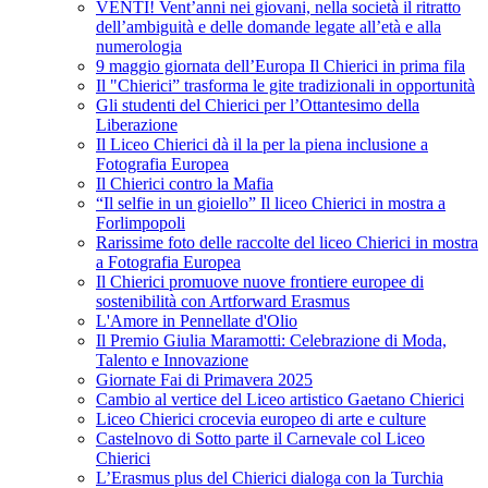
VENTI! Vent’anni nei giovani, nella società il ritratto
dell’ambiguità e delle domande legate all’età e alla
numerologia
9 maggio giornata dell’Europa Il Chierici in prima fila
Il "Chierici” trasforma le gite tradizionali in opportunità
Gli studenti del Chierici per l’Ottantesimo della
Liberazione
Il Liceo Chierici dà il la per la piena inclusione a
Fotografia Europea
Il Chierici contro la Mafia
“Il selfie in un gioiello” Il liceo Chierici in mostra a
Forlimpopoli
Rarissime foto delle raccolte del liceo Chierici in mostra
a Fotografia Europea
Il Chierici promuove nuove frontiere europee di
sostenibilità con Artforward Erasmus
L'Amore in Pennellate d'Olio
Il Premio Giulia Maramotti: Celebrazione di Moda,
Talento e Innovazione
Giornate Fai di Primavera 2025
Cambio al vertice del Liceo artistico Gaetano Chierici
Liceo Chierici crocevia europeo di arte e culture
Castelnovo di Sotto parte il Carnevale col Liceo
Chierici
L’Erasmus plus del Chierici dialoga con la Turchia