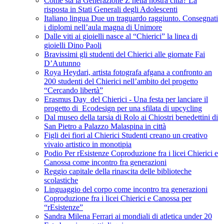
Come sta la Generazione Z nella nostra città? La
risposta in Stati Generali degli Adolescenti
Italiano lingua Due un traguardo raggiunto. Consegnati
i diplomi nell’aula magna di Unimore
Dalle viti ai gioielli nasce al “Chierici” la linea di
gioielli Dino Paoli
Bravissimi gli studenti del Chierici alle giornate Fai
D’Autunno
Roya Heydari, artista fotografa afgana a confronto an
200 studenti del Chierici nell’ambito del progetto
“Cercando libertà”
Erasmus Day del Chierici - Una festa per lanciare il
progetto di Ecodesign per una sfilata di upcycling
Dal museo della tarsia di Rolo ai Chiostri benedettini di
San Pietro a Palazzo Malaspina in città
Figli dei fiori al Chierici Studenti creano un creativo
vivaio artistico in monotipia
Podio Per rEsistenze Coproduzione fra i licei Chierici e
Canossa come incontro fra generazioni
Reggio capitale della rinascita delle biblioteche
scolastiche
Linguaggio del corpo come incontro tra generazioni
Coproduzione fra i licei Chierici e Canossa per
“rEsistenze”
Sandra Milena Ferrari ai mondiali di atletica under 20