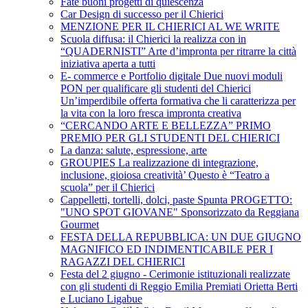
Fate buoni progetti di quiescenza
Car Design di successo per il Chierici
MENZIONE PER IL CHIERICI AL WE WRITE
Scuola diffusa: il Chierici la realizza con in
“QUADERNISTI” Arte d’impronta per ritrarre la città
iniziativa aperta a tutti
E- commerce e Portfolio digitale Due nuovi moduli
PON per qualificare gli studenti del Chierici
Un’imperdibile offerta formativa che li caratterizza per
la vita con la loro fresca impronta creativa
“CERCANDO ARTE E BELLEZZA” PRIMO
PREMIO PER GLI STUDENTI DEL CHIERICI
La danza: salute, espressione, arte
GROUPIES La realizzazione di integrazione,
inclusione, gioiosa creatività’ Questo è “Teatro a
scuola” per il Chierici
Cappelletti, tortelli, dolci, paste Spunta PROGETTO:
"UNO SPOT GIOVANE" Sponsorizzato da Reggiana
Gourmet
FESTA DELLA REPUBBLICA: UN DUE GIUGNO
MAGNIFICO ED INDIMENTICABILE PER I
RAGAZZI DEL CHIERICI
Festa del 2 giugno - Cerimonie istituzionali realizzate
con gli studenti di Reggio Emilia Premiati Orietta Berti
e Luciano Ligabue