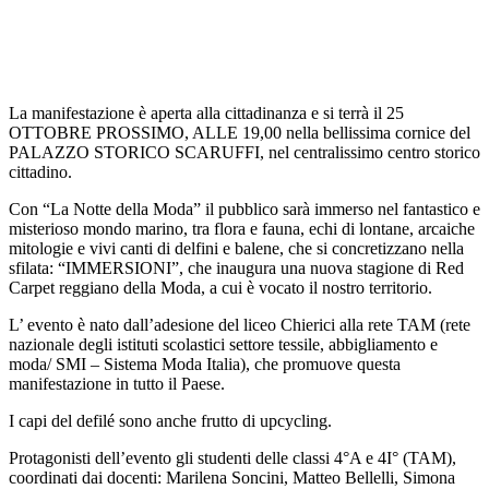
La manifestazione è aperta alla cittadinanza e si terrà il 25
OTTOBRE PROSSIMO, ALLE 19,00 nella bellissima cornice del
PALAZZO STORICO SCARUFFI, nel centralissimo centro storico
cittadino.
Con “La Notte della Moda” il pubblico sarà immerso nel fantastico e
misterioso mondo marino, tra flora e fauna, echi di lontane, arcaiche
mitologie e vivi canti di delfini e balene, che si concretizzano nella
sfilata: “IMMERSIONI”, che inaugura una nuova stagione di Red
Carpet reggiano della Moda, a cui è vocato il nostro territorio.
L’ evento è nato dall’adesione del liceo Chierici alla rete TAM (rete
nazionale degli istituti scolastici settore tessile, abbigliamento e
moda/ SMI – Sistema Moda Italia), che promuove questa
manifestazione in tutto il Paese.
I capi del defilé sono anche frutto di upcycling.
Protagonisti dell’evento gli studenti delle classi 4°A e 4I° (TAM),
coordinati dai docenti: Marilena Soncini, Matteo Bellelli, Simona