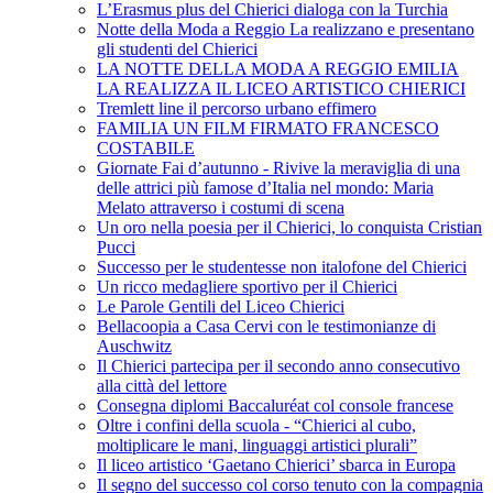
L’Erasmus plus del Chierici dialoga con la Turchia
Notte della Moda a Reggio La realizzano e presentano
gli studenti del Chierici
LA NOTTE DELLA MODA A REGGIO EMILIA
LA REALIZZA IL LICEO ARTISTICO CHIERICI
Tremlett line il percorso urbano effimero
FAMILIA UN FILM FIRMATO FRANCESCO
COSTABILE
Giornate Fai d’autunno - Rivive la meraviglia di una
delle attrici più famose d’Italia nel mondo: Maria
Melato attraverso i costumi di scena
Un oro nella poesia per il Chierici, lo conquista Cristian
Pucci
Successo per le studentesse non italofone del Chierici
Un ricco medagliere sportivo per il Chierici
Le Parole Gentili del Liceo Chierici
Bellacoopia a Casa Cervi con le testimonianze di
Auschwitz
Il Chierici partecipa per il secondo anno consecutivo
alla città del lettore
Consegna diplomi Baccaluréat col console francese
Oltre i confini della scuola - “Chierici al cubo,
moltiplicare le mani, linguaggi artistici plurali”
Il liceo artistico ‘Gaetano Chierici’ sbarca in Europa
Il segno del successo col corso tenuto con la compagnia