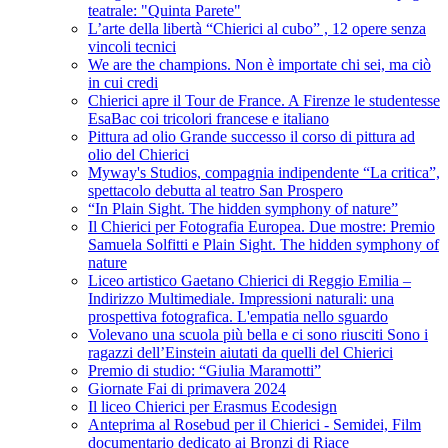
teatrale: "Quinta Parete"
L’arte della libertà “Chierici al cubo” , 12 opere senza
vincoli tecnici
We are the champions. Non è importate chi sei, ma ciò
in cui credi
Chierici apre il Tour de France. A Firenze le studentesse
EsaBac coi tricolori francese e italiano
Pittura ad olio Grande successo il corso di pittura ad
olio del Chierici
Myway's Studios, compagnia indipendente “La critica”,
spettacolo debutta al teatro San Prospero
“In Plain Sight. The hidden symphony of nature”
Il Chierici per Fotografia Europea. Due mostre: Premio
Samuela Solfitti e Plain Sight. The hidden symphony of
nature
Liceo artistico Gaetano Chierici di Reggio Emilia –
Indirizzo Multimediale. Impressioni naturali: una
prospettiva fotografica. L'empatia nello sguardo
Volevano una scuola più bella e ci sono riusciti Sono i
ragazzi dell’Einstein aiutati da quelli del Chierici
Premio di studio: “Giulia Maramotti”
Giornate Fai di primavera 2024
Il liceo Chierici per Erasmus Ecodesign
Anteprima al Rosebud per il Chierici - Semidei, Film
documentario dedicato ai Bronzi di Riace