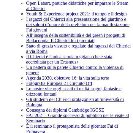
Open Labart, pratiche didattiche per imparare le Steam
al Chierici
Youth & Experience project 2021: il tempo e il design
I ragazzi del Chierici alla presentazione del giardino e
dei saloni d’onore della prefettura per la manifestazione
Fai giovani
All’insegna della sostenibilità e del green i progetti di
Bellacoopia. Il Chierici fra i premiati
Stato di grazia vissuto e regalato dai ragazzi del Chierici
a via Roma
Il Chierici è l'unica scuola reggiana che è stata
accreditata per un Erasmus+
Un pattern sulla parete Chierici contro la violenza di
genere
Agenda 2030, obiettivo 16: la vita sulla terra
Fotografia Europea 21 Circuito Off
Le nostre vite oggi, scatti di realtà, sogni, fantasie e
orizzonti lontani
Gli studenti del Chierici protagonisti all’università di
Bologna
Consegna dei diplomi Cambridge IGCSE
FAI 2021 - Grande successo di pubblico per le visite al
Seminario
È il seminario il protagonista delle giornate Fai di
Primavera