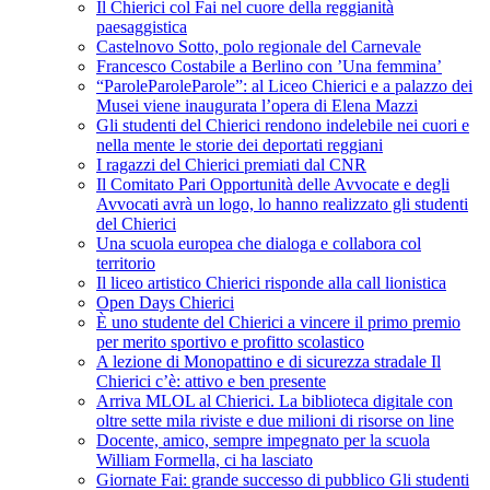
Il Chierici col Fai nel cuore della reggianità
paesaggistica
Castelnovo Sotto, polo regionale del Carnevale
Francesco Costabile a Berlino con ’Una femmina’
“ParoleParoleParole”: al Liceo Chierici e a palazzo dei
Musei viene inaugurata l’opera di Elena Mazzi
Gli studenti del Chierici rendono indelebile nei cuori e
nella mente le storie dei deportati reggiani
I ragazzi del Chierici premiati dal CNR
Il Comitato Pari Opportunità delle Avvocate e degli
Avvocati avrà un logo, lo hanno realizzato gli studenti
del Chierici
Una scuola europea che dialoga e collabora col
territorio
Il liceo artistico Chierici risponde alla call lionistica
Open Days Chierici
È uno studente del Chierici a vincere il primo premio
per merito sportivo e profitto scolastico
A lezione di Monopattino e di sicurezza stradale Il
Chierici c’è: attivo e ben presente
Arriva MLOL al Chierici. La biblioteca digitale con
oltre sette mila riviste e due milioni di risorse on line
Docente, amico, sempre impegnato per la scuola
William Formella, ci ha lasciato
Giornate Fai: grande successo di pubblico Gli studenti