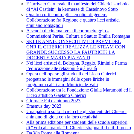
E’ arrivato Carnevale il manifesto del Chierici simbolo
di “Al Castlein” la kermesse di Castelnovo Sotto
Quattro corti contro gli stereotipi di genere.
Collaborazione fra Regione e quattro licei artistici
emiliano romagnoli
A scuola di cinema, vota il cortometraggio -
Commissioni Parità, Cultura e Statuto Emilia Romagna
SETTE ANNI CONSECUTIVI DI PREMI DEL
CNR IL CHIERICI REALIZZA LE STEAM CON
GRANDE SUCCESSO LA FAUTRICE? LA
DOCENTE MARIA PIA FANTI
Nei licei artistici di Bologna, Reggio, Rimini e Parma
l’educazione alle relazioni è già realtà
Opera nell’opera: gli studenti del Liceo Chierici
progettano le immagini delle opere liriche in
programma al Teatro Municipale Valli
Collaborazione tra la Fondazione Giulia Maramotti ed il
Liceo artistico Gaetano Chierici
Giornate Fai d'autunno 2023
Erasmus day 2023
Una palestra sotto il cielo che gli studenti del Chierici
animano di gioia con la loro creatività
Alla prima edizione per studenti delle scuola superiori
di “Vola alta parola” Il Chierici strappa il II e il III posto
Da Via Roma alla Romagna