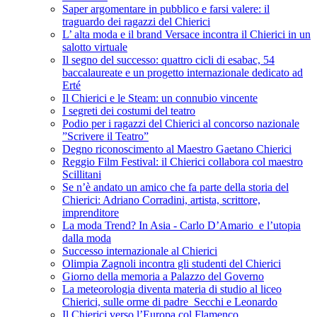
Saper argomentare in pubblico e farsi valere: il
traguardo dei ragazzi del Chierici
L’ alta moda e il brand Versace incontra il Chierici in un
salotto virtuale
Il segno del successo: quattro cicli di esabac, 54
baccalaureate e un progetto internazionale dedicato ad
Erté
Il Chierici e le Steam: un connubio vincente
I segreti dei costumi del teatro
Podio per i ragazzi del Chierici al concorso nazionale
”Scrivere il Teatro”
Degno riconoscimento al Maestro Gaetano Chierici
Reggio Film Festival: il Chierici collabora col maestro
Scillitani
Se n’è andato un amico che fa parte della storia del
Chierici: Adriano Corradini, artista, scrittore,
imprenditore
La moda Trend? In Asia - Carlo D’Amario e l’utopia
dalla moda
Successo internazionale al Chierici
Olimpia Zagnoli incontra gli studenti del Chierici
Giorno della memoria a Palazzo del Governo
La meteorologia diventa materia di studio al liceo
Chierici, sulle orme di padre Secchi e Leonardo
Il Chierici verso l’Europa col Flamenco