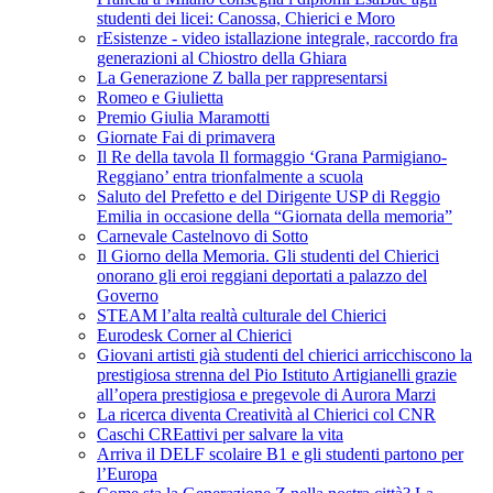
studenti dei licei: Canossa, Chierici e Moro
rEsistenze - video istallazione integrale, raccordo fra
generazioni al Chiostro della Ghiara
La Generazione Z balla per rappresentarsi
Romeo e Giulietta
Premio Giulia Maramotti
Giornate Fai di primavera
Il Re della tavola Il formaggio ‘Grana Parmigiano-
Reggiano’ entra trionfalmente a scuola
Saluto del Prefetto e del Dirigente USP di Reggio
Emilia in occasione della “Giornata della memoria”
Carnevale Castelnovo di Sotto
Il Giorno della Memoria. Gli studenti del Chierici
onorano gli eroi reggiani deportati a palazzo del
Governo
STEAM l’alta realtà culturale del Chierici
Eurodesk Corner al Chierici
Giovani artisti già studenti del chierici arricchiscono la
prestigiosa strenna del Pio Istituto Artigianelli grazie
all’opera prestigiosa e pregevole di Aurora Marzi
La ricerca diventa Creatività al Chierici col CNR
Caschi CREattivi per salvare la vita
Arriva il DELF scolaire B1 e gli studenti partono per
l’Europa