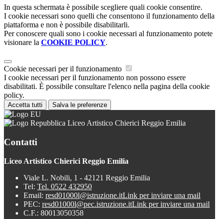
In questa schermata è possibile scegliere quali cookie consentire.
I cookie necessari sono quelli che consentono il funzionamento della
piattaforma e non è possibile disabilitarli.
Per conoscere quali sono i cookie necessari al funzionamento potete
visionare la
COOKIE POLICY
.
Cookie necessari per il funzionamento
I cookie necessari per il funzionamento non possono essere
disabilitati. È possibile consultare l'elenco nella pagina della cookie
policy.
Accetta tutti
Salva le preferenze
Liceo Artistico Chierici Reggio Emilia
Contatti
Liceo Artistico Chierici Reggio Emilia
Viale L. Nobili, 1 - 42121 Reggio Emilia
Tel:
Tel. 0522 432950
Email:
resd01000l@istruzione.it
Link per inviare una mail
PEC:
resd01000l@pec.istruzione.it
Link per inviare una mail
C.F.: 80013050358