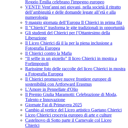
Reggio Emilia celebrano l'impegno europeo
VENTI! Vent’anni nei giovani, nella società il ritratto
dell’ambiguità e delle domande legate all’età e alla
numerologia
9 maggio giornata dell’Europa Il Chierici in prima fila
Il "Chierici” trasforma le gite tradizionali in opportunità
Gli studenti del Chierici per l’Ottantesimo della
Liberazione
Il Liceo Chierici dà il la per la piena inclusione a
Fotografia Europea
Il Chierici contro la Mafia
“Il selfie in un gioiello” Il liceo Chierici in mostra a
Forlimpopoli
Rarissime foto delle raccolte del liceo Chierici in mostra
a Fotografia Europea
Il Chierici promuove nuove frontiere europee di
sostenibilità con Artforward Erasmus
L'Amore in Pennellate d'Olio
Il Premio Giulia Maramotti: Celebrazione di Moda,
Talento e Innovazione
Giornate Fai di Primavera 2025
Cambio al vertice del Liceo artistico Gaetano Chierici
Liceo Chierici crocevia europeo di arte e culture
Castelnovo di Sotto parte il Carnevale col Liceo
Chierici