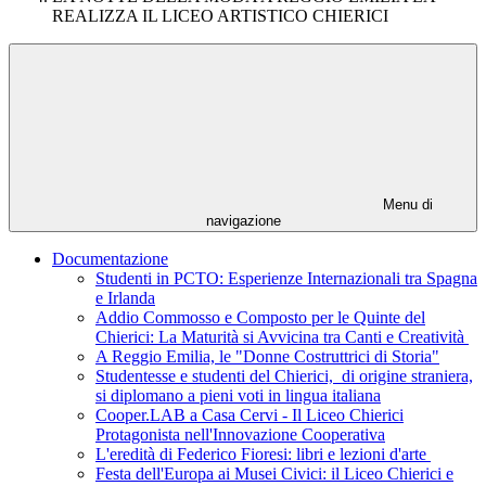
REALIZZA IL LICEO ARTISTICO CHIERICI
Menu di
navigazione
Documentazione
Studenti in PCTO: Esperienze Internazionali tra Spagna
e Irlanda
Addio Commosso e Composto per le Quinte del
Chierici: La Maturità si Avvicina tra Canti e Creatività
A Reggio Emilia, le "Donne Costruttrici di Storia"
Studentesse e studenti del Chierici, di origine straniera,
si diplomano a pieni voti in lingua italiana
Cooper.LAB a Casa Cervi - Il Liceo Chierici
Protagonista nell'Innovazione Cooperativa
L'eredità di Federico Fioresi: libri e lezioni d'arte
Festa dell'Europa ai Musei Civici: il Liceo Chierici e