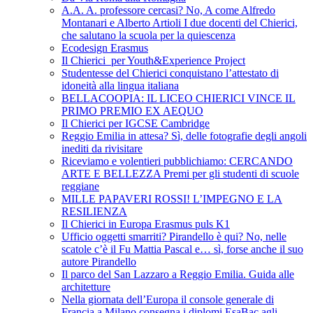
A.A. A. professore cercasi? No, A come Alfredo
Montanari e Alberto Artioli I due docenti del Chierici,
che salutano la scuola per la quiescenza
Ecodesign Erasmus
Il Chierici per Youth&Experience Project
Studentesse del Chierici conquistano l’attestato di
idoneità alla lingua italiana
BELLACOOPIA: IL LICEO CHIERICI VINCE IL
PRIMO PREMIO EX AEQUO
Il Chierici per IGCSE Cambridge
Reggio Emilia in attesa? Sì, delle fotografie degli angoli
inediti da rivisitare
Riceviamo e volentieri pubblichiamo: CERCANDO
ARTE E BELLEZZA Premi per gli studenti di scuole
reggiane
MILLE PAPAVERI ROSSI! L’IMPEGNO E LA
RESILIENZA
Il Chierici in Europa Erasmus puls K1
Ufficio oggetti smarriti? Pirandello è qui? No, nelle
scatole c’è il Fu Mattia Pascal e… sì, forse anche il suo
autore Pirandello
Il parco del San Lazzaro a Reggio Emilia. Guida alle
architetture
Nella giornata dell’Europa il console generale di
Francia a Milano consegna i diplomi EsaBac agli