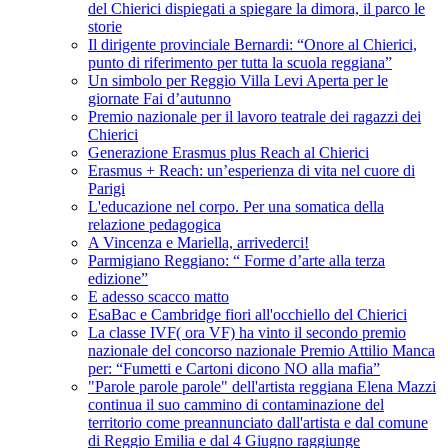
del Chierici dispiegati a spiegare la dimora, il parco le
storie
Il dirigente provinciale Bernardi: “Onore al Chierici,
punto di riferimento per tutta la scuola reggiana”
Un simbolo per Reggio Villa Levi Aperta per le
giornate Fai d’autunno
Premio nazionale per il lavoro teatrale dei ragazzi dei
Chierici
Generazione Erasmus plus Reach al Chierici
Erasmus + Reach: un’esperienza di vita nel cuore di
Parigi
L'educazione nel corpo. Per una somatica della
relazione pedagogica
A Vincenza e Mariella, arrivederci!
Parmigiano Reggiano: “ Forme d’arte alla terza
edizione”
E adesso scacco matto
EsaBac e Cambridge fiori all'occhiello del Chierici
La classe IVF( ora VF) ha vinto il secondo premio
nazionale del concorso nazionale Premio Attilio Manca
per: “Fumetti e Cartoni dicono NO alla mafia”
"Parole parole parole" dell'artista reggiana Elena Mazzi
continua il suo cammino di contaminazione del
territorio come preannunciato dall'artista e dal comune
di Reggio Emilia e dal 4 Giugno raggiunge