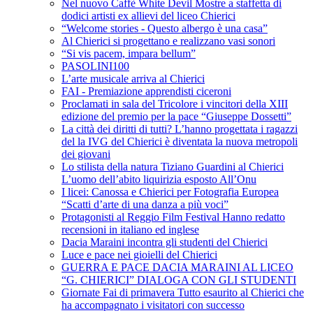
Nel nuovo Caffè White Devil Mostre a staffetta di
dodici artisti ex allievi del liceo Chierici
“Welcome stories - Questo albergo è una casa”
Al Chierici si progettano e realizzano vasi sonori
“Si vis pacem, impara bellum”
PASOLINI100
L’arte musicale arriva al Chierici
FAI - Premiazione apprendisti ciceroni
Proclamati in sala del Tricolore i vincitori della XIII
edizione del premio per la pace “Giuseppe Dossetti”
La città dei diritti di tutti? L’hanno progettata i ragazzi
del la IVG del Chierici è diventata la nuova metropoli
dei giovani
Lo stilista della natura Tiziano Guardini al Chierici
L’uomo dell’abito liquirizia esposto All’Onu
I licei: Canossa e Chierici per Fotografia Europea
“Scatti d’arte di una danza a più voci”
Protagonisti al Reggio Film Festival Hanno redatto
recensioni in italiano ed inglese
Dacia Maraini incontra gli studenti del Chierici
Luce e pace nei gioielli del Chierici
GUERRA E PACE DACIA MARAINI AL LICEO
“G. CHIERICI” DIALOGA CON GLI STUDENTI
Giornate Fai di primavera Tutto esaurito al Chierici che
ha accompagnato i visitatori con successo