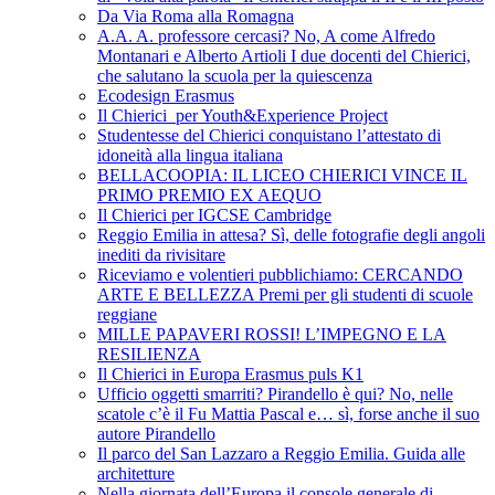
Da Via Roma alla Romagna
A.A. A. professore cercasi? No, A come Alfredo
Montanari e Alberto Artioli I due docenti del Chierici,
che salutano la scuola per la quiescenza
Ecodesign Erasmus
Il Chierici per Youth&Experience Project
Studentesse del Chierici conquistano l’attestato di
idoneità alla lingua italiana
BELLACOOPIA: IL LICEO CHIERICI VINCE IL
PRIMO PREMIO EX AEQUO
Il Chierici per IGCSE Cambridge
Reggio Emilia in attesa? Sì, delle fotografie degli angoli
inediti da rivisitare
Riceviamo e volentieri pubblichiamo: CERCANDO
ARTE E BELLEZZA Premi per gli studenti di scuole
reggiane
MILLE PAPAVERI ROSSI! L’IMPEGNO E LA
RESILIENZA
Il Chierici in Europa Erasmus puls K1
Ufficio oggetti smarriti? Pirandello è qui? No, nelle
scatole c’è il Fu Mattia Pascal e… sì, forse anche il suo
autore Pirandello
Il parco del San Lazzaro a Reggio Emilia. Guida alle
architetture
Nella giornata dell’Europa il console generale di