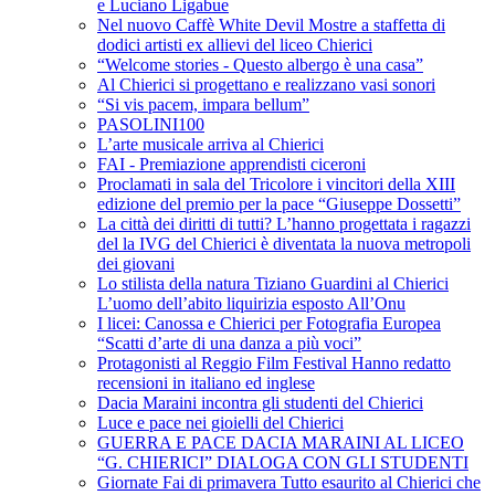
e Luciano Ligabue
Nel nuovo Caffè White Devil Mostre a staffetta di
dodici artisti ex allievi del liceo Chierici
“Welcome stories - Questo albergo è una casa”
Al Chierici si progettano e realizzano vasi sonori
“Si vis pacem, impara bellum”
PASOLINI100
L’arte musicale arriva al Chierici
FAI - Premiazione apprendisti ciceroni
Proclamati in sala del Tricolore i vincitori della XIII
edizione del premio per la pace “Giuseppe Dossetti”
La città dei diritti di tutti? L’hanno progettata i ragazzi
del la IVG del Chierici è diventata la nuova metropoli
dei giovani
Lo stilista della natura Tiziano Guardini al Chierici
L’uomo dell’abito liquirizia esposto All’Onu
I licei: Canossa e Chierici per Fotografia Europea
“Scatti d’arte di una danza a più voci”
Protagonisti al Reggio Film Festival Hanno redatto
recensioni in italiano ed inglese
Dacia Maraini incontra gli studenti del Chierici
Luce e pace nei gioielli del Chierici
GUERRA E PACE DACIA MARAINI AL LICEO
“G. CHIERICI” DIALOGA CON GLI STUDENTI
Giornate Fai di primavera Tutto esaurito al Chierici che