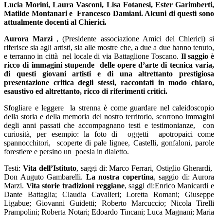
Lucia Morini, Laura Vasconi, Lisa Fotanesi, Ester Garimberti,
Matilde Montanari e Francesco Damiani. Alcuni di questi sono
attualmente docenti al Chierici.
Aurora Marzi
, (Presidente associazione Amici del Chierici) si
riferisce sia agli artisti, sia alle mostre che, a due a due hanno tenuto,
e terranno in città nel locale di via Battaglione Toscano.
Il saggio è
ricco di immagini stupende delle opere d’arte di tecnica varia,
di questi giovani artisti e di una altrettanto prestigiosa
presentazione critica degli stessi, raccontati in modo chiaro,
esaustivo ed altrettanto, ricco di riferimenti critici.
Sfogliare e leggere la strenna è come guardare nel caleidoscopio
della storia e della memoria del nostro territorio, scorrono immagini
degli anni passati che accompagnano testi e testimonianze, con
curiosità, per esempio: la foto di oggetti apotropaici come
spannocchitori, scoperte di pale lignee, Castelli, gonfaloni, parole
forestiere e persino un poesia in dialetto.
Testi:
Vita dell’Istituto
, saggi di: Marco Ferrari, Ostiglio Gherardi,
Don Auguto Gambarelli.
La nostra copertina
, saggio di: Aurora
Marzi.
Vita storie tradizioni reggiane
, saggi di:Enrico Manicardi e
Dante Battaglia; Claudia Cavalieri; Loretta Romani; Giuseppe
Ligabue; Giovanni Guidetti; Roberto Marcuccio; Nicola Tirelli
Prampolini; Roberta Notari; Edoardo Tincani; Luca Magnani; Maria