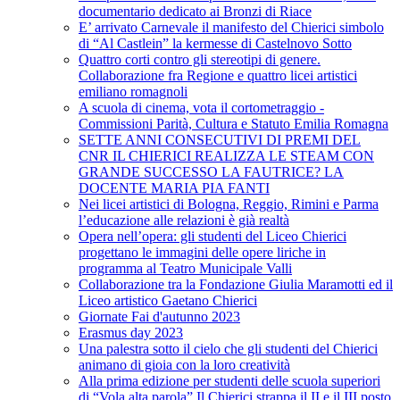
documentario dedicato ai Bronzi di Riace
E’ arrivato Carnevale il manifesto del Chierici simbolo
di “Al Castlein” la kermesse di Castelnovo Sotto
Quattro corti contro gli stereotipi di genere.
Collaborazione fra Regione e quattro licei artistici
emiliano romagnoli
A scuola di cinema, vota il cortometraggio -
Commissioni Parità, Cultura e Statuto Emilia Romagna
SETTE ANNI CONSECUTIVI DI PREMI DEL
CNR IL CHIERICI REALIZZA LE STEAM CON
GRANDE SUCCESSO LA FAUTRICE? LA
DOCENTE MARIA PIA FANTI
Nei licei artistici di Bologna, Reggio, Rimini e Parma
l’educazione alle relazioni è già realtà
Opera nell’opera: gli studenti del Liceo Chierici
progettano le immagini delle opere liriche in
programma al Teatro Municipale Valli
Collaborazione tra la Fondazione Giulia Maramotti ed il
Liceo artistico Gaetano Chierici
Giornate Fai d'autunno 2023
Erasmus day 2023
Una palestra sotto il cielo che gli studenti del Chierici
animano di gioia con la loro creatività
Alla prima edizione per studenti delle scuola superiori
di “Vola alta parola” Il Chierici strappa il II e il III posto