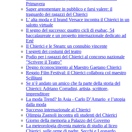
Primavera
Saper argomentare in pubblico e farsi valere: il
traguardo dei ragazzi del Chierici
L’ alta moda e il brand Versace incontra il Chierici in un
salotto virtuale
Il segno del successo: quattro cicli di esabac, 54
baccalaureate e un progetto internazionale dedicato ad
Erté
Il Chierici e le Steam: un connubio vincente
I segreti dei costumi del teatro
Podio per i ragazzi del Chierici al concorso nazionale
”Scrivere il Teatro”
Degno riconoscimento al Maestro Gaetano Chierici
Reggio Film Festival: il Chierici collabora col maestro
Scillitani
Se n’è andato un amico che fa parte della storia del
Chierici: Adriano Corradini, artista, scrittore,
imprenditore
La moda Trend? In Asia - Carlo D’Amario e l’utopia
dalla moda
Successo internazionale al Chierici
Olimpia Zagnoli incontra gli studenti del Chierici
Giorno della memoria a Palazzo del Governo
La meteorologia diventa materia di studio al liceo
Chierici, sulle orme di padre Secchi e Leonardo