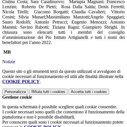
Cistina Costa; Sara Casalinuovo; Mariapia Magnani; Francesco
Lenzini; Roberto De Pietri; Rosa Dalla Salda; Denis Ferretti;
Nicola Tirelli; Giacomo Borgatti; Claudia Cavalieri; Vittorio
Cenini; Silvia Munari;Massimiliano Manzotti;Angelo Spaggiari;
Sauro Rodolfi; Antonio Petrucci; Eugenio Menozzi; Antonio
Mammi; Savino Rabotti; Tiziana Bagni; Giampiero Sbrighi. In
chiusura sono elencarti tutti i membri del consiglio
d’amministrazione del Pio Istituto Artigianelli e tutti i nomi dei
benefattori per l’anno 2022.
MB
Notizie
Questo sito o gli strumenti terzi da questo utilizzati si avvalgono di
cookie necessari al funzionamento ed utili alle finalità illustrate nella
COOKIE POLICY
.
Personalizza
Rifiuta tutti
i cookies
Accetta tutti
i cookies
Gestione cookie
In questa schermata è possibile scegliere quali cookie consentire.
I cookie necessari sono quelli che consentono il funzionamento della
piattaforma e non è possibile disabilitarli.
Per conoscere quali sono i cookie necessari al funzionamento potete