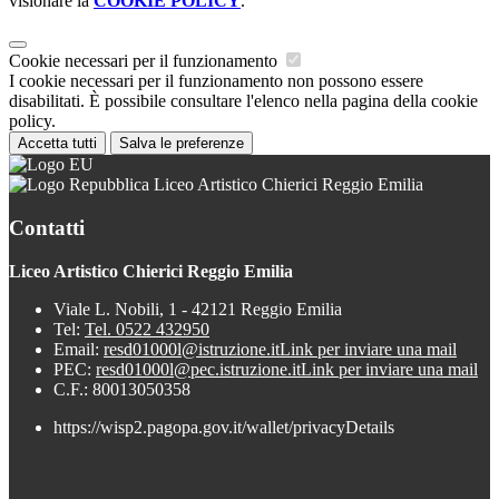
visionare la
COOKIE POLICY
.
Cookie necessari per il funzionamento
I cookie necessari per il funzionamento non possono essere
disabilitati. È possibile consultare l'elenco nella pagina della cookie
policy.
Accetta tutti
Salva le preferenze
Liceo Artistico Chierici Reggio Emilia
Contatti
Liceo Artistico Chierici Reggio Emilia
Viale L. Nobili, 1 - 42121 Reggio Emilia
Tel:
Tel. 0522 432950
Email:
resd01000l@istruzione.it
Link per inviare una mail
PEC:
resd01000l@pec.istruzione.it
Link per inviare una mail
C.F.: 80013050358
https://wisp2.pagopa.gov.it/wallet/privacyDetails