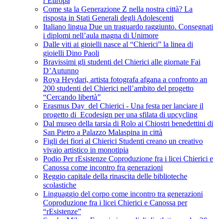
l’Europa
Come sta la Generazione Z nella nostra città? La
risposta in Stati Generali degli Adolescenti
Italiano lingua Due un traguardo raggiunto. Consegnati
i diplomi nell’aula magna di Unimore
Dalle viti ai gioielli nasce al “Chierici” la linea di
gioielli Dino Paoli
Bravissimi gli studenti del Chierici alle giornate Fai
D’Autunno
Roya Heydari, artista fotografa afgana a confronto an
200 studenti del Chierici nell’ambito del progetto
“Cercando libertà”
Erasmus Day del Chierici - Una festa per lanciare il
progetto di Ecodesign per una sfilata di upcycling
Dal museo della tarsia di Rolo ai Chiostri benedettini di
San Pietro a Palazzo Malaspina in città
Figli dei fiori al Chierici Studenti creano un creativo
vivaio artistico in monotipia
Podio Per rEsistenze Coproduzione fra i licei Chierici e
Canossa come incontro fra generazioni
Reggio capitale della rinascita delle biblioteche
scolastiche
Linguaggio del corpo come incontro tra generazioni
Coproduzione fra i licei Chierici e Canossa per
“rEsistenze”