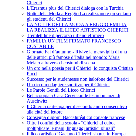
Chierici
L’Erasmus plus del Chierici dialoga con la Turchia
Notte della Moda a Reggio La realizzano e presentano
gli studenti del Chierici
LA NOTTE DELLA MODA A REGGIO EMILIA
LA REALIZZA IL LICEO ARTISTICO CHIERICI
Tremlett line il percorso urbano effimero
FAMILIA UN FILM FIRMATO FRANCESCO
COSTABILE
Giornate Fai d’autunno - Rivive la meraviglia di una
delle attrici più famose d’Italia nel mondo: Maria
Melato attraverso i costumi di scena
Un oro nella poesia per il Chierici, lo conquista Cristian
Pucci
Successo per le studentesse non italofone del Chierici
Un ricco medagliere sportivo per il Chierici
Le Parole Gentili del Liceo Chierici
Bellacoopia a Casa Cervi con le testimonianze di
Auschwitz
Il Chierici partecipa per il secondo anno consecutivo
alla città del lettore
Consegna diplomi Baccaluréat col console francese
Oltre i confini della scuola - “Chierici al cubo,
moltiplicare le mani, linguaggi artistici plurali”
Il liceo artistico ‘Gaetano Chierici’ sbarca in Europa