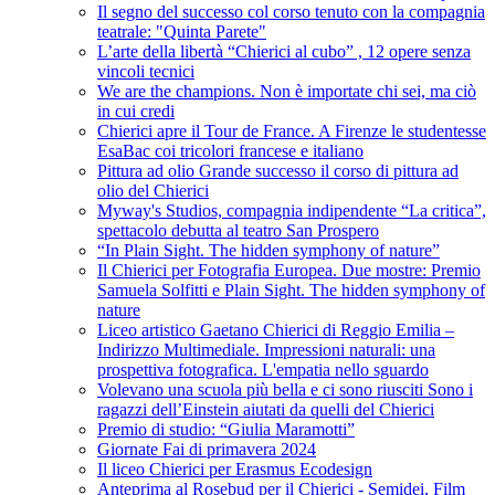
Il segno del successo col corso tenuto con la compagnia
teatrale: "Quinta Parete"
L’arte della libertà “Chierici al cubo” , 12 opere senza
vincoli tecnici
We are the champions. Non è importate chi sei, ma ciò
in cui credi
Chierici apre il Tour de France. A Firenze le studentesse
EsaBac coi tricolori francese e italiano
Pittura ad olio Grande successo il corso di pittura ad
olio del Chierici
Myway's Studios, compagnia indipendente “La critica”,
spettacolo debutta al teatro San Prospero
“In Plain Sight. The hidden symphony of nature”
Il Chierici per Fotografia Europea. Due mostre: Premio
Samuela Solfitti e Plain Sight. The hidden symphony of
nature
Liceo artistico Gaetano Chierici di Reggio Emilia –
Indirizzo Multimediale. Impressioni naturali: una
prospettiva fotografica. L'empatia nello sguardo
Volevano una scuola più bella e ci sono riusciti Sono i
ragazzi dell’Einstein aiutati da quelli del Chierici
Premio di studio: “Giulia Maramotti”
Giornate Fai di primavera 2024
Il liceo Chierici per Erasmus Ecodesign
Anteprima al Rosebud per il Chierici - Semidei, Film