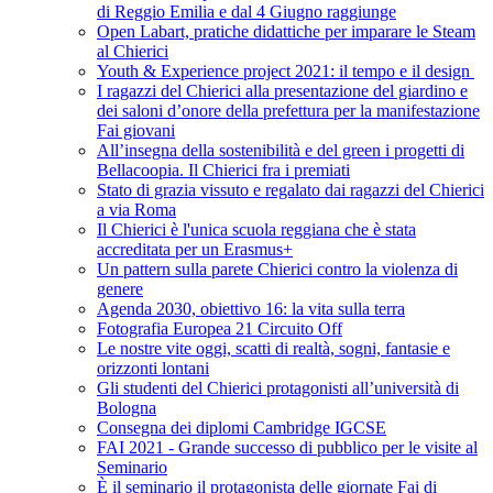
di Reggio Emilia e dal 4 Giugno raggiunge
Open Labart, pratiche didattiche per imparare le Steam
al Chierici
Youth & Experience project 2021: il tempo e il design
I ragazzi del Chierici alla presentazione del giardino e
dei saloni d’onore della prefettura per la manifestazione
Fai giovani
All’insegna della sostenibilità e del green i progetti di
Bellacoopia. Il Chierici fra i premiati
Stato di grazia vissuto e regalato dai ragazzi del Chierici
a via Roma
Il Chierici è l'unica scuola reggiana che è stata
accreditata per un Erasmus+
Un pattern sulla parete Chierici contro la violenza di
genere
Agenda 2030, obiettivo 16: la vita sulla terra
Fotografia Europea 21 Circuito Off
Le nostre vite oggi, scatti di realtà, sogni, fantasie e
orizzonti lontani
Gli studenti del Chierici protagonisti all’università di
Bologna
Consegna dei diplomi Cambridge IGCSE
FAI 2021 - Grande successo di pubblico per le visite al
Seminario
È il seminario il protagonista delle giornate Fai di