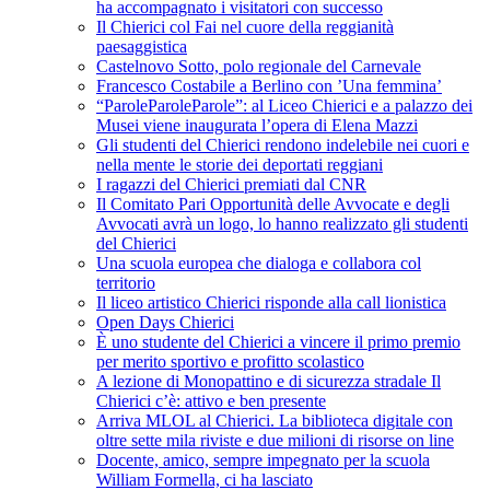
ha accompagnato i visitatori con successo
Il Chierici col Fai nel cuore della reggianità
paesaggistica
Castelnovo Sotto, polo regionale del Carnevale
Francesco Costabile a Berlino con ’Una femmina’
“ParoleParoleParole”: al Liceo Chierici e a palazzo dei
Musei viene inaugurata l’opera di Elena Mazzi
Gli studenti del Chierici rendono indelebile nei cuori e
nella mente le storie dei deportati reggiani
I ragazzi del Chierici premiati dal CNR
Il Comitato Pari Opportunità delle Avvocate e degli
Avvocati avrà un logo, lo hanno realizzato gli studenti
del Chierici
Una scuola europea che dialoga e collabora col
territorio
Il liceo artistico Chierici risponde alla call lionistica
Open Days Chierici
È uno studente del Chierici a vincere il primo premio
per merito sportivo e profitto scolastico
A lezione di Monopattino e di sicurezza stradale Il
Chierici c’è: attivo e ben presente
Arriva MLOL al Chierici. La biblioteca digitale con
oltre sette mila riviste e due milioni di risorse on line
Docente, amico, sempre impegnato per la scuola
William Formella, ci ha lasciato