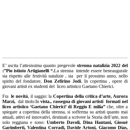
E’ uscita l’attesissima quanto pregevole
strenna natalizia 2022 del
:”Pio istiuto Artigianelli “.
La strenna intende essere beneaugurale
sia rispetto alle festività natalizie , sia per il prossimo anno, nello
spirito del fondatore,
Don Zefirino Jodi
. In copertina , opere di
giovani artisti ex studenti del liceo artistico Gaetano Chierici.
Fra
le novità
, il saggio: la
Copertina della critica d’arte, Aurora
Marzi,
dal titolo:In
vista., rassegna di giovani artisti formati nel
liceo artistico ‘Gaetano Chierici’ di Reggio E milia”
che, oltre a
spiegare a copertina della strenna, si sofferma su artisti quanto mai
attuali, attivi ed innovativi, destinati a scrivere la Storia dell’arte, non
solo reggiana e sono:
Umberto Davoli, Dina Hantani, Giosuè
Garimberti, Valentina Corradi, Davide Artoni, Giacomo Dias,