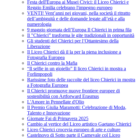
Festa dell'Europa ai Musei Civici: il Liceo Chierici e
Reggio Emilia celebrano l'impegno europeo
VENTI! Vent’anni nei giovani, nella società il ritratto
dell’ambiguità e delle domande legate all’età e alla
numerologia
9 maggio giornata dell’Europa Il Chierici in prima fila
Il "Chierici” trasforma le gite tradizionali in opportunità
Gli studenti del Chierici per l’Ottantesimo della
Liberazione
Il Liceo Chierici dà il la per la piena inclusione a
Fotografia Europea
Il Chierici contro la Mafia
“Il selfie in un gioiello” Il liceo Chierici in mostra a
Forlimpopoli
Rarissime foto delle raccolte del liceo Chierici in mostra
a Fotografia Europea
Il Chierici promuove nuove frontiere europee di
sostenibilità con Artforward Erasmus
L'Amore in Pennellate d'Olio
Il Premio Giulia Maramotti: Celebrazione di Moda,
Talento e Innovazione
Giornate Fai di Primavera 2025
Cambio al vertice del Liceo artistico Gaetano Chierici
Liceo Chierici crocevia europeo di arte e culture
Castelnovo di Sotto parte il Carnevale col Liceo