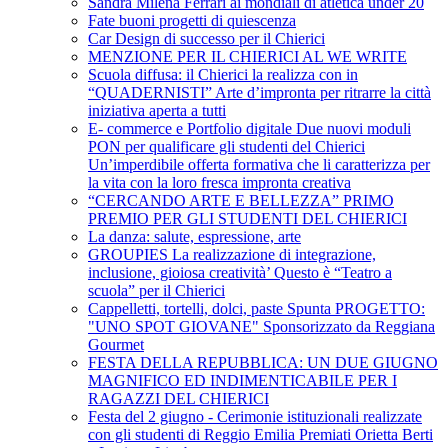
Sandra Milena Ferrari ai mondiali di atletica under 20
Fate buoni progetti di quiescenza
Car Design di successo per il Chierici
MENZIONE PER IL CHIERICI AL WE WRITE
Scuola diffusa: il Chierici la realizza con in
“QUADERNISTI” Arte d’impronta per ritrarre la città
iniziativa aperta a tutti
E- commerce e Portfolio digitale Due nuovi moduli
PON per qualificare gli studenti del Chierici
Un’imperdibile offerta formativa che li caratterizza per
la vita con la loro fresca impronta creativa
“CERCANDO ARTE E BELLEZZA” PRIMO
PREMIO PER GLI STUDENTI DEL CHIERICI
La danza: salute, espressione, arte
GROUPIES La realizzazione di integrazione,
inclusione, gioiosa creatività’ Questo è “Teatro a
scuola” per il Chierici
Cappelletti, tortelli, dolci, paste Spunta PROGETTO:
"UNO SPOT GIOVANE" Sponsorizzato da Reggiana
Gourmet
FESTA DELLA REPUBBLICA: UN DUE GIUGNO
MAGNIFICO ED INDIMENTICABILE PER I
RAGAZZI DEL CHIERICI
Festa del 2 giugno - Cerimonie istituzionali realizzate
con gli studenti di Reggio Emilia Premiati Orietta Berti