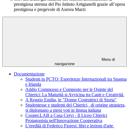
prestigiosa strenna del Pio Istituto Artigianelli grazie all’opera
prestigiosa e pregevole di Aurora Marzi
Menu di
navigazione
Documentazione
Studenti in PCTO: Esperienze Internazionali tra Spagna
e Irlanda
Addio Commosso e Composto per le Quinte del
Chierici: La Maturità si Avvicina tra Canti e Creatività
A Reggio Emilia, le "Donne Costruttrici di Storia"
Studentesse e studenti del Chierici, di origine straniera,
si diplomano a pieni voti in lingua italiana
Cooper.LAB a Casa Cervi - Il Liceo Chierici
Protagonista nell'Innovazione Cooperativa
L'eredità di Federico Fioresi: libri e lezioni d'arte