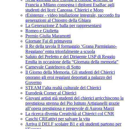
Francia a Milano consegna i diplomi EsaBac agli
studenti dei licei: Canossa, Chierici e Moro
rEsistenze - video istallazione integrale, raccordo fra
generazioni al Chiostro della Ghiara
La Generazione Z balla per rappresentarsi
Romeo e Giulietta
Premio Giulia Maramotti
Giornate Fai di primavera
Il Re della tavola Il formaggio ‘Grana Parmigiano-
Reggiano’ entra trionfalmente a scuola
Saluto del Prefetto e del Dirigente USP di Reggio
Emilia in occasione della “Giornata della memoria”
Carnevale Castelnovo di Sotto
Il Giorno della Memoria. Gli studenti del Chierici
onorano gli eroi reggiani deportati a palazzo del
Governo
STEAM l’alta realtà culturale del Chierici
Eurodesk Corner al Chierici
Giovani artisti già studenti del chierici arricchiscono la
prestigiosa strenna del Pio Istituto Artigianelli grazie
all’opera prestigiosa e pregevole di Aurora Marzi
La ricerca diventa Creatività al Chierici col CNR
Caschi CREattivi per salvare la vita
Arriva il DELF scolaire B1 e gli studenti partono per