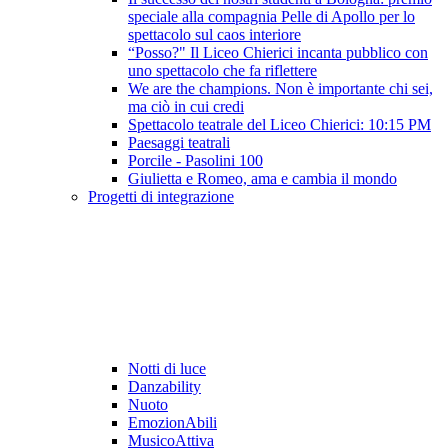
speciale alla compagnia Pelle di Apollo per lo
spettacolo sul caos interiore
“Posso?" Il Liceo Chierici incanta pubblico con
uno spettacolo che fa riflettere
We are the champions. Non è importante chi sei,
ma ciò in cui credi
Spettacolo teatrale del Liceo Chierici: 10:15 PM
Paesaggi teatrali
Porcile - Pasolini 100
Giulietta e Romeo, ama e cambia il mondo
Progetti di integrazione
Notti di luce
Danzability
Nuoto
EmozionAbili
MusicoAttiva