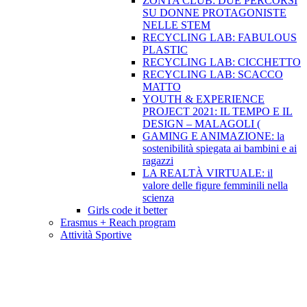
ZONTA CLUB: DUE PERCORSI
SU DONNE PROTAGONISTE
NELLE STEM
RECYCLING LAB: FABULOUS
PLASTIC
RECYCLING LAB: CICCHETTO
RECYCLING LAB: SCACCO
MATTO
YOUTH & EXPERIENCE
PROJECT 2021: IL TEMPO E IL
DESIGN – MALAGOLI (
GAMING E ANIMAZIONE: la
sostenibilità spiegata ai bambini e ai
ragazzi
LA REALTÀ VIRTUALE: il
valore delle figure femminili nella
scienza
Girls code it better
Erasmus + Reach program
Attività Sportive