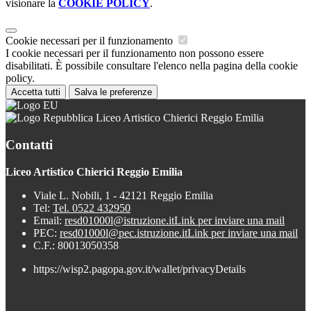
visionare la
COOKIE POLICY
.
Cookie necessari per il funzionamento
I cookie necessari per il funzionamento non possono essere
disabilitati. È possibile consultare l'elenco nella pagina della cookie
policy.
Accetta tutti
Salva le preferenze
Liceo Artistico Chierici Reggio Emilia
Contatti
Liceo Artistico Chierici Reggio Emilia
Viale L. Nobili, 1 - 42121 Reggio Emilia
Tel:
Tel. 0522 432950
Email:
resd01000l@istruzione.it
Link per inviare una mail
PEC:
resd01000l@pec.istruzione.it
Link per inviare una mail
C.F.: 80013050358
https://wisp2.pagopa.gov.it/wallet/privacyDetails