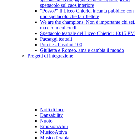
spettacolo sul caos interiore
“Posso?" Il Liceo Chierici incanta pubblico con
uno spettacolo che fa riflettere
We are the champions. Non è importante chi sei,
ma ciò in cui credi
Spettacolo teatrale del Liceo Chierici: 10:15 PM
Paesaggi teatrali
Porcile - Pasolini 100
Giulietta e Romeo, ama e cambia il mondo
Progetti di integrazione
Notti di luce
Danzability
Nuoto
EmozionAbili
MusicoAttiva
MusicoTerapia