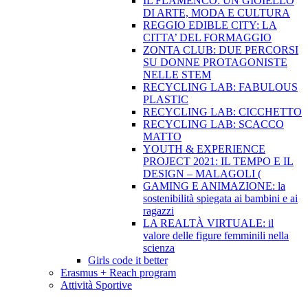
IL FLAMENCO: UN GIOIELLO
DI ARTE, MODA E CULTURA
REGGIO EDIBLE CITY: LA
CITTA’ DEL FORMAGGIO
ZONTA CLUB: DUE PERCORSI
SU DONNE PROTAGONISTE
NELLE STEM
RECYCLING LAB: FABULOUS
PLASTIC
RECYCLING LAB: CICCHETTO
RECYCLING LAB: SCACCO
MATTO
YOUTH & EXPERIENCE
PROJECT 2021: IL TEMPO E IL
DESIGN – MALAGOLI (
GAMING E ANIMAZIONE: la
sostenibilità spiegata ai bambini e ai
ragazzi
LA REALTÀ VIRTUALE: il
valore delle figure femminili nella
scienza
Girls code it better
Erasmus + Reach program
Attività Sportive