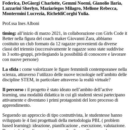
Federica, DeGiorgi Charlotte, Gemmi Noemi, Gianolio Ilaria,
Lazzarini Sherlyn, Maziariegos Milagro, Mellone Rebecca,
Montermini Lucrezia, RicheldiCorghi Yulia.
Prof.ssa Ines Alboni
timing:
all’inizio di marzo 2021, in collaborazione con Girls Code it
Better nella figura del coach maker Giovanni Zara, abbiamo
costituito un club formato da 12 ragazze provenienti da diverse
classi del triennio (successivamente le ragazze sono state suddivise
in 3 sotto-gruppi, privilegiando la possibilità di conoscere e lavorare
con nuove persone)
La sfida :
come valorizzare le figure femminili contemporanee nella
scienza, attraverso l’utilizzo delle nuove tecnologie nell’ambito delle
discipline STEM, in particolare attraverso la realtà virtuale?
Il percorso :
il progetto è stato ideato nell’ambito dell’active
learning, una modalità didattica in cui gli studenti stessi partecipano
attivamente e diventano i primi protagonisti del loro processo di
apprendimento.
Seguendo un approccio di tipo costruttivista, le studentesse hanno
sviluppato le 4 fasi progettuali della metodologia PBL ( problem
based learning): ideazione, pianificazione , esecuzione, valutazione.