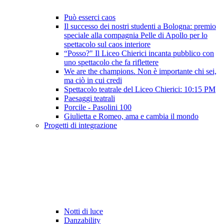
Può esserci caos
Il successo dei nostri studenti a Bologna: premio
speciale alla compagnia Pelle di Apollo per lo
spettacolo sul caos interiore
“Posso?" Il Liceo Chierici incanta pubblico con
uno spettacolo che fa riflettere
We are the champions. Non è importante chi sei,
ma ciò in cui credi
Spettacolo teatrale del Liceo Chierici: 10:15 PM
Paesaggi teatrali
Porcile - Pasolini 100
Giulietta e Romeo, ama e cambia il mondo
Progetti di integrazione
Notti di luce
Danzability