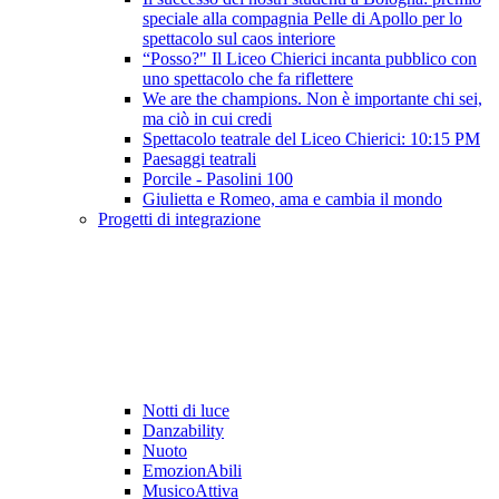
speciale alla compagnia Pelle di Apollo per lo
spettacolo sul caos interiore
“Posso?" Il Liceo Chierici incanta pubblico con
uno spettacolo che fa riflettere
We are the champions. Non è importante chi sei,
ma ciò in cui credi
Spettacolo teatrale del Liceo Chierici: 10:15 PM
Paesaggi teatrali
Porcile - Pasolini 100
Giulietta e Romeo, ama e cambia il mondo
Progetti di integrazione
Notti di luce
Danzability
Nuoto
EmozionAbili
MusicoAttiva