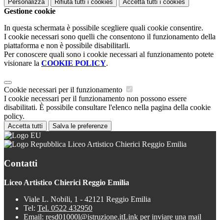
Personalizza
Rifiuta tutti
i cookies
Accetta tutti
i cookies
Gestione cookie
In questa schermata è possibile scegliere quali cookie consentire.
I cookie necessari sono quelli che consentono il funzionamento della
piattaforma e non è possibile disabilitarli.
Per conoscere quali sono i cookie necessari al funzionamento potete
visionare la
COOKIE POLICY
.
Cookie necessari per il funzionamento
I cookie necessari per il funzionamento non possono essere
disabilitati. È possibile consultare l'elenco nella pagina della cookie
policy.
Accetta tutti
Salva le preferenze
Liceo Artistico Chierici Reggio Emilia
Contatti
Liceo Artistico Chierici Reggio Emilia
Viale L. Nobili, 1 - 42121 Reggio Emilia
Tel:
Tel. 0522 432950
Email:
resd01000l@istruzione.it
Link per inviare una mail