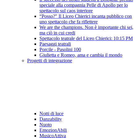
speciale alla compagnia Pelle di Apollo per lo
spettacolo sul caos interiore
“Posso?" Il Liceo Chierici incanta pubblico con
uno spettacolo che fa riflettere
We are the champions. Non è importante chi sei,
ma ciò in cui credi
Spettacolo teatrale del Liceo Chierici: 10:15 PM
Paesaggi teatrali
Porcile - Pasolini 100
Giulietta e Romeo, ama e cambia il mondo
Progetti di integrazione
Notti di luce
Danzability
Nuoto
EmozionAbili
MusicoAttiva