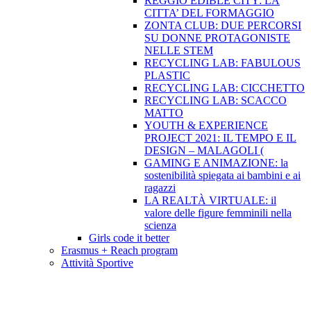
REGGIO EDIBLE CITY: LA
CITTA’ DEL FORMAGGIO
ZONTA CLUB: DUE PERCORSI
SU DONNE PROTAGONISTE
NELLE STEM
RECYCLING LAB: FABULOUS
PLASTIC
RECYCLING LAB: CICCHETTO
RECYCLING LAB: SCACCO
MATTO
YOUTH & EXPERIENCE
PROJECT 2021: IL TEMPO E IL
DESIGN – MALAGOLI (
GAMING E ANIMAZIONE: la
sostenibilità spiegata ai bambini e ai
ragazzi
LA REALTÀ VIRTUALE: il
valore delle figure femminili nella
scienza
Girls code it better
Erasmus + Reach program
Attività Sportive