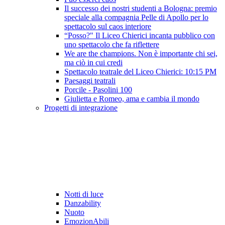
Il successo dei nostri studenti a Bologna: premio
speciale alla compagnia Pelle di Apollo per lo
spettacolo sul caos interiore
“Posso?" Il Liceo Chierici incanta pubblico con
uno spettacolo che fa riflettere
We are the champions. Non è importante chi sei,
ma ciò in cui credi
Spettacolo teatrale del Liceo Chierici: 10:15 PM
Paesaggi teatrali
Porcile - Pasolini 100
Giulietta e Romeo, ama e cambia il mondo
Progetti di integrazione
Notti di luce
Danzability
Nuoto
EmozionAbili