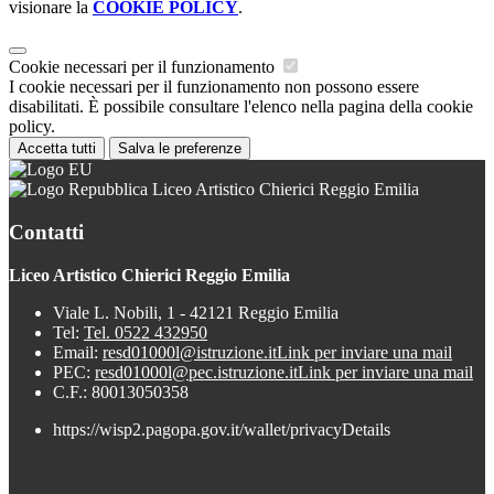
visionare la
COOKIE POLICY
.
Cookie necessari per il funzionamento
I cookie necessari per il funzionamento non possono essere
disabilitati. È possibile consultare l'elenco nella pagina della cookie
policy.
Accetta tutti
Salva le preferenze
Liceo Artistico Chierici Reggio Emilia
Contatti
Liceo Artistico Chierici Reggio Emilia
Viale L. Nobili, 1 - 42121 Reggio Emilia
Tel:
Tel. 0522 432950
Email:
resd01000l@istruzione.it
Link per inviare una mail
PEC:
resd01000l@pec.istruzione.it
Link per inviare una mail
C.F.: 80013050358
https://wisp2.pagopa.gov.it/wallet/privacyDetails