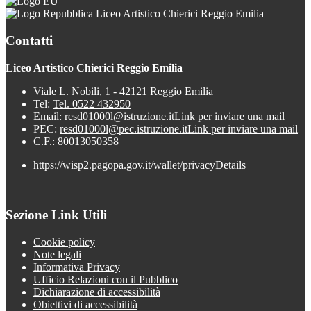
Liceo Artistico Chierici Reggio Emilia
Contatti
Liceo Artistico Chierici Reggio Emilia
Viale L. Nobili, 1 - 42121 Reggio Emilia
Tel:
Tel. 0522 432950
Email:
resd01000l@istruzione.it
Link per inviare una mail
PEC:
resd01000l@pec.istruzione.it
Link per inviare una mail
C.F.: 80013050358
https://wisp2.pagopa.gov.it/wallet/privacyDetails
Sezione Link Utili
Cookie policy
Note legali
Informativa Privacy
Ufficio Relazioni con il Pubblico
Dichiarazione di accessibilità
Obiettivi di accessibilità