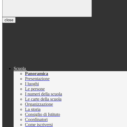
close
Scuola
Panoramica
Presentazione
I luoghi
Le persone
I numeri della scuola
Le carte della scuola
Organizzazione
La storia
Consiglio di Istituto
Coordinatori
Come iscriversi