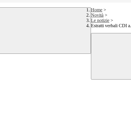
Home
>
Novità
>
Le notizie
>
Estratti verbali CDI 