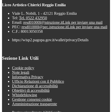
Liceo Artistico Chierici Reggio Emilia
Viale L. Nobili, 1 - 42121 Reggio Emilia
Tel:
Tel. 0522 432950
Email:
resd01000l@istruzione.it
Link per inviare una mail
PEC:
resd01000l@pec.istruzione.it
Link per inviare una mail
C.F.: 80013050358
https://wisp2.pagopa.gov.it/wallet/privacyDetails
Sezione Link Utili
Cookie policy
Note legali
Informativa Privacy
Ufficio Relazioni con il Pubblico
Dichiarazione di accessibilità
Obiettivi di accessibilità
Whistleblowing
Gestione consensi cookie
Amministrazione trasparente