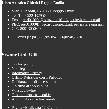
Liceo Artistico Chierici Reggio Emilia
Viale L. Nobili, 1 - 42121 Reggio Emilia
Tel:
Tel. 0522 432950
Email:
resd01000l@istruzione.it
Link per inviare una mail
PEC:
resd01000l@pec.istruzione.it
Link per inviare una mail
C.F.: 80013050358
https://wisp2.pagopa.gov.it/wallet/privacyDetails
Sezione Link Utili
Cookie policy
Note legali
Informativa Privacy
Ufficio Relazioni con il Pubblico
Dichiarazione di accessibilità
Obiettivi di accessibilità
Whistleblowing
Gestione consensi cookie
Amministrazione trasparente
Pagina visualizzata
1797
volte