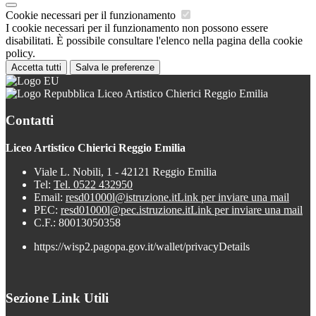
Cookie necessari per il funzionamento
I cookie necessari per il funzionamento non possono essere
disabilitati. È possibile consultare l'elenco nella pagina della cookie
policy.
Accetta tutti
Salva le preferenze
Liceo Artistico Chierici Reggio Emilia
Contatti
Liceo Artistico Chierici Reggio Emilia
Viale L. Nobili, 1 - 42121 Reggio Emilia
Tel:
Tel. 0522 432950
Email:
resd01000l@istruzione.it
Link per inviare una mail
PEC:
resd01000l@pec.istruzione.it
Link per inviare una mail
C.F.: 80013050358
https://wisp2.pagopa.gov.it/wallet/privacyDetails
Sezione Link Utili