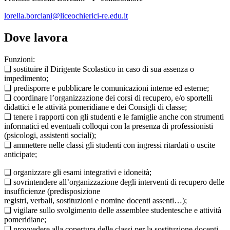
lorella.borciani@liceochierici-re.edu.it
Dove lavora
Funzioni:
❑ sostituire il Dirigente Scolastico in caso di sua assenza o
impedimento;
❑ predisporre e pubblicare le comunicazioni interne ed esterne;
❑ coordinare l’organizzazione dei corsi di recupero, e/o sportelli
didattici e le attività pomeridiane e dei Consigli di classe;
❑ tenere i rapporti con gli studenti e le famiglie anche con strumenti
informatici ed eventuali colloqui con la presenza di professionisti
(psicologi, assistenti sociali);
❑ ammettere nelle classi gli studenti con ingressi ritardati o uscite
anticipate;
❑ organizzare gli esami integrativi e idoneità;
❑ sovrintendere all’organizzazione degli interventi di recupero delle
insufficienze (predisposizione
registri, verbali, sostituzioni e nomine docenti assenti…);
❑ vigilare sullo svolgimento delle assemblee studentesche e attività
pomeridiane;
❑ provvedere alla copertura delle classi per la sostituzione docenti