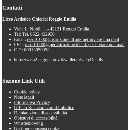
Contatti
Liceo Artistico Chierici Reggio Emilia
Viale L. Nobili, 1 - 42121 Reggio Emilia
Tel:
Tel. 0522 432950
Email:
resd01000l@istruzione.it
Link per inviare una mail
PEC:
resd01000l@pec.istruzione.it
Link per inviare una mail
C.F.: 80013050358
https://wisp2.pagopa.gov.it/wallet/privacyDetails
Sezione Link Utili
Cookie policy
Note legali
Informativa Privacy
Ufficio Relazioni con il Pubblico
Dichiarazione di accessibilità
Obiettivi di accessibilità
Whistleblowing
Gestione consensi cookie