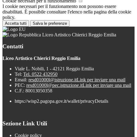
Cookie necessari per il funzionamento
I cookie necessari per il funzionamento non possono essere
disabilitati. È possibile consultare l'elenco nella pagina della cookie
policy.
Accetta tutti
Salva le preferenze
Liceo Artistico Chierici Reggio Emilia
Contatti
Liceo Artistico Chierici Reggio Emilia
Viale L. Nobili, 1 - 42121 Reggio Emilia
Tel:
Tel. 0522 432950
Email:
resd01000l@istruzione.it
Link per inviare una mail
PEC:
resd01000l@pec.istruzione.it
Link per inviare una mail
C.F.: 80013050358
https://wisp2.pagopa.gov.it/wallet/privacyDetails
Sezione Link Utili
Cookie policy